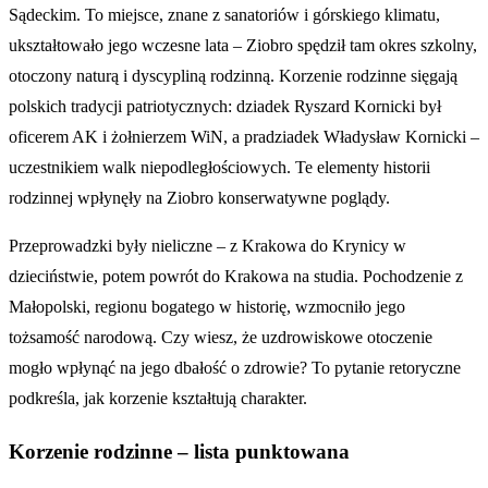
Sądeckim. To miejsce, znane z sanatoriów i górskiego klimatu,
ukształtowało jego wczesne lata – Ziobro spędził tam okres szkolny,
otoczony naturą i dyscypliną rodzinną. Korzenie rodzinne sięgają
polskich tradycji patriotycznych: dziadek Ryszard Kornicki był
oficerem AK i żołnierzem WiN, a pradziadek Władysław Kornicki –
uczestnikiem walk niepodległościowych. Te elementy historii
rodzinnej wpłynęły na Ziobro konserwatywne poglądy.
Przeprowadzki były nieliczne – z Krakowa do Krynicy w
dzieciństwie, potem powrót do Krakowa na studia. Pochodzenie z
Małopolski, regionu bogatego w historię, wzmocniło jego
tożsamość narodową. Czy wiesz, że uzdrowiskowe otoczenie
mogło wpłynąć na jego dbałość o zdrowie? To pytanie retoryczne
podkreśla, jak korzenie kształtują charakter.
Korzenie rodzinne – lista punktowana