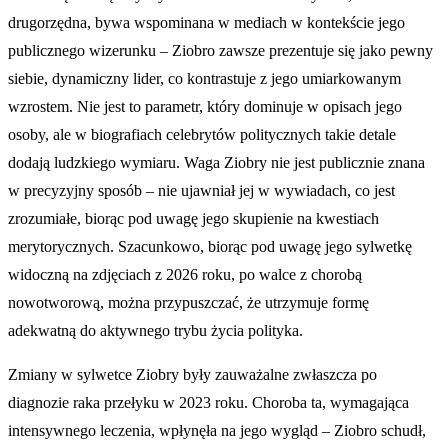
drugorzędna, bywa wspominana w mediach w kontekście jego
publicznego wizerunku – Ziobro zawsze prezentuje się jako pewny
siebie, dynamiczny lider, co kontrastuje z jego umiarkowanym
wzrostem. Nie jest to parametr, który dominuje w opisach jego
osoby, ale w biografiach celebrytów politycznych takie detale
dodają ludzkiego wymiaru. Waga Ziobry nie jest publicznie znana
w precyzyjny sposób – nie ujawniał jej w wywiadach, co jest
zrozumiałe, biorąc pod uwagę jego skupienie na kwestiach
merytorycznych. Szacunkowo, biorąc pod uwagę jego sylwetkę
widoczną na zdjęciach z 2026 roku, po walce z chorobą
nowotworową, można przypuszczać, że utrzymuje formę
adekwatną do aktywnego trybu życia polityka.
Zmiany w sylwetce Ziobry były zauważalne zwłaszcza po
diagnozie raka przełyku w 2023 roku. Choroba ta, wymagająca
intensywnego leczenia, wpłynęła na jego wygląd – Ziobro schudł,