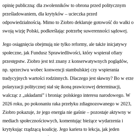
opinię publiczną: dla zwolenników to obrona przed politycznym
prześladowaniem, dla krytyków – ucieczka przed
odpowiedzialnością. Mimo to Ziobro deklaruje gotowość do walki o
swoją wizję Polski, podkreślając potrzebę suwerenności sądowej.
Jego osiągnięcia obejmują nie tylko reformy, ale także inicjatywy
społeczne, jak Fundusz Sprawiedliwości, który wspierał ofiary
przestępstw. Ziobro jest też znany z konserwatywnych poglądów,
np. sprzeciwu wobec konwencji stambulskiej czy wspierania
tradycyjnych wartości rodzinnych. Dlaczego jest sławny? Bo w erze
polaryzacji politycznej stał się ikoną prawicowej determinacji,
walcząc z „układami” i broniąc polskiego interesu narodowego. W
2026 roku, po pokonaniu raka przełyku zdiagnozowanego w 2023,
Ziobro pokazuje, że jego energia nie gaśnie – pozostaje aktywny w
mediach społecznościowych, komentując bieżące wydarzenia i
krytykując rządzącą koalicję. Jego kariera to lekcja, jak jeden