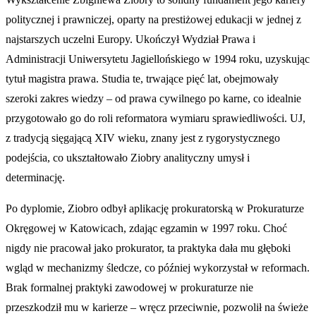
politycznej i prawniczej, oparty na prestiżowej edukacji w jednej z
najstarszych uczelni Europy. Ukończył Wydział Prawa i
Administracji Uniwersytetu Jagiellońskiego w 1994 roku, uzyskując
tytuł magistra prawa. Studia te, trwające pięć lat, obejmowały
szeroki zakres wiedzy – od prawa cywilnego po karne, co idealnie
przygotowało go do roli reformatora wymiaru sprawiedliwości. UJ,
z tradycją sięgającą XIV wieku, znany jest z rygorystycznego
podejścia, co ukształtowało Ziobry analityczny umysł i
determinację.
Po dyplomie, Ziobro odbył aplikację prokuratorską w Prokuraturze
Okręgowej w Katowicach, zdając egzamin w 1997 roku. Choć
nigdy nie pracował jako prokurator, ta praktyka dała mu głęboki
wgląd w mechanizmy śledcze, co później wykorzystał w reformach.
Brak formalnej praktyki zawodowej w prokuraturze nie
przeszkodził mu w karierze – wręcz przeciwnie, pozwolił na świeże