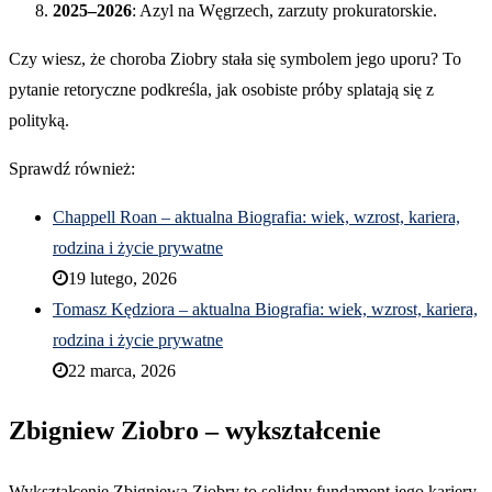
2025–2026
: Azyl na Węgrzech, zarzuty prokuratorskie.
Czy wiesz, że choroba Ziobry stała się symbolem jego uporu? To
pytanie retoryczne podkreśla, jak osobiste próby splatają się z
polityką.
Sprawdź również:
Chappell Roan – aktualna Biografia: wiek, wzrost, kariera,
rodzina i życie prywatne
19 lutego, 2026
Tomasz Kędziora – aktualna Biografia: wiek, wzrost, kariera,
rodzina i życie prywatne
22 marca, 2026
Zbigniew Ziobro – wykształcenie
Wykształcenie Zbigniewa Ziobry to solidny fundament jego kariery