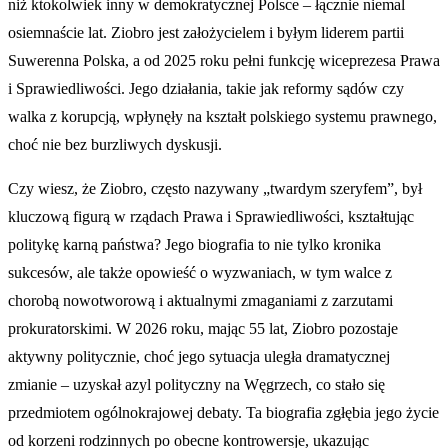
niż ktokolwiek inny w demokratycznej Polsce – łącznie niemal
osiemnaście lat. Ziobro jest założycielem i byłym liderem partii
Suwerenna Polska, a od 2025 roku pełni funkcję wiceprezesa Prawa
i Sprawiedliwości. Jego działania, takie jak reformy sądów czy
walka z korupcją, wpłynęły na kształt polskiego systemu prawnego,
choć nie bez burzliwych dyskusji.
Czy wiesz, że Ziobro, często nazywany „twardym szeryfem”, był
kluczową figurą w rządach Prawa i Sprawiedliwości, kształtując
politykę karną państwa? Jego biografia to nie tylko kronika
sukcesów, ale także opowieść o wyzwaniach, w tym walce z
chorobą nowotworową i aktualnymi zmaganiami z zarzutami
prokuratorskimi. W 2026 roku, mając 55 lat, Ziobro pozostaje
aktywny politycznie, choć jego sytuacja uległa dramatycznej
zmianie – uzyskał azyl polityczny na Węgrzech, co stało się
przedmiotem ogólnokrajowej debaty. Ta biografia zgłębia jego życie
od korzeni rodzinnych po obecne kontrowersje, ukazując