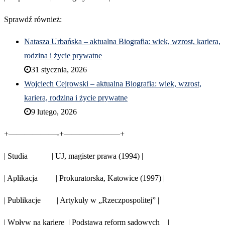
Sprawdź również:
Natasza Urbańska – aktualna Biografia: wiek, wzrost, kariera,
rodzina i życie prywatne
31 stycznia, 2026
Wojciech Cejrowski – aktualna Biografia: wiek, wzrost,
kariera, rodzina i życie prywatne
9 lutego, 2026
+——————-+———————+
| Studia | UJ, magister prawa (1994) |
| Aplikacja | Prokuratorska, Katowice (1997) |
| Publikacje | Artykuły w „Rzeczpospolitej” |
| Wpływ na karierę | Podstawa reform sądowych |