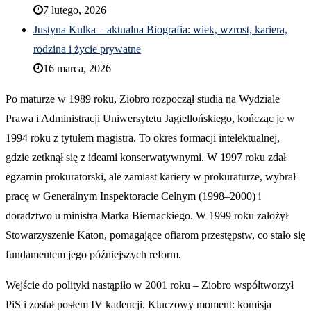
7 lutego, 2026
Justyna Kulka – aktualna Biografia: wiek, wzrost, kariera,
rodzina i życie prywatne
16 marca, 2026
Po maturze w 1989 roku, Ziobro rozpoczął studia na Wydziale
Prawa i Administracji Uniwersytetu Jagiellońskiego, kończąc je w
1994 roku z tytułem magistra. To okres formacji intelektualnej,
gdzie zetknął się z ideami konserwatywnymi. W 1997 roku zdał
egzamin prokuratorski, ale zamiast kariery w prokuraturze, wybrał
pracę w Generalnym Inspektoracie Celnym (1998–2000) i
doradztwo u ministra Marka Biernackiego. W 1999 roku założył
Stowarzyszenie Katon, pomagające ofiarom przestępstw, co stało się
fundamentem jego późniejszych reform.
Wejście do polityki nastąpiło w 2001 roku – Ziobro współtworzył
PiS i został posłem IV kadencji. Kluczowy moment: komisja