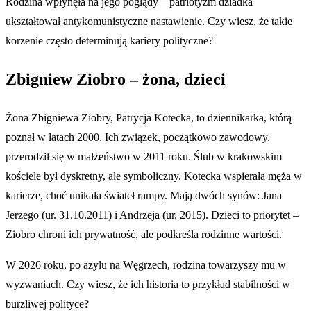
Rodzina wpłynęła na jego poglądy – patriotyzm dziadka
ukształtował antykomunistyczne nastawienie. Czy wiesz, że takie
korzenie często determinują kariery polityczne?
Zbigniew Ziobro – żona, dzieci
Żona Zbigniewa Ziobry, Patrycja Kotecka, to dziennikarka, którą
poznał w latach 2000. Ich związek, początkowo zawodowy,
przerodził się w małżeństwo w 2011 roku. Ślub w krakowskim
kościele był dyskretny, ale symboliczny. Kotecka wspierała męża w
karierze, choć unikała świateł rampy. Mają dwóch synów: Jana
Jerzego (ur. 31.10.2011) i Andrzeja (ur. 2015). Dzieci to priorytet –
Ziobro chroni ich prywatność, ale podkreśla rodzinne wartości.
W 2026 roku, po azylu na Węgrzech, rodzina towarzyszy mu w
wyzwaniach. Czy wiesz, że ich historia to przykład stabilności w
burzliwej polityce?