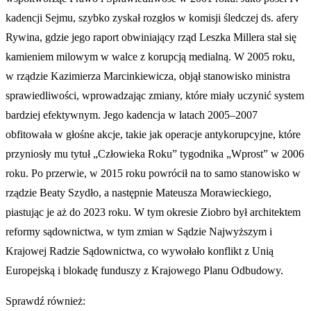
kadencji Sejmu, szybko zyskał rozgłos w komisji śledczej ds. afery
Rywina, gdzie jego raport obwiniający rząd Leszka Millera stał się
kamieniem milowym w walce z korupcją medialną. W 2005 roku,
w rządzie Kazimierza Marcinkiewicza, objął stanowisko ministra
sprawiedliwości, wprowadzając zmiany, które miały uczynić system
bardziej efektywnym. Jego kadencja w latach 2005–2007
obfitowała w głośne akcje, takie jak operacje antykorupcyjne, które
przyniosły mu tytuł „Człowieka Roku” tygodnika „Wprost” w 2006
roku. Po przerwie, w 2015 roku powrócił na to samo stanowisko w
rządzie Beaty Szydło, a następnie Mateusza Morawieckiego,
piastując je aż do 2023 roku. W tym okresie Ziobro był architektem
reformy sądownictwa, w tym zmian w Sądzie Najwyższym i
Krajowej Radzie Sądownictwa, co wywołało konflikt z Unią
Europejską i blokadę funduszy z Krajowego Planu Odbudowy.
Sprawdź również: