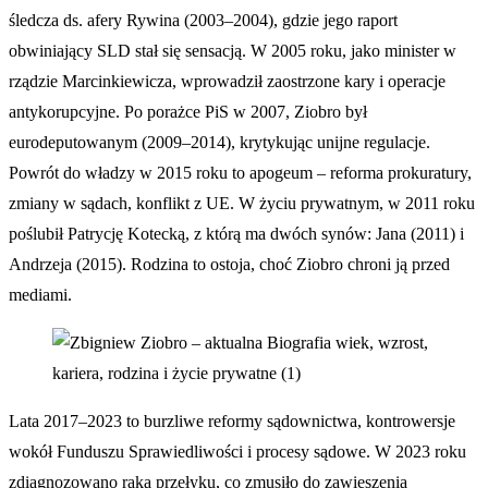
śledcza ds. afery Rywina (2003–2004), gdzie jego raport
obwiniający SLD stał się sensacją. W 2005 roku, jako minister w
rządzie Marcinkiewicza, wprowadził zaostrzone kary i operacje
antykorupcyjne. Po porażce PiS w 2007, Ziobro był
eurodeputowanym (2009–2014), krytykując unijne regulacje.
Powrót do władzy w 2015 roku to apogeum – reforma prokuratury,
zmiany w sądach, konflikt z UE. W życiu prywatnym, w 2011 roku
poślubił Patrycję Kotecką, z którą ma dwóch synów: Jana (2011) i
Andrzeja (2015). Rodzina to ostoja, choć Ziobro chroni ją przed
mediami.
Lata 2017–2023 to burzliwe reformy sądownictwa, kontrowersje
wokół Funduszu Sprawiedliwości i procesy sądowe. W 2023 roku
zdiagnozowano raka przełyku, co zmusiło do zawieszenia