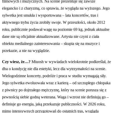
filmowych i muzycznych. Na scenie prezentuje się zawsze
elegancko i z charyzmą, co sprawia, że wygląda na wyższego. Jego
sylwetka jest smukła i wysportowana – lata koncertów, tras i
aktywnego trybu życia zrobiły swoje. W przeszłości, około 2012
roku, publicznie podawał wagę na poziomie 69 kg, jednak aktualne
dane nie są oficjalnie aktualizowane. Artysta nie czyni z ciała
obiektu medialnego zainteresowania – skupia się na muzyce i
przekazie, a nie na wyglądzie.
Czy wiesz, że…?
Miuosh w wywiadach wielokrotnie podkreślał, że
dba o kondycję nie dla estetyki, lecz dla wytrzymałości na scenie.
Wielogodzinne koncerty, podróże i praca w studiu wymagają siły.
Jego sylwetka ewoluowała wraz z karierą – od szczupłego chłopaka
z piwnicy po dojrzałego mężczyznę, który na scenie porusza się z
pewnością siebie godną weterana. Waga i wzrost nie definiują go –
definiuje go energia, jaką przekazuje publiczności. W 2026 roku,
mimo intensywnych przygotowań do ostatnich tras, wygląda