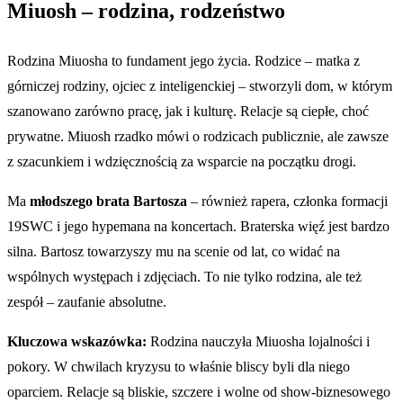
Miuosh – rodzina, rodzeństwo
Rodzina Miuosha to fundament jego życia. Rodzice – matka z
górniczej rodziny, ojciec z inteligenckiej – stworzyli dom, w którym
szanowano zarówno pracę, jak i kulturę. Relacje są ciepłe, choć
prywatne. Miuosh rzadko mówi o rodzicach publicznie, ale zawsze
z szacunkiem i wdzięcznością za wsparcie na początku drogi.
Ma
młodszego brata Bartosza
– również rapera, członka formacji
19SWC i jego hypemana na koncertach. Braterska więź jest bardzo
silna. Bartosz towarzyszy mu na scenie od lat, co widać na
wspólnych występach i zdjęciach. To nie tylko rodzina, ale też
zespół – zaufanie absolutne.
Kluczowa wskazówka:
Rodzina nauczyła Miuosha lojalności i
pokory. W chwilach kryzysu to właśnie bliscy byli dla niego
oparciem. Relacje są bliskie, szczere i wolne od show-biznesowego