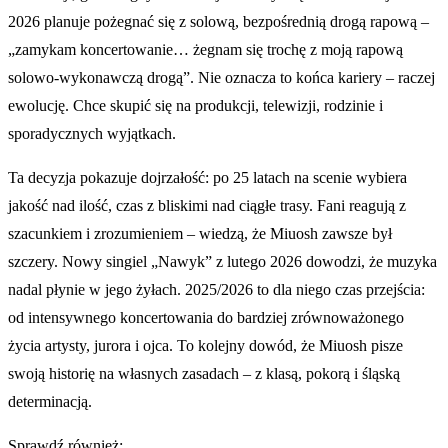
2026 planuje pożegnać się z solową, bezpośrednią drogą rapową –
„zamykam koncertowanie… żegnam się trochę z moją rapową
solowo-wykonawczą drogą”. Nie oznacza to końca kariery – raczej
ewolucję. Chce skupić się na produkcji, telewizji, rodzinie i
sporadycznych wyjątkach.
Ta decyzja pokazuje dojrzałość: po 25 latach na scenie wybiera
jakość nad ilość, czas z bliskimi nad ciągłe trasy. Fani reagują z
szacunkiem i zrozumieniem – wiedzą, że Miuosh zawsze był
szczery. Nowy singiel „Nawyk” z lutego 2026 dowodzi, że muzyka
nadal płynie w jego żyłach. 2025/2026 to dla niego czas przejścia:
od intensywnego koncertowania do bardziej zrównoważonego
życia artysty, jurora i ojca. To kolejny dowód, że Miuosh pisze
swoją historię na własnych zasadach – z klasą, pokorą i śląską
determinacją.
Sprawdź również: