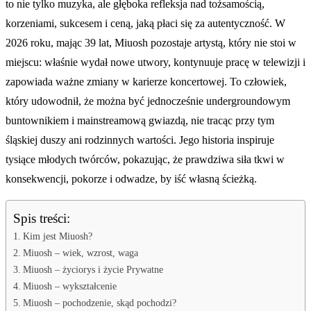
to nie tylko muzyka, ale głęboka refleksja nad tożsamością,
korzeniami, sukcesem i ceną, jaką płaci się za autentyczność. W
2026 roku, mając 39 lat, Miuosh pozostaje artystą, który nie stoi w
miejscu: właśnie wydał nowe utwory, kontynuuje pracę w telewizji i
zapowiada ważne zmiany w karierze koncertowej. To człowiek,
który udowodnił, że można być jednocześnie undergroundowym
buntownikiem i mainstreamową gwiazdą, nie tracąc przy tym
śląskiej duszy ani rodzinnych wartości. Jego historia inspiruje
tysiące młodych twórców, pokazując, że prawdziwa siła tkwi w
konsekwencji, pokorze i odwadze, by iść własną ścieżką.
Spis treści:
Kim jest Miuosh?
Miuosh – wiek, wzrost, waga
Miuosh – życiorys i życie Prywatne
Miuosh – wykształcenie
Miuosh – pochodzenie, skąd pochodzi?