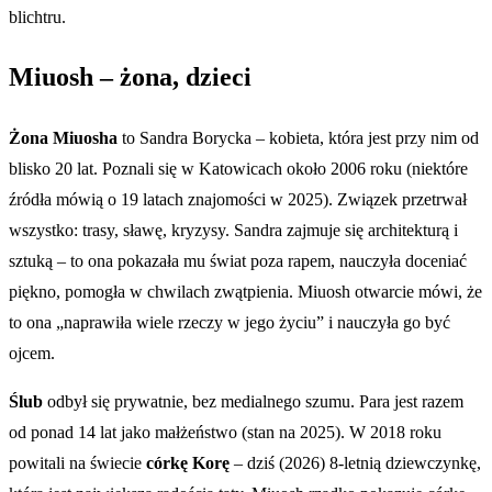
blichtru.
Miuosh – żona, dzieci
Żona Miuosha
to Sandra Borycka – kobieta, która jest przy nim od
blisko 20 lat. Poznali się w Katowicach około 2006 roku (niektóre
źródła mówią o 19 latach znajomości w 2025). Związek przetrwał
wszystko: trasy, sławę, kryzysy. Sandra zajmuje się architekturą i
sztuką – to ona pokazała mu świat poza rapem, nauczyła doceniać
piękno, pomogła w chwilach zwątpienia. Miuosh otwarcie mówi, że
to ona „naprawiła wiele rzeczy w jego życiu” i nauczyła go być
ojcem.
Ślub
odbył się prywatnie, bez medialnego szumu. Para jest razem
od ponad 14 lat jako małżeństwo (stan na 2025). W 2018 roku
powitali na świecie
córkę Korę
– dziś (2026) 8-letnią dziewczynkę,