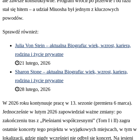
ale zawsze konstruktywne. Program wrócił po przerwie i od razu
stał się hitem – a udział Miuosha był jednym z kluczowych
powodów.
Sprawdź również:
Julia Von Stein – aktualna Biografia: wiek, wzrost, kariera,
rodzina i życie prywatne
21 lutego, 2026
Sharon Stone – aktualna Biografia: wiek, wzrost, kariera,
rodzina i życie prywatne
28 lutego, 2026
W 2026 roku kontynuuje pracę w 13. sezonie (premiera 6 marca).
Jednocześnie w lutym 2026 zapowiedział ważne zmiany: po
zakończeniu tras z „Pieśniami współczesnymi” (Tom I i II) zagra
ostatnie koncerty tego projektu w wyjątkowych miejscach, w tym w
lokalizacji, gdzie nigdy wcześniej nie odbył się koncert. Na jesieni