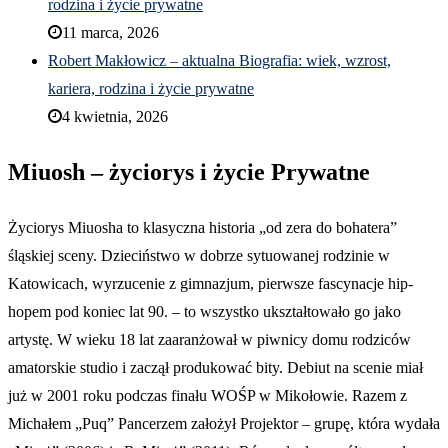
rodzina i życie prywatne
11 marca, 2026
Robert Makłowicz – aktualna Biografia: wiek, wzrost,
kariera, rodzina i życie prywatne
4 kwietnia, 2026
Miuosh – życiorys i życie Prywatne
Życiorys Miuosha to klasyczna historia „od zera do bohatera”
śląskiej sceny. Dzieciństwo w dobrze sytuowanej rodzinie w
Katowicach, wyrzucenie z gimnazjum, pierwsze fascynacje hip-
hopem pod koniec lat 90. – to wszystko ukształtowało go jako
artystę. W wieku 18 lat zaaranżował w piwnicy domu rodziców
amatorskie studio i zaczął produkować bity. Debiut na scenie miał
już w 2001 roku podczas finału WOŚP w Mikołowie. Razem z
Michałem „Puq” Pancerzem założył Projektor – grupę, która wydała