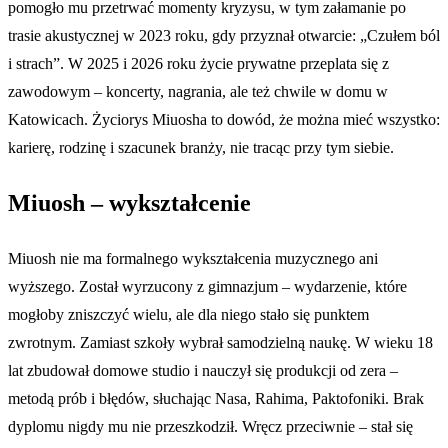
pomogło mu przetrwać momenty kryzysu, w tym załamanie po
trasie akustycznej w 2023 roku, gdy przyznał otwarcie: „Czułem ból
i strach”. W 2025 i 2026 roku życie prywatne przeplata się z
zawodowym – koncerty, nagrania, ale też chwile w domu w
Katowicach. Życiorys Miuosha to dowód, że można mieć wszystko:
karierę, rodzinę i szacunek branży, nie tracąc przy tym siebie.
Miuosh – wykształcenie
Miuosh nie ma formalnego wykształcenia muzycznego ani
wyższego. Został wyrzucony z gimnazjum – wydarzenie, które
mogłoby zniszczyć wielu, ale dla niego stało się punktem
zwrotnym. Zamiast szkoły wybrał samodzielną naukę. W wieku 18
lat zbudował domowe studio i nauczył się produkcji od zera –
metodą prób i błędów, słuchając Nasa, Rahima, Paktofoniki. Brak
dyplomu nigdy mu nie przeszkodził. Wręcz przeciwnie – stał się