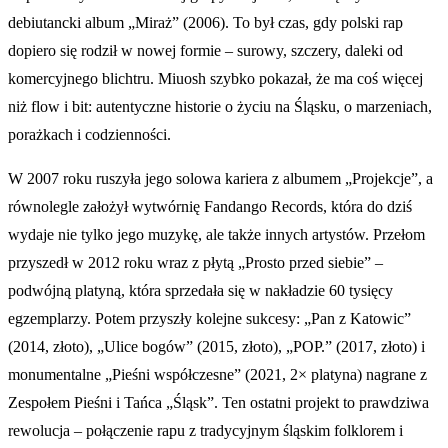
debiutancki album „Miraż” (2006). To był czas, gdy polski rap
dopiero się rodził w nowej formie – surowy, szczery, daleki od
komercyjnego blichtru. Miuosh szybko pokazał, że ma coś więcej
niż flow i bit: autentyczne historie o życiu na Śląsku, o marzeniach,
porażkach i codzienności.
W 2007 roku ruszyła jego solowa kariera z albumem „Projekcje”, a
równolegle założył wytwórnię Fandango Records, która do dziś
wydaje nie tylko jego muzykę, ale także innych artystów. Przełom
przyszedł w 2012 roku wraz z płytą „Prosto przed siebie” –
podwójną platyną, która sprzedała się w nakładzie 60 tysięcy
egzemplarzy. Potem przyszły kolejne sukcesy: „Pan z Katowic”
(2014, złoto), „Ulice bogów” (2015, złoto), „POP.” (2017, złoto) i
monumentalne „Pieśni współczesne” (2021, 2× platyna) nagrane z
Zespołem Pieśni i Tańca „Śląsk”. Ten ostatni projekt to prawdziwa
rewolucja – połączenie rapu z tradycyjnym śląskim folklorem i