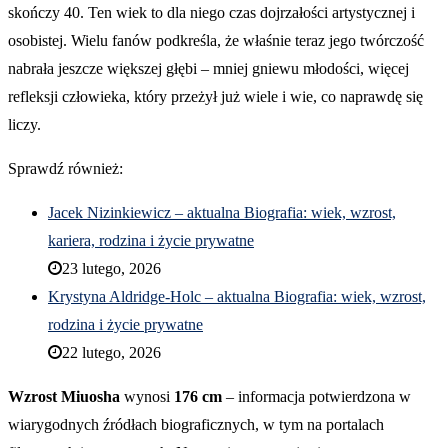
skończy 40. Ten wiek to dla niego czas dojrzałości artystycznej i
osobistej. Wielu fanów podkreśla, że właśnie teraz jego twórczość
nabrała jeszcze większej głębi – mniej gniewu młodości, więcej
refleksji człowieka, który przeżył już wiele i wie, co naprawdę się
liczy.
Sprawdź również:
Jacek Nizinkiewicz – aktualna Biografia: wiek, wzrost,
kariera, rodzina i życie prywatne
23 lutego, 2026
Krystyna Aldridge-Holc – aktualna Biografia: wiek, wzrost,
rodzina i życie prywatne
22 lutego, 2026
Wzrost Miuosha
wynosi
176 cm
– informacja potwierdzona w
wiarygodnych źródłach biograficznych, w tym na portalach