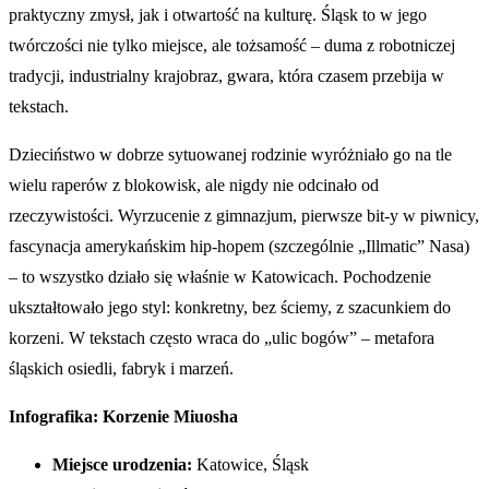
praktyczny zmysł, jak i otwartość na kulturę. Śląsk to w jego
twórczości nie tylko miejsce, ale tożsamość – duma z robotniczej
tradycji, industrialny krajobraz, gwara, która czasem przebija w
tekstach.
Dzieciństwo w dobrze sytuowanej rodzinie wyróżniało go na tle
wielu raperów z blokowisk, ale nigdy nie odcinało od
rzeczywistości. Wyrzucenie z gimnazjum, pierwsze bit-y w piwnicy,
fascynacja amerykańskim hip-hopem (szczególnie „Illmatic” Nasa)
– to wszystko działo się właśnie w Katowicach. Pochodzenie
ukształtowało jego styl: konkretny, bez ściemy, z szacunkiem do
korzeni. W tekstach często wraca do „ulic bogów” – metafora
śląskich osiedli, fabryk i marzeń.
Infografika: Korzenie Miuosha
Miejsce urodzenia:
Katowice, Śląsk