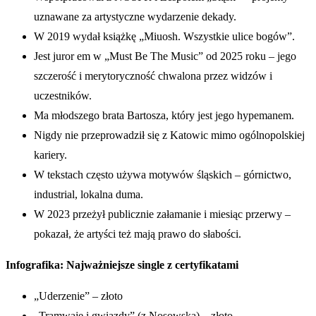
uznawane za artystyczne wydarzenie dekady.
W 2019 wydał książkę „Miuosh. Wszystkie ulice bogów”.
Jest juror em w „Must Be The Music” od 2025 roku – jego
szczerość i merytoryczność chwalona przez widzów i
uczestników.
Ma młodszego brata Bartosza, który jest jego hypemanem.
Nigdy nie przeprowadził się z Katowic mimo ogólnopolskiej
kariery.
W tekstach często używa motywów śląskich – górnictwo,
industrial, lokalna duma.
W 2023 przeżył publicznie załamanie i miesiąc przerwy –
pokazał, że artyści też mają prawo do słabości.
Infografika: Najważniejsze single z certyfikatami
„Uderzenie” – złoto
„Tramwaje i gwiazdy” (z Nosowską) – złoto