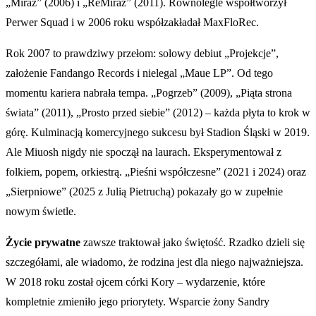
„Miraż” (2006) i „ReMiraż” (2011). Równolegle współtworzył
Perwer Squad i w 2006 roku współzakładał MaxFloRec.
Rok 2007 to prawdziwy przełom: solowy debiut „Projekcje”,
założenie Fandango Records i nielegal „Maue LP”. Od tego
momentu kariera nabrała tempa. „Pogrzeb” (2009), „Piąta strona
świata” (2011), „Prosto przed siebie” (2012) – każda płyta to krok w
górę. Kulminacją komercyjnego sukcesu był Stadion Śląski w 2019.
Ale Miuosh nigdy nie spoczął na laurach. Eksperymentował z
folkiem, popem, orkiestrą. „Pieśni współczesne” (2021 i 2024) oraz
„Sierpniowe” (2025 z Julią Pietruchą) pokazały go w zupełnie
nowym świetle.
Życie prywatne
zawsze traktował jako świętość. Rzadko dzieli się
szczegółami, ale wiadomo, że rodzina jest dla niego najważniejsza.
W 2018 roku został ojcem córki Kory – wydarzenie, które
kompletnie zmieniło jego priorytety. Wsparcie żony Sandry