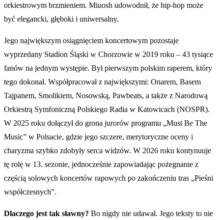
orkiestrowym brzmieniem. Miuosh udowodnił, że hip-hop może
być elegancki, głęboki i uniwersalny.
Jego największym osiągnięciem koncertowym pozostaje
wyprzedany Stadion Śląski w Chorzowie w 2019 roku – 43 tysiące
fanów na jednym występie. Był pierwszym polskim raperem, który
tego dokonał. Współpracował z największymi: Onarem, Basem
Tajpanem, Smolikiem, Nosowską, Pawbeats, a także z Narodową
Orkiestrą Symfoniczną Polskiego Radia w Katowicach (NOSPR).
W 2025 roku dołączył do grona jurorów programu „Must Be The
Music” w Polsacie, gdzie jego szczere, merytoryczne oceny i
charyzma szybko zdobyły serca widzów. W 2026 roku kontynuuje
tę rolę w 13. sezonie, jednocześnie zapowiadając pożegnanie z
częścią solowych koncertów rapowych po zakończeniu tras „Pieśni
współczesnych”.
Dlaczego jest tak sławny?
Bo nigdy nie udawał. Jego teksty to nie