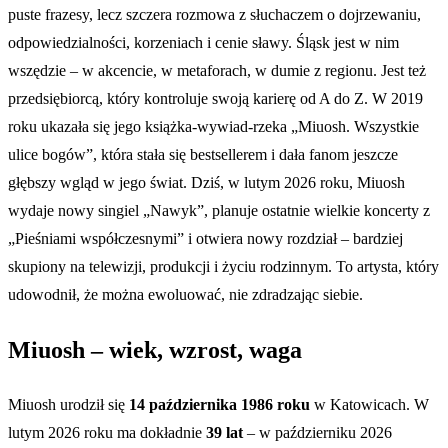
puste frazesy, lecz szczera rozmowa z słuchaczem o dojrzewaniu,
odpowiedzialności, korzeniach i cenie sławy. Śląsk jest w nim
wszędzie – w akcencie, w metaforach, w dumie z regionu. Jest też
przedsiębiorcą, który kontroluje swoją karierę od A do Z. W 2019
roku ukazała się jego książka-wywiad-rzeka „Miuosh. Wszystkie
ulice bogów”, która stała się bestsellerem i dała fanom jeszcze
głębszy wgląd w jego świat. Dziś, w lutym 2026 roku, Miuosh
wydaje nowy singiel „Nawyk”, planuje ostatnie wielkie koncerty z
„Pieśniami współczesnymi” i otwiera nowy rozdział – bardziej
skupiony na telewizji, produkcji i życiu rodzinnym. To artysta, który
udowodnił, że można ewoluować, nie zdradzając siebie.
Miuosh – wiek, wzrost, waga
Miuosh urodził się
14 października 1986 roku
w Katowicach. W
lutym 2026 roku ma dokładnie
39 lat
– w październiku 2026