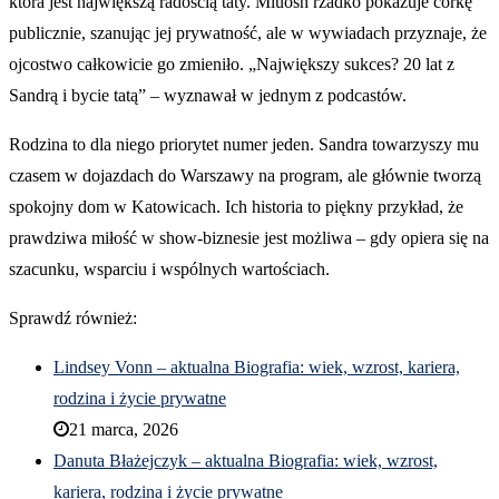
która jest największą radością taty. Miuosh rzadko pokazuje córkę
publicznie, szanując jej prywatność, ale w wywiadach przyznaje, że
ojcostwo całkowicie go zmieniło. „Największy sukces? 20 lat z
Sandrą i bycie tatą” – wyznawał w jednym z podcastów.
Rodzina to dla niego priorytet numer jeden. Sandra towarzyszy mu
czasem w dojazdach do Warszawy na program, ale głównie tworzą
spokojny dom w Katowicach. Ich historia to piękny przykład, że
prawdziwa miłość w show-biznesie jest możliwa – gdy opiera się na
szacunku, wsparciu i wspólnych wartościach.
Sprawdź również:
Lindsey Vonn – aktualna Biografia: wiek, wzrost, kariera,
rodzina i życie prywatne
21 marca, 2026
Danuta Błażejczyk – aktualna Biografia: wiek, wzrost,
kariera, rodzina i życie prywatne