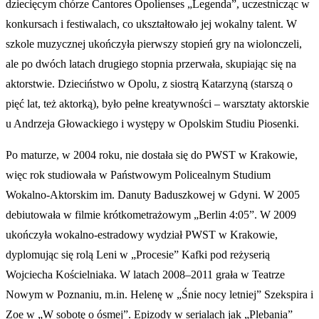
dziecięcym chórze Cantores Opolienses „Legenda”, uczestnicząc w
konkursach i festiwalach, co ukształtowało jej wokalny talent. W
szkole muzycznej ukończyła pierwszy stopień gry na wiolonczeli,
ale po dwóch latach drugiego stopnia przerwała, skupiając się na
aktorstwie. Dzieciństwo w Opolu, z siostrą Katarzyną (starszą o
pięć lat, też aktorką), było pełne kreatywności – warsztaty aktorskie
u Andrzeja Głowackiego i występy w Opolskim Studiu Piosenki.
Po maturze, w 2004 roku, nie dostała się do PWST w Krakowie,
więc rok studiowała w Państwowym Policealnym Studium
Wokalno-Aktorskim im. Danuty Baduszkowej w Gdyni. W 2005
debiutowała w filmie krótkometrażowym „Berlin 4:05”. W 2009
ukończyła wokalno-estradowy wydział PWST w Krakowie,
dyplomując się rolą Leni w „Procesie” Kafki pod reżyserią
Wojciecha Kościelniaka. W latach 2008–2011 grała w Teatrze
Nowym w Poznaniu, m.in. Helenę w „Śnie nocy letniej” Szekspira i
Zoe w „W sobotę o ósmej”. Epizody w serialach jak „Plebania”