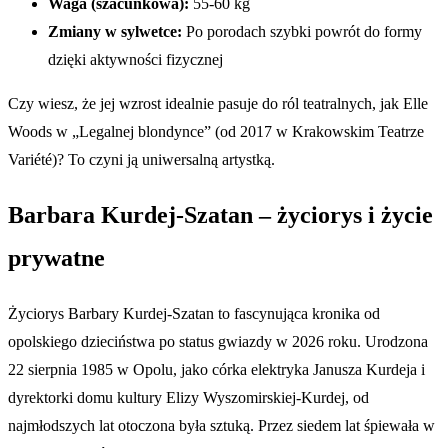
Waga (szacunkowa):
55-60 kg
Zmiany w sylwetce:
Po porodach szybki powrót do formy
dzięki aktywności fizycznej
Czy wiesz, że jej wzrost idealnie pasuje do ról teatralnych, jak Elle
Woods w „Legalnej blondynce” (od 2017 w Krakowskim Teatrze
Variété)? To czyni ją uniwersalną artystką.
Barbara Kurdej-Szatan – życiorys i życie
prywatne
Życiorys Barbary Kurdej-Szatan to fascynująca kronika od
opolskiego dzieciństwa po status gwiazdy w 2026 roku. Urodzona
22 sierpnia 1985 w Opolu, jako córka elektryka Janusza Kurdeja i
dyrektorki domu kultury Elizy Wyszomirskiej-Kurdej, od
najmłodszych lat otoczona była sztuką. Przez siedem lat śpiewała w