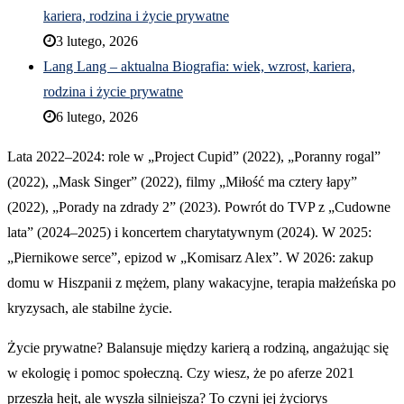
kariera, rodzina i życie prywatne
3 lutego, 2026
Lang Lang – aktualna Biografia: wiek, wzrost, kariera,
rodzina i życie prywatne
6 lutego, 2026
Lata 2022–2024: role w „Project Cupid” (2022), „Poranny rogal”
(2022), „Mask Singer” (2022), filmy „Miłość ma cztery łapy”
(2022), „Porady na zdrady 2” (2023). Powrót do TVP z „Cudowne
lata” (2024–2025) i koncertem charytatywnym (2024). W 2025:
„Piernikowe serce”, epizod w „Komisarz Alex”. W 2026: zakup
domu w Hiszpanii z mężem, plany wakacyjne, terapia małżeńska po
kryzysach, ale stabilne życie.
Życie prywatne? Balansuje między karierą a rodziną, angażując się
w ekologię i pomoc społeczną. Czy wiesz, że po aferze 2021
przeszła hejt, ale wyszła silniejsza? To czyni jej życiorys