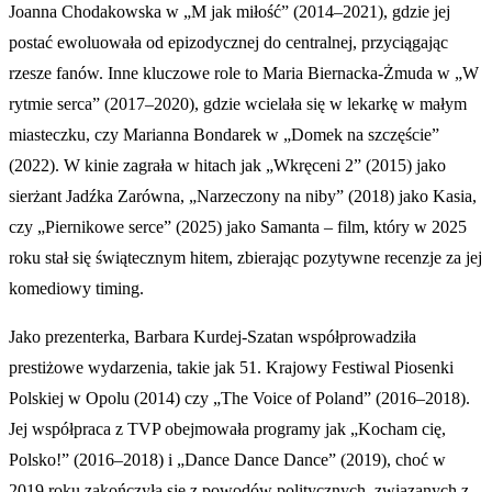
Joanna Chodakowska w „M jak miłość” (2014–2021), gdzie jej
postać ewoluowała od epizodycznej do centralnej, przyciągając
rzesze fanów. Inne kluczowe role to Maria Biernacka-Żmuda w „W
rytmie serca” (2017–2020), gdzie wcielała się w lekarkę w małym
miasteczku, czy Marianna Bondarek w „Domek na szczęście”
(2022). W kinie zagrała w hitach jak „Wkręceni 2” (2015) jako
sierżant Jadźka Zarówna, „Narzeczony na niby” (2018) jako Kasia,
czy „Piernikowe serce” (2025) jako Samanta – film, który w 2025
roku stał się świątecznym hitem, zbierając pozytywne recenzje za jej
komediowy timing.
Jako prezenterka, Barbara Kurdej-Szatan współprowadziła
prestiżowe wydarzenia, takie jak 51. Krajowy Festiwal Piosenki
Polskiej w Opolu (2014) czy „The Voice of Poland” (2016–2018).
Jej współpraca z TVP obejmowała programy jak „Kocham cię,
Polsko!” (2016–2018) i „Dance Dance Dance” (2019), choć w
2019 roku zakończyła się z powodów politycznych, związanych z