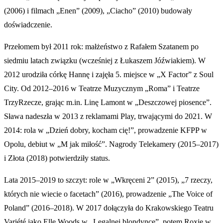
(2006) i filmach „Enen” (2009), „Ciacho” (2010) budowały
doświadczenie.
Przełomem był 2011 rok: małżeństwo z Rafałem Szatanem po
siedmiu latach związku (wcześniej z Łukaszem Jóźwiakiem). W
2012 urodziła córkę Hannę i zajęła 5. miejsce w „X Factor” z Soul
City. Od 2012–2016 w Teatrze Muzycznym „Roma” i Teatrze
TrzyRzecze, grając m.in. Linę Lamont w „Deszczowej piosence”.
Sława nadeszła w 2013 z reklamami Play, trwającymi do 2021. W
2014: rola w „Dzień dobry, kocham cię!”, prowadzenie KFPP w
Opolu, debiut w „M jak miłość”. Nagrody Telekamery (2015–2017)
i Złota (2018) potwierdziły status.
Lata 2015–2019 to szczyt: role w „Wkręceni 2” (2015), „7 rzeczy,
których nie wiecie o facetach” (2016), prowadzenie „The Voice of
Poland” (2016–2018). W 2017 dołączyła do Krakowskiego Teatru
Variété jako Elle Woods w „Legalnej blondynce”, potem Roxie w