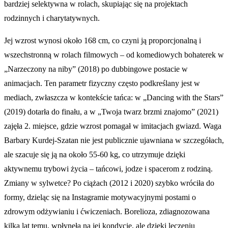
bardziej selektywna w rolach, skupiając się na projektach
rodzinnych i charytatywnych.
Jej wzrost wynosi około 168 cm, co czyni ją proporcjonalną i
wszechstronną w rolach filmowych – od komediowych bohaterek w
„Narzeczony na niby” (2018) po dubbingowe postacie w
animacjach. Ten parametr fizyczny często podkreślany jest w
mediach, zwłaszcza w kontekście tańca: w „Dancing with the Stars”
(2019) dotarła do finału, a w „Twoja twarz brzmi znajomo” (2021)
zajęła 2. miejsce, gdzie wzrost pomagał w imitacjach gwiazd. Waga
Barbary Kurdej-Szatan nie jest publicznie ujawniana w szczegółach,
ale szacuje się ją na około 55-60 kg, co utrzymuje dzięki
aktywnemu trybowi życia – tańcowi, jodze i spacerom z rodziną.
Zmiany w sylwetce? Po ciążach (2012 i 2020) szybko wróciła do
formy, dzieląc się na Instagramie motywacyjnymi postami o
zdrowym odżywianiu i ćwiczeniach. Borelioza, zdiagnozowana
kilka lat temu, wpłynęła na jej kondycję, ale dzięki leczeniu