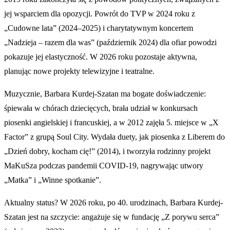
jej wsparciem dla opozycji. Powrót do TVP w 2024 roku z
„Cudowne lata” (2024–2025) i charytatywnym koncertem
„Nadzieja – razem dla was” (październik 2024) dla ofiar powodzi
pokazuje jej elastyczność. W 2026 roku pozostaje aktywna,
planując nowe projekty telewizyjne i teatralne.
Muzycznie, Barbara Kurdej-Szatan ma bogate doświadczenie:
śpiewała w chórach dziecięcych, brała udział w konkursach
piosenki angielskiej i francuskiej, a w 2012 zajęła 5. miejsce w „X
Factor” z grupą Soul City. Wydała duety, jak piosenka z Liberem do
„Dzień dobry, kocham cię!” (2014), i tworzyła rodzinny projekt
MaKuSza podczas pandemii COVID-19, nagrywając utwory
„Matka” i „Winne spotkanie”.
Aktualny status? W 2026 roku, po 40. urodzinach, Barbara Kurdej-
Szatan jest na szczycie: angażuje się w fundację „Z porywu serca”