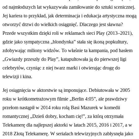
od najmłodszych lat wykazywała zamiłowanie do sztuki scenicznej.
Jej kariera to przykład, jak determinacja i edukacja artystyczna mogą
otworzyć drzwi do wielkich osiągnięć. Dlaczego jest sławna?
Przede wszystkim dzięki roli w reklamach sieci Play (2013–2021),
gdzie jako sympatyczna „blondynka” stała się ikoną popkultury,
zdobywając miliony widzów. To właśnie ta kampania, pod hasłem
„Gwiazdy przeszły do Play”, katapultowała ją do pierwszej ligi
celebrytów, czyniąc z niej twarz marki i otwierając drogę do
telewizji i kina.
Jej osiągnięcia w aktorstwie są imponujące. Debiutowała w 2005
roku w krótkometrażowym filmie „Berlin 4:05”, ale prawdziwy
przełom nastąpił w 2014 roku rolą Basi Mazurek w komedii
romantycznej „Dzień dobry, kocham cię!”, za którą otrzymała
Telekamerę dla najlepszej aktorki w latach 2015, 2016 i 2017, a w
2018 Złotą Telekamerę. W serialach telewizyjnych zabłysnęła jako