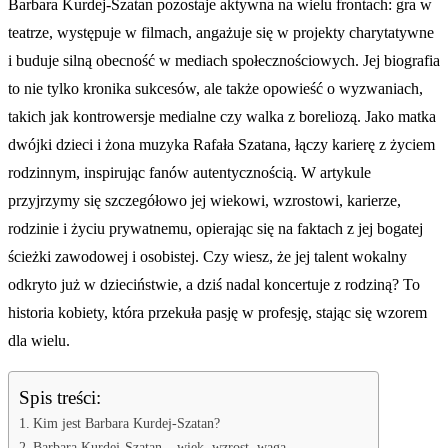
Barbara Kurdej-Szatan pozostaje aktywna na wielu frontach: gra w
teatrze, występuje w filmach, angażuje się w projekty charytatywne
i buduje silną obecność w mediach społecznościowych. Jej biografia
to nie tylko kronika sukcesów, ale także opowieść o wyzwaniach,
takich jak kontrowersje medialne czy walka z boreliozą. Jako matka
dwójki dzieci i żona muzyka Rafała Szatana, łączy karierę z życiem
rodzinnym, inspirując fanów autentycznością. W artykule
przyjrzymy się szczegółowo jej wiekowi, wzrostowi, karierze,
rodzinie i życiu prywatnemu, opierając się na faktach z jej bogatej
ścieżki zawodowej i osobistej. Czy wiesz, że jej talent wokalny
odkryto już w dzieciństwie, a dziś nadal koncertuje z rodziną? To
historia kobiety, która przekuła pasję w profesję, stając się wzorem
dla wielu.
Spis treści:
Kim jest Barbara Kurdej-Szatan?
Barbara Kurdej-Szatan – wiek, wzrost, waga