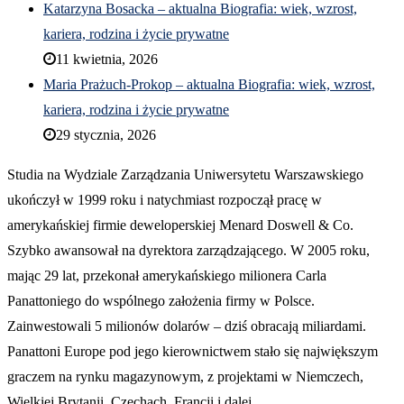
Katarzyna Bosacka – aktualna Biografia: wiek, wzrost,
kariera, rodzina i życie prywatne
11 kwietnia, 2026
Maria Prażuch-Prokop – aktualna Biografia: wiek, wzrost,
kariera, rodzina i życie prywatne
29 stycznia, 2026
Studia na Wydziale Zarządzania Uniwersytetu Warszawskiego
ukończył w 1999 roku i natychmiast rozpoczął pracę w
amerykańskiej firmie deweloperskiej Menard Doswell & Co.
Szybko awansował na dyrektora zarządzającego. W 2005 roku,
mając 29 lat, przekonał amerykańskiego milionera Carla
Panattoniego do wspólnego założenia firmy w Polsce.
Zainwestowali 5 milionów dolarów – dziś obracają miliardami.
Panattoni Europe pod jego kierownictwem stało się największym
graczem na rynku magazynowym, z projektami w Niemczech,
Wielkiej Brytanii, Czechach, Francji i dalej.