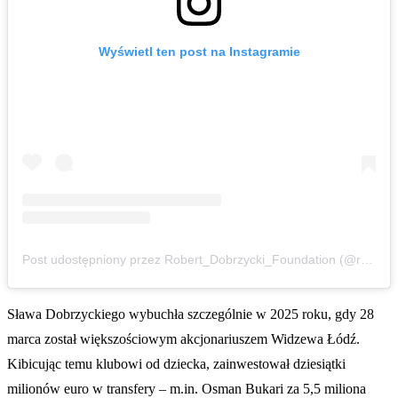
Wyświetl ten post na Instagramie
Post udostępniony przez Robert_Dobrzycki_Foundation (@robert_dobrzycki_foundation)
Sława Dobrzyckiego wybuchła szczególnie w 2025 roku, gdy 28
marca został większościowym akcjonariuszem Widzewa Łódź.
Kibicując temu klubowi od dziecka, zainwestował dziesiątki
milionów euro w transfery – m.in. Osman Bukari za 5,5 miliona