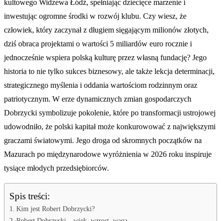
kultowego Widzewa Łódź, spełniając dziecięce marzenie i
inwestując ogromne środki w rozwój klubu. Czy wiesz, że
człowiek, który zaczynał z długiem sięgającym milionów złotych,
dziś obraca projektami o wartości 5 miliardów euro rocznie i
jednocześnie wspiera polską kulturę przez własną fundację? Jego
historia to nie tylko sukces biznesowy, ale także lekcja determinacji,
strategicznego myślenia i oddania wartościom rodzinnym oraz
patriotycznym. W erze dynamicznych zmian gospodarczych
Dobrzycki symbolizuje pokolenie, które po transformacji ustrojowej
udowodniło, że polski kapitał może konkurowować z największymi
graczami światowymi. Jego droga od skromnych początków na
Mazurach po międzynarodowe wyróżnienia w 2026 roku inspiruje
tysiące młodych przedsiębiorców.
Spis treści:
Kim jest Robert Dobrzycki?
Robert Dobrzycki – wiek, wzrost, waga