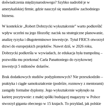
doświadczenia międzynarodowego? Szybko nadrobił je w
amerykańskiej firmie, gdzie nauczył się standardów zachodniego
biznesu.
W kontekście „Robert Dobrzycki wykształcenie” warto podkreślić
wpływ uczelni na jego filozofię: nacisk na strategiczne planowanie,
analizę ryzyka i długoterminowe inwestycje. Tytuł FRICS otworzył
drzwi do europejskich projektów. Nawet dziś, w 2026 roku,
Dobrzycki podkreśla w wywiadach, że edukacja była trampoliną –
pozwoliła mu przekonać Carla Panattoniego do ryzykownej
inwestycji 5 milionów dolarów.
Brak dodatkowych studiów podyplomowych? Nie przeszkodziło –
praktyka i ciągłe samokształcenie (podróże, rozmowy z mentorami)
zastąpiły formalne dyplomy. Jego wykształcenie wpłynęło na
karierę pozytywnie: z małej spółki budującej magazyny w Polsce
stworzył giganta obecnego w 15 krajach. To przykład, jak polskie