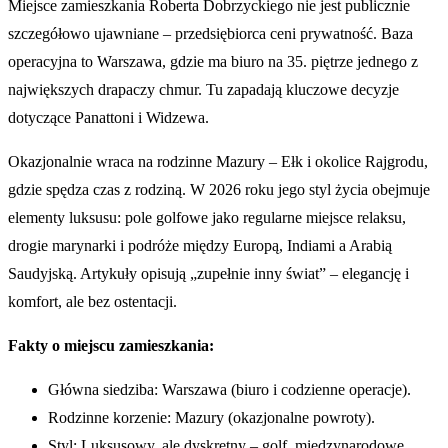
Miejsce zamieszkania Roberta Dobrzyckiego nie jest publicznie
szczegółowo ujawniane – przedsiębiorca ceni prywatność. Baza
operacyjna to Warszawa, gdzie ma biuro na 35. piętrze jednego z
największych drapaczy chmur. Tu zapadają kluczowe decyzje
dotyczące Panattoni i Widzewa.
Okazjonalnie wraca na rodzinne Mazury – Ełk i okolice Rajgrodu,
gdzie spędza czas z rodziną. W 2026 roku jego styl życia obejmuje
elementy luksusu: pole golfowe jako regularne miejsce relaksu,
drogie marynarki i podróże między Europą, Indiami a Arabią
Saudyjską. Artykuły opisują „zupełnie inny świat” – elegancję i
komfort, ale bez ostentacji.
Fakty o miejscu zamieszkania:
Główna siedziba: Warszawa (biuro i codzienne operacje).
Rodzinne korzenie: Mazury (okazjonalne powroty).
Styl: Luksusowy, ale dyskretny – golf, międzynarodowe