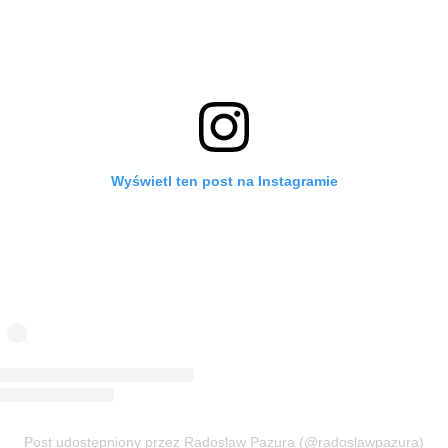
Wyświetl ten post na Instagramie
Post udostępniony przez Radoslaw Pazura (@radoslawpazura)