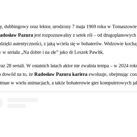
lny, dubbingowy oraz lektor, urodzony 7 maja 1969 roku w Tomaszowie 
adosław Pazura
jest rozpoznawalny z setek ról – od drugoplanowych
dzięki autentyczności, z jaką wciela się w bohaterów. Widzowie koch
 w serialu „Na dobre i na złe” jako dr Leszek Pawlik.
z 28 seriali. W ostatnich latach aktor nie zwalnia tempa – w 2024 ro
To dowód na to, że
Radosław Pazura kariera
ewoluuje, obejmując cora
man w wielu animacjach, a także bohaterowie gier komputerowych j