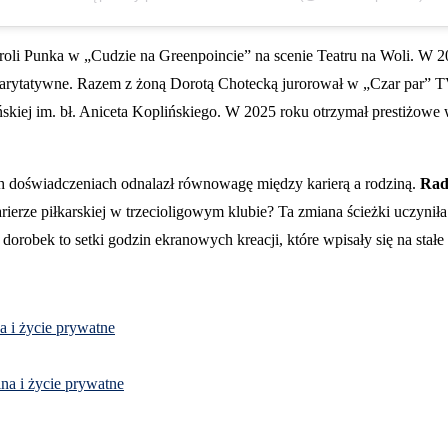
 z roli Punka w „Cudzie na Greenpoincie” na scenie Teatru na Woli. W
charytatywne. Razem z żoną Dorotą Chotecką jurorował w „Czar par” T
skiej im. bł. Aniceta Koplińskiego. W 2025 roku otrzymał prestiżow
nych doświadczeniach odnalazł równowagę między karierą a rodziną.
Rad
ierze piłkarskiej w trzecioligowym klubie? Ta zmiana ścieżki uczyniła
robek to setki godzin ekranowych kreacji, które wpisały się na stałe w
na i życie prywatne
ina i życie prywatne