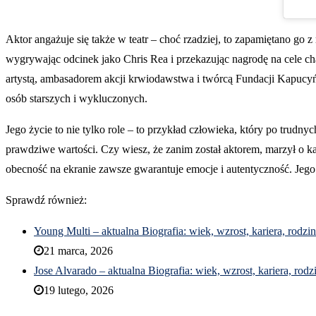
Aktor angażuje się także w teatr – choć rzadziej, to zapamiętano go
wygrywając odcinek jako Chris Rea i przekazując nagrodę na cele 
artystą, ambasadorem akcji krwiodawstwa i twórcą Fundacji Kapucyń
osób starszych i wykluczonych.
Jego życie to nie tylko role – to przykład człowieka, który po trud
prawdziwe wartości. Czy wiesz, że zanim został aktorem, marzył o kar
obecność na ekranie zawsze gwarantuje emocje i autentyczność. Jego do
Sprawdź również:
Young Multi – aktualna Biografia: wiek, wzrost, kariera, rodzi
21 marca, 2026
Jose Alvarado – aktualna Biografia: wiek, wzrost, kariera, rodz
19 lutego, 2026