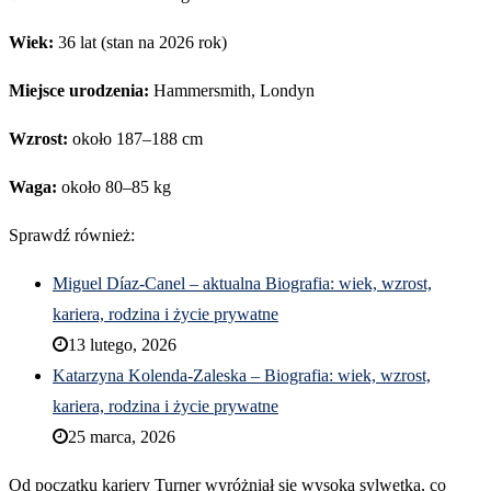
Wiek:
36 lat (stan na 2026 rok)
Miejsce urodzenia:
Hammersmith, Londyn
Wzrost:
około 187–188 cm
Waga:
około 80–85 kg
Sprawdź również:
Miguel Díaz-Canel – aktualna Biografia: wiek, wzrost,
kariera, rodzina i życie prywatne
13 lutego, 2026
Katarzyna Kolenda-Zaleska – Biografia: wiek, wzrost,
kariera, rodzina i życie prywatne
25 marca, 2026
Od początku kariery Turner wyróżniał się wysoką sylwetką, co