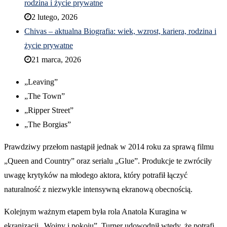
rodzina i życie prywatne
2 lutego, 2026
Chivas – aktualna Biografia: wiek, wzrost, kariera, rodzina i
życie prywatne
21 marca, 2026
„Leaving”
„The Town”
„Ripper Street”
„The Borgias”
Prawdziwy przełom nastąpił jednak w 2014 roku za sprawą filmu
„Queen and Country” oraz serialu „Glue”. Produkcje te zwróciły
uwagę krytyków na młodego aktora, który potrafił łączyć
naturalność z niezwykle intensywną ekranową obecnością.
Kolejnym ważnym etapem była rola Anatola Kuragina w
ekranizacji „Wojny i pokoju”. Turner udowodnił wtedy, że potrafi