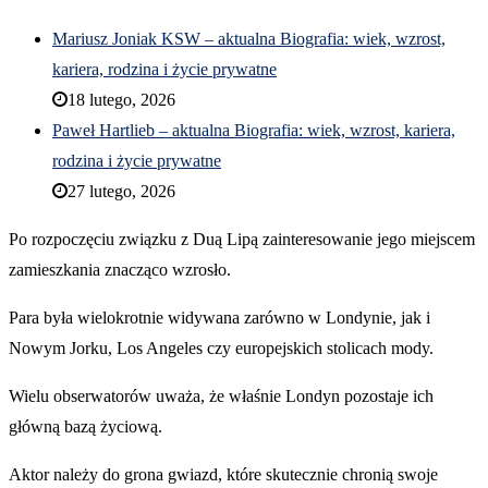
Mariusz Joniak KSW – aktualna Biografia: wiek, wzrost,
kariera, rodzina i życie prywatne
18 lutego, 2026
Paweł Hartlieb – aktualna Biografia: wiek, wzrost, kariera,
rodzina i życie prywatne
27 lutego, 2026
Po rozpoczęciu związku z Duą Lipą zainteresowanie jego miejscem
zamieszkania znacząco wzrosło.
Para była wielokrotnie widywana zarówno w Londynie, jak i
Nowym Jorku, Los Angeles czy europejskich stolicach mody.
Wielu obserwatorów uważa, że właśnie Londyn pozostaje ich
główną bazą życiową.
Aktor należy do grona gwiazd, które skutecznie chronią swoje