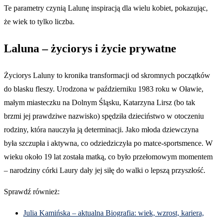
Te parametry czynią Lalunę inspiracją dla wielu kobiet, pokazując,
że wiek to tylko liczba.
Laluna – życiorys i życie prywatne
Życiorys Laluny to kronika transformacji od skromnych początków
do blasku fleszy. Urodzona w październiku 1983 roku w Oławie,
małym miasteczku na Dolnym Śląsku, Katarzyna Lirsz (bo tak
brzmi jej prawdziwe nazwisko) spędziła dzieciństwo w otoczeniu
rodziny, która nauczyła ją determinacji. Jako młoda dziewczyna
była szczupła i aktywna, co odziedziczyła po matce-sportsmence. W
wieku około 19 lat została matką, co było przełomowym momentem
– narodziny córki Laury dały jej siłę do walki o lepszą przyszłość.
Sprawdź również:
Julia Kamińska – aktualna Biografia: wiek, wzrost, kariera,