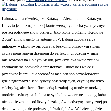
Laluna, znana również jako Katarzyna Alexander lub Katarzyna
Lirsz, to jedna z najbardziej kontrowersyjnych i charyzmatycznych
postaci polskiego show-biznesu. Jako ikona programu „Królowe
Życia” emitowanego na antenie TTV, Laluna zdobyła serca
milionów widzów swoją odwagą, bezkompromisowym stylem
życia i nieustannym dążeniem do perfekcji. Urodzona w małej
miejscowości na Dolnym Śląsku, przekształciła swoje życie w
spektakularną opowieść o transformacji, sukcesie i walce z
przeciwnościami. Jej obecność w mediach społecznościowych,
gdzie zgromadziła setki tysięcy obserwujących, czyni ją nie tylko
celebrytką, ale także influencerką kształtującą trendy w modzie,
urodzie i stylu życia. Laluna to symbol nowoczesnej kobiety, która
nie boi się zmian – od licznych zabiegów medycyny estetycznej po
debiut w oktagonie podczas gal freak fightów. W świecie, gdzie