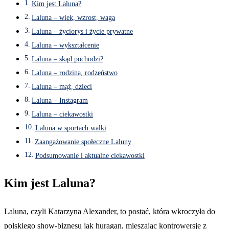
Kim jest Laluna?
Laluna – wiek, wzrost, waga
Laluna – życiorys i życie prywatne
Laluna – wykształcenie
Laluna – skąd pochodzi?
Laluna – rodzina, rodzeństwo
Laluna – mąż, dzieci
Laluna – Instagram
Laluna – ciekawostki
Laluna w sportach walki
Zaangażowanie społeczne Laluny
Podsumowanie i aktualne ciekawostki
Kim jest Laluna?
Laluna, czyli Katarzyna Alexander, to postać, która wkroczyła do
polskiego show-biznesu jak huragan, mieszając kontrowersje z