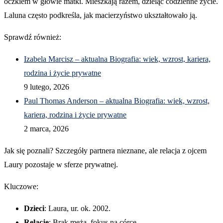
oczkiem w głowie matki. Mieszkają razem, dzieląc codzienne życie.
Laluna często podkreśla, jak macierzyństwo ukształtowało ją.
Sprawdź również:
Izabela Marcisz – aktualna Biografia: wiek, wzrost, kariera,
rodzina i życie prywatne
9 lutego, 2026
Paul Thomas Anderson – aktualna Biografia: wiek, wzrost,
kariera, rodzina i życie prywatne
2 marca, 2026
Jak się poznali? Szczegóły partnera nieznane, ale relacja z ojcem
Laury pozostaje w sferze prywatnej.
Kluczowe:
Dzieci
: Laura, ur. ok. 2002.
Relacje
: Brak męża, fokus na córce.