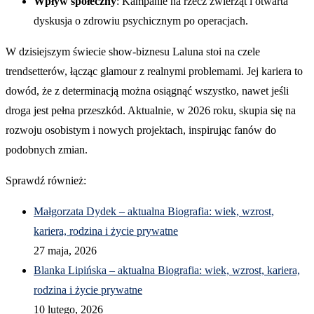
Wpływ społeczny
: Kampanie na rzecz zwierząt i otwarta
dyskusja o zdrowiu psychicznym po operacjach.
W dzisiejszym świecie show-biznesu Laluna stoi na czele
trendsetterów, łącząc glamour z realnymi problemami. Jej kariera to
dowód, że z determinacją można osiągnąć wszystko, nawet jeśli
droga jest pełna przeszkód. Aktualnie, w 2026 roku, skupia się na
rozwoju osobistym i nowych projektach, inspirując fanów do
podobnych zmian.
Sprawdź również:
Małgorzata Dydek – aktualna Biografia: wiek, wzrost,
kariera, rodzina i życie prywatne
27 maja, 2026
Blanka Lipińska – aktualna Biografia: wiek, wzrost, kariera,
rodzina i życie prywatne
10 lutego, 2026