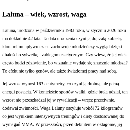
Laluna – wiek, wzrost, waga
Laluna, urodzona w październiku 1983 roku, w styczniu 2026 roku
ma dokładnie 42 lata. Ta data urodzenia czyni ją dojrzałą kobietą,
która mimo upływu czasu zachowuje młodzieńczy wygląd dzięki
dbałości o sylwetkę i zabiegom estetycznym. Czy wiesz, że jej wiek
często budzi zdziwienie, bo wizualnie wydaje się znacznie młodsza?
To efekt nie tylko genów, ale także świadomej pracy nad sobą.
Jej wzrost wynosi 163 centymetry, co czyni ją drobną, ale pełną
energii postacią. W kontekście sportów walki, gdzie brała udział, ten
wzrost nie przeszkadzał jej w rywalizacji – wręcz przeciwnie,
dodawał zwinności. Waga Laluny oscyluje wokół 72 kilogramów,
co jest wynikiem intensywnych treningów i diety dostosowanej do
wymagań MMA. W przeszłości, przed debiutem w oktagonie, jej