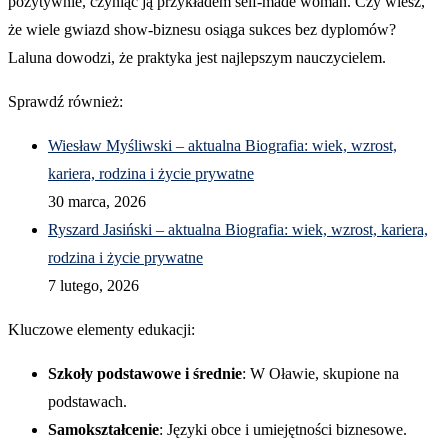
pozytywnie, czyniąc ją przykładem self-made woman. Czy wiesz,
że wiele gwiazd show-biznesu osiąga sukces bez dyplomów?
Laluna dowodzi, że praktyka jest najlepszym nauczycielem.
Sprawdź również:
Wiesław Myśliwski – aktualna Biografia: wiek, wzrost,
kariera, rodzina i życie prywatne
30 marca, 2026
Ryszard Jasiński – aktualna Biografia: wiek, wzrost, kariera,
rodzina i życie prywatne
7 lutego, 2026
Kluczowe elementy edukacji:
Szkoły podstawowe i średnie
: W Oławie, skupione na
podstawach.
Samokształcenie
: Języki obce i umiejętności biznesowe.