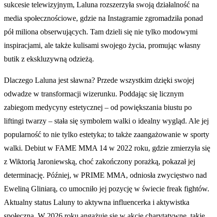
sukcesie telewizyjnym, Laluna rozszerzyła swoją działalność na
media społecznościowe, gdzie na Instagramie zgromadziła ponad
pół miliona obserwujących. Tam dzieli się nie tylko modowymi
inspiracjami, ale także kulisami swojego życia, promując własny
butik z ekskluzywną odzieżą.
Dlaczego Laluna jest sławna? Przede wszystkim dzięki swojej
odwadze w transformacji wizerunku. Poddając się licznym
zabiegom medycyny estetycznej – od powiększania biustu po
liftingi twarzy – stała się symbolem walki o idealny wygląd. Ale jej
popularność to nie tylko estetyka; to także zaangażowanie w sporty
walki. Debiut w FAME MMA 14 w 2022 roku, gdzie zmierzyła się
z Wiktorią Jaroniewską, choć zakończony porażką, pokazał jej
determinację. Później, w PRIME MMA, odniosła zwycięstwo nad
Eweliną Gliniarą, co umocniło jej pozycję w świecie freak fightów.
Aktualny status Laluny to aktywna influencerka i aktywistka
społeczna. W 2026 roku angażuje się w akcje charytatywne, takie