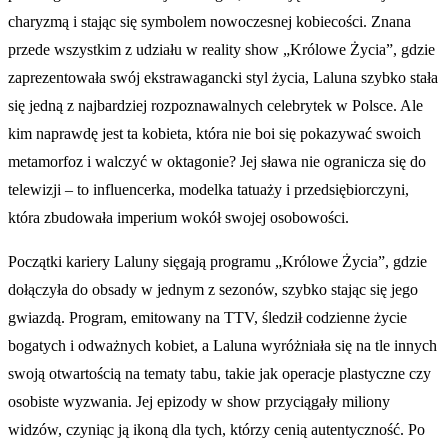
charyzmą i stając się symbolem nowoczesnej kobiecości. Znana
przede wszystkim z udziału w reality show „Królowe Życia”, gdzie
zaprezentowała swój ekstrawagancki styl życia, Laluna szybko stała
się jedną z najbardziej rozpoznawalnych celebrytek w Polsce. Ale
kim naprawdę jest ta kobieta, która nie boi się pokazywać swoich
metamorfoz i walczyć w oktagonie? Jej sława nie ogranicza się do
telewizji – to influencerka, modelka tatuaży i przedsiębiorczyni,
która zbudowała imperium wokół swojej osobowości.
Początki kariery Laluny sięgają programu „Królowe Życia”, gdzie
dołączyła do obsady w jednym z sezonów, szybko stając się jego
gwiazdą. Program, emitowany na TTV, śledził codzienne życie
bogatych i odważnych kobiet, a Laluna wyróżniała się na tle innych
swoją otwartością na tematy tabu, takie jak operacje plastyczne czy
osobiste wyzwania. Jej epizody w show przyciągały miliony
widzów, czyniąc ją ikoną dla tych, którzy cenią autentyczność. Po