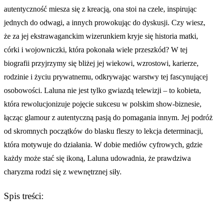
autentyczność miesza się z kreacją, ona stoi na czele, inspirując
jednych do odwagi, a innych prowokując do dyskusji. Czy wiesz,
że za jej ekstrawaganckim wizerunkiem kryje się historia matki,
córki i wojowniczki, która pokonała wiele przeszkód? W tej
biografii przyjrzymy się bliżej jej wiekowi, wzrostowi, karierze,
rodzinie i życiu prywatnemu, odkrywając warstwy tej fascynującej
osobowości. Laluna nie jest tylko gwiazdą telewizji – to kobieta,
która rewolucjonizuje pojęcie sukcesu w polskim show-biznesie,
łącząc glamour z autentyczną pasją do pomagania innym. Jej podróż
od skromnych początków do blasku fleszy to lekcja determinacji,
która motywuje do działania. W dobie mediów cyfrowych, gdzie
każdy może stać się ikoną, Laluna udowadnia, że prawdziwa
charyzma rodzi się z wewnętrznej siły.
Spis treści: