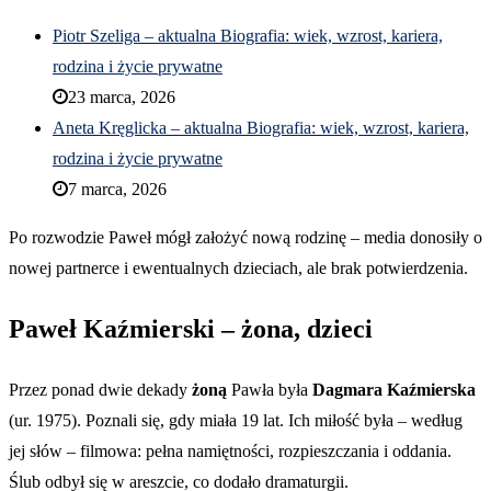
Piotr Szeliga – aktualna Biografia: wiek, wzrost, kariera,
rodzina i życie prywatne
23 marca, 2026
Aneta Kręglicka – aktualna Biografia: wiek, wzrost, kariera,
rodzina i życie prywatne
7 marca, 2026
Po rozwodzie Paweł mógł założyć nową rodzinę – media donosiły o
nowej partnerce i ewentualnych dzieciach, ale brak potwierdzenia.
Paweł Kaźmierski – żona, dzieci
Przez ponad dwie dekady
żoną
Pawła była
Dagmara Kaźmierska
(ur. 1975). Poznali się, gdy miała 19 lat. Ich miłość była – według
jej słów – filmowa: pełna namiętności, rozpieszczania i oddania.
Ślub odbył się w areszcie, co dodało dramaturgii.