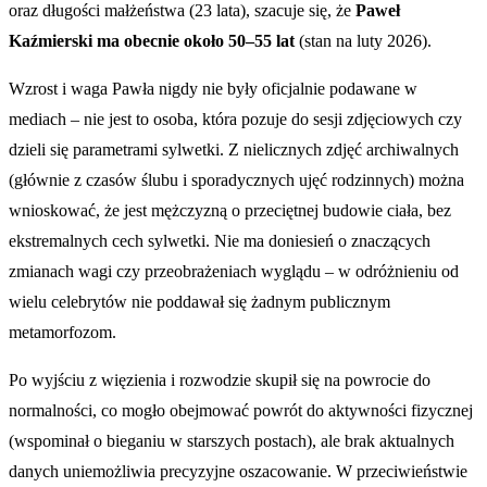
oraz długości małżeństwa (23 lata), szacuje się, że
Paweł
Kaźmierski ma obecnie około 50–55 lat
(stan na luty 2026).
Wzrost i waga Pawła nigdy nie były oficjalnie podawane w
mediach – nie jest to osoba, która pozuje do sesji zdjęciowych czy
dzieli się parametrami sylwetki. Z nielicznych zdjęć archiwalnych
(głównie z czasów ślubu i sporadycznych ujęć rodzinnych) można
wnioskować, że jest mężczyzną o przeciętnej budowie ciała, bez
ekstremalnych cech sylwetki. Nie ma doniesień o znaczących
zmianach wagi czy przeobrażeniach wyglądu – w odróżnieniu od
wielu celebrytów nie poddawał się żadnym publicznym
metamorfozom.
Po wyjściu z więzienia i rozwodzie skupił się na powrocie do
normalności, co mogło obejmować powrót do aktywności fizycznej
(wspominał o bieganiu w starszych postach), ale brak aktualnych
danych uniemożliwia precyzyjne oszacowanie. W przeciwieństwie