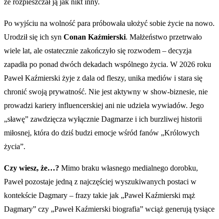
że rozpieszczał ją jak nikt inny.
Po wyjściu na wolność para próbowała ułożyć sobie życie na nowo.
Urodził się ich syn
Conan Kaźmierski
. Małżeństwo przetrwało
wiele lat, ale ostatecznie zakończyło się rozwodem – decyzja
zapadła po ponad dwóch dekadach wspólnego życia. W 2026 roku
Paweł Kaźmierski żyje z dala od fleszy, unika mediów i stara się
chronić swoją prywatność. Nie jest aktywny w show-biznesie, nie
prowadzi kariery influencerskiej ani nie udziela wywiadów. Jego
„sławę” zawdzięcza wyłącznie Dagmarze i ich burzliwej historii
miłosnej, która do dziś budzi emocje wśród fanów „Królowych
życia”.
Czy wiesz, że…?
Mimo braku własnego medialnego dorobku,
Paweł pozostaje jedną z najczęściej wyszukiwanych postaci w
kontekście Dagmary – frazy takie jak „Paweł Kaźmierski mąż
Dagmary” czy „Paweł Kaźmierski biografia” wciąż generują tysiące