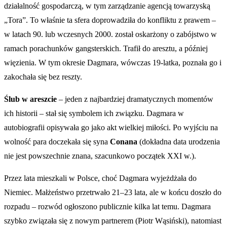
działalność gospodarczą, w tym zarządzanie agencją towarzyską
„Tora”. To właśnie ta sfera doprowadziła do konfliktu z prawem –
w latach 90. lub wczesnych 2000. został oskarżony o zabójstwo w
ramach porachunków gangsterskich. Trafił do aresztu, a później
więzienia. W tym okresie Dagmara, wówczas 19-latka, poznała go i
zakochała się bez reszty.
Ślub w areszcie
– jeden z najbardziej dramatycznych momentów
ich historii – stał się symbolem ich związku. Dagmara w
autobiografii opisywała go jako akt wielkiej miłości. Po wyjściu na
wolność para doczekała się syna
Conana
(dokładna data urodzenia
nie jest powszechnie znana, szacunkowo początek XXI w.).
Przez lata mieszkali w Polsce, choć Dagmara wyjeżdżała do
Niemiec. Małżeństwo przetrwało 21–23 lata, ale w końcu doszło do
rozpadu – rozwód ogłoszono publicznie kilka lat temu. Dagmara
szybko związała się z nowym partnerem (Piotr Wąsiński), natomiast