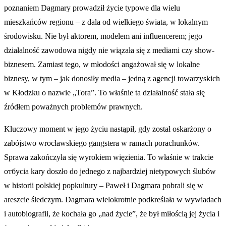
poznaniem Dagmary prowadził życie typowe dla wielu
mieszkańców regionu – z dala od wielkiego świata, w lokalnym
środowisku. Nie był aktorem, modelem ani influencerem; jego
działalność zawodowa nigdy nie wiązała się z mediami czy show-
biznesem. Zamiast tego, w młodości angażował się w lokalne
biznesy, w tym – jak donosiły media – jedną z agencji towarzyskich
w Kłodzku o nazwie „Tora”. To właśnie ta działalność stała się
źródłem poważnych problemów prawnych.
Kluczowy moment w jego życiu nastąpił, gdy został oskarżony o
zabójstwo wrocławskiego gangstera w ramach porachunków.
Sprawa zakończyła się wyrokiem więzienia. To właśnie w trakcie
отбycia kary doszło do jednego z najbardziej nietypowych ślubów
w historii polskiej popkultury – Paweł i Dagmara pobrali się w
areszcie śledczym. Dagmara wielokrotnie podkreślała w wywiadach
i autobiografii, że kochała go „nad życie”, że był miłością jej życia i