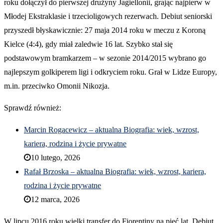
roku dołączył do pierwszej drużyny Jagiellonii, grając najpierw w
Młodej Ekstraklasie i trzecioligowych rezerwach. Debiut seniorski
przyszedł błyskawicznie: 27 maja 2014 roku w meczu z Koroną
Kielce (4:4), gdy miał zaledwie 16 lat. Szybko stał się
podstawowym bramkarzem – w sezonie 2014/2015 wybrano go
najlepszym golkiperem ligi i odkryciem roku. Grał w Lidze Europy,
m.in. przeciwko Omonii Nikozja.
Sprawdź również:
Marcin Rogacewicz – aktualna Biografia: wiek, wzrost,
kariera, rodzina i życie prywatne
10 lutego, 2026
Rafał Brzoska – aktualna Biografia: wiek, wzrost, kariera,
rodzina i życie prywatne
12 marca, 2026
W lipcu 2016 roku wielki transfer do Fiorentiny na pięć lat. Debiut