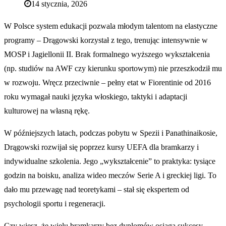
14 stycznia, 2026
W Polsce system edukacji pozwala młodym talentom na elastyczne
programy – Drągowski korzystał z tego, trenując intensywnie w
MOSP i Jagiellonii II. Brak formalnego wyższego wykształcenia
(np. studiów na AWF czy kierunku sportowym) nie przeszkodził mu
w rozwoju. Wręcz przeciwnie – pełny etat w Fiorentinie od 2016
roku wymagał nauki języka włoskiego, taktyki i adaptacji
kulturowej na własną rękę.
W późniejszych latach, podczas pobytu w Spezii i Panathinaikosie,
Drągowski rozwijał się poprzez kursy UEFA dla bramkarzy i
indywidualne szkolenia. Jego „wykształcenie” to praktyka: tysiące
godzin na boisku, analiza wideo meczów Serie A i greckiej ligi. To
dało mu przewagę nad teoretykami – stał się ekspertem od
psychologii sportu i regeneracji.
Czy wiesz, że wielu bramkarzy bez dyplomów osiąga sukcesy