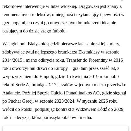
rekordowe interwencje w lidze włoskiej. Drągowski jest znany z
fenomenalnych refleksów, umiejętności czytania gry i pewności w
grze nogami, co czyni go nowoczesnym bramkarzem idealnie
pasującym do dzisiejszego futbolu.
W Jagiellonii Białystok spędził pierwsze lata seniorskiej kariery,
zdobywając tytuł najlepszego bramkarza Ekstraklasy w sezonie
2014/2015 i miano odkrycia roku. Transfer do Fiorentiny w 2016
roku otworzył mu drzwi do Europy – grał tam przez sześć lat, z
wypożyczeniem do Empoli, gdzie 15 kwietnia 2019 roku pobił
rekord Serie A, broniąc aż 17 strzałów w jednym meczu przeciwko
Atalancie. Później Spezia Calcio i Panathinaikos AO, gdzie sięgnął
po Puchar Grecji w sezonie 2023/2024. W styczniu 2026 roku
wrócił do Polski, podpisując kontrakt z Widzewem Łódź do 2029
roku – decyzja, która poruszyła kibiców i media.