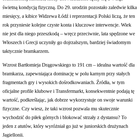
świetną kondycją fizyczną. Do 29. urodzin pozostało zaledwie kilka
miesięcy, a kibice Widzewa Łódź i reprezentacji Polski liczą, że ten
rok przyniesie kolejne czyste konta i kluczowe interwencje. Wiek
nie jest dla niego przeszkodą – wręcz przeciwnie, lata spędzone we
Włoszech i Grecji uczyniły go dojrzalszym, bardziej świadomym
taktycznie bramkarzem.
Wzrost Bartłomieja Drągowskiego to 191 cm – idealna wartość dla
bramkarza, zapewniająca dominację w polu karnym przy stałych
fragmentach gry i wysokich dośrodkowaniach. Źródła, w tym
oficjalne profile klubowe i Transfermarkt, konsekwentnie podają tę
wartość, podkreślając, jak dobrze wykorzystuje on swoje warunki
fizyczne. Czy wiesz, że taki wzrost pozwala mu skutecznie
wychodzić do piłek górnych i blokować strzały z dystansu? To
jeden z atutów, który wyróżniał go już w juniorskich drużynach
Jagiellonii.