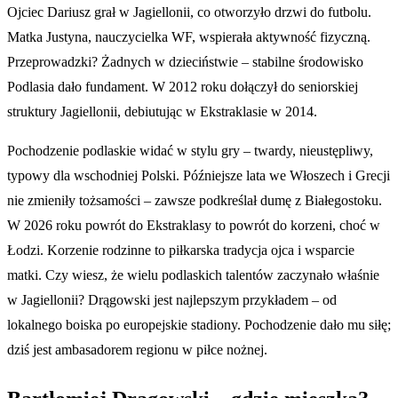
Ojciec Dariusz grał w Jagiellonii, co otworzyło drzwi do futbolu.
Matka Justyna, nauczycielka WF, wspierała aktywność fizyczną.
Przeprowadzki? Żadnych w dzieciństwie – stabilne środowisko
Podlasia dało fundament. W 2012 roku dołączył do seniorskiej
struktury Jagiellonii, debiutując w Ekstraklasie w 2014.
Pochodzenie podlaskie widać w stylu gry – twardy, nieustępliwy,
typowy dla wschodniej Polski. Późniejsze lata we Włoszech i Grecji
nie zmieniły tożsamości – zawsze podkreślał dumę z Białegostoku.
W 2026 roku powrót do Ekstraklasy to powrót do korzeni, choć w
Łodzi. Korzenie rodzinne to piłkarska tradycja ojca i wsparcie
matki. Czy wiesz, że wielu podlaskich talentów zaczynało właśnie
w Jagiellonii? Drągowski jest najlepszym przykładem – od
lokalnego boiska po europejskie stadiony. Pochodzenie dało mu siłę;
dziś jest ambasadorem regionu w piłce nożnej.