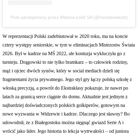
Post udostępniony przez Widzew Łódź SA (@rtswidzewlodz)
W reprezentacji Polski zadebiutował w 2020 roku, ma na koncie
cztery występy seniorskie, w tym w eliminacjach Mistrzostw Świata
2026. Był w kadrze na MŚ 2022, ale kontuzja wykluczyła go z
turnieju. Drągowski to nie tylko bramkarz – to człowiek rodziny,
mąż i ojciec dwóch synów, który w social mediach dzieli się
fragmentami życia prywatnego. Jego styl gry łączy polską szkołę z
włoską precyzją, a powrót do Ekstraklasy pokazuje, że nawet po
latach za granicą serce ciągnie do domu. Aktualnie jest jednym z
najbardziej doświadczonych polskich golkiperów, gotowym na
nowe wyzwania w Widzewie i kadrze. Dlaczego jest sławny? Bo
udowodnił, że z Białegostoku można sięgnąć gwiazd Serie A i
wrócić jako lider. Jego historia to lekcja wytrwałości – od juniora