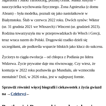
Jagiellonii i Siarki Tarnobrzeg, później celnik. Matka Justyna –
nauczycielka wychowania fizycznego. Żona Agnieszka (z domu
Abram) – była modelka, poznali się jako nastolatkowie w
Białymstoku. Ślub w czerwcu 2022 roku. Dwóch synów: Wiktor
(ur. 31 grudnia 2021 we Włoszech) i Wincent (ur. grudzień 2023).
Rodzina towarzyszyła mu w przeprowadzkach do Włoch i Grecji,
teraz wraca razem do Polski. Drągowski rzadko dzieli się
szczegółami, ale podkreśla wsparcie bliskich jako klucz do sukcesu.
Życiorys to ciągła ewolucja – od chłopca z Podlasia po lidera
Widzewa. Życie prywatne daje mu równowagę. Czy wiesz, że
kontuzja w 2022 roku pozbawiła go Mundialu, ale wzmocniła
mentalnie? Dziś, w 2026 roku, jest w najlepszej formie.
Sprawdź również więcej biografii i ciekawostek z życia gwiazd
na →
Celebryci
←