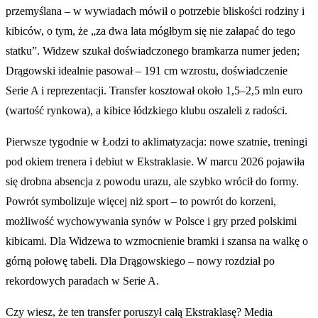
przemyślana – w wywiadach mówił o potrzebie bliskości rodziny i
kibiców, o tym, że „za dwa lata mógłbym się nie załapać do tego
statku”. Widzew szukał doświadczonego bramkarza numer jeden;
Drągowski idealnie pasował – 191 cm wzrostu, doświadczenie
Serie A i reprezentacji. Transfer kosztował około 1,5–2,5 mln euro
(wartość rynkowa), a kibice łódzkiego klubu oszaleli z radości.
Pierwsze tygodnie w Łodzi to aklimatyzacja: nowe szatnie, treningi
pod okiem trenera i debiut w Ekstraklasie. W marcu 2026 pojawiła
się drobna absencja z powodu urazu, ale szybko wrócił do formy.
Powrót symbolizuje więcej niż sport – to powrót do korzeni,
możliwość wychowywania synów w Polsce i gry przed polskimi
kibicami. Dla Widzewa to wzmocnienie bramki i szansa na walkę o
górną połowę tabeli. Dla Drągowskiego – nowy rozdział po
rekordowych paradach w Serie A.
Czy wiesz, że ten transfer poruszył całą Ekstraklasę? Media