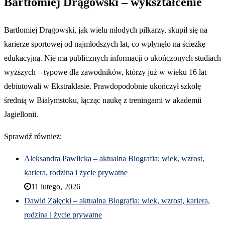
Bartłomiej Drągowski – wykształcenie
Bartłomiej Drągowski, jak wielu młodych piłkarzy, skupił się na
karierze sportowej od najmłodszych lat, co wpłynęło na ścieżkę
edukacyjną. Nie ma publicznych informacji o ukończonych studiach
wyższych – typowe dla zawodników, którzy już w wieku 16 lat
debiutowali w Ekstraklasie. Prawdopodobnie ukończył szkołę
średnią w Białymstoku, łącząc naukę z treningami w akademii
Jagiellonii.
Sprawdź również:
Aleksandra Pawlicka – aktualna Biografia: wiek, wzrost,
kariera, rodzina i życie prywatne
11 lutego, 2026
Dawid Załęcki – aktualna Biografia: wiek, wzrost, kariera,
rodzina i życie prywatne