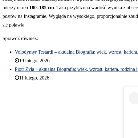
mierzy około
180–185 cm
. Taka przybliżona wartość wynika z obser
postów na Instagramie. Wygląda na wysokiego, proporcjonalnie zbudo
się pojawia.
Sprawdź również:
Volodymyr Testardi – aktualna Biografia: wiek, wzrost, kariera
19 lutego, 2026
Piotr Żyła – aktualna Biografia: wiek, wzrost, kariera, rodzina 
11 lutego, 2026