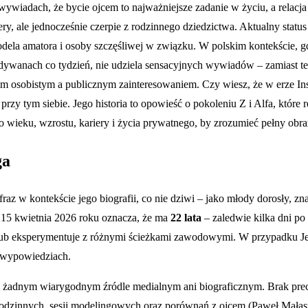
wywiadach, że bycie ojcem to najważniejsze zadanie w życiu, a relacja 
ery, ale jednocześnie czerpie z rodzinnego dziedzictwa. Aktualny statu
dela amatora i osoby szczęśliwej w związku. W polskim kontekście, gdz
dywanach co tydzień, nie udziela sensacyjnych wywiadów – zamiast teg
ciem osobistym a publicznym zainteresowaniem. Czy wiesz, że w erze I
y tym siebie. Jego historia to opowieść o pokoleniu Z i Alfa, które red
wieku, wzrostu, kariery i życia prywatnego, by zrozumieć pełny obraz 
ga
raz w kontekście jego biografii, co nie dziwi – jako młody dorosły, z
a 15 kwietnia 2026 roku oznacza, że ma
22 lata
– zaledwie kilka dni po
 lub eksperymentuje z różnymi ścieżkami zawodowymi. W przypadku Je
ch wypowiedziach.
 w żadnym wiarygodnym źródle medialnym ani biograficznym. Brak pre
 rodzinnych, sesji modelingowych oraz porównań z ojcem (Paweł Mała