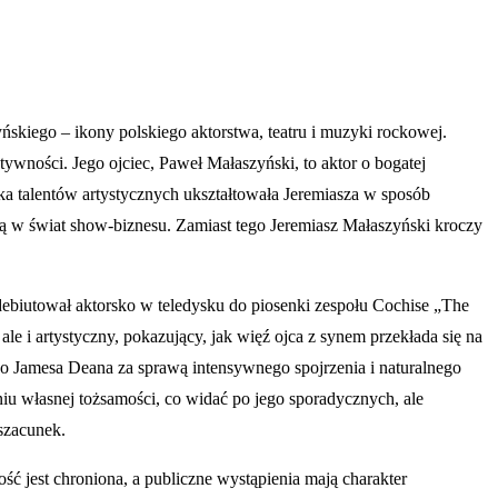
skiego – ikony polskiego aktorstwa, teatru i muzyki rockowej.
tywności. Jego ojciec, Paweł Małaszyński, to aktor o bogatej
nka talentów artystycznych ukształtowała Jeremiasza w sposób
dzą w świat show-biznesu. Zamiast tego Jeremiasz Małaszyński kroczy
zadebiutował aktorsko w teledysku do piosenki zespołu Cochise „The
e i artystyczny, pokazujący, jak więź ojca z synem przekłada się na
do Jamesa Deana za sprawą intensywnego spojrzenia i naturalnego
iu własnej tożsamości, co widać po jego sporadycznych, ale
szacunek.
ść jest chroniona, a publiczne wystąpienia mają charakter