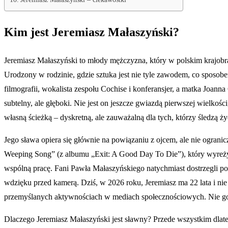
Kim jest Jeremiasz Małaszyński?
Jeremiasz Małaszyński to młody mężczyzna, który w polskim krajobr
Urodzony w rodzinie, gdzie sztuka jest nie tyle zawodem, co sposobe
filmografii, wokalista zespołu Cochise i konferansjer, a matka Joan
subtelny, ale głęboki. Nie jest on jeszcze gwiazdą pierwszej wielko
własną ścieżką – dyskretną, ale zauważalną dla tych, którzy śledzą życi
Jego sława opiera się głównie na powiązaniu z ojcem, ale nie ograni
Weeping Song” (z albumu „Exit: A Good Day To Die”), który wyreżyser
wspólną pracę. Fani Pawła Małaszyńskiego natychmiast dostrzegli p
wdzięku przed kamerą. Dziś, w 2026 roku, Jeremiasz ma 22 lata i ni
przemyślanych aktywnościach w mediach społecznościowych. Nie goni 
Dlaczego Jeremiasz Małaszyński jest sławny? Przede wszystkim dlateg