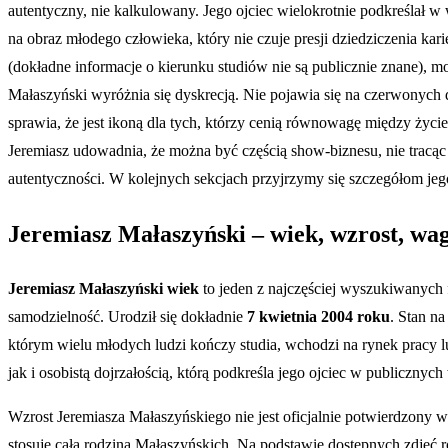
autentyczny, nie kalkulowany. Jego ojciec wielokrotnie podkreślał w 
na obraz młodego człowieka, który nie czuje presji dziedziczenia kari
(dokładne informacje o kierunku studiów nie są publicznie znane), mo
Małaszyński wyróżnia się dyskrecją. Nie pojawia się na czerwonych 
sprawia, że jest ikoną dla tych, którzy cenią równowagę między ży
Jeremiasz udowadnia, że można być częścią show-biznesu, nie tracąc prz
autentyczności. W kolejnych sekcjach przyjrzymy się szczegółom jego 
Jeremiasz Małaszyński – wiek, wzrost, wa
Jeremiasz Małaszyński wiek
to jeden z najczęściej wyszukiwanych f
samodzielność. Urodził się dokładnie
7 kwietnia 2004 roku
. Stan n
którym wielu młodych ludzi kończy studia, wchodzi na rynek pracy
jak i osobistą dojrzałością, którą podkreśla jego ojciec w publiczny
Wzrost Jeremiasza Małaszyńskiego nie jest oficjalnie potwierdzony
stosuje cała rodzina Małaszyńskich. Na podstawie dostępnych zdjęć