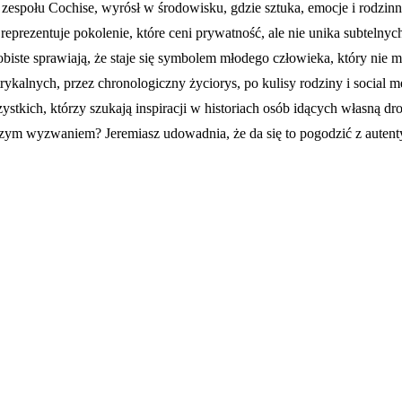
zespołu Cochise, wyrósł w środowisku, gdzie sztuka, emocje i rodzinne
rezentuje pokolenie, które ceni prywatność, ale nie unika subtelnych
sobiste sprawiają, że staje się symbolem młodego człowieka, który n
rykalnych, przez chronologiczny życiorys, po kulisy rodziny i social m
zystkich, którzy szukają inspiracji w historiach osób idących własną d
zym wyzwaniem? Jeremiasz udowadnia, że da się to pogodzić z autent