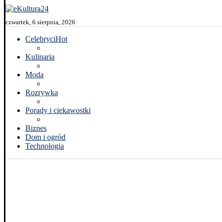
czwartek, 6 sierpnia, 2026
Celebryci
Hot
Kulinaria
Moda
Rozrywka
Porady i ciekawostki
Biznes
Dom i ogród
Technologia