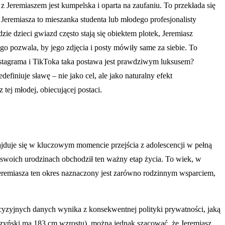
z Jeremiaszem jest kumpelska i oparta na zaufaniu. To przekłada się
s Jeremiasza to mieszanka studenta lub młodego profesjonalisty
ie dzieci gwiazd często stają się obiektem plotek, Jeremiasz
o pozwala, by jego zdjęcia i posty mówiły same za siebie. To
nstagrama i TikToka taka postawa jest prawdziwym luksusem?
efiniuje sławę – nie jako cel, ale jako naturalny efekt
tej młodej, obiecującej postaci.
najduje się w kluczowym momencie przejścia z adolescencji w pełną
 swoich urodzinach obchodził ten ważny etap życia. To wiek, w
remiasza ten okres naznaczony jest zarówno rodzinnym wsparciem,
cyzyjnych danych wynika z konsekwentnej polityki prywatności, jaką
szyński ma 183 cm wzrostu), można jednak szacować, że Jeremiasz