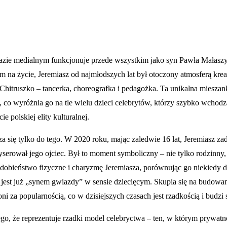
azie medialnym funkcjonuje przede wszystkim jako syn Pawła Małaszyń
m na życie, Jeremiasz od najmłodszych lat był otoczony atmosferą krea
na Chitruszko – tancerka, choreografka i pedagożka. Ta unikalna miesza
ści, co wyróżnia go na tle wielu dzieci celebrytów, którzy szybko wcho
e polskiej elity kulturalnej.
cza się tylko do tego. W 2020 roku, mając zaledwie 16 lat, Jeremiasz 
ował jego ojciec. Był to moment symboliczny – nie tylko rodzinny, al
odobieństwo fizyczne i charyzmę Jeremiasza, porównując go niekiedy 
e jest już „synem gwiazdy” w sensie dziecięcym. Skupia się na budowan
za popularnością, co w dzisiejszych czasach jest rzadkością i budzi 
o, że reprezentuje rzadki model celebryctwa – ten, w którym prywatno