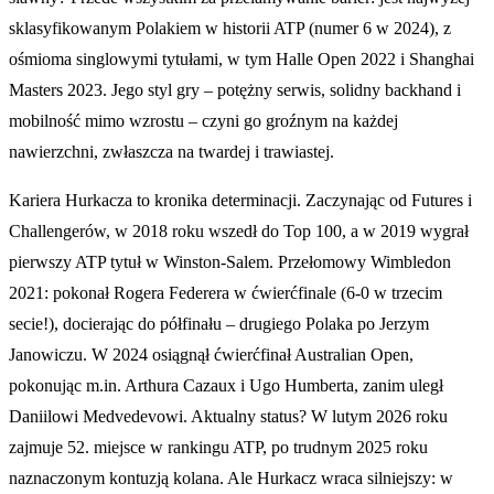
sklasyfikowanym Polakiem w historii ATP (numer 6 w 2024), z
ośmioma singlowymi tytułami, w tym Halle Open 2022 i Shanghai
Masters 2023. Jego styl gry – potężny serwis, solidny backhand i
mobilność mimo wzrostu – czyni go groźnym na każdej
nawierzchni, zwłaszcza na twardej i trawiastej.
Kariera Hurkacza to kronika determinacji. Zaczynając od Futures i
Challengerów, w 2018 roku wszedł do Top 100, a w 2019 wygrał
pierwszy ATP tytuł w Winston-Salem. Przełomowy Wimbledon
2021: pokonał Rogera Federera w ćwierćfinale (6-0 w trzecim
secie!), docierając do półfinału – drugiego Polaka po Jerzym
Janowiczu. W 2024 osiągnął ćwierćfinał Australian Open,
pokonując m.in. Arthura Cazaux i Ugo Humberta, zanim uległ
Daniilowi Medvedevowi. Aktualny status? W lutym 2026 roku
zajmuje 52. miejsce w rankingu ATP, po trudnym 2025 roku
naznaczonym kontuzją kolana. Ale Hurkacz wraca silniejszy: w