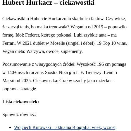
Hubert Hurkacz – ciekawostki
Ciekawostki o Hubercie Hurkaczu to skarbnica faktów. Czy wiesz,
że zaczął tenis, bo matka trenowała? Weganin od 2019 – poprawiło
formę. Idol: Federer, którego pokonał. Lubi szybkie auta – ma
Ferrari. W 2021 dublet w Moselle (singiel i debel). 19 Top 10 wins.
Vegan dieta: Warzywa, owoce, suplementy.
Podsumowanie z wiarygodnych źródeł: Wysokość 196 cm pomaga
w 140+ asach rocznie. Siostra Nika gra ITF. Trenerzy: Lendl i
Massú od 2025. Ciekawostka: Grał w szachy jako dziecko –
poprawia strategię.
Lista ciekawostek:
Sprawdź również:
Wojciech Kurowski – aktualna Biografia: wiek, wzrost,