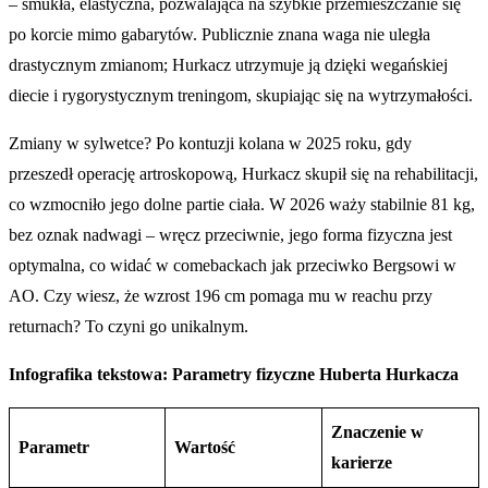
– smukła, elastyczna, pozwalająca na szybkie przemieszczanie się
po korcie mimo gabarytów. Publicznie znana waga nie uległa
drastycznym zmianom; Hurkacz utrzymuje ją dzięki wegańskiej
diecie i rygorystycznym treningom, skupiając się na wytrzymałości.
Zmiany w sylwetce? Po kontuzji kolana w 2025 roku, gdy
przeszedł operację artroskopową, Hurkacz skupił się na rehabilitacji,
co wzmocniło jego dolne partie ciała. W 2026 waży stabilnie 81 kg,
bez oznak nadwagi – wręcz przeciwnie, jego forma fizyczna jest
optymalna, co widać w comebackach jak przeciwko Bergsowi w
AO. Czy wiesz, że wzrost 196 cm pomaga mu w reachu przy
returnach? To czyni go unikalnym.
Infografika tekstowa: Parametry fizyczne Huberta Hurkacza
Znaczenie w
Parametr
Wartość
karierze