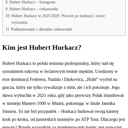
Hubert Hurkacz – Instagram
Hubert Hurkacz – ciekawostki
Hubert Hurkacz w 2025/2026: Powrót po kontuzji i nowe
wyzwania
Podsumowanie i aktualne ciekawostki
Kim jest Hubert Hurkacz?
Hubert Hurkacz to polski tenisista profesjonalny, który stał się
synonimem sukcesu w światowym tenisie męskim. Urodzony w
erze dominacji Federera, Nadala i Djokovica, „Hubi” wyrósł na
gracza, który nie tylko rywalizuje z nimi, ale i ich pokonuje. Jego
sława wybuchła w 2021 roku, gdy jako pierwszy Polak triumfował
w turnieju Masters 1000 w Miami, pokonując w finale Jannika
Sinnera. To nie był przypadek – Hurkacz budował swoją karierę
krok po kroku, od juniorskich turniejów po ATP Tour. Dlaczego jest
sławny? Przede wszystkim za przełamywanie barier: jest najwyżej