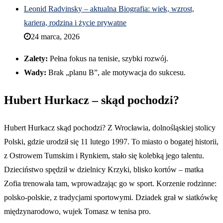
Leonid Radvinsky – aktualna Biografia: wiek, wzrost,
kariera, rodzina i życie prywatne
24 marca, 2026
Zalety:
Pełna fokus na tenisie, szybki rozwój.
Wady:
Brak „planu B”, ale motywacja do sukcesu.
Hubert Hurkacz – skąd pochodzi?
Hubert Hurkacz skąd pochodzi? Z Wrocławia, dolnośląskiej stolicy
Polski, gdzie urodził się 11 lutego 1997. To miasto o bogatej historii,
z Ostrowem Tumskim i Rynkiem, stało się kolebką jego talentu.
Dzieciństwo spędził w dzielnicy Krzyki, blisko kortów – matka
Zofia trenowała tam, wprowadzając go w sport. Korzenie rodzinne:
polsko-polskie, z tradycjami sportowymi. Dziadek grał w siatkówkę
międzynarodowo, wujek Tomasz w tenisa pro.