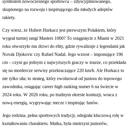
symbolem nowoczesnego sportowca – zdyscyplinowanego,
skupionego na rozwoju i inspirującego dla młodych adeptów
rakiety.
Czy wiesz, że Hubert Hurkacz jest pierwszym Polakiem, który
wygrał turniej rangi Masters 1000? To osiągnięcie z Miami w 2021
roku otworzyło mu drzwi do elity, gdzie rywalizuje z legendami jak
Novak Djokovic czy Rafael Nadal. Jego wzrost – imponujące 196
cm – czyni go jednym z najwyższych graczy w tourze, co przekłada
się na mordercze serwisy przekraczające 220 km/h. Ale Hurkacz to
nie tylko siła; to strateg, który ewoluował od juniora do topowego
zawodnika, osiągając career high ranking numer 6 na świecie w
2024 roku. W 2026 roku, po trudnym okresie kontuzji, wraca z
nową energią, wygrywając mecze i inspirując fanów.
Jego rodzina, pełna sportowych tradycji, odegrała kluczową rolę w
kształtowaniu charakteru. Matka, była mistrzyni juniorów,