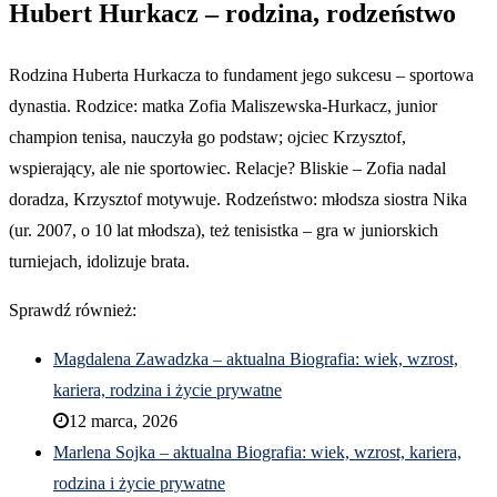
Hubert Hurkacz – rodzina, rodzeństwo
Rodzina Huberta Hurkacza to fundament jego sukcesu – sportowa
dynastia. Rodzice: matka Zofia Maliszewska-Hurkacz, junior
champion tenisa, nauczyła go podstaw; ojciec Krzysztof,
wspierający, ale nie sportowiec. Relacje? Bliskie – Zofia nadal
doradza, Krzysztof motywuje. Rodzeństwo: młodsza siostra Nika
(ur. 2007, o 10 lat młodsza), też tenisistka – gra w juniorskich
turniejach, idolizuje brata.
Sprawdź również:
Magdalena Zawadzka – aktualna Biografia: wiek, wzrost,
kariera, rodzina i życie prywatne
12 marca, 2026
Marlena Sojka – aktualna Biografia: wiek, wzrost, kariera,
rodzina i życie prywatne