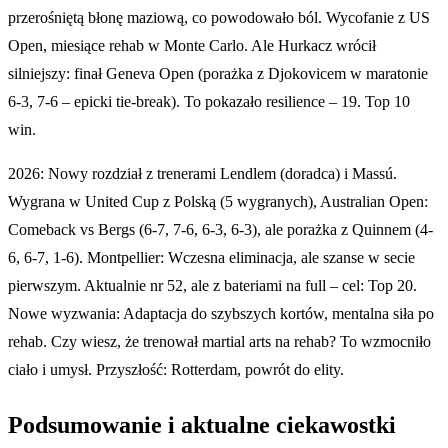
przerośniętą błonę maziową, co powodowało ból. Wycofanie z US
Open, miesiące rehab w Monte Carlo. Ale Hurkacz wrócił
silniejszy: finał Geneva Open (porażka z Djokovicem w maratonie
6-3, 7-6 – epicki tie-break). To pokazało resilience – 19. Top 10
win.
2026: Nowy rozdział z trenerami Lendlem (doradca) i Massú.
Wygrana w United Cup z Polską (5 wygranych), Australian Open:
Comeback vs Bergs (6-7, 7-6, 6-3, 6-3), ale porażka z Quinnem (4-
6, 6-7, 1-6). Montpellier: Wczesna eliminacja, ale szanse w secie
pierwszym. Aktualnie nr 52, ale z bateriami na full – cel: Top 20.
Nowe wyzwania: Adaptacja do szybszych kortów, mentalna siła po
rehab. Czy wiesz, że trenował martial arts na rehab? To wzmocniło
ciało i umysł. Przyszłość: Rotterdam, powrót do elity.
Podsumowanie i aktualne ciekawostki