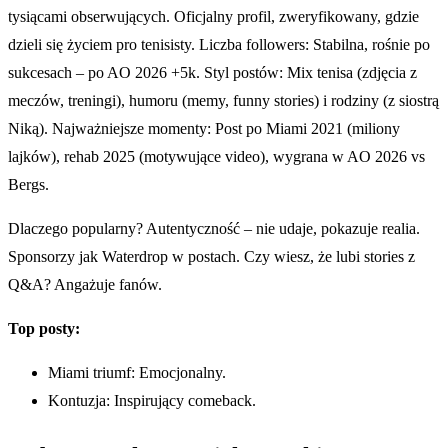
tysiącami obserwujących. Oficjalny profil, zweryfikowany, gdzie
dzieli się życiem pro tenisisty. Liczba followers: Stabilna, rośnie po
sukcesach – po AO 2026 +5k. Styl postów: Mix tenisa (zdjęcia z
meczów, treningi), humoru (memy, funny stories) i rodziny (z siostrą
Niką). Najważniejsze momenty: Post po Miami 2021 (miliony
lajków), rehab 2025 (motywujące video), wygrana w AO 2026 vs
Bergs.
Dlaczego popularny? Autentyczność – nie udaje, pokazuje realia.
Sponsorzy jak Waterdrop w postach. Czy wiesz, że lubi stories z
Q&A? Angażuje fanów.
Top posty:
Miami triumf: Emocjonalny.
Kontuzja: Inspirujący comeback.