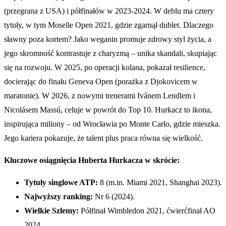
(przegrana z USA) i półfinałów w 2023-2024. W deblu ma cztery
tytuły, w tym Moselle Open 2021, gdzie zgarnął dublet. Dlaczego
sławny poza kortem? Jako weganin promuje zdrowy styl życia, a
jego skromność kontrastuje z charyzmą – unika skandali, skupiając
się na rozwoju. W 2025, po operacji kolana, pokazał resilience,
docierając do finału Geneva Open (porażka z Djokovicem w
maratonie). W 2026, z nowymi trenerami Ivánem Lendlem i
Nicolásem Massú, celuje w powrót do Top 10. Hurkacz to ikona,
inspirująca miliony – od Wrocławia po Monte Carlo, gdzie mieszka.
Jego kariera pokazuje, że talent plus praca równa się wielkość.
Kluczowe osiągnięcia Huberta Hurkacza w skrócie:
Tytuły singlowe ATP:
8 (m.in. Miami 2021, Shanghai 2023).
Najwyższy ranking:
Nr 6 (2024).
Wielkie Szlemy:
Półfinał Wimbledon 2021, ćwierćfinał AO
2024.