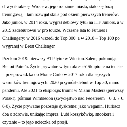
chwycił rakietę. Wrocław, jego rodzinne miasto, stało się bazą
treningową – tam rozwijał skills pod okiem pierwszych trenerów.
Jako junior, w 2014 roku, wygrał deblowy tytuł na ITF Juniors, a w
2015 zadebiutował w pro tourze. Wczesne lata to Futures i
Challengery: w 2016 wszedł do Top 300, a w 2018 – Top 100 po
wygranej w Brest Challenger.
Przełom 2019: pierwszy ATP tytuł w Winston-Salem, pokonując
Benoît Paire’a. Życie prywatne w tym okresie? Skupione na tenisie
– przeprowadzka do Monte Carlo w 2017 roku dla lepszych
warunków treningowych. 2020 przyniósł debiut w Top 30, mimo
pandemii. Ale 2021 to eksplozja: triumf w Miami Masters (pierwszy
Polak!), półfinał Wimbledon (zwycięstwo nad Federerem – 6-3, 7-6,
6-0). Życie prywatne pozostaje dyskretne: jako weganin, Hurkacz
dba o zdrowie, unikając imprez. Lubi koszykówkę, snookera i
czytanie – to jego ucieczka od presji.