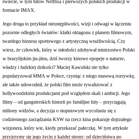
świecie, w tym hitów Netflixa i pierwszych polskich produkcji w
formacie IMAX.
Jego droga to przykład nieustępliwości, wizji i odwagi w łączeniu
pozornie odległych światów: klatki oktagonu z planem filmowym,
twardego biznesu sportowego z artystyczną wrażliwością. Czy
wiesz, że człowiek, który w młodości zdobywał mistrzostwo Polski
w brazylijskim jiu-jitsu, dziś tworzy kinowe epopeje o naturze,
władzy i ludzkiej dzikości? Maciej Kawulski nie tylko
popularyzował MMA w Polsce, czyniąc z niego masową rozrywkę,
ale także udowodnił, że polski film może rywalizować z
hollywoodzkimi produkcjami pod względem skali i ambicji. Jego
filmy – od gangsterskich historii po familijne hity – przyciągają
miliony widzów, a decyzja o stopniowym wycofaniu się z
codziennego zarządzania KSW na rzecz kina pokazuje dojrzałego
wizjonera, który wie, kiedy przekazać pałeczkę. W tym artykule
przyjrzymy się jego życiu z każdej strony: od dzieciństwa po