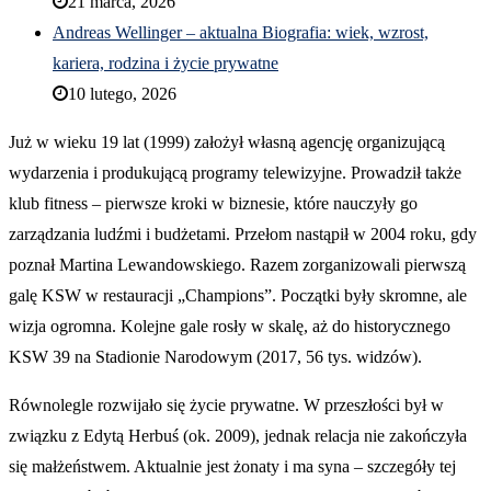
21 marca, 2026
Andreas Wellinger – aktualna Biografia: wiek, wzrost,
kariera, rodzina i życie prywatne
10 lutego, 2026
Już w wieku 19 lat (1999) założył własną agencję organizującą
wydarzenia i produkującą programy telewizyjne. Prowadził także
klub fitness – pierwsze kroki w biznesie, które nauczyły go
zarządzania ludźmi i budżetami. Przełom nastąpił w 2004 roku, gdy
poznał Martina Lewandowskiego. Razem zorganizowali pierwszą
galę KSW w restauracji „Champions”. Początki były skromne, ale
wizja ogromna. Kolejne gale rosły w skalę, aż do historycznego
KSW 39 na Stadionie Narodowym (2017, 56 tys. widzów).
Równolegle rozwijało się życie prywatne. W przeszłości był w
związku z Edytą Herbuś (ok. 2009), jednak relacja nie zakończyła
się małżeństwem. Aktualnie jest żonaty i ma syna – szczegóły tej