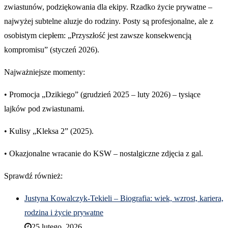
zwiastunów, podziękowania dla ekipy. Rzadko życie prywatne –
najwyżej subtelne aluzje do rodziny. Posty są profesjonalne, ale z
osobistym ciepłem: „Przyszłość jest zawsze konsekwencją
kompromisu” (styczeń 2026).
Najważniejsze momenty:
• Promocja „Dzikiego” (grudzień 2025 – luty 2026) – tysiące
lajków pod zwiastunami.
• Kulisy „Kleksa 2” (2025).
• Okazjonalne wracanie do KSW – nostalgiczne zdjęcia z gal.
Sprawdź również:
Justyna Kowalczyk-Tekieli – Biografia: wiek, wzrost, kariera,
rodzina i życie prywatne
25 lutego, 2026