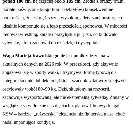
ponad 180 cm
, najczęściej około
185 cm
. Źródła z branży (m.in.
portale poświęcone biografiom celebrytów) konsekwentnie
podkreślają, że jest mężczyzną wysokim, atletycznej postury, co
idealnie komponuje się z jego przeszłością sportowca. W młodości
trenował wrestling, karate i brazylijskie jiu-jitsu, co budowało
sylwetkę, którą zachował do dziś dzięki dyscyplinie.
Waga Macieja Kawulskiego
nie jest publicznie znana w
aktualnych danych na 2026 rok. W przeszłości, gdy aktywnie
angażował się w sporty walki, utrzymywał formę typową dla
kategorii średniej lub lekkociężkiej – szacunki z lat wcześniejszych
oscylowały wokół 80–90 kg. Dziś, skupiony na reżyserii,
zachowuje wysportowaną, ale nie ekstremalną sylwetkę. Zmiany w
wyglądzie są widoczne na zdjęciach z planów filmowych i gal
KSW – bardziej „reżyserska” elegancja niż fighterska masa, choć
nadal imponująca kondycja.