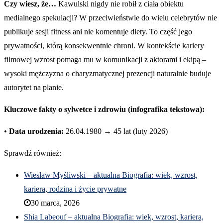
Czy wiesz, że…
Kawulski nigdy nie robił z ciała obiektu
medialnego spekulacji? W przeciwieństwie do wielu celebrytów nie
publikuje sesji fitness ani nie komentuje diety. To część jego
prywatności, którą konsekwentnie chroni. W kontekście kariery
filmowej wzrost pomaga mu w komunikacji z aktorami i ekipą –
wysoki mężczyzna o charyzmatycznej prezencji naturalnie buduje
autorytet na planie.
Kluczowe fakty o sylwetce i zdrowiu (infografika tekstowa):
•
Data urodzenia:
26.04.1980 → 45 lat (luty 2026)
Sprawdź również:
Wiesław Myśliwski – aktualna Biografia: wiek, wzrost,
kariera, rodzina i życie prywatne
30 marca, 2026
Shia Labeouf – aktualna Biografia: wiek, wzrost, kariera,