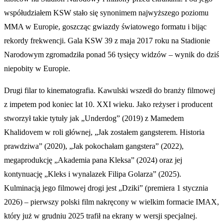
współudziałem KSW stało się synonimem najwyższego poziomu
MMA w Europie, goszcząc gwiazdy światowego formatu i bijąc
rekordy frekwencji. Gala KSW 39 z maja 2017 roku na Stadionie
Narodowym zgromadziła ponad 56 tysięcy widzów – wynik do dziś
niepobity w Europie.
Drugi filar to kinematografia. Kawulski wszedł do branży filmowej
z impetem pod koniec lat 10. XXI wieku. Jako reżyser i producent
stworzył takie tytuły jak „Underdog” (2019) z Mamedem
Khalidovem w roli głównej, „Jak zostałem gangsterem. Historia
prawdziwa” (2020), „Jak pokochałam gangstera” (2022),
megaprodukcję „Akademia pana Kleksa” (2024) oraz jej
kontynuację „Kleks i wynalazek Filipa Golarza” (2025).
Kulminacją jego filmowej drogi jest „Dziki” (premiera 1 stycznia
2026) – pierwszy polski film nakręcony w wielkim formacie IMAX,
który już w grudniu 2025 trafił na ekrany w wersji specjalnej.