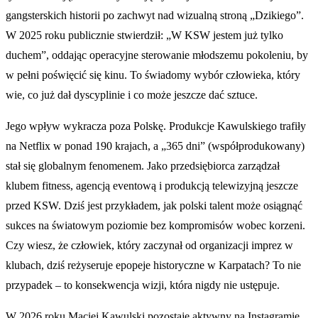
gangsterskich historii po zachwyt nad wizualną stroną „Dzikiego”.
W 2025 roku publicznie stwierdził: „W KSW jestem już tylko
duchem”, oddając operacyjne sterowanie młodszemu pokoleniu, by
w pełni poświęcić się kinu. To świadomy wybór człowieka, który
wie, co już dał dyscyplinie i co może jeszcze dać sztuce.
Jego wpływ wykracza poza Polskę. Produkcje Kawulskiego trafiły
na Netflix w ponad 190 krajach, a „365 dni” (współprodukowany)
stał się globalnym fenomenem. Jako przedsiębiorca zarządzał
klubem fitness, agencją eventową i produkcją telewizyjną jeszcze
przed KSW. Dziś jest przykładem, jak polski talent może osiągnąć
sukces na światowym poziomie bez kompromisów wobec korzeni.
Czy wiesz, że człowiek, który zaczynał od organizacji imprez w
klubach, dziś reżyseruje epopeje historyczne w Karpatach? To nie
przypadek – to konsekwencja wizji, która nigdy nie ustępuje.
W 2026 roku Maciej Kawulski pozostaje aktywny na Instagramie,