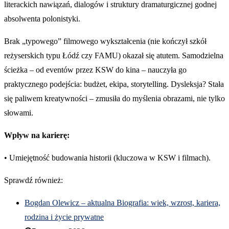
literackich nawiązań, dialogów i struktury dramaturgicznej godnej
absolwenta polonistyki.
Brak „typowego” filmowego wykształcenia (nie kończył szkół
reżyserskich typu Łódź czy FAMU) okazał się atutem. Samodzielna
ścieżka – od eventów przez KSW do kina – nauczyła go
praktycznego podejścia: budżet, ekipa, storytelling. Dysleksja? Stała
się paliwem kreatywności – zmusiła do myślenia obrazami, nie tylko
słowami.
Wpływ na karierę:
• Umiejętność budowania historii (kluczowa w KSW i filmach).
Sprawdź również:
Bogdan Olewicz – aktualna Biografia: wiek, wzrost, kariera,
rodzina i życie prywatne