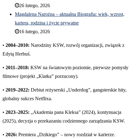
26 lutego, 2026
Magdalena Narożna – aktualna Biografia: wiek, wzrost,
kariera, rodzina i życie prywatne
16 lutego, 2026
•
2004–2010:
Narodziny KSW, rozwój organizacji, związek z
Edytą Herbuś.
•
2011–2018:
KSW na światowym poziomie, pierwsze pomysły
filmowe (projekt „Klatka” porzucony).
•
2019–2022:
Debiut reżyserski „Underdog”, gangsterskie hity,
globalny sukces Netflixa.
•
2023–2025:
„Akademia pana Kleksa” (2024), kontynuacja
(2025), decyzja o przekazaniu codziennego zarządzania KSW.
•
2026:
Premiera „Dzikiego” – nowy rozdział w karierze.