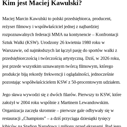
Kim jest Maciej Kawulski?
Maciej Marcin Kawulski to polski przedsiębiorca, producent,
reżyser filmowy i współwłaściciel jednej z najbardziej
rozpoznawalnych federacji MMA na kontynencie – Konfrontacji
Sztuk Walki (KSW). Urodzony 26 kwietnia 1980 roku w
Warszawie, od najmłodszych lat łączył pasję do sportów walki z
przedsiębiorczością i twórczością artystyczną. Dziś, w 2026 roku,
jest przede wszystkim uznawanym twórcą filmowym, którego
produkcje biją rekordy frekwencji i oglądalności, jednocześnie
pozostając współwłaścicielem KSW z 50-procentowym udziałem.
Jego sława wywodzi się z dwóch filarów. Pierwszy to KSW, które
założył w 2004 roku wspólnie z Martinem Lewandowskim.
Organizacja zaczęła skromnie – pierwsze gale odbywały się w
restauracji „Champions” – a dziś przyciąga dziesiątki tysięcy
kibiców na Stadion Narodowy i miliony przed ekranami. Pod jego