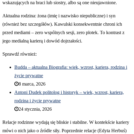
wskazujących na braci lub siostry, albo są one nieujawnione.
Aktualna rodzina: żona (imię i nazwisko niepubliczne) i syn
(również bez szczegółów). Kawulski konsekwentnie chroni ich
przed mediami – zero wspólnych sesji, zero plotek. To kontrast z
jego medialną karierą i dowód dojrzałości.
Sprawdź również:
Budda – aktualna Biografia: wiek, wzrost, kariera, rodzina i
życie prywatne
8 marca, 2026
Antoni Dudek politolog i historyk – wiek, wzrost, kariera,
rodzina i życie prywatne
24 stycznia, 2026
Relacje rodzinne wydają się bliskie i stabilne. W kontekście kariery
mówi o nich jako o źródle siły. Poprzednie relacje (Edyta Herbuś)