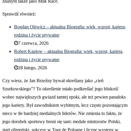
znanym także jako Milk Race.
Sprawdź również:
Bogdan Olewicz – aktualna Biografia: wiek, wzrost, kariera,
rodzina i życie prywatne
7 czerwca, 2026
Robert Kaplow – aktualna Biografia: wiek, wzrost, kariera,
rodzina i życie prywatne
28 lutego, 2026
Czy wiesz, że Jan Brzeźny bywał określany jako „cień
Szurkowskiego”? To określenie miało podkreślać jego bliskość
wobec największych gwiazd tamtej epoki, ale też pewien paradoks
jego kariery. Był zawodnikiem wybitnym, lecz często pozostającym
nieco w tle bardziej medialnych liderów. Nie zmienia to faktu, że
jego dorobek sportowy broni się sam: medale mistrzostw Polski,
start olimpijski, sukcesy w Tour de Pologne i liczne występy w