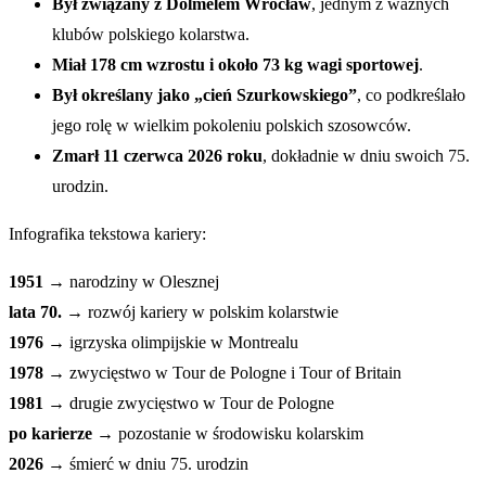
Był związany z Dolmelem Wrocław
, jednym z ważnych
klubów polskiego kolarstwa.
Miał 178 cm wzrostu i około 73 kg wagi sportowej
.
Był określany jako „cień Szurkowskiego”
, co podkreślało
jego rolę w wielkim pokoleniu polskich szosowców.
Zmarł 11 czerwca 2026 roku
, dokładnie w dniu swoich 75.
urodzin.
Infografika tekstowa kariery:
1951
→ narodziny w Olesznej
lata 70.
→ rozwój kariery w polskim kolarstwie
1976
→ igrzyska olimpijskie w Montrealu
1978
→ zwycięstwo w Tour de Pologne i Tour of Britain
1981
→ drugie zwycięstwo w Tour de Pologne
po karierze
→ pozostanie w środowisku kolarskim
2026
→ śmierć w dniu 75. urodzin