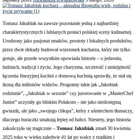
Tomasz Jakubiak na zawsze pozostanie jedną z najbardziej
charakterystycznych i lubianych postaci polskiej sceny kulinarnej.
Urodzony jako pasjonat smaków, prostoty i lokalnych produktów,
przez dwie dekady budował wizerunek kucharza, który nie tylko
gotuje, ale przede wszystkim opowiada historie – o jedzeniu,
ludziach, tradycji i życiu. Jego charyzma, szczerość i umiejętność
łączenia finezyjnej kuchni z domową kuchnią sprawiły, że stał się
ikoną dla milionów widzów. Programy takie jak „Jakubiak
rodzinnie”, „Jakubiak w sezonie” czy jurorowanie w „MasterChef
Junior” uczyniły go bliskim Polakom – nie jako niedostępną
gwiazdę, ale jako „swojego chłopa”, który z uśmiechem tłumaczy,
dlaczego buraczki smakują lepiej od babci. Niestety, jego historia
zakończyła się tragicznie –
Tomasz Jakubiak
zmarł 30 kwietnia
2025 roku w wieku zaledwie 41 lat po walce z rzadkim i