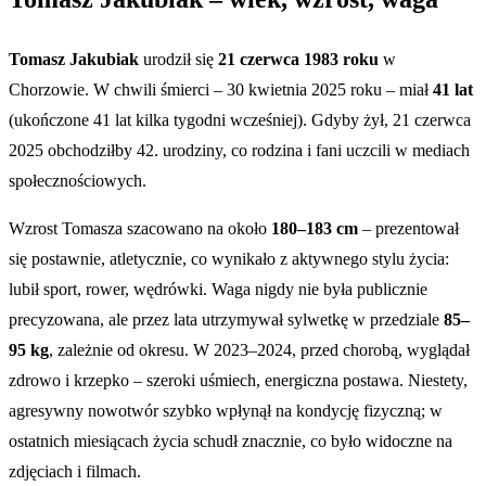
Tomasz Jakubiak
urodził się
21 czerwca 1983 roku
w
Chorzowie. W chwili śmierci – 30 kwietnia 2025 roku – miał
41 lat
(ukończone 41 lat kilka tygodni wcześniej). Gdyby żył, 21 czerwca
2025 obchodziłby 42. urodziny, co rodzina i fani uczcili w mediach
społecznościowych.
Wzrost Tomasza szacowano na około
180–183 cm
– prezentował
się postawnie, atletycznie, co wynikało z aktywnego stylu życia:
lubił sport, rower, wędrówki. Waga nigdy nie była publicznie
precyzowana, ale przez lata utrzymywał sylwetkę w przedziale
85–
95 kg
, zależnie od okresu. W 2023–2024, przed chorobą, wyglądał
zdrowo i krzepko – szeroki uśmiech, energiczna postawa. Niestety,
agresywny nowotwór szybko wpłynął na kondycję fizyczną; w
ostatnich miesiącach życia schudł znacznie, co było widoczne na
zdjęciach i filmach.