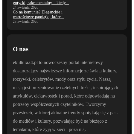
gotycki, sakramentalny – kiedy...
24 kwietnia, 2026
Co na komunię? Eleganckie i
wartościowe pamiątki, które...
23 kwietnia, 2026
O nas
ekultura24.pl to nowoczesny portal internetowy
dostarczający najświeższe informacje ze świata kultury,
rozrywki, celebrytów, mody oraz stylu życia. Naszą
misją jest prezentowanie rzetelnych treści, inspirujących
artykułów, ciekawostek i porad, które odpowiadają na
potrzeby współczesnych czytelników. Tworzymy
przestrzeń, w której aktualne trendy spotykają się z pasją
do mediów i kultury, pozwalając być na bieżąco z
tematami, które żyją w sieci i poza nią.