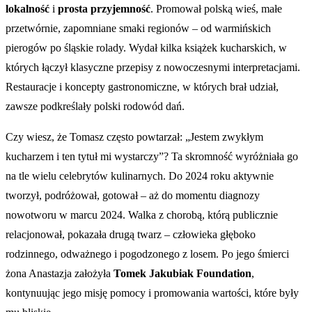
lokalność
i
prosta przyjemność
. Promował polską wieś, małe
przetwórnie, zapomniane smaki regionów – od warmińskich
pierogów po śląskie rolady. Wydał kilka książek kucharskich, w
których łączył klasyczne przepisy z nowoczesnymi interpretacjami.
Restauracje i koncepty gastronomiczne, w których brał udział,
zawsze podkreślały polski rodowód dań.
Czy wiesz, że Tomasz często powtarzał: „Jestem zwykłym
kucharzem i ten tytuł mi wystarczy”? Ta skromność wyróżniała go
na tle wielu celebrytów kulinarnych. Do 2024 roku aktywnie
tworzył, podróżował, gotował – aż do momentu diagnozy
nowotworu w marcu 2024. Walka z chorobą, którą publicznie
relacjonował, pokazała drugą twarz – człowieka głęboko
rodzinnego, odważnego i pogodzonego z losem. Po jego śmierci
żona Anastazja założyła
Tomek Jakubiak Foundation
,
kontynuując jego misję pomocy i promowania wartości, które były