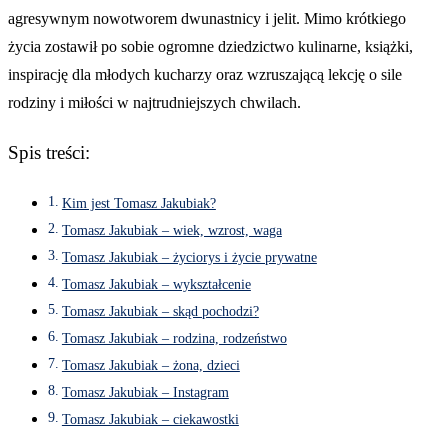
agresywnym nowotworem dwunastnicy i jelit. Mimo krótkiego
życia zostawił po sobie ogromne dziedzictwo kulinarne, książki,
inspirację dla młodych kucharzy oraz wzruszającą lekcję o sile
rodziny i miłości w najtrudniejszych chwilach.
Spis treści:
Kim jest Tomasz Jakubiak?
Tomasz Jakubiak – wiek, wzrost, waga
Tomasz Jakubiak – życiorys i życie prywatne
Tomasz Jakubiak – wykształcenie
Tomasz Jakubiak – skąd pochodzi?
Tomasz Jakubiak – rodzina, rodzeństwo
Tomasz Jakubiak – żona, dzieci
Tomasz Jakubiak – Instagram
Tomasz Jakubiak – ciekawostki