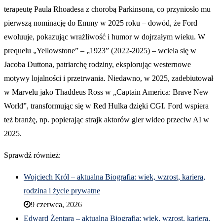
terapeutę Paula Rhoadesa z chorobą Parkinsona, co przyniosło mu
pierwszą nominację do Emmy w 2025 roku – dowód, że Ford
ewoluuje, pokazując wrażliwość i humor w dojrzałym wieku. W
prequelu „Yellowstone” – „1923” (2022-2025) – wciela się w
Jacoba Duttona, patriarchę rodziny, eksplorując westernowe
motywy lojalności i przetrwania. Niedawno, w 2025, zadebiutował
w Marvelu jako Thaddeus Ross w „Captain America: Brave New
World”, transformując się w Red Hulka dzięki CGI. Ford wspiera
też branżę, np. popierając strajk aktorów gier wideo przeciw AI w
2025.
Sprawdź również:
Wojciech Król – aktualna Biografia: wiek, wzrost, kariera,
rodzina i życie prywatne
9 czerwca, 2026
Edward Żentara – aktualna Biografia: wiek, wzrost, kariera,