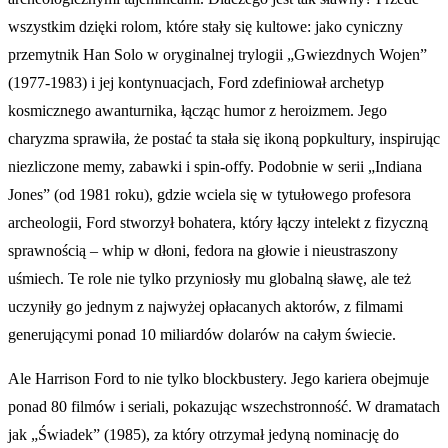
wszystkim dzięki rolom, które stały się kultowe: jako cyniczny
przemytnik Han Solo w oryginalnej trylogii „Gwiezdnych Wojen”
(1977-1983) i jej kontynuacjach, Ford zdefiniował archetyp
kosmicznego awanturnika, łącząc humor z heroizmem. Jego
charyzma sprawiła, że postać ta stała się ikoną popkultury, inspirując
niezliczone memy, zabawki i spin-offy. Podobnie w serii „Indiana
Jones” (od 1981 roku), gdzie wciela się w tytułowego profesora
archeologii, Ford stworzył bohatera, który łączy intelekt z fizyczną
sprawnością – whip w dłoni, fedora na głowie i nieustraszony
uśmiech. Te role nie tylko przyniosły mu globalną sławę, ale też
uczyniły go jednym z najwyżej opłacanych aktorów, z filmami
generującymi ponad 10 miliardów dolarów na całym świecie.
Ale Harrison Ford to nie tylko blockbustery. Jego kariera obejmuje
ponad 80 filmów i seriali, pokazując wszechstronność. W dramatach
jak „Świadek” (1985), za który otrzymał jedyną nominację do