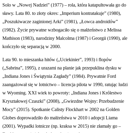
Solo w „Nowej Nadziei” (1977) – rola, która katapultowała go do
sławy. Lata 80. to złoty okres: „Imperium kontratakuje” (1980),
„Poszukiwacze zaginionej Arki” (1981), „Łowca androidów”
(1982). Życie prywatne wzbogaciło się o małżeństwo z Melissa
Mathison (1983), narodziny Malcolma (1987) i Georgii (1990), ale
kończyło się separacją w 2000.
Lata 90. to mieszanka hitów („Uciekinier”, 1993) i flopów
(„Sabrina”, 1995), z urazami na planie jak przepuklina dysku w
„Indiana Jones i Świątynia Zagłady” (1984). Prywatnie Ford
zaangażował się w lotnictwo – licencja pilota w 1990, ratując ludzi
w Wyoming. XXI wiek to powroty: „Indiana Jones i Królestwo
Kryształowej Czaszki” (2008), „Gwiezdne Wojny: Przebudzenie
Mocy” (2015). Spotkanie Calisty Flockhart w 2002 na Golden
Globes doprowadziło do małżeństwa w 2010 i adopcji Liama
(2001). Wypadki lotnicze (np. kraksa w 2015) nie złamały go –