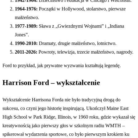
1942-1964:
Dzieciństwo i edukacja w Chicago i Wisconsin.
1964-1976:
Początki w Hollywood, stolarstwo, pierwsze
małżeństwo.
1977-1989:
Sława z „Gwiezdnymi Wojnami” i „Indiana
Jones”.
1990-2010:
Dramaty, drugie małżeństwo, lotnictwo.
2011-2026:
Powroty, telewizja, trzecie małżeństwo, nagrody.
Ford to przykład, jak prywatne wyzwania kształtują legendę.
Harrison Ford – wykształcenie
Wykształcenie Harrisona Forda nie było tradycyjną drogą do
sukcesu, co czyni jego historię inspirującą. Ukończył Maine East
High School w Park Ridge, Illinois, w 1960 roku, gdzie wykazał się
kreatywnością jako pierwszy głos w szkolnym radiu WMTH –
spikerował wydarzenia sportowe, co było pierwszym krokiem ku