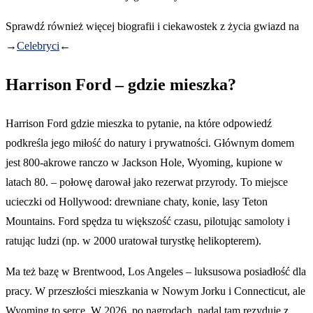
Sprawdź również więcej biografii i ciekawostek z życia gwiazd na
→
Celebryci
←
Harrison Ford – gdzie mieszka?
Harrison Ford gdzie mieszka to pytanie, na które odpowiedź
podkreśla jego miłość do natury i prywatności. Głównym domem
jest 800-akrowe ranczo w Jackson Hole, Wyoming, kupione w
latach 80. – połowę darował jako rezerwat przyrody. To miejsce
ucieczki od Hollywood: drewniane chaty, konie, lasy Teton
Mountains. Ford spędza tu większość czasu, pilotując samoloty i
ratując ludzi (np. w 2000 uratował turystkę helikopterem).
Ma też bazę w Brentwood, Los Angeles – luksusowa posiadłość dla
pracy. W przeszłości mieszkania w Nowym Jorku i Connecticut, ale
Wyoming to serce. W 2026, po nagrodach, nadal tam rezyduje z