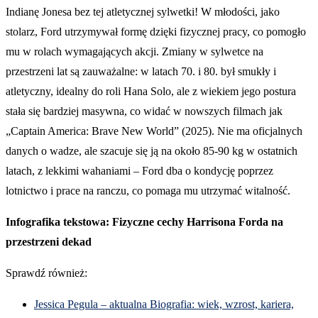
Indianę Jonesa bez tej atletycznej sylwetki! W młodości, jako
stolarz, Ford utrzymywał formę dzięki fizycznej pracy, co pomogło
mu w rolach wymagających akcji. Zmiany w sylwetce na
przestrzeni lat są zauważalne: w latach 70. i 80. był smukły i
atletyczny, idealny do roli Hana Solo, ale z wiekiem jego postura
stała się bardziej masywna, co widać w nowszych filmach jak
„Captain America: Brave New World” (2025). Nie ma oficjalnych
danych o wadze, ale szacuje się ją na około 85-90 kg w ostatnich
latach, z lekkimi wahaniami – Ford dba o kondycję poprzez
lotnictwo i prace na ranczu, co pomaga mu utrzymać witalność.
Infografika tekstowa: Fizyczne cechy Harrisona Forda na
przestrzeni dekad
Sprawdź również:
Jessica Pegula – aktualna Biografia: wiek, wzrost, kariera,