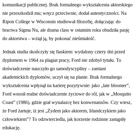
komunikacji publicznej. Brak formalnego wykształcenia aktorskiego
nie przeszkodził mu; wręcz przeciwnie, dodał autentyczności. Na
Ripon College w Wisconsin studiował filozofię, dołączając do
bractwa Sigma Nu, ale drama class w ostatnim roku obudziła pasję
do aktorstwa – wziął ją, by pokonać nieśmiałość.
Jednak studia skończyły się fiaskiem: wydalony cztery dni przed
dyplomem w 1964 za plagiat pracy, Ford nie zdobył tytułu. To
doświadczenie nauczyło go samodyscypliny – zamiast
akademickich dyplomów, uczył się na planie. Brak formalnego
wykształcenia wpłynął na karierę pozytywnie: jako „late bloomer”,
Ford wnosił realne doświadczenie życiowe do ról, jak w „Mosquito
Coast” (1986), gdzie grał wynalazcę bez konwenansów. Czy wiesz,
że Ford żartuje, iż jest „Żydem jako aktorem, Irlandczykiem jako
człowiekiem”? To odzwierciedla, jak korzenie rodzinne zastąpiły
edukację.