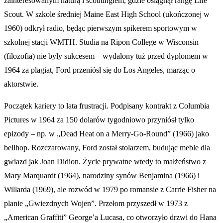
zainteresowanym naturą i scoutingiem, gdzie osiągnął rangę Life
Scout. W szkole średniej Maine East High School (ukończonej w
1960) odkrył radio, będąc pierwszym spikerem sportowym w
szkolnej stacji WMTH. Studia na Ripon College w Wisconsin
(filozofia) nie były sukcesem – wydalony tuż przed dyplomem w
1964 za plagiat, Ford przeniósł się do Los Angeles, marząc o
aktorstwie.
Początek kariery to lata frustracji. Podpisany kontrakt z Columbia
Pictures w 1964 za 150 dolarów tygodniowo przyniósł tylko
epizody – np. w „Dead Heat on a Merry-Go-Round” (1966) jako
bellhop. Rozczarowany, Ford został stolarzem, budując meble dla
gwiazd jak Joan Didion. Życie prywatne wtedy to małżeństwo z
Mary Marquardt (1964), narodziny synów Benjamina (1966) i
Willarda (1969), ale rozwód w 1979 po romansie z Carrie Fisher na
planie „Gwiezdnych Wojen”. Przełom przyszedł w 1973 z
„American Graffiti” George’a Lucasa, co otworzyło drzwi do Hana