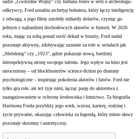
sadze „Gwiezdne Wojny” czy Indiana Jones w serii o archeologu-
odkrywcy, Ford uosabia archetyp bohatera, który łączy inteligencję
z odwagą, a jego filmy zarobiły miliardy dolarów, czyniąc go
jednym z najbardziej dochodowych aktorów w historii. W 2026
roku, mając za sobą ponad sześć dekad w branży, Ford nadal
pozostaje aktywny, zdobywając uznanie za role w serialach jak
„Shrinking” czy „1923”, gdzie pokazuje nową, bardziej
introspektywną stronę swojego talentu. Jego wpływ na kino jest
nieoceniony – od blockbusterów science-fiction po dramaty
psychologiczne – inspirując pokolenia aktorów i fanów. Ford nie
tylko gra role, ale też żyje nimi, łącząc pasję do aktorstwa z
zaangażowaniem w ochronę środowiska i lotnictwo. Ta biografia
Harrisona Forda przybliży jego wiek, wzrost, karierę, rodzinę i
życie prywatne, ukazując człowieka za legendą, który mimo sławy
pozostaje skromny i autentyczny.