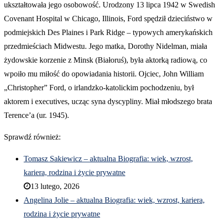
ukształtowała jego osobowość. Urodzony 13 lipca 1942 w Swedish
Covenant Hospital w Chicago, Illinois, Ford spędził dzieciństwo w
podmiejskich Des Plaines i Park Ridge – typowych amerykańskich
przedmieściach Midwestu. Jego matka, Dorothy Nidelman, miała
żydowskie korzenie z Minsk (Białoruś), była aktorką radiową, co
wpoiło mu miłość do opowiadania historii. Ojciec, John William
„Christopher” Ford, o irlandzko-katolickim pochodzeniu, był
aktorem i executives, ucząc syna dyscypliny. Miał młodszego brata
Terence’a (ur. 1945).
Sprawdź również:
Tomasz Sakiewicz – aktualna Biografia: wiek, wzrost,
kariera, rodzina i życie prywatne
13 lutego, 2026
Angelina Jolie – aktualna Biografia: wiek, wzrost, kariera,
rodzina i życie prywatne