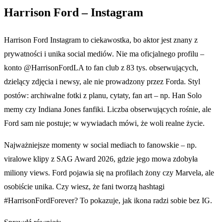
Harrison Ford – Instagram
Harrison Ford Instagram to ciekawostka, bo aktor jest znany z
prywatności i unika social mediów. Nie ma oficjalnego profilu –
konto @HarrisonFordLA to fan club z 83 tys. obserwujących,
dzielący zdjęcia i newsy, ale nie prowadzony przez Forda. Styl
postów: archiwalne fotki z planu, cytaty, fan art – np. Han Solo
memy czy Indiana Jones fanfiki. Liczba obserwujących rośnie, ale
Ford sam nie postuje; w wywiadach mówi, że woli realne życie.
Najważniejsze momenty w social mediach to fanowskie – np.
viralowe klipy z SAG Award 2026, gdzie jego mowa zdobyła
miliony views. Ford pojawia się na profilach żony czy Marvela, ale
osobiście unika. Czy wiesz, że fani tworzą hashtagi
#HarrisonFordForever? To pokazuje, jak ikona radzi sobie bez IG.