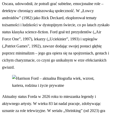
Oscara, udowodnił, że potrafi grać subtelne, emocjonalne role –
detektyw chroniący amiszowską społeczność. W „Łowcy
androidów” (1982) jako Rick Deckard, eksplorował tematy
tożsamości i ludzkości w dystopijnym świecie, co po latach zyskało
status klasyka science-fiction. Ford grał też prezydentów („Air
Force One”, 1997), lekarzy („Uciekinier”, 1993) i szpiegów
(„Patriot Games”, 1992), zawsze dodając swojej postaci głębię
poprzez minimalizm – jego gra opiera się na spojrzeniach, gestach i
cichym charyzmacie, co czyni go unikalnym w erze efekciarskich
gwiazd.
Aktualny status Forda w 2026 roku to mieszanka legendy i
aktywnego artysty. W wieku 83 lat nadal pracuje, zdobywając
uznanie za role telewizyjne. W serialu „Shrinking” (od 2023) gra