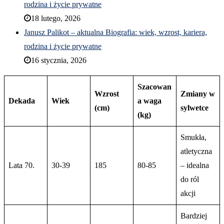
rodzina i życie prywatne
18 lutego, 2026
Janusz Palikot – aktualna Biografia: wiek, wzrost, kariera,
rodzina i życie prywatne
16 stycznia, 2026
Szacowan
Wzrost
Zmiany w
Dekada
Wiek
a waga
(cm)
sylwetce
(kg)
Smukła,
atletyczna
Lata 70.
30-39
185
80-85
– idealna
do ról
akcji
Bardziej