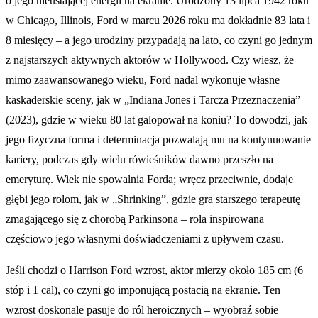
o jego nieustającej energii na ekranie. Urodzony 13 lipca 1942 roku
w Chicago, Illinois, Ford w marcu 2026 roku ma dokładnie 83 lata i
8 miesięcy – a jego urodziny przypadają na lato, co czyni go jednym
z najstarszych aktywnych aktorów w Hollywood. Czy wiesz, że
mimo zaawansowanego wieku, Ford nadal wykonuje własne
kaskaderskie sceny, jak w „Indiana Jones i Tarcza Przeznaczenia”
(2023), gdzie w wieku 80 lat galopował na koniu? To dowodzi, jak
jego fizyczna forma i determinacja pozwalają mu na kontynuowanie
kariery, podczas gdy wielu rówieśników dawno przeszło na
emeryturę. Wiek nie spowalnia Forda; wręcz przeciwnie, dodaje
głębi jego rolom, jak w „Shrinking”, gdzie gra starszego terapeutę
zmagającego się z chorobą Parkinsona – rola inspirowana
częściowo jego własnymi doświadczeniami z upływem czasu.
Jeśli chodzi o Harrison Ford wzrost, aktor mierzy około 185 cm (6
stóp i 1 cal), co czyni go imponującą postacią na ekranie. Ten
wzrost doskonale pasuje do ról heroicznych – wyobraź sobie