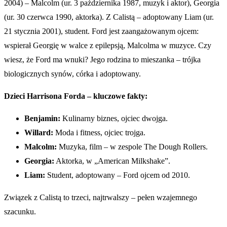
2004) – Malcolm (ur. 3 października 1987, muzyk i aktor), Georgia
(ur. 30 czerwca 1990, aktorka). Z Calistą – adoptowany Liam (ur.
21 stycznia 2001), student. Ford jest zaangażowanym ojcem:
wspierał Georgię w walce z epilepsją, Malcolma w muzyce. Czy
wiesz, że Ford ma wnuki? Jego rodzina to mieszanka – trójka
biologicznych synów, córka i adoptowany.
Dzieci Harrisona Forda – kluczowe fakty:
Benjamin:
Kulinarny biznes, ojciec dwojga.
Willard:
Moda i fitness, ojciec trojga.
Malcolm:
Muzyka, film – w zespole The Dough Rollers.
Georgia:
Aktorka, w „American Milkshake”.
Liam:
Student, adoptowany – Ford ojcem od 2010.
Związek z Calistą to trzeci, najtrwalszy – pełen wzajemnego
szacunku.