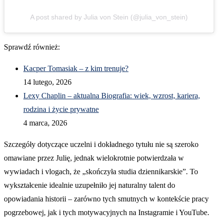
A post shared by Julia von Stein (@julia_von_stein)
Sprawdź również:
Kacper Tomasiak – z kim trenuje?
14 lutego, 2026
Lexy Chaplin – aktualna Biografia: wiek, wzrost, kariera,
rodzina i życie prywatne
4 marca, 2026
Szczegóły dotyczące uczelni i dokładnego tytułu nie są szeroko
omawiane przez Julię, jednak wielokrotnie potwierdzała w
wywiadach i vlogach, że „skończyła studia dziennikarskie”. To
wykształcenie idealnie uzupełniło jej naturalny talent do
opowiadania historii – zarówno tych smutnych w kontekście pracy
pogrzebowej, jak i tych motywacyjnych na Instagramie i YouTube.