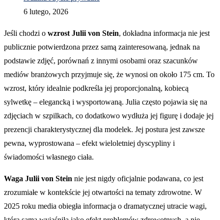
6 lutego, 2026
Jeśli chodzi o
wzrost Julii von Stein
, dokładna informacja nie jest
publicznie potwierdzona przez samą zainteresowaną, jednak na
podstawie zdjęć, porównań z innymi osobami oraz szacunków
mediów branżowych przyjmuje się, że wynosi on około 175 cm. To
wzrost, który idealnie podkreśla jej proporcjonalną, kobiecą
sylwetkę – elegancką i wysportowaną. Julia często pojawia się na
zdjęciach w szpilkach, co dodatkowo wydłuża jej figurę i dodaje jej
prezencji charakterystycznej dla modelek. Jej postura jest zawsze
pewna, wyprostowana – efekt wieloletniej dyscypliny i
świadomości własnego ciała.
Waga Julii von Stein
nie jest nigdy oficjalnie podawana, co jest
zrozumiałe w kontekście jej otwartości na tematy zdrowotne. W
2025 roku media obiegła informacja o dramatycznej utracie wagi,
którą sama wyjaśniła jako efekt problemów zdrowotnych, a nie