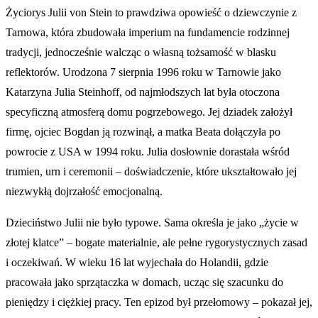
Życiorys Julii von Stein to prawdziwa opowieść o dziewczynie z
Tarnowa, która zbudowała imperium na fundamencie rodzinnej
tradycji, jednocześnie walcząc o własną tożsamość w blasku
reflektorów. Urodzona 7 sierpnia 1996 roku w Tarnowie jako
Katarzyna Julia Steinhoff, od najmłodszych lat była otoczona
specyficzną atmosferą domu pogrzebowego. Jej dziadek założył
firmę, ojciec Bogdan ją rozwinął, a matka Beata dołączyła po
powrocie z USA w 1994 roku. Julia dosłownie dorastała wśród
trumien, urn i ceremonii – doświadczenie, które ukształtowało jej
niezwykłą dojrzałość emocjonalną.
Dzieciństwo Julii nie było typowe. Sama określa je jako „życie w
złotej klatce” – bogate materialnie, ale pełne rygorystycznych zasad
i oczekiwań. W wieku 16 lat wyjechała do Holandii, gdzie
pracowała jako sprzątaczka w domach, ucząc się szacunku do
pieniędzy i ciężkiej pracy. Ten epizod był przełomowy – pokazał jej,