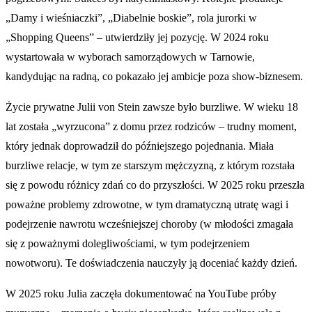
„Damy i wieśniaczki”, „Diabelnie boskie”, rola jurorki w
„Shopping Queens” – utwierdziły jej pozycję. W 2024 roku
wystartowała w wyborach samorządowych w Tarnowie,
kandydując na radną, co pokazało jej ambicje poza show-biznesem.
Życie prywatne Julii von Stein zawsze było burzliwe. W wieku 18
lat została „wyrzucona” z domu przez rodziców – trudny moment,
który jednak doprowadził do późniejszego pojednania. Miała
burzliwe relacje, w tym ze starszym mężczyzną, z którym rozstała
się z powodu różnicy zdań co do przyszłości. W 2025 roku przeszła
poważne problemy zdrowotne, w tym dramatyczną utratę wagi i
podejrzenie nawrotu wcześniejszej choroby (w młodości zmagała
się z poważnymi dolegliwościami, w tym podejrzeniem
nowotworu). Te doświadczenia nauczyły ją doceniać każdy dzień.
W 2025 roku Julia zaczęła dokumentować na YouTube próby