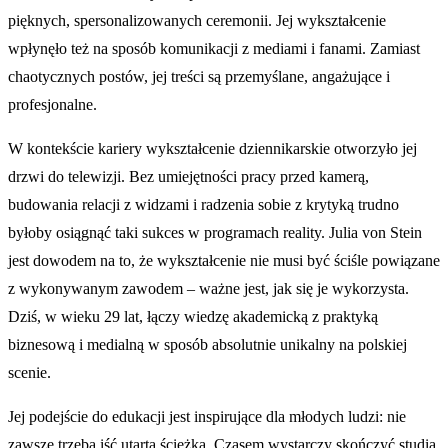
pięknych, spersonalizowanych ceremonii. Jej wykształcenie
wpłynęło też na sposób komunikacji z mediami i fanami. Zamiast
chaotycznych postów, jej treści są przemyślane, angażujące i
profesjonalne.
W kontekście kariery wykształcenie dziennikarskie otworzyło jej
drzwi do telewizji. Bez umiejętności pracy przed kamerą,
budowania relacji z widzami i radzenia sobie z krytyką trudno
byłoby osiągnąć taki sukces w programach reality. Julia von Stein
jest dowodem na to, że wykształcenie nie musi być ściśle powiązane
z wykonywanym zawodem – ważne jest, jak się je wykorzysta.
Dziś, w wieku 29 lat, łączy wiedzę akademicką z praktyką
biznesową i medialną w sposób absolutnie unikalny na polskiej
scenie.
Jej podejście do edukacji jest inspirujące dla młodych ludzi: nie
zawsze trzeba iść utartą ścieżką. Czasem wystarczy skończyć studia,