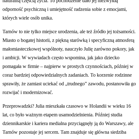
naturalną częścią życia. To pochodzenie dało jej niezwykłą
odporność psychiczną i umiejętność radzenia sobie z emocjami,
których wiele osób unika.
Tarnów to nie tylko miejsce urodzenia, ale też źródło jej tożsamości.
Miasto o bogatej historii, z piękną starówką i specyficzną atmosferą
małomiasteczkowej wspólnoty, nauczyło Julię zarówno pokory, jak
i ambicji. W wywiadach często wspomina, jak jako dziecko
pomagała w firmie – najpierw w prostych czynnościach, później w
coraz bardziej odpowiedzialnych zadaniach. To korzenie rodzinne
sprawiły, że zamiast uciekać od „trudnego” zawodu, postanowiła go
rozwijać i modernizować.
Przeprowadzki? Julia mieszkała czasowo w Holandii w wieku 16
lat, co było ważnym etapem usamodzielnienia. Później studia
dziennikarskie i kariera medialna przyciągnęły ją do Warszawy, ale
Tarnów pozostaje jej sercem. Tam znajduje się główna siedziba