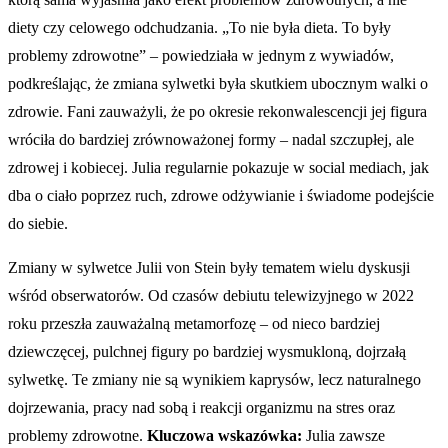
diety czy celowego odchudzania. „To nie była dieta. To były
problemy zdrowotne” – powiedziała w jednym z wywiadów,
podkreślając, że zmiana sylwetki była skutkiem ubocznym walki o
zdrowie. Fani zauważyli, że po okresie rekonwalescencji jej figura
wróciła do bardziej zrównoważonej formy – nadal szczupłej, ale
zdrowej i kobiecej. Julia regularnie pokazuje w social mediach, jak
dba o ciało poprzez ruch, zdrowe odżywianie i świadome podejście
do siebie.
Zmiany w sylwetce Julii von Stein były tematem wielu dyskusji
wśród obserwatorów. Od czasów debiutu telewizyjnego w 2022
roku przeszła zauważalną metamorfozę – od nieco bardziej
dziewczęcej, pulchnej figury po bardziej wysmukloną, dojrzałą
sylwetkę. Te zmiany nie są wynikiem kaprysów, lecz naturalnego
dojrzewania, pracy nad sobą i reakcji organizmu na stres oraz
problemy zdrowotne.
Kluczowa wskazówka:
Julia zawsze