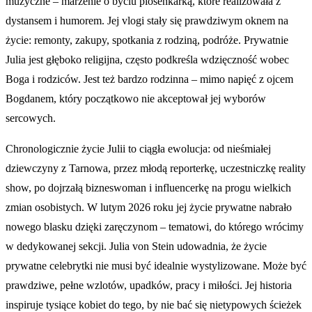
muzyczne – marzenie o byciu piosenkarką, które realizowała z
dystansem i humorem. Jej vlogi stały się prawdziwym oknem na
życie: remonty, zakupy, spotkania z rodziną, podróże. Prywatnie
Julia jest głęboko religijna, często podkreśla wdzięczność wobec
Boga i rodziców. Jest też bardzo rodzinna – mimo napięć z ojcem
Bogdanem, który początkowo nie akceptował jej wyborów
sercowych.
Chronologicznie życie Julii to ciągła ewolucja: od nieśmiałej
dziewczyny z Tarnowa, przez młodą reporterkę, uczestniczkę reality
show, po dojrzałą bizneswoman i influencerkę na progu wielkich
zmian osobistych. W lutym 2026 roku jej życie prywatne nabrało
nowego blasku dzięki zaręczynom – tematowi, do którego wrócimy
w dedykowanej sekcji. Julia von Stein udowadnia, że życie
prywatne celebrytki nie musi być idealnie wystylizowane. Może być
prawdziwe, pełne wzlotów, upadków, pracy i miłości. Jej historia
inspiruje tysiące kobiet do tego, by nie bać się nietypowych ścieżek