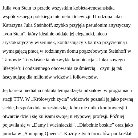
Julia von Stein to przede wszystkim kobieta-renesansistka
współczesnego polskiego internetu i telewizji. Urodzona jako
Katarzyna Julia Steinhoff, szybko przyjęła pseudonim artystyczny
„von Stein”, który idealnie oddaje jej elegancki, nieco
arystokratyczny wizerunek, kontrastujący z bardzo przyziemną i
wymagającą pracą w rodzinnym domu pogrzebowym Steinhoff w
Tarnowie. To właśnie ta niezwykła kombinacja – luksusowego
lifestyle’u i codziennego obcowania ze śmiercią – czyni ją tak
fascynującą dla milionów widzów i followersów.
Jej kariera medialna nabrała tempa dzięki udziałowi w programach
stacji TTV. W „Królowych życia” widzowie poznali ją jako pewną
siebie, bezpośrednią uczestniczkę, która nie unika kontrowersji i
otwarcie dzieli się kulisami swojej nietypowej profesji. Później
pojawiła się w „Damy i wieśniaczki”, „Diabelnie boskie” oraz jako
jurorka w „Shopping Queens”. Każdy z tych formatów podkreślał