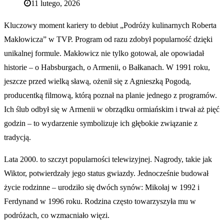
11 lutego, 2026
Kluczowy moment kariery to debiut „Podróży kulinarnych Roberta
Makłowicza” w TVP. Program od razu zdobył popularność dzięki
unikalnej formule. Makłowicz nie tylko gotował, ale opowiadał
historie – o Habsburgach, o Armenii, o Bałkanach. W 1991 roku,
jeszcze przed wielką sławą, ożenił się z Agnieszką Pogodą,
producentką filmową, którą poznał na planie jednego z programów.
Ich ślub odbył się w Armenii w obrządku ormiańskim i trwał aż pięć
godzin – to wydarzenie symbolizuje ich głębokie związanie z
tradycją.
Lata 2000. to szczyt popularności telewizyjnej. Nagrody, takie jak
Wiktor, potwierdzały jego status gwiazdy. Jednocześnie budował
życie rodzinne – urodziło się dwóch synów: Mikołaj w 1992 i
Ferdynand w 1996 roku. Rodzina często towarzyszyła mu w
podróżach, co wzmacniało więzi.