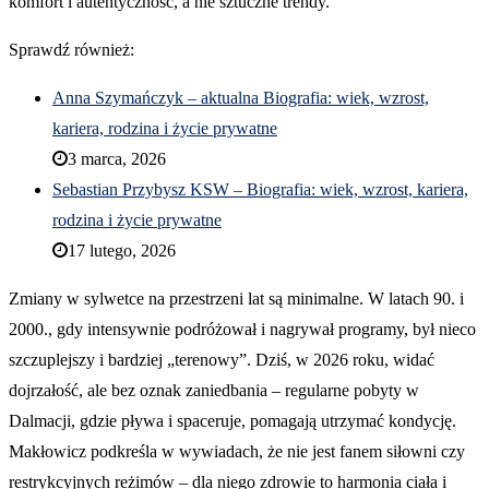
komfort i autentyczność, a nie sztuczne trendy.
Sprawdź również:
Anna Szymańczyk – aktualna Biografia: wiek, wzrost,
kariera, rodzina i życie prywatne
3 marca, 2026
Sebastian Przybysz KSW – Biografia: wiek, wzrost, kariera,
rodzina i życie prywatne
17 lutego, 2026
Zmiany w sylwetce na przestrzeni lat są minimalne. W latach 90. i
2000., gdy intensywnie podróżował i nagrywał programy, był nieco
szczuplejszy i bardziej „terenowy”. Dziś, w 2026 roku, widać
dojrzałość, ale bez oznak zaniedbania – regularne pobyty w
Dalmacji, gdzie pływa i spaceruje, pomagają utrzymać kondycję.
Makłowicz podkreśla w wywiadach, że nie jest fanem siłowni czy
restrykcyjnych reżimów – dla niego zdrowie to harmonia ciała i