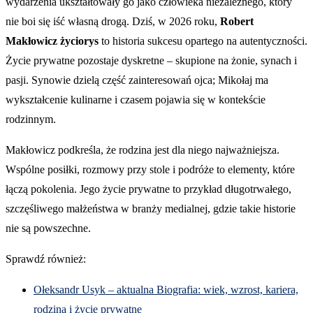
wydarzenia ukształtowały go jako człowieka niezależnego, który
nie boi się iść własną drogą. Dziś, w 2026 roku,
Robert
Makłowicz życiorys
to historia sukcesu opartego na autentyczności.
Życie prywatne pozostaje dyskretne – skupione na żonie, synach i
pasji. Synowie dzielą część zainteresowań ojca; Mikołaj ma
wykształcenie kulinarne i czasem pojawia się w kontekście
rodzinnym.
Makłowicz podkreśla, że rodzina jest dla niego najważniejsza.
Wspólne posiłki, rozmowy przy stole i podróże to elementy, które
łączą pokolenia. Jego życie prywatne to przykład długotrwałego,
szczęśliwego małżeństwa w branży medialnej, gdzie takie historie
nie są powszechne.
Sprawdź również:
Ołeksandr Usyk – aktualna Biografia: wiek, wzrost, kariera,
rodzina i życie prywatne