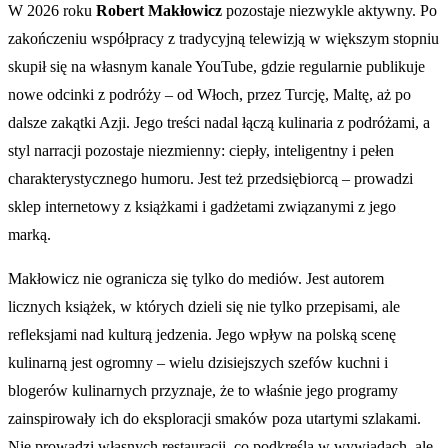
W 2026 roku
Robert Makłowicz
pozostaje niezwykle aktywny. Po
zakończeniu współpracy z tradycyjną telewizją w większym stopniu
skupił się na własnym kanale YouTube, gdzie regularnie publikuje
nowe odcinki z podróży – od Włoch, przez Turcję, Maltę, aż po
dalsze zakątki Azji. Jego treści nadal łączą kulinaria z podróżami, a
styl narracji pozostaje niezmienny: ciepły, inteligentny i pełen
charakterystycznego humoru. Jest też przedsiębiorcą – prowadzi
sklep internetowy z książkami i gadżetami związanymi z jego
marką.
Makłowicz nie ogranicza się tylko do mediów. Jest autorem
licznych książek, w których dzieli się nie tylko przepisami, ale
refleksjami nad kulturą jedzenia. Jego wpływ na polską scenę
kulinarną jest ogromny – wielu dzisiejszych szefów kuchni i
blogerów kulinarnych przyznaje, że to właśnie jego programy
zainspirowały ich do eksploracji smaków poza utartymi szlakami.
Nie prowadzi własnych restauracji, co podkreśla w wywiadach, ale