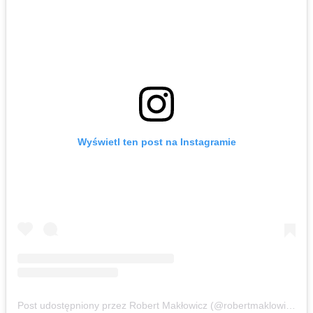
Wyświetl ten post na Instagramie
Post udostępniony przez Robert Makłowicz (@robertmaklowicz_official)