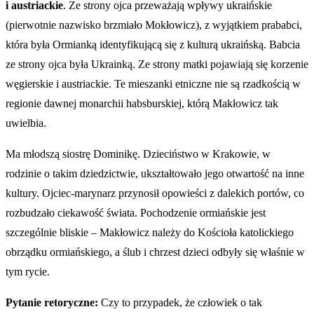
i austriackie
. Ze strony ojca przeważają wpływy ukraińskie
(pierwotnie nazwisko brzmiało Mokłowicz), z wyjątkiem prababci,
która była Ormianką identyfikującą się z kulturą ukraińską. Babcia
ze strony ojca była Ukrainką. Ze strony matki pojawiają się korzenie
węgierskie i austriackie. Te mieszanki etniczne nie są rzadkością w
regionie dawnej monarchii habsburskiej, którą Makłowicz tak
uwielbia.
Ma młodszą siostrę Dominikę. Dzieciństwo w Krakowie, w
rodzinie o takim dziedzictwie, ukształtowało jego otwartość na inne
kultury. Ojciec-marynarz przynosił opowieści z dalekich portów, co
rozbudzało ciekawość świata. Pochodzenie ormiańskie jest
szczególnie bliskie – Makłowicz należy do Kościoła katolickiego
obrządku ormiańskiego, a ślub i chrzest dzieci odbyły się właśnie w
tym rycie.
Pytanie retoryczne:
Czy to przypadek, że człowiek o tak