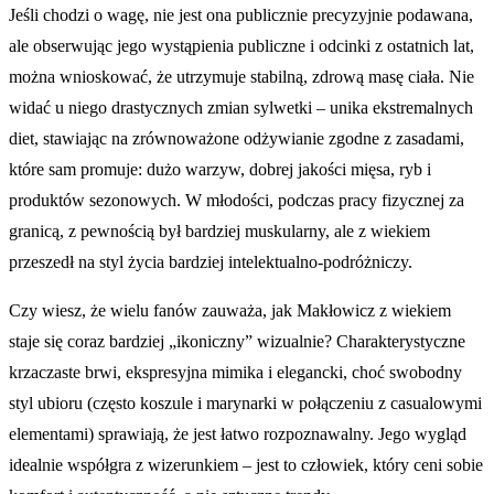
Jeśli chodzi o wagę, nie jest ona publicznie precyzyjnie podawana,
ale obserwując jego wystąpienia publiczne i odcinki z ostatnich lat,
można wnioskować, że utrzymuje stabilną, zdrową masę ciała. Nie
widać u niego drastycznych zmian sylwetki – unika ekstremalnych
diet, stawiając na zrównoważone odżywianie zgodne z zasadami,
które sam promuje: dużo warzyw, dobrej jakości mięsa, ryb i
produktów sezonowych. W młodości, podczas pracy fizycznej za
granicą, z pewnością był bardziej muskularny, ale z wiekiem
przeszedł na styl życia bardziej intelektualno-podróżniczy.
Czy wiesz, że wielu fanów zauważa, jak Makłowicz z wiekiem
staje się coraz bardziej „ikoniczny” wizualnie? Charakterystyczne
krzaczaste brwi, ekspresyjna mimika i elegancki, choć swobodny
styl ubioru (często koszule i marynarki w połączeniu z casualowymi
elementami) sprawiają, że jest łatwo rozpoznawalny. Jego wygląd
idealnie współgra z wizerunkiem – jest to człowiek, który ceni sobie