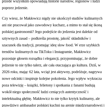
przede wszystkim opowiadają historie narodów, regionów i ludzi
poprzez jedzenie.
Czy wiesz, że Makłowicz nigdy nie ukończył studiów kulinarnych
ani nie pracował jako zawodowy kucharz, a mimo to stał się ikoną
polskiej gastronomii? Jego podejście do jedzenia jest dalekie od
sztywnych zasad – podkreśla prostotę, jakość składników i
szacunek dla tradycji, promując ideę slow food. W erze szybkich
trendów kulinarnych na TikToku i Instagramie, Makłowicz
pozostaje głosem rozsądku i elegancji, przypominając, że dobre
jedzenie to nie tylko talerz, ale cała otaczająca go kultura. Dziś, w
2026 roku, mając 62 lata, wciąż jest aktywny, podróżuje, nagrywa
nowe odcinki i inspiruje kolejne pokolenia. Jego wpływ wykracza
poza telewizję – książki, felietony i spotkania z fanami budują
wokół niego społeczność ludzi ceniących autentyczność i
intelektualną głębię. Makłowicz to nie tylko krytyk kulinarny, ale
prawdziwy ambasador polskiej kuchni na arenie międzynarodowej i