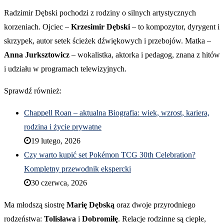
Radzimir Dębski pochodzi z rodziny o silnych artystycznych
korzeniach. Ojciec –
Krzesimir Dębski
– to kompozytor, dyrygent i
skrzypek, autor setek ścieżek dźwiękowych i przebojów. Matka –
Anna Jurksztowicz
– wokalistka, aktorka i pedagog, znana z hitów
i udziału w programach telewizyjnych.
Sprawdź również:
Chappell Roan – aktualna Biografia: wiek, wzrost, kariera,
rodzina i życie prywatne
19 lutego, 2026
Czy warto kupić set Pokémon TCG 30th Celebration?
Kompletny przewodnik ekspercki
30 czerwca, 2026
Ma młodszą siostrę
Marię Dębską
oraz dwoje przyrodniego
rodzeństwa:
Tolisława
i
Dobromiłę
. Relacje rodzinne są ciepłe,