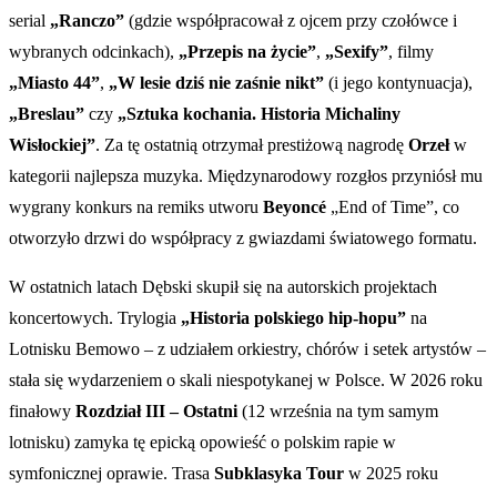
serial
„Ranczo”
(gdzie współpracował z ojcem przy czołówce i
wybranych odcinkach),
„Przepis na życie”
,
„Sexify”
, filmy
„Miasto 44”
,
„W lesie dziś nie zaśnie nikt”
(i jego kontynuacja),
„Breslau”
czy
„Sztuka kochania. Historia Michaliny
Wisłockiej”
. Za tę ostatnią otrzymał prestiżową nagrodę
Orzeł
w
kategorii najlepsza muzyka. Międzynarodowy rozgłos przyniósł mu
wygrany konkurs na remiks utworu
Beyoncé
„End of Time”, co
otworzyło drzwi do współpracy z gwiazdami światowego formatu.
W ostatnich latach Dębski skupił się na autorskich projektach
koncertowych. Trylogia
„Historia polskiego hip-hopu”
na
Lotnisku Bemowo – z udziałem orkiestry, chórów i setek artystów –
stała się wydarzeniem o skali niespotykanej w Polsce. W 2026 roku
finałowy
Rozdział III – Ostatni
(12 września na tym samym
lotnisku) zamyka tę epicką opowieść o polskim rapie w
symfonicznej oprawie. Trasa
Subklasyka Tour
w 2025 roku