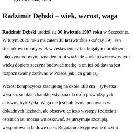
Radzimir Dębski – wiek, wzrost, waga
Radzimir Dębski
urodził się
30 kwietnia 1987 roku
w Szczecinie.
W lutym 2026 roku ma zatem
38 lat
(wkrótce skończy 39). Ten
stosunkowo młody wiek w zestawieniu z tak bogatym dorobkiem i
międzynarodowym uznaniem robi wrażenie – wielu twórców w tym
wieku dopiero zaczyna budować markę, a on już od dawna jest
rozpoznawalny zarówno w Polsce, jak i za granicą.
Wzrost kompozytora szacuje się na około
188 cm
– sylwetka
wysoka, smukła, charakterystyczna dla osób prowadzących
aktywny tryb życia. Waga nie jest publicznie podawana w
dokładnych liczbach, ale obserwując jego występy i zdjęcia z
ostatnich lat, można wnioskować, że utrzymuje szczupłą,
wysportowaną budowę ciała. Regularne dyrygowanie dużymi