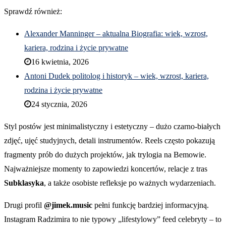
Sprawdź również:
Alexander Manninger – aktualna Biografia: wiek, wzrost,
kariera, rodzina i życie prywatne
16 kwietnia, 2026
Antoni Dudek politolog i historyk – wiek, wzrost, kariera,
rodzina i życie prywatne
24 stycznia, 2026
Styl postów jest minimalistyczny i estetyczny – dużo czarno-białych
zdjęć, ujęć studyjnych, detali instrumentów. Reels często pokazują
fragmenty prób do dużych projektów, jak trylogia na Bemowie.
Najważniejsze momenty to zapowiedzi koncertów, relacje z tras
Subklasyka
, a także osobiste refleksje po ważnych wydarzeniach.
Drugi profil
@jimek.music
pełni funkcję bardziej informacyjną.
Instagram Radzimira to nie typowy „lifestylowy” feed celebryty – to