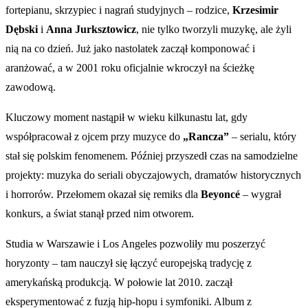
fortepianu, skrzypiec i nagrań studyjnych – rodzice,
Krzesimir
Dębski
i
Anna Jurksztowicz
, nie tylko tworzyli muzykę, ale żyli
nią na co dzień. Już jako nastolatek zaczął komponować i
aranżować, a w 2001 roku oficjalnie wkroczył na ścieżkę
zawodową.
Kluczowy moment nastąpił w wieku kilkunastu lat, gdy
współpracował z ojcem przy muzyce do
„Rancza”
– serialu, który
stał się polskim fenomenem. Później przyszedł czas na samodzielne
projekty: muzyka do seriali obyczajowych, dramatów historycznych
i horrorów. Przełomem okazał się remiks dla
Beyoncé
– wygrał
konkurs, a świat stanął przed nim otworem.
Studia w Warszawie i Los Angeles pozwoliły mu poszerzyć
horyzonty – tam nauczył się łączyć europejską tradycję z
amerykańską produkcją. W połowie lat 2010. zaczął
eksperymentować z fuzją hip-hopu i symfoniki. Album z