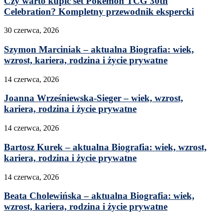
Czy warto kupić set Pokémon TCG 30th
Celebration? Kompletny przewodnik ekspercki
30 czerwca, 2026
Szymon Marciniak – aktualna Biografia: wiek,
wzrost, kariera, rodzina i życie prywatne
14 czerwca, 2026
Joanna Wrześniewska-Sieger – wiek, wzrost,
kariera, rodzina i życie prywatne
14 czerwca, 2026
Bartosz Kurek – aktualna Biografia: wiek, wzrost,
kariera, rodzina i życie prywatne
14 czerwca, 2026
Beata Cholewińska – aktualna Biografia: wiek,
wzrost, kariera, rodzina i życie prywatne