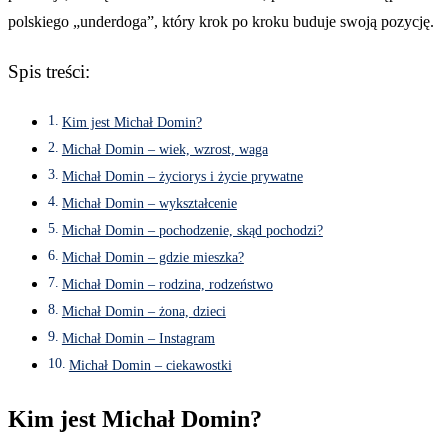
polskiego „underdoga”, który krok po kroku buduje swoją pozycję.
Spis treści:
Kim jest Michał Domin?
Michał Domin – wiek, wzrost, waga
Michał Domin – życiorys i życie prywatne
Michał Domin – wykształcenie
Michał Domin – pochodzenie, skąd pochodzi?
Michał Domin – gdzie mieszka?
Michał Domin – rodzina, rodzeństwo
Michał Domin – żona, dzieci
Michał Domin – Instagram
Michał Domin – ciekawostki
Kim jest Michał Domin?