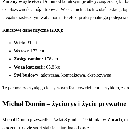
Zmiany w sylwetce
? Domin od lat utrzymuje atletyczną, suchą bud
eksplozywnością nóg i tułowia. W ostatnich latach widać lekkie „do
ulegała drastycznym wahaniom – to efekt profesjonalnego podejścia do
Kluczowe dane fizyczne (2026):
Wiek:
31 lat
Wzrost:
173 cm
Zasięg ramion:
178 cm
Waga kategorii:
65,8 kg
Styl budowy:
atletyczna, kompaktowa, eksplozywna
Te parametry czynią go klasycznym featherweightem – szybkim, z dob
Michał Domin – życiorys i życie prywatne
Michał Domin przyszedł na świat 8 grudnia 1994 roku w
Żorach
, m
otoczeniu, gdzie sport stał się naturalną odskocznią.