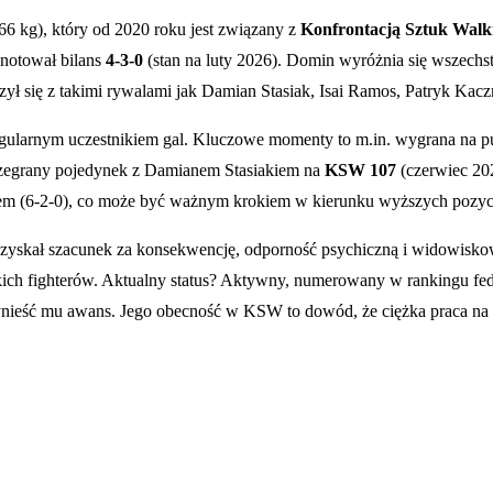
 kg), który od 2020 roku jest związany z
Konfrontacją Sztuk Wal
notował bilans
4-3-0
(stan na luty 2026). Domin wyróżnia się wszechs
zył się z takimi rywalami jak Damian Stasiak, Isai Ramos, Patryk Ka
 regularnym uczestnikiem gal. Kluczowe momenty to m.in. wygrana n
przegrany pojedynek z Damianem Stasiakiem na
KSW 107
(czerwiec 202
em (6-2-0), co może być ważnym krokiem w kierunku wyższych pozyc
 zyskał szacunek za konsekwencję, odporność psychiczną i widowisko
kich fighterów. Aktualny status? Aktywny, numerowany w rankingu fede
ynieść mu awans. Jego obecność w KSW to dowód, że ciężka praca na 