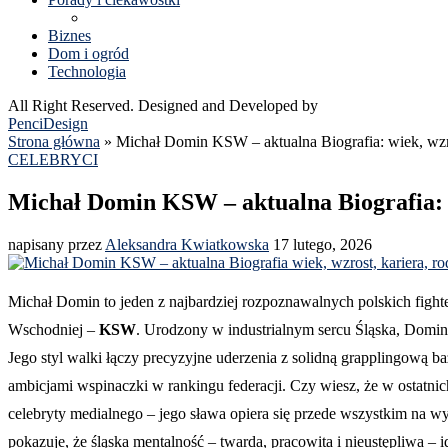
Biznes
Dom i ogród
Technologia
All Right Reserved. Designed and Developed by
PenciDesign
Strona główna
»
Michał Domin KSW – aktualna Biografia: wiek, wzros
CELEBRYCI
Michał Domin KSW – aktualna Biografia: w
napisany przez
Aleksandra Kwiatkowska
17 lutego, 2026
Michał Domin to jeden z najbardziej rozpoznawalnych polskich fight
Wschodniej –
KSW
. Urodzony w industrialnym sercu Śląska, Domin 
Jego styl walki łączy precyzyjne uderzenia z solidną grapplingową
ambicjami wspinaczki w rankingu federacji. Czy wiesz, że w ostatnic
celebryty medialnego – jego sława opiera się przede wszystkim na wy
pokazuje, że śląska mentalność – twarda, pracowita i nieustępliw