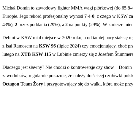
Michał Domin to zawodowy fighter MMA wagi piórkowej (do 65,8–66
Europie. Jego rekord profesjonalny wynosi
7-4-0
, z czego w KSW za
43%),
2
przez poddania (29%), a
2
na punkty (29%). W karierze mier
Debiut w KSW miał miejsce w 2020 roku, a od tamtej pory stał się
z Isai Ramosem na
KSW 96
(lipiec 2024) czy emocjonujący, choć 
lutego na
XTB KSW 115
w Lubinie zmierzy się z Josefem Štummer
Dlaczego jest sławny? Nie chodzi o kontrowersje czy show – Domin
zawodników, regularnie pokazuje, że należy do ścisłej czołówki pols
Octagon Team Żory
i przygotowujący się do walki, która może prz