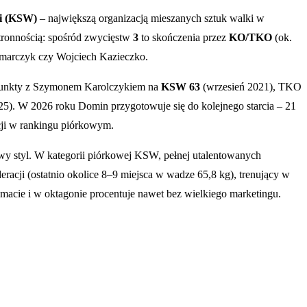
ki (KSW)
– największą organizacją mieszanych sztuk walki w
tronnością: spośród zwycięstw
3
to skończenia przez
KO/TKO
(ok.
czmarczyk czy Wojciech Kazieczko.
a punkty z Szymonem Karolczykiem na
KSW 63
(wrzesień 2021), TKO
5). W 2026 roku Domin przygotowuje się do kolejnego starcia – 21
ji w rankingu piórkowym.
wy styl. W kategorii piórkowej KSW, pełnej utalentowanych
racji (ostatnio okolice 8–9 miejsca w wadze 65,8 kg), trenujący w
macie i w oktagonie procentuje nawet bez wielkiego marketingu.