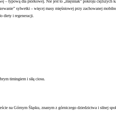
owę – typową dla piórkowej. Nie jest to „mięśniak” pokroju cięższyc
jrzewanie” sylwetki – więcej masy mięśniowej przy zachowanej mobilno
 diety i regeneracji.
rym timingiem i siłą ciosu.
ieście na Górnym Śląsku, znanym z górniczego dziedzictwa i silnej spo