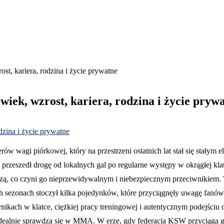
t, kariera, rodzina i życie prywatne
iek, wzrost, kariera, rodzina i życie pryw
erów wagi piórkowej, który na przestrzeni ostatnich lat stał się sta
przeszedł drogę od lokalnych gal po regularne występy w okrągłej kla
 bazą, co czyni go nieprzewidywalnym i niebezpiecznym przeciwnikiem
h sezonach stoczył kilka pojedynków, które przyciągnęły uwagę fanów 
nikach w klatce, ciężkiej pracy treningowej i autentycznym podejściu 
a – idealnie sprawdza się w MMA. W erze, gdy federacja KSW przycią