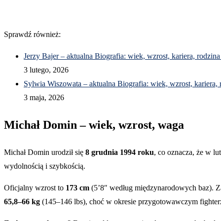
Sprawdź również:
Jerzy Bajer – aktualna Biografia: wiek, wzrost, kariera, rodzina
3 lutego, 2026
Sylwia Wiszowata – aktualna Biografia: wiek, wzrost, kariera, 
3 maja, 2026
Michał Domin – wiek, wzrost, waga
Michał Domin urodził się
8 grudnia 1994 roku
, co oznacza, że w 
wydolnością i szybkością.
Oficjalny wzrost to
173 cm
(5’8″ według międzynarodowych baz). Z
65,8–66 kg
(145–146 lbs), choć w okresie przygotowawczym fighterz