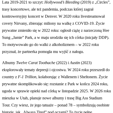
Lata 2019-2021 to szczyt:
Hollywood’s Bleeding
(2019) z „Circles”,
trasy koncertowe, ale też pandemia, podczas której zagrał
kontrowersyjny koncert w Denver. W 2020 roku livestreamował
covery Nirvany, zbierając miliony na walkę z COVID-19. Życie
prywatne zmieniło się w 2022 roku: ogłosił ciążę z narzeczoną Hee
Sung „Jamie” Park, a w maju urodziła się ich córka (inicjały DDP).
To motywowało go do walki z alkoholizmem – w 2022 roku
przyznał, że partnerka pomogła mu wyjść z nałogu.
Albumy
Twelve Carat Toothache
(2022) i
Austin
(2023)
eksplorowały tematy depresji i ojcostwa. W 2024 roku przeszedł do
country z
F-1 Trillion
, kolaborując z Wallenem i Sheltonem. Życie
prywatne skomplikowało się: rozstanie z Park w końcu 2024 roku,
ugoda w sprawie opieki nad córką w listopadzie 2025. W 2026 roku
mieszka w Utah, planuje nowe albumy i trasę Big Ass Stadium
Tour. Czy wiesz, że jego tatuaże – ponad 78 – symbolizują osobiste
historie, jak „Always Tired” pod oczami? To życie pełne