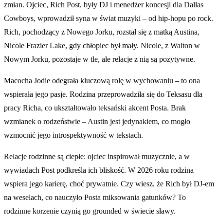
zmian. Ojciec, Rich Post, były DJ i menedżer koncesji dla Dallas
Cowboys, wprowadził syna w świat muzyki – od hip-hopu po rock.
Rich, pochodzący z Nowego Jorku, rozstał się z matką Austina,
Nicole Frazier Lake, gdy chłopiec był mały. Nicole, z Walton w
Nowym Jorku, pozostaje w tle, ale relacje z nią są pozytywne.
Macocha Jodie odegrała kluczową rolę w wychowaniu – to ona
wspierała jego pasje. Rodzina przeprowadziła się do Teksasu dla
pracy Richa, co ukształtowało teksański akcent Posta. Brak
wzmianek o rodzeństwie – Austin jest jedynakiem, co mogło
wzmocnić jego introspektywność w tekstach.
Relacje rodzinne są ciepłe: ojciec inspirował muzycznie, a w
wywiadach Post podkreśla ich bliskość. W 2026 roku rodzina
wspiera jego karierę, choć prywatnie. Czy wiesz, że Rich był DJ-em
na weselach, co nauczyło Posta miksowania gatunków? To
rodzinne korzenie czynią go grounded w świecie sławy.