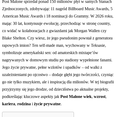
Post Malone sprzedał ponad 150 milionów płyt w samych Stanach
Zjednoczonych, zdobywając 11 nagród Billboard Music Awards, 5
American Music Awards i 18 nominacji do Grammy. W 2026 roku,
mając 30 lat, kontynuuje ewolucję, przechodząc w stronę country,
co widać w kolaboracjach z gwiazdami jak Morgan Wallen czy
Blake Shelton. Czy wiesz, że jego pseudonim powstał z generatora
rapowych imion? Ten self-made man, wychowany w Teksasie,
symbolizuje amerykański sen: od amatorskich mixtape’ów
nagrywanych w domowym studiu po stadiony wypełnione fanami.
Jego życie prywatne, pełne wzlotów i upadków – od walki z
uzależnieniami po ojcostwo – dodaje głębi jego twórczości, czyniąc
go nie tylko muzykiem, ale i inspiracją dla milionów. W tej biografii
przyjrzymy się jego drodze, od dzieciństwa po aktualne projekty,
podkreślając kluczowe aspekty jak
Post Malone wiek
,
wzrost
,
kariera
,
rodzina
i
życie prywatne
.