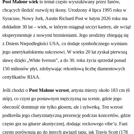
Post Malone wiek
to temat często wyszukiwany przez fanów,
chcących śledzić rozwój tej ikony. Urodzony 4 lipca 1995 roku w
Syracuse, Nowy Jork, Austin Richard Post w lutym 2026 roku ma
dokładnie 30 lat – wiek, w którym osiągnął szczyt kariery, ale wciąż
eksperymentuje z nowymi brzmieniami. Jego urodziny zbiegają się
z Dniem Niepodległości USA, co dodaje symbolicznego wymiaru
jego amerykańskiemu sukcesowi. W wieku 20 lat zyskał pierwszą
sławę dzięki „White Iverson”, a do 30. roku życia sprzedał ponad
150 milionów płyt, zdobywając rekordową liczbę diamentowych
certyfikatów RIAA.
Jeśli chodzi o
Post Malone wzrost
, artysta mierzy około 183 cm (6
stóp), co czyni go postawnym mężczyzną na scenie, gdzie jego
obecność dominuje nie tylko głosem, ale i sylwetką. Ten wzrost
podkreśla jego charyzmatyczną prezencję podczas koncertów, gdzie
często gra na gitarze akustycznej, dodając rockowego vibe’u. Fani
często porównują go do innych gwiazd rapu, jak Travis Scott (178