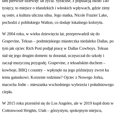
tam pierwsze dziewięć lat życia. Syracuse, z populacją około 140
tysięcy, to miejsce o irlandzkich i włoskich wpływach, gdzie zimy
są ostre, a kultura uliczna silna. Jego matka, Nicole Frazier Lake,
pochodzi z pobliskiego Walton, co dodaje lokalnego kolorytu.
W 2004 roku, w wieku dziewięciu lat, przeprowadził się do
Grapevine, Teksas – podmiejskiego miasteczka niedaleko Dallas, po
tym jak ojciec Rich Post podjął pracę w Dallas Cowboys. Teksas
stał się jego drugim domem: tu dorastał, uczęszczał do szkoły i
zaczął muzyczną przygodę. Grapevine, z teksańskim duchem –
kowboje, BBQ i country – wpłynęło na jego późniejszy zwrot ku
temu gatunkowi. Korzenie rodzinne? Ojciec z Nowego Jorku,
macocha Jodie – mieszanka wschodniego wybrzeża i południowego
ciepła.
W 2015 roku przeniósł się do Los Angeles, ale w 2019 kupił dom w
Cottonwood Heights, Utah – górzystym, spokojnym miejscu,