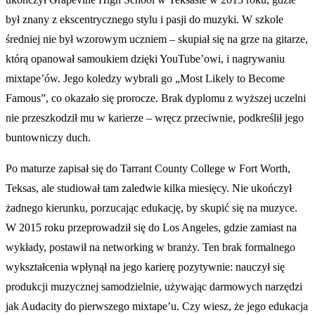
był znany z ekscentrycznego stylu i pasji do muzyki. W szkole
średniej nie był wzorowym uczniem – skupiał się na grze na gitarze,
którą opanował samoukiem dzięki YouTube’owi, i nagrywaniu
mixtape’ów. Jego koledzy wybrali go „Most Likely to Become
Famous”, co okazało się prorocze. Brak dyplomu z wyższej uczelni
nie przeszkodził mu w karierze – wręcz przeciwnie, podkreślił jego
buntowniczy duch.
Po maturze zapisał się do Tarrant County College w Fort Worth,
Teksas, ale studiował tam zaledwie kilka miesięcy. Nie ukończył
żadnego kierunku, porzucając edukację, by skupić się na muzyce.
W 2015 roku przeprowadził się do Los Angeles, gdzie zamiast na
wykłady, postawił na networking w branży. Ten brak formalnego
wykształcenia wpłynął na jego karierę pozytywnie: nauczył się
produkcji muzycznej samodzielnie, używając darmowych narzędzi
jak Audacity do pierwszego mixtape’u. Czy wiesz, że jego edukacja