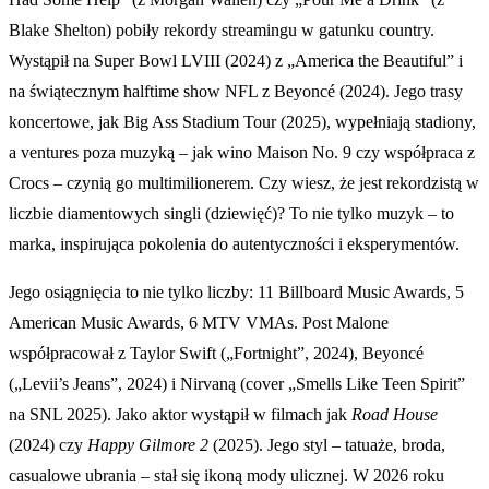
Blake Shelton) pobiły rekordy streamingu w gatunku country.
Wystąpił na Super Bowl LVIII (2024) z „America the Beautiful” i
na świątecznym halftime show NFL z Beyoncé (2024). Jego trasy
koncertowe, jak Big Ass Stadium Tour (2025), wypełniają stadiony,
a ventures poza muzyką – jak wino Maison No. 9 czy współpraca z
Crocs – czynią go multimilionerem. Czy wiesz, że jest rekordzistą w
liczbie diamentowych singli (dziewięć)? To nie tylko muzyk – to
marka, inspirująca pokolenia do autentyczności i eksperymentów.
Jego osiągnięcia to nie tylko liczby: 11 Billboard Music Awards, 5
American Music Awards, 6 MTV VMAs. Post Malone
współpracował z Taylor Swift („Fortnight”, 2024), Beyoncé
(„Levii’s Jeans”, 2024) i Nirvaną (cover „Smells Like Teen Spirit”
na SNL 2025). Jako aktor wystąpił w filmach jak
Road House
(2024) czy
Happy Gilmore 2
(2025). Jego styl – tatuaże, broda,
casualowe ubrania – stał się ikoną mody ulicznej. W 2026 roku