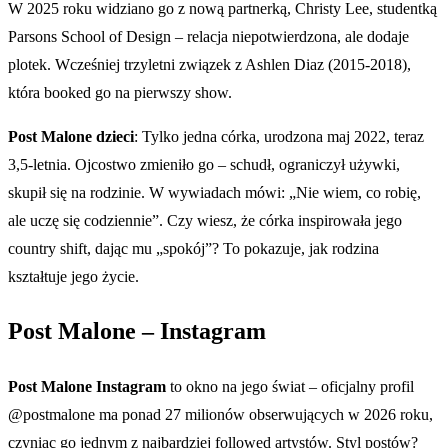
W 2025 roku widziano go z nową partnerką, Christy Lee, studentką
Parsons School of Design – relacja niepotwierdzona, ale dodaje
plotek. Wcześniej trzyletni związek z Ashlen Diaz (2015-2018),
która booked go na pierwszy show.
Post Malone dzieci
: Tylko jedna córka, urodzona maj 2022, teraz
3,5-letnia. Ojcostwo zmieniło go – schudł, ograniczył używki,
skupił się na rodzinie. W wywiadach mówi: „Nie wiem, co robię,
ale uczę się codziennie”. Czy wiesz, że córka inspirowała jego
country shift, dając mu „spokój”? To pokazuje, jak rodzina
kształtuje jego życie.
Post Malone – Instagram
Post Malone Instagram
to okno na jego świat – oficjalny profil
@postmalone ma ponad 27 milionów obserwujących w 2026 roku,
czyniąc go jednym z najbardziej followed artystów. Styl postów?