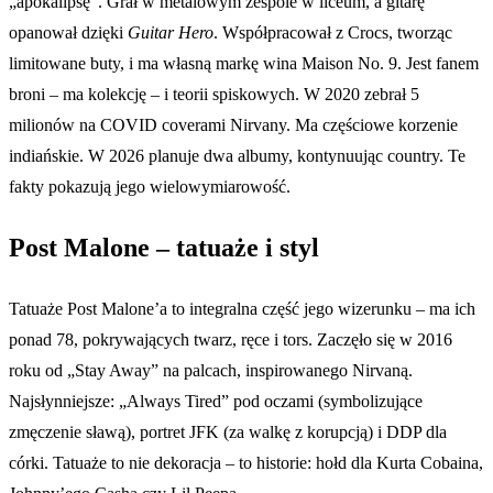
„apokalipsę”. Grał w metalowym zespole w liceum, a gitarę
opanował dzięki
Guitar Hero
. Współpracował z Crocs, tworząc
limitowane buty, i ma własną markę wina Maison No. 9. Jest fanem
broni – ma kolekcję – i teorii spiskowych. W 2020 zebrał 5
milionów na COVID coverami Nirvany. Ma częściowe korzenie
indiańskie. W 2026 planuje dwa albumy, kontynuując country. Te
fakty pokazują jego wielowymiarowość.
Post Malone – tatuaże i styl
Tatuaże Post Malone’a to integralna część jego wizerunku – ma ich
ponad 78, pokrywających twarz, ręce i tors. Zaczęło się w 2016
roku od „Stay Away” na palcach, inspirowanego Nirvaną.
Najsłynniejsze: „Always Tired” pod oczami (symbolizujące
zmęczenie sławą), portret JFK (za walkę z korupcją) i DDP dla
córki. Tatuaże to nie dekoracja – to historie: hołd dla Kurta Cobaina,