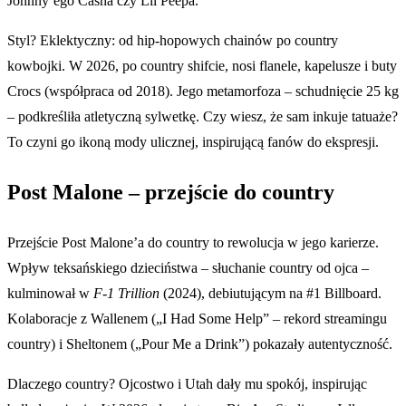
Johnny’ego Casha czy Lil Peepa.
Styl? Eklektyczny: od hip-hopowych chainów po country
kowbojki. W 2026, po country shifcie, nosi flanele, kapelusze i buty
Crocs (współpraca od 2018). Jego metamorfoza – schudnięcie 25 kg
– podkreśliła atletyczną sylwetkę. Czy wiesz, że sam inkuje tatuaże?
To czyni go ikoną mody ulicznej, inspirującą fanów do ekspresji.
Post Malone – przejście do country
Przejście Post Malone’a do country to rewolucja w jego karierze.
Wpływ teksańskiego dzieciństwa – słuchanie country od ojca –
kulminował w
F-1 Trillion
(2024), debiutującym na #1 Billboard.
Kolaboracje z Wallenem („I Had Some Help” – rekord streamingu
country) i Sheltonem („Pour Me a Drink”) pokazały autentyczność.
Dlaczego country? Ojcostwo i Utah dały mu spokój, inspirując