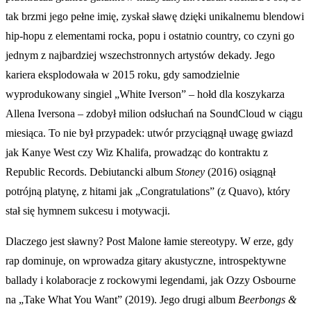
tak brzmi jego pełne imię, zyskał sławę dzięki unikalnemu blendowi
hip-hopu z elementami rocka, popu i ostatnio country, co czyni go
jednym z najbardziej wszechstronnych artystów dekady. Jego
kariera eksplodowała w 2015 roku, gdy samodzielnie
wyprodukowany singiel „White Iverson” – hołd dla koszykarza
Allena Iversona – zdobył milion odsłuchań na SoundCloud w ciągu
miesiąca. To nie był przypadek: utwór przyciągnął uwagę gwiazd
jak Kanye West czy Wiz Khalifa, prowadząc do kontraktu z
Republic Records. Debiutancki album
Stoney
(2016) osiągnął
potrójną platynę, z hitami jak „Congratulations” (z Quavo), który
stał się hymnem sukcesu i motywacji.
Dlaczego jest sławny? Post Malone łamie stereotypy. W erze, gdy
rap dominuje, on wprowadza gitary akustyczne, introspektywne
ballady i kolaboracje z rockowymi legendami, jak Ozzy Osbourne
na „Take What You Want” (2019). Jego drugi album
Beerbongs &