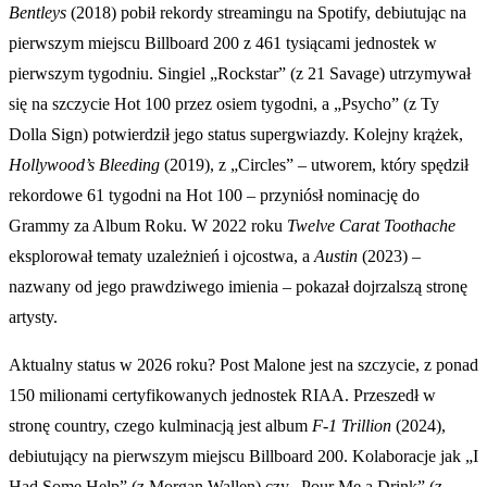
Bentleys
(2018) pobił rekordy streamingu na Spotify, debiutując na
pierwszym miejscu Billboard 200 z 461 tysiącami jednostek w
pierwszym tygodniu. Singiel „Rockstar” (z 21 Savage) utrzymywał
się na szczycie Hot 100 przez osiem tygodni, a „Psycho” (z Ty
Dolla Sign) potwierdził jego status supergwiazdy. Kolejny krążek,
Hollywood’s Bleeding
(2019), z „Circles” – utworem, który spędził
rekordowe 61 tygodni na Hot 100 – przyniósł nominację do
Grammy za Album Roku. W 2022 roku
Twelve Carat Toothache
eksplorował tematy uzależnień i ojcostwa, a
Austin
(2023) –
nazwany od jego prawdziwego imienia – pokazał dojrzalszą stronę
artysty.
Aktualny status w 2026 roku? Post Malone jest na szczycie, z ponad
150 milionami certyfikowanych jednostek RIAA. Przeszedł w
stronę country, czego kulminacją jest album
F-1 Trillion
(2024),
debiutujący na pierwszym miejscu Billboard 200. Kolaboracje jak „I
Had Some Help” (z Morgan Wallen) czy „Pour Me a Drink” (z