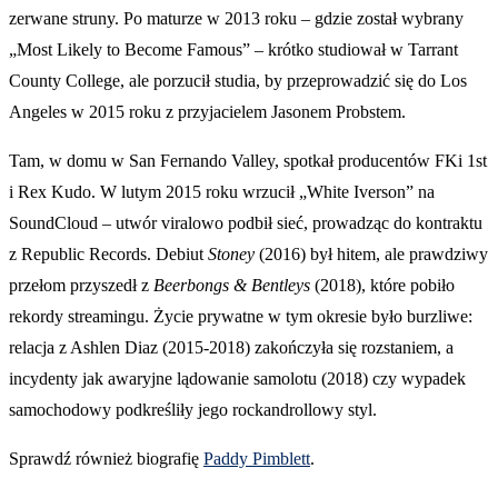
zerwane struny. Po maturze w 2013 roku – gdzie został wybrany
„Most Likely to Become Famous” – krótko studiował w Tarrant
County College, ale porzucił studia, by przeprowadzić się do Los
Angeles w 2015 roku z przyjacielem Jasonem Probstem.
Tam, w domu w San Fernando Valley, spotkał producentów FKi 1st
i Rex Kudo. W lutym 2015 roku wrzucił „White Iverson” na
SoundCloud – utwór viralowo podbił sieć, prowadząc do kontraktu
z Republic Records. Debiut
Stoney
(2016) był hitem, ale prawdziwy
przełom przyszedł z
Beerbongs & Bentleys
(2018), które pobiło
rekordy streamingu. Życie prywatne w tym okresie było burzliwe:
relacja z Ashlen Diaz (2015-2018) zakończyła się rozstaniem, a
incydenty jak awaryjne lądowanie samolotu (2018) czy wypadek
samochodowy podkreśliły jego rockandrollowy styl.
Sprawdź również biografię
Paddy Pimblett
.