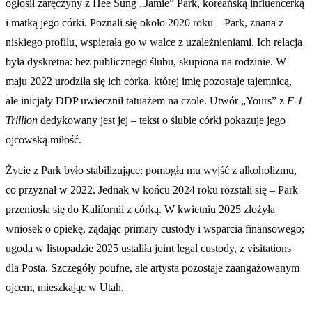
ogłosił zaręczyny z Hee Sung „Jamie” Park, koreańską influencerką
i matką jego córki. Poznali się około 2020 roku – Park, znana z
niskiego profilu, wspierała go w walce z uzależnieniami. Ich relacja
była dyskretna: bez publicznego ślubu, skupiona na rodzinie. W
maju 2022 urodziła się ich córka, której imię pozostaje tajemnicą,
ale inicjały DDP uwiecznił tatuażem na czole. Utwór „Yours” z
F-1
Trillion
dedykowany jest jej – tekst o ślubie córki pokazuje jego
ojcowską miłość.
Życie z Park było stabilizujące: pomogła mu wyjść z alkoholizmu,
co przyznał w 2022. Jednak w końcu 2024 roku rozstali się – Park
przeniosła się do Kalifornii z córką. W kwietniu 2025 złożyła
wniosek o opiekę, żądając primary custody i wsparcia finansowego;
ugoda w listopadzie 2025 ustaliła joint legal custody, z visitations
dla Posta. Szczegóły poufne, ale artysta pozostaje zaangażowanym
ojcem, mieszkając w Utah.