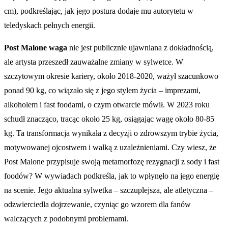
cm), podkreślając, jak jego postura dodaje mu autorytetu w
teledyskach pełnych energii.
Post Malone waga
nie jest publicznie ujawniana z dokładnością,
ale artysta przeszedł zauważalne zmiany w sylwetce. W
szczytowym okresie kariery, około 2018-2020, ważył szacunkowo
ponad 90 kg, co wiązało się z jego stylem życia – imprezami,
alkoholem i fast foodami, o czym otwarcie mówił. W 2023 roku
schudł znacząco, tracąc około 25 kg, osiągając wagę około 80-85
kg. Ta transformacja wynikała z decyzji o zdrowszym trybie życia,
motywowanej ojcostwem i walką z uzależnieniami. Czy wiesz, że
Post Malone przypisuje swoją metamorfozę rezygnacji z sody i fast
foodów? W wywiadach podkreśla, jak to wpłynęło na jego energię
na scenie. Jego aktualna sylwetka – szczuplejsza, ale atletyczna –
odzwierciedla dojrzewanie, czyniąc go wzorem dla fanów
walczących z podobnymi problemami.