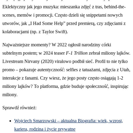
Eklektyczny jak jego muzyka: mieszanka zdjęć z tras, behind-the-
scenes, memów i promocji. Często dzieli się snippetami nowych
utworów, jak „I Had Some Help” przed premierą, czy zdjęciami z
kolaboracjami (np. z Taylor Swift).
Najważniejsze momenty? W 2022 ogłosił narodziny córki
subtelnym postem; w 2024 teaser
F-1 Trillion
zebrał miliony lajków.
Livestream Nirvany (2020) viralowo podbił sieć. Profil to nie tylko
promo – pokazuje autentyczność: selfies z tatuażami, zdjęcia z Utah,
interakcje z fanami. Czy wiesz, że jego posty często osiągają 1-2
miliony lajków? To platforma, gdzie buduje społeczność, inspirując
miliony.
Sprawdź również:
Wojciech Smarzowski – aktualna Biografia: wiek, wzrost,
kariera, rodzina i życie prywatne