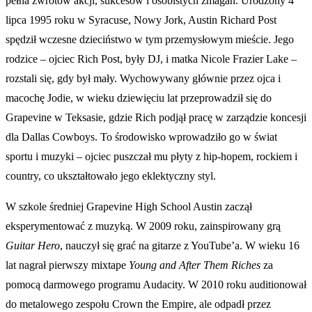
pełna zwrotów akcji, sukcesów i osobistych zmagań. Urodzony 4
lipca 1995 roku w Syracuse, Nowy Jork, Austin Richard Post
spędził wczesne dzieciństwo w tym przemysłowym mieście. Jego
rodzice – ojciec Rich Post, były DJ, i matka Nicole Frazier Lake –
rozstali się, gdy był mały. Wychowywany głównie przez ojca i
macochę Jodie, w wieku dziewięciu lat przeprowadził się do
Grapevine w Teksasie, gdzie Rich podjął pracę w zarządzie koncesji
dla Dallas Cowboys. To środowisko wprowadziło go w świat
sportu i muzyki – ojciec puszczał mu płyty z hip-hopem, rockiem i
country, co ukształtowało jego eklektyczny styl.
W szkole średniej Grapevine High School Austin zaczął
eksperymentować z muzyką. W 2009 roku, zainspirowany grą
Guitar Hero
, nauczył się grać na gitarze z YouTube’a. W wieku 16
lat nagrał pierwszy mixtape
Young and After Them Riches
za
pomocą darmowego programu Audacity. W 2010 roku auditionował
do metalowego zespołu Crown the Empire, ale odpadł przez