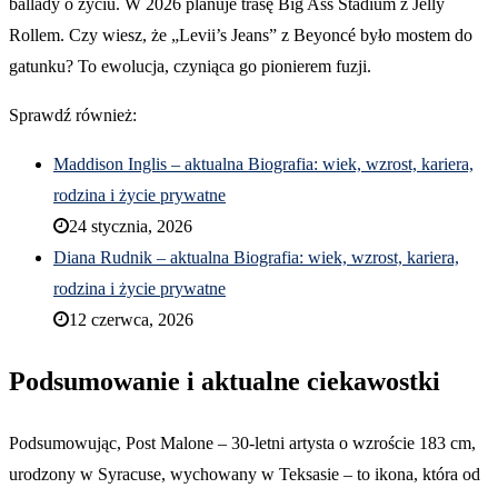
ballady o życiu. W 2026 planuje trasę Big Ass Stadium z Jelly
Rollem. Czy wiesz, że „Levii’s Jeans” z Beyoncé było mostem do
gatunku? To ewolucja, czyniąca go pionierem fuzji.
Sprawdź również:
Maddison Inglis – aktualna Biografia: wiek, wzrost, kariera,
rodzina i życie prywatne
24 stycznia, 2026
Diana Rudnik – aktualna Biografia: wiek, wzrost, kariera,
rodzina i życie prywatne
12 czerwca, 2026
Podsumowanie i aktualne ciekawostki
Podsumowując, Post Malone – 30-letni artysta o wzroście 183 cm,
urodzony w Syracuse, wychowany w Teksasie – to ikona, która od