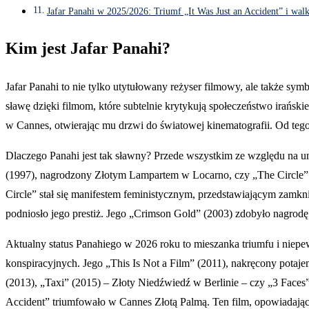
Jafar Panahi w 2025/2026: Triumf „It Was Just an Accident” i walk
Kim jest Jafar Panahi?
Jafar Panahi to nie tylko utytułowany reżyser filmowy, ale także sy
sławę dzięki filmom, które subtelnie krytykują społeczeństwo irańsk
w Cannes, otwierając mu drzwi do światowej kinematografii. Od tego c
Dlaczego Panahi jest tak sławny? Przede wszystkim ze względu na uni
(1997), nagrodzony Złotym Lampartem w Locarno, czy „The Circle” 
Circle” stał się manifestem feministycznym, przedstawiającym zamkn
podniosło jego prestiż. Jego „Crimson Gold” (2003) zdobyło nagrodę
Aktualny status Panahiego w 2026 roku to mieszanka triumfu i niep
konspiracyjnych. Jego „This Is Not a Film” (2011), nakręcony potaje
(2013), „Taxi” (2015) – Złoty Niedźwiedź w Berlinie – czy „3 Faces
Accident” triumfowało w Cannes Złotą Palmą. Ten film, opowiadając