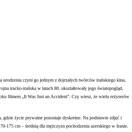
a urodzenia czyni go jednym z dojrzałych twórców irańskiego kina,
jna iracko-irańska w latach 80. ukształtowały jego światopogląd,
oku filmem „It Was Just an Accident”. Czy wiesz, że wielu reżyserów
a, gdzie życie prywatne pozostaje dyskretne. Na podstawie zdjęć i
170-175 cm – średnią dla mężczyzn pochodzenia azerskiego w Iranie.