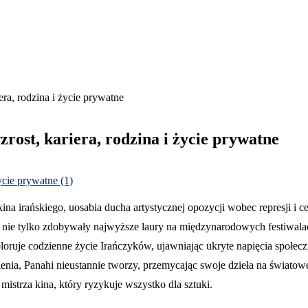
era, rodzina i życie prywatne
zrost, kariera, rodzina i życie prywatne
o kina irańskiego, uosabia ducha artystycznej opozycji wobec represj
y nie tylko zdobywały najwyższe laury na międzynarodowych festiwalac
loruje codzienne życie Irańczyków, ujawniając ukryte napięcia społecz
ia, Panahi nieustannie tworzy, przemycając swoje dzieła na światowe 
istrza kina, który ryzykuje wszystko dla sztuki.