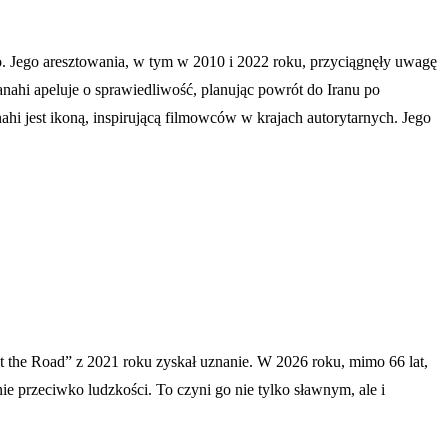
o. Jego aresztowania, w tym w 2010 i 2022 roku, przyciągnęły uwagę
nahi apeluje o sprawiedliwość, planując powrót do Iranu po
hi jest ikoną, inspirującą filmowców w krajach autorytarnych. Jego
t the Road” z 2021 roku zyskał uznanie. W 2026 roku, mimo 66 lat,
ie przeciwko ludzkości. To czyni go nie tylko sławnym, ale i