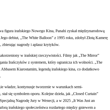
uczowa figura irańskiego Nowego Kina, Panahi zyskał międzynarodową
a. Jego debiut, „The White Balloon” z 1995 roku, zdobył Złotą Kamerę
, zbierając nagrody i aplauz krytyków.
zakorzeniony w irańskiej rzeczywistości. Filmy jak „The Mirror”
ania Irańczyków z systemem, który ogranicza ich wolności. „The
 z Abbasem Kiarostamim, legendą irańskiego kina, co dodatkowo
.
kie władze, kontynuuje tworzenie w warunkach semi-
 stał się symbolem oporu. Kolejne dzieła, jak „Closed Curtain”
 Specjalną Nagrodę Jury w Wenecji, a w 2025 „It Was Just an
taforą irańskiego społeczeństwa rozdartego między gniewem a