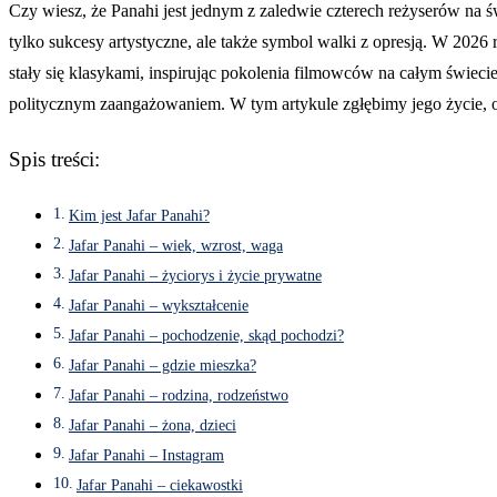
Czy wiesz, że Panahi jest jednym z zaledwie czterech reżyserów na ś
tylko sukcesy artystyczne, ale także symbol walki z opresją. W 2026 
stały się klasykami, inspirując pokolenia filmowców na całym świecie
politycznym zaangażowaniem. W tym artykule zgłębimy jego życie, od
Spis treści:
Kim jest Jafar Panahi?
Jafar Panahi – wiek, wzrost, waga
Jafar Panahi – życiorys i życie prywatne
Jafar Panahi – wykształcenie
Jafar Panahi – pochodzenie, skąd pochodzi?
Jafar Panahi – gdzie mieszka?
Jafar Panahi – rodzina, rodzeństwo
Jafar Panahi – żona, dzieci
Jafar Panahi – Instagram
Jafar Panahi – ciekawostki