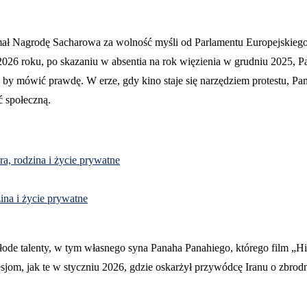
zymał Nagrodę Sacharowa za wolność myśli od Parlamentu Europejskieg
2026 roku, po skazaniu w absentia na rok więzienia w grudniu 2025, Pa
y mówić prawdę. W erze, gdy kino staje się narzędziem protestu, Pana
 społeczną.
ra, rodzina i życie prywatne
ina i życie prywatne
łode talenty, w tym własnego syna Panaha Panahiego, którego film „Hi
sjom, jak te w styczniu 2026, gdzie oskarżył przywódcę Iranu o zbrodn