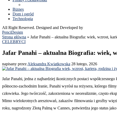
Biznes
Dom i ogród
Technologia
All Right Reserved. Designed and Developed by
PenciDesign
Strona główna
»
Jafar Panahi – aktualna Biografia: wiek, wzrost, kari
CELEBRYCI
Jafar Panahi – aktualna Biografia: wiek, w
napisany przez
Aleksandra Kwiatkowska
28 lutego, 2026
Jafar Panahi, jedna z najbardziej ikonicznych postaci współczesneg
północno-zachodnim Iranie, Panahi wyrósł na reżysera, którego film
człowieka. Jego twórczość, zakorzeniona w neorealizmie, często eksp
Mimo wielokrotnych aresztowań, zakazów filmowania i groźby więzien
roku, nagrodzony Złotą Palmą w Cannes, potwierdza jego status jako m