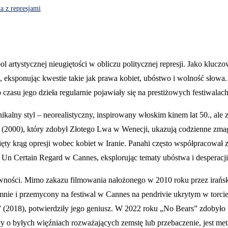
a z represjami
mbol artystycznej nieugiętości w obliczu politycznej represji. Jako kl
ie, eksponując kwestie takie jak prawa kobiet, ubóstwo i wolność słow
zasu jego dzieła regularnie pojawiały się na prestiżowych festiwalach
kalny styl – neorealistyczny, inspirowany włoskim kinem lat 50., ale 
(2000), który zdobył Złotego Lwa w Wenecji, ukazują codzienne zmag
ięty krąg opresji wobec kobiet w Iranie. Panahi często współpracował
 Un Certain Regard w Cannes, eksplorując tematy ubóstwa i desperacji
ewności. Mimo zakazu filmowania nałożonego w 2010 roku przez irańs
mnie i przemycony na festiwal w Cannes na pendrivie ukrytym w torcie,
” (2018), potwierdziły jego geniusz. W 2022 roku „No Bears” zdobyło
y o byłych więźniach rozważających zemstę lub przebaczenie, jest me