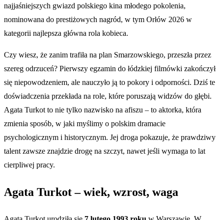
najjaśniejszych gwiazd polskiego kina młodego pokolenia,
nominowana do prestiżowych nagród, w tym Orłów 2026 w
kategorii najlepsza główna rola kobieca.
Czy wiesz, że zanim trafiła na plan Smarzowskiego, przeszła przez
szereg odrzuceń? Pierwszy egzamin do łódzkiej filmówki zakończył
się niepowodzeniem, ale nauczyło ją to pokory i odporności. Dziś te
doświadczenia przekłada na role, które poruszają widzów do głębi.
Agata Turkot to nie tylko nazwisko na afiszu – to aktorka, która
zmienia sposób, w jaki myślimy o polskim dramacie
psychologicznym i historycznym. Jej droga pokazuje, że prawdziwy
talent zawsze znajdzie drogę na szczyt, nawet jeśli wymaga to lat
cierpliwej pracy.
Agata Turkot – wiek, wzrost, waga
Agata Turkot urodziła się
7 lutego 1993 roku
w Warszawie. W