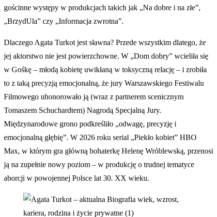
gościnne występy w produkcjach takich jak „Na dobre i na złe”,
„BrzydUla” czy „Informacja zwrotna”.
Dlaczego Agata Turkot jest sławna? Przede wszystkim dlatego, że
jej aktorstwo nie jest powierzchowne. W „Dom dobry” wcieliła się
w Gośkę – młodą kobietę uwikłaną w toksyczną relację – i zrobiła
to z taką precyzją emocjonalną, że jury Warszawskiego Festiwalu
Filmowego uhonorowało ją (wraz z partnerem scenicznym
Tomaszem Schuchardtem) Nagrodą Specjalną Jury.
Międzynarodowe grono podkreśliło „odwagę, precyzję i
emocjonalną głębię”. W 2026 roku serial „Piekło kobiet” HBO
Max, w którym gra główną bohaterkę Helenę Wróblewską, przenosi
ją na zupełnie nowy poziom – w produkcję o trudnej tematyce
aborcji w powojennej Polsce lat 30. XX wieku.