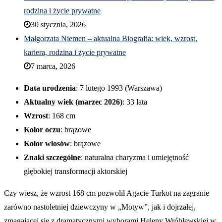
rodzina i życie prywatne
30 stycznia, 2026
Małgorzata Niemen – aktualna Biografia: wiek, wzrost,
kariera, rodzina i życie prywatne
7 marca, 2026
Data urodzenia
: 7 lutego 1993 (Warszawa)
Aktualny wiek (marzec 2026)
: 33 lata
Wzrost
: 168 cm
Kolor oczu
: brązowe
Kolor włosów
: brązowe
Znaki szczególne
: naturalna charyzma i umiejętność
głębokiej transformacji aktorskiej
Czy wiesz, że wzrost 168 cm pozwolił Agacie Turkot na zagranie
zarówno nastoletniej dziewczyny w „Motyw”, jak i dojrzałej,
zmagającej się z dramatycznymi wyborami Heleny Wróblewskiej w