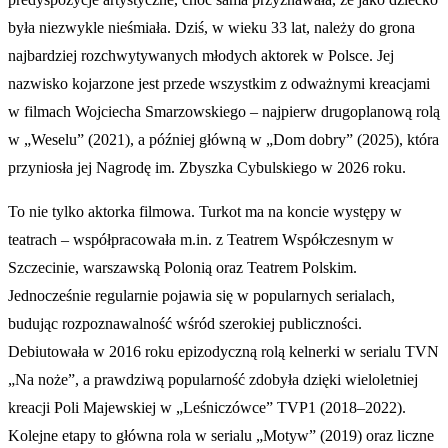
była niezwykle nieśmiała. Dziś, w wieku 33 lat, należy do grona
najbardziej rozchwytywanych młodych aktorek w Polsce. Jej
nazwisko kojarzone jest przede wszystkim z odważnymi kreacjami
w filmach Wojciecha Smarzowskiego – najpierw drugoplanową rolą
w „Weselu” (2021), a później główną w „Dom dobry” (2025), która
przyniosła jej Nagrodę im. Zbyszka Cybulskiego w 2026 roku.
To nie tylko aktorka filmowa. Turkot ma na koncie występy w
teatrach – współpracowała m.in. z Teatrem Współczesnym w
Szczecinie, warszawską Polonią oraz Teatrem Polskim.
Jednocześnie regularnie pojawia się w popularnych serialach,
budując rozpoznawalność wśród szerokiej publiczności.
Debiutowała w 2016 roku epizodyczną rolą kelnerki w serialu TVN
„Na noże”, a prawdziwą popularność zdobyła dzięki wieloletniej
kreacji Poli Majewskiej w „Leśniczówce” TVP1 (2018–2022).
Kolejne etapy to główna rola w serialu „Motyw” (2019) oraz liczne