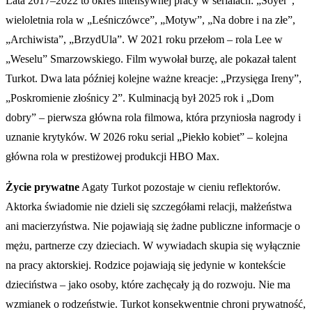
Lata 2017–2022 to okres intensywnej pracy w serialach: „Soyer”,
wieloletnia rola w „Leśniczówce”, „Motyw”, „Na dobre i na złe”,
„Archiwista”, „BrzydUla”. W 2021 roku przełom – rola Lee w
„Weselu” Smarzowskiego. Film wywołał burzę, ale pokazał talent
Turkot. Dwa lata później kolejne ważne kreacje: „Przysięga Ireny”,
„Poskromienie złośnicy 2”. Kulminacją był 2025 rok i „Dom
dobry” – pierwsza główna rola filmowa, która przyniosła nagrody i
uznanie krytyków. W 2026 roku serial „Piekło kobiet” – kolejna
główna rola w prestiżowej produkcji HBO Max.
Życie prywatne
Agaty Turkot pozostaje w cieniu reflektorów.
Aktorka świadomie nie dzieli się szczegółami relacji, małżeństwa
ani macierzyństwa. Nie pojawiają się żadne publiczne informacje o
mężu, partnerze czy dzieciach. W wywiadach skupia się wyłącznie
na pracy aktorskiej. Rodzice pojawiają się jedynie w kontekście
dzieciństwa – jako osoby, które zachęcały ją do rozwoju. Nie ma
wzmianek o rodzeństwie. Turkot konsekwentnie chroni prywatność,