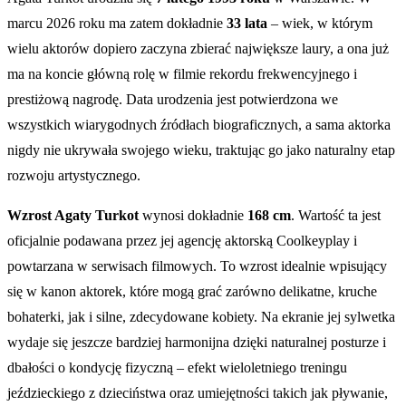
marcu 2026 roku ma zatem dokładnie
33 lata
– wiek, w którym
wielu aktorów dopiero zaczyna zbierać największe laury, a ona już
ma na koncie główną rolę w filmie rekordu frekwencyjnego i
prestiżową nagrodę. Data urodzenia jest potwierdzona we
wszystkich wiarygodnych źródłach biograficznych, a sama aktorka
nigdy nie ukrywała swojego wieku, traktując go jako naturalny etap
rozwoju artystycznego.
Wzrost Agaty Turkot
wynosi dokładnie
168 cm
. Wartość ta jest
oficjalnie podawana przez jej agencję aktorską Coolkeyplay i
powtarzana w serwisach filmowych. To wzrost idealnie wpisujący
się w kanon aktorek, które mogą grać zarówno delikatne, kruche
bohaterki, jak i silne, zdecydowane kobiety. Na ekranie jej sylwetka
wydaje się jeszcze bardziej harmonijna dzięki naturalnej posturze i
dbałości o kondycję fizyczną – efekt wieloletniego treningu
jeździeckiego z dzieciństwa oraz umiejętności takich jak pływanie,