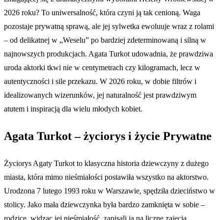
2026 roku? To uniwersalność, która czyni ją tak cenioną. Waga
pozostaje prywatną sprawą, ale jej sylwetka ewoluuje wraz z rolami
– od delikatnej w „Weselu” po bardziej zdeterminowaną i silną w
najnowszych produkcjach. Agata Turkot udowadnia, że prawdziwa
uroda aktorki tkwi nie w centymetrach czy kilogramach, lecz w
autentyczności i sile przekazu. W 2026 roku, w dobie filtrów i
idealizowanych wizerunków, jej naturalność jest prawdziwym
atutem i inspiracją dla wielu młodych kobiet.
Agata Turkot – życiorys i życie Prywatne
Życiorys Agaty Turkot to klasyczna historia dziewczyny z dużego
miasta, która mimo nieśmiałości postawiła wszystko na aktorstwo.
Urodzona 7 lutego 1993 roku w Warszawie, spędziła dzieciństwo w
stolicy. Jako mała dziewczynka była bardzo zamknięta w sobie –
rodzice, widząc jej nieśmiałość, zapisali ją na liczne zajęcia