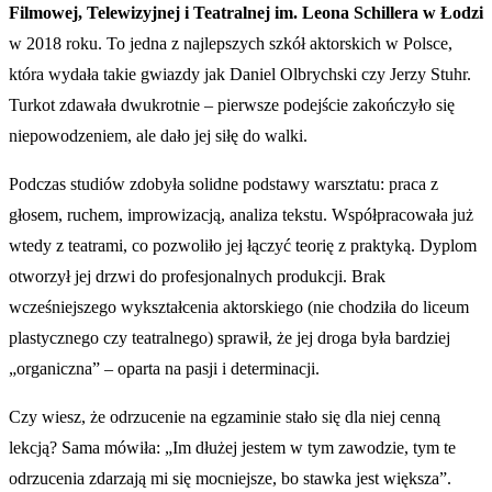
Filmowej, Telewizyjnej i Teatralnej im. Leona Schillera w Łodzi
w 2018 roku. To jedna z najlepszych szkół aktorskich w Polsce,
która wydała takie gwiazdy jak Daniel Olbrychski czy Jerzy Stuhr.
Turkot zdawała dwukrotnie – pierwsze podejście zakończyło się
niepowodzeniem, ale dało jej siłę do walki.
Podczas studiów zdobyła solidne podstawy warsztatu: praca z
głosem, ruchem, improwizacją, analiza tekstu. Współpracowała już
wtedy z teatrami, co pozwoliło jej łączyć teorię z praktyką. Dyplom
otworzył jej drzwi do profesjonalnych produkcji. Brak
wcześniejszego wykształcenia aktorskiego (nie chodziła do liceum
plastycznego czy teatralnego) sprawił, że jej droga była bardziej
„organiczna” – oparta na pasji i determinacji.
Czy wiesz, że odrzucenie na egzaminie stało się dla niej cenną
lekcją? Sama mówiła: „Im dłużej jestem w tym zawodzie, tym te
odrzucenia zdarzają mi się mocniejsze, bo stawka jest większa”.