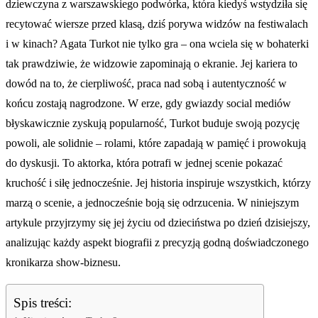
dziewczyna z warszawskiego podwórka, która kiedyś wstydziła się
recytować wiersze przed klasą, dziś porywa widzów na festiwalach
i w kinach? Agata Turkot nie tylko gra – ona wciela się w bohaterki
tak prawdziwie, że widzowie zapominają o ekranie. Jej kariera to
dowód na to, że cierpliwość, praca nad sobą i autentyczność w
końcu zostają nagrodzone. W erze, gdy gwiazdy social mediów
błyskawicznie zyskują popularność, Turkot buduje swoją pozycję
powoli, ale solidnie – rolami, które zapadają w pamięć i prowokują
do dyskusji. To aktorka, która potrafi w jednej scenie pokazać
kruchość i siłę jednocześnie. Jej historia inspiruje wszystkich, którzy
marzą o scenie, a jednocześnie boją się odrzucenia. W niniejszym
artykule przyjrzymy się jej życiu od dzieciństwa po dzień dzisiejszy,
analizując każdy aspekt biografii z precyzją godną doświadczonego
kronikarza show-biznesu.
Spis treści: