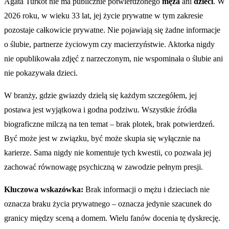
Agata Turkot nie ma publicznie potwierdzonego
męża
ani
dzieci
. W
2026 roku, w wieku 33 lat, jej życie prywatne w tym zakresie
pozostaje całkowicie prywatne. Nie pojawiają się żadne informacje
o ślubie, partnerze życiowym czy macierzyństwie. Aktorka nigdy
nie opublikowała zdjęć z narzeczonym, nie wspominała o ślubie ani
nie pokazywała dzieci.
W branży, gdzie gwiazdy dzielą się każdym szczegółem, jej
postawa jest wyjątkowa i godna podziwu. Wszystkie źródła
biograficzne milczą na ten temat – brak plotek, brak potwierdzeń.
Być może jest w związku, być może skupia się wyłącznie na
karierze. Sama nigdy nie komentuje tych kwestii, co pozwala jej
zachować równowagę psychiczną w zawodzie pełnym presji.
Kluczowa wskazówka:
Brak informacji o mężu i dzieciach nie
oznacza braku życia prywatnego – oznacza jedynie szacunek do
granicy między sceną a domem. Wielu fanów docenia tę dyskrecję.