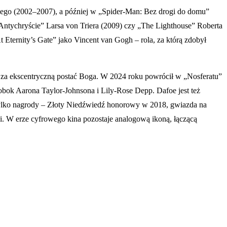
iego (2002–2007), a później w „Spider-Man: Bez drogi do domu”
 „Antychryście” Larsa von Triera (2009) czy „The Lighthouse” Roberta
 Eternity’s Gate” jako Vincent van Gogh – rola, za którą zdobył
 za ekscentryczną postać Boga. W 2024 roku powrócił w „Nosferatu”
ok Aarona Taylor-Johnsona i Lily-Rose Depp. Dafoe jest też
ie tylko nagrody – Złoty Niedźwiedź honorowy w 2018, gwiazda na
i. W erze cyfrowego kina pozostaje analogową ikoną, łączącą