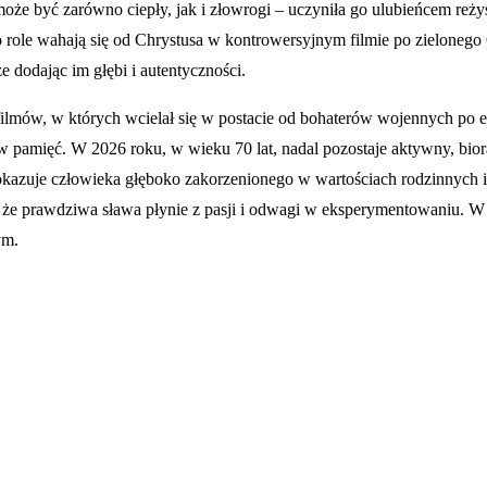
może być zarówno ciepły, jak i złowrogi – uczyniła go ulubieńcem reż
role wahają się od Chrystusa w kontrowersyjnym filmie po zielonego G
 dodając im głębi i autentyczności.
filmów, w których wcielał się w postacie od bohaterów wojennych po ek
 w pamięć. W 2026 roku, w wieku 70 lat, nadal pozostaje aktywny, bior
okazuje człowieka głęboko zakorzenionego w wartościach rodzinnych i
 że prawdziwa sława płynie z pasji i odwagi w eksperymentowaniu. W te
ym.