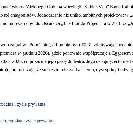
Normana Osborna/Zielonego Goblina w trylogii „Spider-Man” Sama Raim
t do ról antagonistów. Jednocześnie nie unikał ambitnych projektów: w
u nominowany był do Oscara za „The Florida Project”, a w 2018 za „At
dawno zagrał w „Poor Things” Lanthimosa (2023), zdobywając uznanie
remiera w grudniu 2026), gdzie ponownie współpracuje z Eggersem ob
a 2025–2026, co pokazuje jego pasję do teatru. Jego osiągnięcia to n
uje, bo pokazuje, że sukces to mieszanka talentu, dyscypliny i odwag
 rodzina i życie prywatne
era, rodzina i życie prywatne