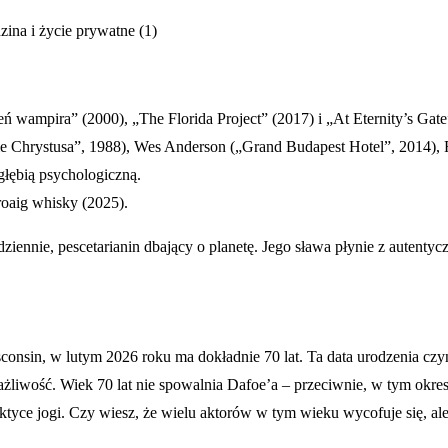
ń wampira” (2000), „The Florida Project” (2017) i „At Eternity’s Gate
ie Chrystusa”, 1988), Wes Anderson („Grand Budapest Hotel”, 2014), 
łębią psychologiczną.
oaig whisky (2025).
codziennie, pescetarianin dbający o planetę. Jego sława płynie z autent
onsin, w lutym 2026 roku ma dokładnie 70 lat. Ta data urodzenia czy
 wrażliwość. Wiek 70 lat nie spowalnia Dafoe’a – przeciwnie, w tym okre
raktyce jogi. Czy wiesz, że wielu aktorów w tym wieku wycofuje się, 