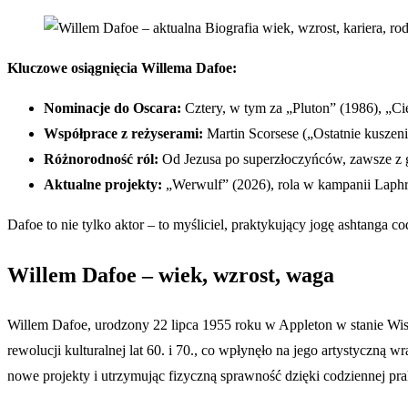
Kluczowe osiągnięcia Willema Dafoe:
Nominacje do Oscara:
Cztery, w tym za „Pluton” (1986), „Cie
Współprace z reżyserami:
Martin Scorsese („Ostatnie kuszen
Różnorodność ról:
Od Jezusa po superzłoczyńców, zawsze z g
Aktualne projekty:
„Werwulf” (2026), rola w kampanii Laphr
Dafoe to nie tylko aktor – to myśliciel, praktykujący jogę ashtanga 
Willem Dafoe – wiek, wzrost, waga
Willem Dafoe, urodzony 22 lipca 1955 roku w Appleton w stanie Wisc
rewolucji kulturalnej lat 60. i 70., co wpłynęło na jego artystyczną
nowe projekty i utrzymując fizyczną sprawność dzięki codziennej p