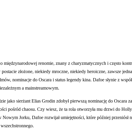
o międzynarodowej renomie, znany z charyzmatycznych i często kontrow
 postacie złożone, niekiedy mroczne, niekiedy heroiczne, zawsze jednak
ilmów, nominacje do Oscara i status legendy kina. Dafoe słynie z współ
niezależnym a mainstreamowym.
zie jako sierżant Elias Grodin zdobył pierwszą nominację do Oscara z
ci pośród chaosu. Czy wiesz, że ta rola otworzyła mu drzwi do Hollyw
Nowym Jorku, Dafoe rozwijał umiejętności, które później przeniósł na 
a wszechstronnego.