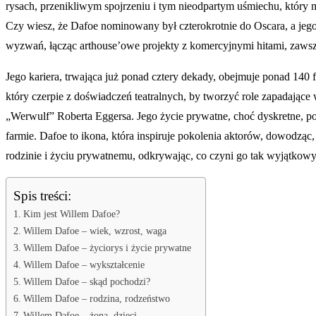
rysach, przenikliwym spojrzeniu i tym nieodpartym uśmiechu, który 
Czy wiesz, że Dafoe nominowany był czterokrotnie do Oscara, a jego 
wyzwań, łącząc arthouse’owe projekty z komercyjnymi hitami, zawsze
Jego kariera, trwająca już ponad cztery dekady, obejmuje ponad 140 
który czerpie z doświadczeń teatralnych, by tworzyć role zapadające
„Werwulf” Roberta Eggersa. Jego życie prywatne, choć dyskretne, p
farmie. Dafoe to ikona, która inspiruje pokolenia aktorów, dowodząc,
rodzinie i życiu prywatnemu, odkrywając, co czyni go tak wyjątkow
Spis treści:
Kim jest Willem Dafoe?
Willem Dafoe – wiek, wzrost, waga
Willem Dafoe – życiorys i życie prywatne
Willem Dafoe – wykształcenie
Willem Dafoe – skąd pochodzi?
Willem Dafoe – rodzina, rodzeństwo
Willem Dafoe – żona, dzieci