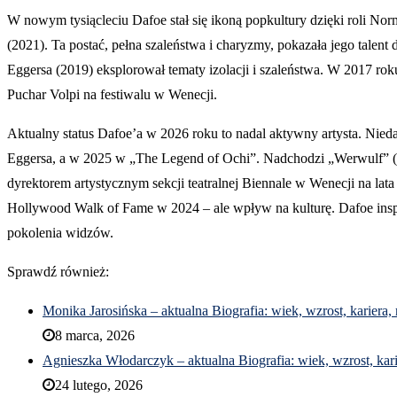
W nowym tysiącleciu Dafoe stał się ikoną popkultury dzięki roli 
(2021). Ta postać, pełna szaleństwa i charyzmy, pokazała jego talen
Eggersa (2019) eksplorował tematy izolacji i szaleństwa. W 2017 rok
Puchar Volpi na festiwalu w Wenecji.
Aktualny status Dafoe’a w 2026 roku to nadal aktywny artysta. Nie
Eggersa, a w 2025 w „The Legend of Ochi”. Nadchodzi „Werwulf” (p
dyrektorem artystycznym sekcji teatralnej Biennale w Wenecji na lat
Hollywood Walk of Fame w 2024 – ale wpływ na kulturę. Dafoe inspir
pokolenia widzów.
Sprawdź również:
Monika Jarosińska – aktualna Biografia: wiek, wzrost, kariera,
8 marca, 2026
Agnieszka Włodarczyk – aktualna Biografia: wiek, wzrost, kari
24 lutego, 2026