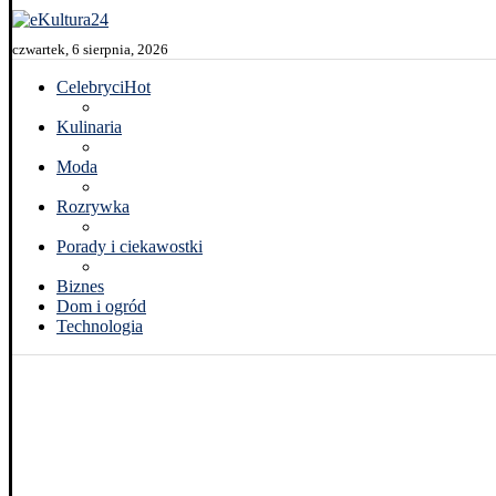
czwartek, 6 sierpnia, 2026
Celebryci
Hot
Kulinaria
Moda
Rozrywka
Porady i ciekawostki
Biznes
Dom i ogród
Technologia