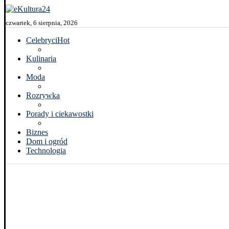
czwartek, 6 sierpnia, 2026
Celebryci
Hot
Kulinaria
Moda
Rozrywka
Porady i ciekawostki
Biznes
Dom i ogród
Technologia