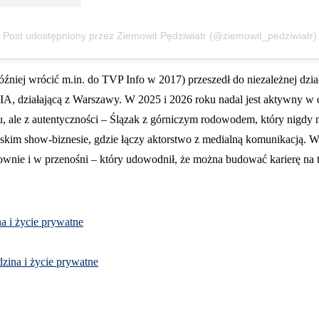
Post udostępniony przez Ziemowit Pędziwiatr (@ziemowit_pedziwiatr)
óźniej wrócić m.in. do TVP Info w 2017) przeszedł do niezależnej dział
IA, działającą z Warszawy. W 2025 i 2026 roku nadal jest aktywny w
nu, ale z autentyczności – Ślązak z górniczym rodowodem, który nigdy ni
skim show-biznesie, gdzie łączy aktorstwo z medialną komunikacją. Wi
łownie i w przenośni – który udowodnił, że można budować karierę na ta
na i życie prywatne
dzina i życie prywatne