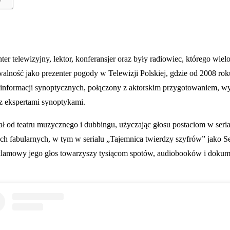
nter telewizyjny, lektor, konferansjer oraz były radiowiec, którego w
alność jako prezenter pogody w Telewizji Polskiej, gdzie od 2008 rok
informacji synoptycznych, połączony z aktorskim przygotowaniem, wyró
z ekspertami synoptykami.
ał od teatru muzycznego i dubbingu, użyczając głosu postaciom w ser
ach fabularnych, w tym w serialu „Tajemnica twierdzy szyfrów” jako 
reklamowy jego głos towarzyszy tysiącom spotów, audiobooków i dokum