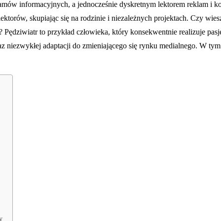
ogramów informacyjnych, a jednocześnie dyskretnym lektorem reklam i 
torów, skupiając się na rodzinie i niezależnych projektach. Czy wiesz
a? Pędziwiatr to przykład człowieka, który konsekwentnie realizuje pa
oraz niezwykłej adaptacji do zmieniającego się rynku medialnego. W t
y