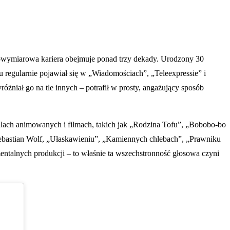
ielowymiarowa kariera obejmuje ponad trzy dekady. Urodzony 30
u regularnie pojawiał się w „Wiadomościach”, „Teleexpressie” i
żniał go na tle innych – potrafił w prosty, angażujący sposób
ialach animowanych i filmach, takich jak „Rodzina Tofu”, „Bobobo-bo
Sebastian Wolf, „Ułaskawieniu”, „Kamiennych chlebach”, „Prawniku
entalnych produkcji – to właśnie ta wszechstronność głosowa czyni