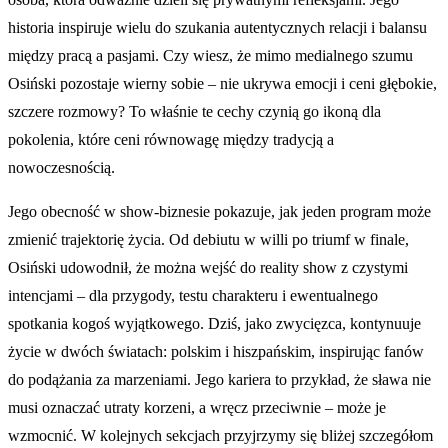
historia inspiruje wielu do szukania autentycznych relacji i balansu
między pracą a pasjami. Czy wiesz, że mimo medialnego szumu
Osiński pozostaje wierny sobie – nie ukrywa emocji i ceni głębokie,
szczere rozmowy? To właśnie te cechy czynią go ikoną dla
pokolenia, które ceni równowagę między tradycją a
nowoczesnością.
Jego obecność w show-biznesie pokazuje, jak jeden program może
zmienić trajektorię życia. Od debiutu w willi po triumf w finale,
Osiński udowodnił, że można wejść do reality show z czystymi
intencjami – dla przygody, testu charakteru i ewentualnego
spotkania kogoś wyjątkowego. Dziś, jako zwycięzca, kontynuuje
życie w dwóch światach: polskim i hiszpańskim, inspirując fanów
do podążania za marzeniami. Jego kariera to przykład, że sława nie
musi oznaczać utraty korzeni, a wręcz przeciwnie – może je
wzmocnić. W kolejnych sekcjach przyjrzymy się bliżej szczegółom