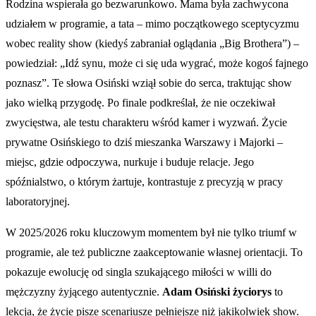
Rodzina wspierała go bezwarunkowo. Mama była zachwycona
udziałem w programie, a tata – mimo początkowego sceptycyzmu
wobec reality show (kiedyś zabraniał oglądania „Big Brothera”) –
powiedział: „Idź synu, może ci się uda wygrać, może kogoś fajnego
poznasz”. Te słowa Osiński wziął sobie do serca, traktując show
jako wielką przygodę. Po finale podkreślał, że nie oczekiwał
zwycięstwa, ale testu charakteru wśród kamer i wyzwań. Życie
prywatne Osińskiego to dziś mieszanka Warszawy i Majorki –
miejsc, gdzie odpoczywa, nurkuje i buduje relacje. Jego
spóźnialstwo, o którym żartuje, kontrastuje z precyzją w pracy
laboratoryjnej.
W 2025/2026 roku kluczowym momentem był nie tylko triumf w
programie, ale też publiczne zaakceptowanie własnej orientacji. To
pokazuje ewolucję od singla szukającego miłości w willi do
mężczyzny żyjącego autentycznie.
Adam Osiński życiorys
to
lekcja, że życie pisze scenariusze pełniejsze niż jakikolwiek show.