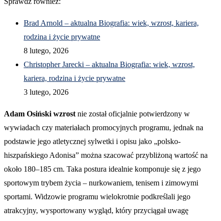
Sprawdź również:
Brad Arnold – aktualna Biografia: wiek, wzrost, kariera,
rodzina i życie prywatne
8 lutego, 2026
Christopher Jarecki – aktualna Biografia: wiek, wzrost,
kariera, rodzina i życie prywatne
3 lutego, 2026
Adam Osiński wzrost
nie został oficjalnie potwierdzony w
wywiadach czy materiałach promocyjnych programu, jednak na
podstawie jego atletycznej sylwetki i opisu jako „polsko-
hiszpańskiego Adonisa” można szacować przybliżoną wartość na
około 180–185 cm. Taka postura idealnie komponuje się z jego
sportowym trybem życia – nurkowaniem, tenisem i zimowymi
sportami. Widzowie programu wielokrotnie podkreślali jego
atrakcyjny, wysportowany wygląd, który przyciągał uwagę