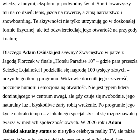
wiedzą z innymi, eksplorując podwodny świat. Sport towarzyszy
mu na co dzień: tenis, jazda na rowerze, a zimą narciarstwo i
snowboarding. Te aktywności nie tylko utrzymują go w doskonałej
formie fizycznej, ale też odzwierciedlają jego otwartość na przygody
i naturę.
Dlaczego
Adam Osiński
jest sławny? Zwycięstwo w parze z
Jagodą Florczak w finale „Hotelu Paradise 10” – gdzie para przeszła
Ścieżkę Lojalności i podzieliła się nagrodą 100 tysięcy złotych –
uczyniło go ikoną programu. Widzowie docenili jego szczerość,
poczucie humoru i emocjonalną otwartość. Nie jest typem lidera
dominującego w centrum uwagi, ale gdy czuje się swobodnie, jego
naturalny luz i błyskotliwe żarty robią wrażenie. Po programie jego
życie nabrało tempa – z lokalnego specjalisty stał się rozpoznawalną
twarzą w mediach społecznościowych. W 2026 roku
Adam
Osiński aktualny status
to nie tylko celebryta reality TV, ale także
osoba, która odważnie dzieli się prywatnymi refleksjami. Jego