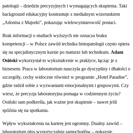
patologii – dziedzin precyzyjnych i wymagających skupienia. Taki
background edukacyjny kontrastuje z medialnym wizerunkiem
„Adonisa z Majorki”, pokazując wielowymiarowość postaci.
Brak informacji o studiach wyższych nie oznacza braku
kompetencji – w Polsce zawód technika histopatologii często opiera
się na specjalistycznym kursie po maturze lub technikum.
Adam
Osiński
wykorzystał to wykształcenie w praktyce, łącząc je z
biznesem. Praca w laboratorium nauczyła go dyscypliny i dbałości o
szczegóły, cechy widoczne również w programie „Hotel Paradise”,
gdzie radził sobie z wyzwaniami emocjonalnymi i grupowymi. Czy
wiesz, że precyzja laboratoryjna pomaga w codziennym życiu?
Osiński sam podkreśla, jak ważne jest skupienie – nawet jeśli
spóźnia się na spotkania.
Wpływ wykształcenia na karierę jest ogromny. Dualny zawód –
laboratorium plus wypożyczalnia samochodów – pokazuje