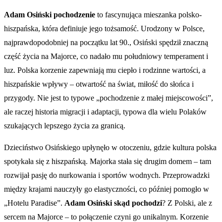
Adam Osiński pochodzenie
to fascynująca mieszanka polsko-
hiszpańska, która definiuje jego tożsamość. Urodzony w Polsce,
najprawdopodobniej na początku lat 90., Osiński spędził znaczną
część życia na Majorce, co nadało mu południowy temperament i
luz. Polska korzenie zapewniają mu ciepło i rodzinne wartości, a
hiszpańskie wpływy – otwartość na świat, miłość do słońca i
przygody. Nie jest to typowe „pochodzenie z małej miejscowości”,
ale raczej historia migracji i adaptacji, typowa dla wielu Polaków
szukających lepszego życia za granicą.
Dzieciństwo Osińskiego upłynęło w otoczeniu, gdzie kultura polska
spotykała się z hiszpańską. Majorka stała się drugim domem – tam
rozwijał pasję do nurkowania i sportów wodnych. Przeprowadzki
między krajami nauczyły go elastyczności, co później pomogło w
„Hotelu Paradise”.
Adam Osiński skąd pochodzi
? Z Polski, ale z
sercem na Majorce – to połączenie czyni go unikalnym. Korzenie