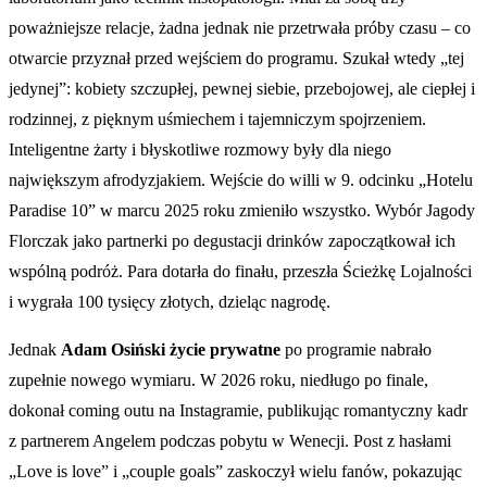
poważniejsze relacje, żadna jednak nie przetrwała próby czasu – co
otwarcie przyznał przed wejściem do programu. Szukał wtedy „tej
jedynej”: kobiety szczupłej, pewnej siebie, przebojowej, ale ciepłej i
rodzinnej, z pięknym uśmiechem i tajemniczym spojrzeniem.
Inteligentne żarty i błyskotliwe rozmowy były dla niego
największym afrodyzjakiem. Wejście do willi w 9. odcinku „Hotelu
Paradise 10” w marcu 2025 roku zmieniło wszystko. Wybór Jagody
Florczak jako partnerki po degustacji drinków zapoczątkował ich
wspólną podróż. Para dotarła do finału, przeszła Ścieżkę Lojalności
i wygrała 100 tysięcy złotych, dzieląc nagrodę.
Jednak
Adam Osiński życie prywatne
po programie nabrało
zupełnie nowego wymiaru. W 2026 roku, niedługo po finale,
dokonał coming outu na Instagramie, publikując romantyczny kadr
z partnerem Angelem podczas pobytu w Wenecji. Post z hasłami
„Love is love” i „couple goals” zaskoczył wielu fanów, pokazując