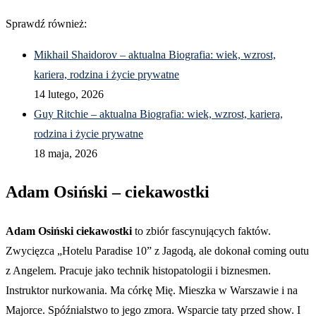
Sprawdź również:
Mikhail Shaidorov – aktualna Biografia: wiek, wzrost,
kariera, rodzina i życie prywatne
14 lutego, 2026
Guy Ritchie – aktualna Biografia: wiek, wzrost, kariera,
rodzina i życie prywatne
18 maja, 2026
Adam Osiński – ciekawostki
Adam Osiński ciekawostki
to zbiór fascynujących faktów.
Zwycięzca „Hotelu Paradise 10” z Jagodą, ale dokonał coming outu
z Angelem. Pracuje jako technik histopatologii i biznesmen.
Instruktor nurkowania. Ma córkę Mię. Mieszka w Warszawie i na
Majorce. Spóźnialstwo to jego zmora. Wsparcie taty przed show. I