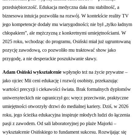
przedsiębiorczość. Edukacja medyczna dała mu stabilność, a
biznesowa intuicja pozwoliła na rozwój. W kontekście reality TV
jego kompetencje dodały mu wiarygodności; nie był „tylko ładnym
chłopakiem”, ale mężczyzną z konkretnymi umiejętnościami. W
2025 roku, wchodząc do programu, Osiński miał już ugruntowaną
pozycję zawodową, co pozwoliło mu traktować show jako
przygodę, a nie desperackie poszukiwanie sławy.
Adam Osiński wykształcenie
wpłynęło też na życie prywatne –
jako ojciec Mii ceni edukację i rozwój osobisty, przekazując
wartości precyzji i ciekawości świata. Brak formalnych dyplomów
uniwersyteckich nie ograniczył go; wręcz przeciwnie, praktyczne
umiejętności otworzyły drzwi do medialnej kariery. Dziś, w 2026
roku, jego ścieżka edukacyjna inspiruje młodych ludzi do łączenia
pasji z zawodem. Od sali laboratoryjnej po plaże Majorki –
wykształcenie Osińskiego to fundament sukcesu. Rozwijając się