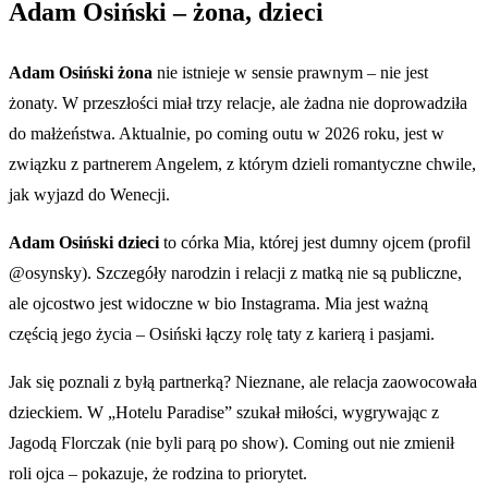
Adam Osiński – żona, dzieci
Adam Osiński żona
nie istnieje w sensie prawnym – nie jest
żonaty. W przeszłości miał trzy relacje, ale żadna nie doprowadziła
do małżeństwa. Aktualnie, po coming outu w 2026 roku, jest w
związku z partnerem Angelem, z którym dzieli romantyczne chwile,
jak wyjazd do Wenecji.
Adam Osiński dzieci
to córka Mia, której jest dumny ojcem (profil
@osynsky). Szczegóły narodzin i relacji z matką nie są publiczne,
ale ojcostwo jest widoczne w bio Instagrama. Mia jest ważną
częścią jego życia – Osiński łączy rolę taty z karierą i pasjami.
Jak się poznali z byłą partnerką? Nieznane, ale relacja zaowocowała
dzieckiem. W „Hotelu Paradise” szukał miłości, wygrywając z
Jagodą Florczak (nie byli parą po show). Coming out nie zmienił
roli ojca – pokazuje, że rodzina to priorytet.