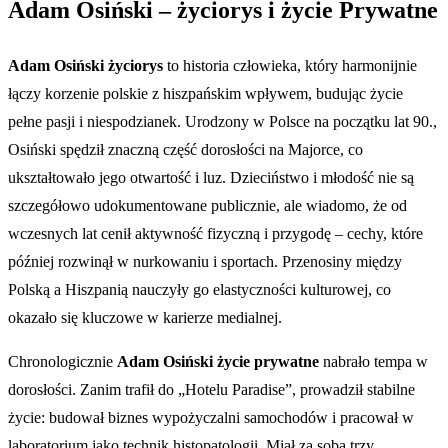
Adam Osiński – życiorys i życie Prywatne
Adam Osiński życiorys
to historia człowieka, który harmonijnie
łączy korzenie polskie z hiszpańskim wpływem, budując życie
pełne pasji i niespodzianek. Urodzony w Polsce na początku lat 90.,
Osiński spędził znaczną część dorosłości na Majorce, co
ukształtowało jego otwartość i luz. Dzieciństwo i młodość nie są
szczegółowo udokumentowane publicznie, ale wiadomo, że od
wczesnych lat cenił aktywność fizyczną i przygodę – cechy, które
później rozwinął w nurkowaniu i sportach. Przenosiny między
Polską a Hiszpanią nauczyły go elastyczności kulturowej, co
okazało się kluczowe w karierze medialnej.
Chronologicznie
Adam Osiński życie prywatne
nabrało tempa w
dorosłości. Zanim trafił do „Hotelu Paradise”, prowadził stabilne
życie: budował biznes wypożyczalni samochodów i pracował w
laboratorium jako technik histopatologii. Miał za sobą trzy