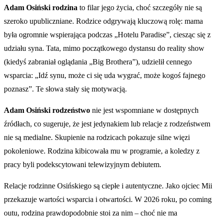
Adam Osiński rodzina
to filar jego życia, choć szczegóły nie są
szeroko upubliczniane. Rodzice odgrywają kluczową rolę: mama
była ogromnie wspierająca podczas „Hotelu Paradise”, ciesząc się z
udziału syna. Tata, mimo początkowego dystansu do reality show
(kiedyś zabraniał oglądania „Big Brothera”), udzielił cennego
wsparcia: „Idź synu, może ci się uda wygrać, może kogoś fajnego
poznasz”. Te słowa stały się motywacją.
Adam Osiński rodzeństwo
nie jest wspomniane w dostępnych
źródłach, co sugeruje, że jest jedynakiem lub relacje z rodzeństwem
nie są medialne. Skupienie na rodzicach pokazuje silne więzi
pokoleniowe. Rodzina kibicowała mu w programie, a koledzy z
pracy byli podekscytowani telewizyjnym debiutem.
Relacje rodzinne Osińskiego są ciepłe i autentyczne. Jako ojciec Mii
przekazuje wartości wsparcia i otwartości. W 2026 roku, po coming
outu, rodzina prawdopodobnie stoi za nim – choć nie ma