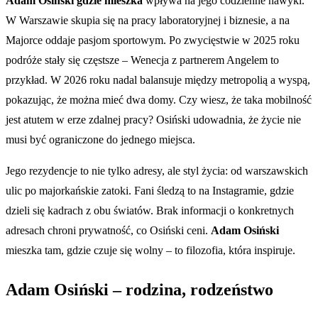
Adam Osiński gdzie mieszka
wpływa na jego codzienne nawyki.
W Warszawie skupia się na pracy laboratoryjnej i biznesie, a na
Majorce oddaje pasjom sportowym. Po zwycięstwie w 2025 roku
podróże stały się częstsze – Wenecja z partnerem Angelem to
przykład. W 2026 roku nadal balansuje między metropolią a wyspą,
pokazując, że można mieć dwa domy. Czy wiesz, że taka mobilność
jest atutem w erze zdalnej pracy? Osiński udowadnia, że życie nie
musi być ograniczone do jednego miejsca.
Jego rezydencje to nie tylko adresy, ale styl życia: od warszawskich
ulic po majorkańskie zatoki. Fani śledzą to na Instagramie, gdzie
dzieli się kadrach z obu światów. Brak informacji o konkretnych
adresach chroni prywatność, co Osiński ceni.
Adam Osiński
mieszka tam, gdzie czuje się wolny – to filozofia, która inspiruje.
Adam Osiński – rodzina, rodzeństwo