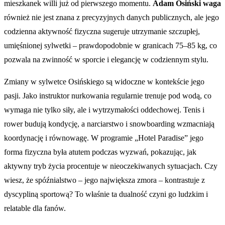
mieszkanek willi już od pierwszego momentu.
Adam Osiński waga
również nie jest znana z precyzyjnych danych publicznych, ale jego
codzienna aktywność fizyczna sugeruje utrzymanie szczupłej,
umięśnionej sylwetki – prawdopodobnie w granicach 75–85 kg, co
pozwala na zwinność w sporcie i elegancję w codziennym stylu.
Zmiany w sylwetce Osińskiego są widoczne w kontekście jego
pasji. Jako instruktor nurkowania regularnie trenuje pod wodą, co
wymaga nie tylko siły, ale i wytrzymałości oddechowej. Tenis i
rower budują kondycję, a narciarstwo i snowboarding wzmacniają
koordynację i równowagę. W programie „Hotel Paradise” jego
forma fizyczna była atutem podczas wyzwań, pokazując, jak
aktywny tryb życia procentuje w nieoczekiwanych sytuacjach. Czy
wiesz, że spóźnialstwo – jego największa zmora – kontrastuje z
dyscypliną sportową? To właśnie ta dualność czyni go ludzkim i
relatable dla fanów.