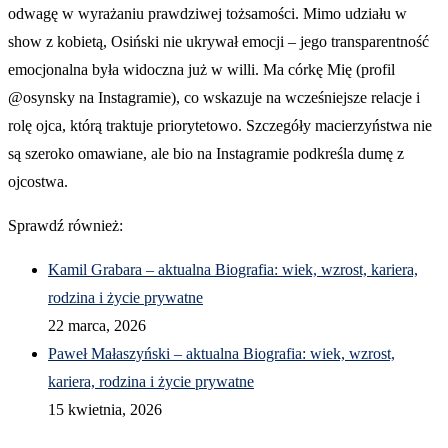
odwagę w wyrażaniu prawdziwej tożsamości. Mimo udziału w
show z kobietą, Osiński nie ukrywał emocji – jego transparentność
emocjonalna była widoczna już w willi. Ma córkę Mię (profil
@osynsky na Instagramie), co wskazuje na wcześniejsze relacje i
rolę ojca, którą traktuje priorytetowo. Szczegóły macierzyństwa nie
są szeroko omawiane, ale bio na Instagramie podkreśla dumę z
ojcostwa.
Sprawdź również:
Kamil Grabara – aktualna Biografia: wiek, wzrost, kariera,
rodzina i życie prywatne
22 marca, 2026
Paweł Małaszyński – aktualna Biografia: wiek, wzrost,
kariera, rodzina i życie prywatne
15 kwietnia, 2026