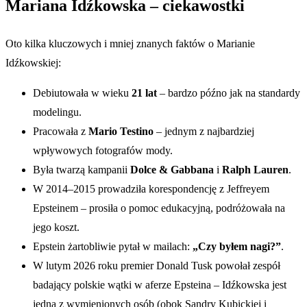
Mariana Idźkowska – ciekawostki
Oto kilka kluczowych i mniej znanych faktów o Marianie
Idźkowskiej:
Debiutowała w wieku
21 lat
– bardzo późno jak na standardy
modelingu.
Pracowała z
Mario Testino
– jednym z najbardziej
wpływowych fotografów mody.
Była twarzą kampanii
Dolce & Gabbana
i
Ralph Lauren
.
W 2014–2015 prowadziła korespondencję z Jeffreyem
Epsteinem – prosiła o pomoc edukacyjną, podróżowała na
jego koszt.
Epstein żartobliwie pytał w mailach:
„Czy byłem nagi?”
.
W lutym 2026 roku premier Donald Tusk powołał zespół
badający polskie wątki w aferze Epsteina – Idźkowska jest
jedną z wymienionych osób (obok Sandry Kubickiej i