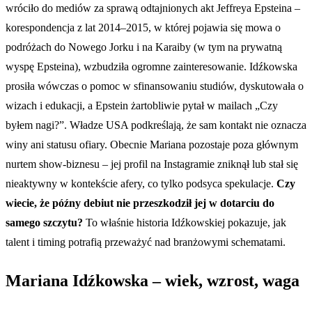
wróciło do mediów za sprawą odtajnionych akt Jeffreya Epsteina –
korespondencja z lat 2014–2015, w której pojawia się mowa o
podróżach do Nowego Jorku i na Karaiby (w tym na prywatną
wyspę Epsteina), wzbudziła ogromne zainteresowanie. Idźkowska
prosiła wówczas o pomoc w sfinansowaniu studiów, dyskutowała o
wizach i edukacji, a Epstein żartobliwie pytał w mailach „Czy
byłem nagi?”. Władze USA podkreślają, że sam kontakt nie oznacza
winy ani statusu ofiary. Obecnie Mariana pozostaje poza głównym
nurtem show-biznesu – jej profil na Instagramie zniknął lub stał się
nieaktywny w kontekście afery, co tylko podsyca spekulacje.
Czy
wiecie, że późny debiut nie przeszkodził jej w dotarciu do
samego szczytu?
To właśnie historia Idźkowskiej pokazuje, jak
talent i timing potrafią przeważyć nad branżowymi schematami.
Mariana Idźkowska – wiek, wzrost, waga