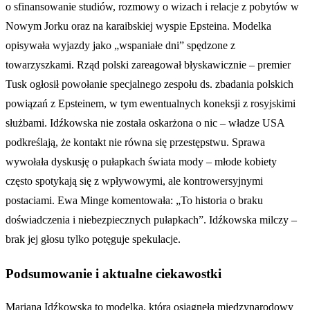
o sfinansowanie studiów, rozmowy o wizach i relacje z pobytów w
Nowym Jorku oraz na karaibskiej wyspie Epsteina. Modelka
opisywała wyjazdy jako „wspaniałe dni” spędzone z
towarzyszkami. Rząd polski zareagował błyskawicznie – premier
Tusk ogłosił powołanie specjalnego zespołu ds. zbadania polskich
powiązań z Epsteinem, w tym ewentualnych koneksji z rosyjskimi
służbami. Idźkowska nie została oskarżona o nic – władze USA
podkreślają, że kontakt nie równa się przestępstwu. Sprawa
wywołała dyskusję o pułapkach świata mody – młode kobiety
często spotykają się z wpływowymi, ale kontrowersyjnymi
postaciami. Ewa Minge komentowała: „To historia o braku
doświadczenia i niebezpiecznych pułapkach”. Idźkowska milczy –
brak jej głosu tylko potęguje spekulacje.
Podsumowanie i aktualne ciekawostki
Mariana Idźkowska to modelka, która osiągnęła międzynarodowy