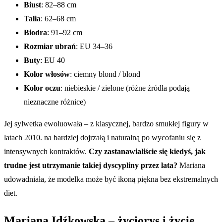
Biust
: 82–88 cm
Talia
: 62–68 cm
Biodra
: 91–92 cm
Rozmiar ubrań
: EU 34–36
Buty
: EU 40
Kolor włosów
: ciemny blond / blond
Kolor oczu
: niebieskie / zielone (różne źródła podają
nieznaczne różnice)
Jej sylwetka ewoluowała – z klasycznej, bardzo smukłej figury w
latach 2010. na bardziej dojrzałą i naturalną po wycofaniu się z
intensywnych kontraktów.
Czy zastanawialiście się kiedyś, jak
trudne jest utrzymanie takiej dyscypliny przez lata?
Mariana
udowadniała, że modelka może być ikoną piękna bez ekstremalnych
diet.
Mariana Idźkowska – życiorys i życie