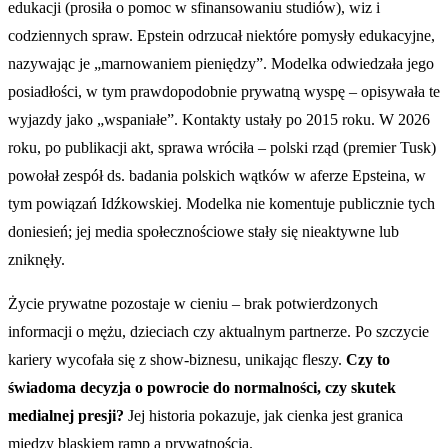
edukacji (prosiła o pomoc w sfinansowaniu studiów), wiz i
codziennych spraw. Epstein odrzucał niektóre pomysły edukacyjne,
nazywając je „marnowaniem pieniędzy”. Modelka odwiedzała jego
posiadłości, w tym prawdopodobnie prywatną wyspę – opisywała te
wyjazdy jako „wspaniałe”. Kontakty ustały po 2015 roku. W 2026
roku, po publikacji akt, sprawa wróciła – polski rząd (premier Tusk)
powołał zespół ds. badania polskich wątków w aferze Epsteina, w
tym powiązań Idźkowskiej. Modelka nie komentuje publicznie tych
doniesień; jej media społecznościowe stały się nieaktywne lub
zniknęły.
Życie prywatne pozostaje w cieniu – brak potwierdzonych
informacji o mężu, dzieciach czy aktualnym partnerze. Po szczycie
kariery wycofała się z show-biznesu, unikając fleszy.
Czy to
świadoma decyzja o powrocie do normalności, czy skutek
medialnej presji?
Jej historia pokazuje, jak cienka jest granica
między blaskiem ramp a prywatnością.