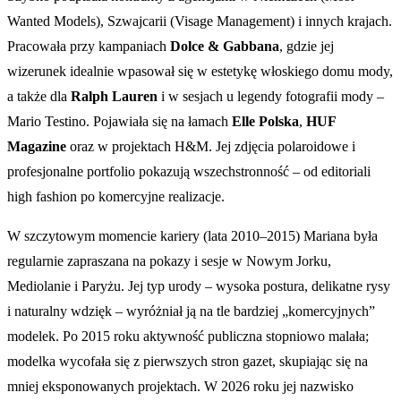
Wanted Models), Szwajcarii (Visage Management) i innych krajach.
Pracowała przy kampaniach
Dolce & Gabbana
, gdzie jej
wizerunek idealnie wpasował się w estetykę włoskiego domu mody,
a także dla
Ralph Lauren
i w sesjach u legendy fotografii mody –
Mario Testino. Pojawiała się na łamach
Elle Polska
,
HUF
Magazine
oraz w projektach H&M. Jej zdjęcia polaroidowe i
profesjonalne portfolio pokazują wszechstronność – od editoriali
high fashion po komercyjne realizacje.
W szczytowym momencie kariery (lata 2010–2015) Mariana była
regularnie zapraszana na pokazy i sesje w Nowym Jorku,
Mediolanie i Paryżu. Jej typ urody – wysoka postura, delikatne rysy
i naturalny wdzięk – wyróżniał ją na tle bardziej „komercyjnych”
modelek. Po 2015 roku aktywność publiczna stopniowo malała;
modelka wycofała się z pierwszych stron gazet, skupiając się na
mniej eksponowanych projektach. W 2026 roku jej nazwisko