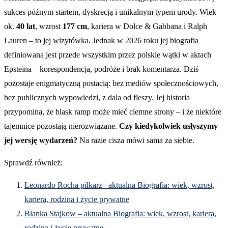
sukces późnym startem, dyskrecją i unikalnym typem urody. Wiek
ok.
40 lat
, wzrost
177 cm
, kariera w Dolce & Gabbana i Ralph
Lauren – to jej wizytówka. Jednak w 2026 roku jej biografia
definiowana jest przede wszystkim przez polskie wątki w aktach
Epsteina – korespondencja, podróże i brak komentarza. Dziś
pozostaje enigmatyczną postacią: bez mediów społecznościowych,
bez publicznych wypowiedzi, z dala od fleszy. Jej historia
przypomina, że blask ramp może mieć ciemne strony – i że niektóre
tajemnice pozostają nierozwiązane.
Czy kiedykolwiek usłyszymy
jej wersję wydarzeń?
Na razie cisza mówi sama za siebie.
Sprawdź również:
Leonardo Rocha piłkarz– aktualna Biografia: wiek, wzrost,
kariera, rodzina i życie prywatne
Blanka Stajkow – aktualna Biografia: wiek, wzrost, kariera,
rodzina i życie prywatne