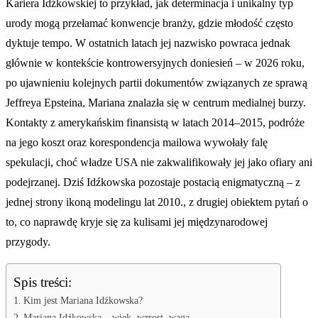
Kariera Idźkowskiej to przykład, jak determinacja i unikalny typ
urody mogą przełamać konwencje branży, gdzie młodość często
dyktuje tempo. W ostatnich latach jej nazwisko powraca jednak
głównie w kontekście kontrowersyjnych doniesień – w 2026 roku,
po ujawnieniu kolejnych partii dokumentów związanych ze sprawą
Jeffreya Epsteina, Mariana znalazła się w centrum medialnej burzy.
Kontakty z amerykańskim finansistą w latach 2014–2015, podróże
na jego koszt oraz korespondencja mailowa wywołały falę
spekulacji, choć władze USA nie zakwalifikowały jej jako ofiary ani
podejrzanej. Dziś Idźkowska pozostaje postacią enigmatyczną – z
jednej strony ikoną modelingu lat 2010., z drugiej obiektem pytań o
to, co naprawdę kryje się za kulisami jej międzynarodowej
przygody.
Spis treści:
Kim jest Mariana Idźkowska?
Mariana Idźkowska – wiek, wzrost, waga