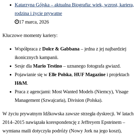
Katarzyna Gójska – aktualna Biografia: wiek, wzrost, kariera,
rodzina i życie prywatne
17 marca, 2026
Kluczowe momenty kariery:
Współpraca z
Dolce & Gabbana
– jedna z jej najbardziej
ikonicznych kampanii.
Sesje dla
Mario Testino
– uznanego fotografa gwiazd.
Pojawianie się w
Elle Polska
,
HUF Magazine
i projektach
H&M
.
Praca z agencjami: Most Wanted Models (Niemcy), Visage
Management (Szwajcaria), Division (Polska).
W życiu prywatnym Idźkowska zawsze strzegła dyskrecji. W latach
2014–2015 nawiązała korespondencję z Jeffreyem Epsteinem –
wymiana maili dotyczyła podróży (Nowy Jork na jego koszt),