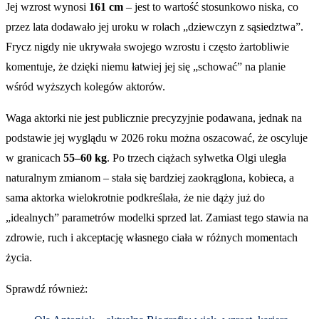
Jej wzrost wynosi
161 cm
– jest to wartość stosunkowo niska, co
przez lata dodawało jej uroku w rolach „dziewczyn z sąsiedztwa”.
Frycz nigdy nie ukrywała swojego wzrostu i często żartobliwie
komentuje, że dzięki niemu łatwiej jej się „schować” na planie
wśród wyższych kolegów aktorów.
Waga aktorki nie jest publicznie precyzyjnie podawana, jednak na
podstawie jej wyglądu w 2026 roku można oszacować, że oscyluje
w granicach
55–60 kg
. Po trzech ciążach sylwetka Olgi uległa
naturalnym zmianom – stała się bardziej zaokrąglona, kobieca, a
sama aktorka wielokrotnie podkreślała, że nie dąży już do
„idealnych” parametrów modelki sprzed lat. Zamiast tego stawia na
zdrowie, ruch i akceptację własnego ciała w różnych momentach
życia.
Sprawdź również: