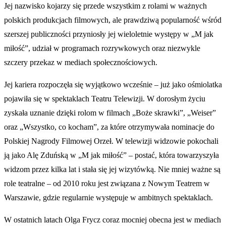
Jej nazwisko kojarzy się przede wszystkim z rolami w ważnych
polskich produkcjach filmowych, ale prawdziwą popularność wśród
szerszej publiczności przyniosły jej wieloletnie występy w „M jak
miłość”, udział w programach rozrywkowych oraz niezwykle
szczery przekaz w mediach społecznościowych.
Jej kariera rozpoczęła się wyjątkowo wcześnie – już jako ośmiolatka
pojawiła się w spektaklach Teatru Telewizji. W dorosłym życiu
zyskała uznanie dzięki rolom w filmach „Boże skrawki”, „Weiser”
oraz „Wszystko, co kocham”, za które otrzymywała nominacje do
Polskiej Nagrody Filmowej Orzeł. W telewizji widzowie pokochali
ją jako Alę Zduńską w „M jak miłość” – postać, która towarzyszyła
widzom przez kilka lat i stała się jej wizytówką. Nie mniej ważne są
role teatralne – od 2010 roku jest związana z Nowym Teatrem w
Warszawie, gdzie regularnie występuje w ambitnych spektaklach.
W ostatnich latach Olga Frycz coraz mocniej obecna jest w mediach