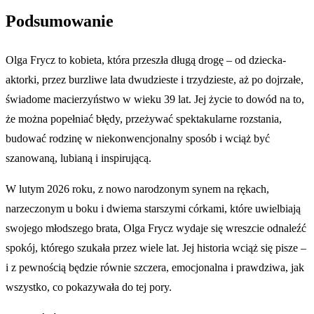
Podsumowanie
Olga Frycz to kobieta, która przeszła długą drogę – od dziecka-
aktorki, przez burzliwe lata dwudzieste i trzydzieste, aż po dojrzałe,
świadome macierzyństwo w wieku 39 lat. Jej życie to dowód na to,
że można popełniać błędy, przeżywać spektakularne rozstania,
budować rodzinę w niekonwencjonalny sposób i wciąż być
szanowaną, lubianą i inspirującą.
W lutym 2026 roku, z nowo narodzonym synem na rękach,
narzeczonym u boku i dwiema starszymi córkami, które uwielbiają
swojego młodszego brata, Olga Frycz wydaje się wreszcie odnaleźć
spokój, którego szukała przez wiele lat. Jej historia wciąż się pisze –
i z pewnością będzie równie szczera, emocjonalna i prawdziwa, jak
wszystko, co pokazywała do tej pory.