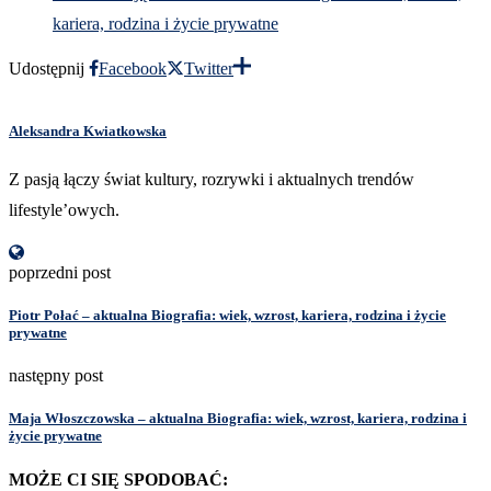
kariera, rodzina i życie prywatne
Udostępnij
Facebook
Twitter
Aleksandra Kwiatkowska
Z pasją łączy świat kultury, rozrywki i aktualnych trendów
lifestyle’owych.
poprzedni post
Piotr Połać – aktualna Biografia: wiek, wzrost, kariera, rodzina i życie
prywatne
następny post
Maja Włoszczowska – aktualna Biografia: wiek, wzrost, kariera, rodzina i
życie prywatne
MOŻE CI SIĘ SPODOBAĆ: