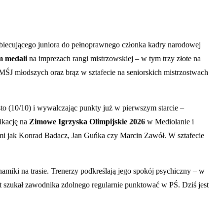
obiecującego juniora do pełnoprawnego członka kadry narodowej
m medali
na imprezach rangi mistrzowskiej – w tym trzy złote na
MŚJ młodszych oraz brąz w sztafecie na seniorskich mistrzostwach
ysto (10/10) i wywalczając punkty już w pierwszym starcie –
ikację na
Zimowe Igrzyska Olimpijskie 2026
w Mediolanie i
kami jak Konrad Badacz, Jan Guńka czy Marcin Zawół. W sztafecie
amiki na trasie. Trenerzy podkreślają jego spokój psychiczny – w
lat szukał zawodnika zdolnego regularnie punktować w PŚ. Dziś jest