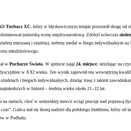
KS Turbacz XC
, który w błyskawicznym tempie przeszedł drogę od 
to zdominował juniorską scenę międzynarodową. Zdobył wówczas
siede
tafeta mieszana i sztafeta), srebrny medal w biegu indywidualnym na 
thlonu młodzieżowego.
wał w
Pucharze Świata
. W sprincie zajął
24. miejsce
, strzelając na cz
ej dyscyplinie w XXI wieku. Ten wynik zapewnił mu wewnętrzną kwalif
 sztafetach i biegach indywidualnych, dzieląc trasę z takimi zawodni
najmłodszych w historii – średnia wieku około 21–22 lat.
 na nartach, choć w seniorskiej stawce wciąż pracuje nad poprawą dyn
as”. Galica stał się ikoną nadziei dla polskiego biathlonu, który od 
ków w Podhalu.