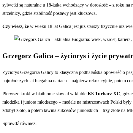
sylwetki są naturalne u 18-latka wchodzący w dorosłość – z roku na ro
strzelnicy, gdzie stabilność postawy jest kluczowa.
Czy wiesz, że
w wieku 18 lat Galica jest już starszy fizycznie niż w
Grzegorz Galica – życiorys i życie prywat
Życiorys Grzegorza Galicy to klasyczna podhalańska opowieść o pas
najmłodszych lat biegał na nartach – najpierw rekreacyjnie, potem co
Pierwsze kroki w biathlonie stawiał w klubie
KS Turbacz XC
, gdzi
młodzika i juniora młodszego – medale na mistrzostwach Polski były
zdobył złoto, a potem lawina sukcesów juniorskich – trzy złote na 
Sprawdź również: