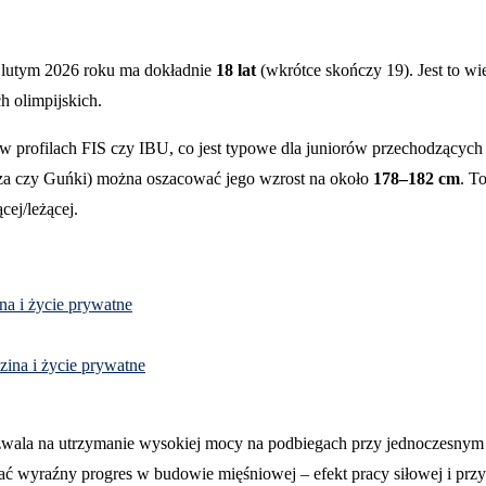
utym 2026 roku ma dokładnie
18 lat
(wkrótce skończy 19). Jest to wi
h olimpijskich.
 w profilach FIS czy IBU, co jest typowe dla juniorów przechodzącyc
za czy Guńki) można oszacować jego wzrost na około
178–182 cm
. T
cej/leżącej.
ina i życie prywatne
zina i życie prywatne
wala na utrzymanie wysokiej mocy na podbiegach przy jednoczesnym 
dać wyraźny progres w budowie mięśniowej – efekt pracy siłowej i 