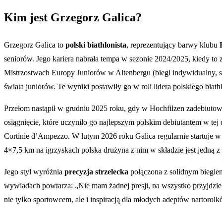
Kim jest Grzegorz Galica?
Grzegorz Galica to
polski biathlonista
, reprezentujący barwy klubu
seniorów. Jego kariera nabrała tempa w sezonie 2024/2025, kiedy 
Mistrzostwach Europy Juniorów w Altenbergu (biegi indywidualny, sz
świata juniorów. Te wyniki postawiły go w roli lidera polskiego bia
Przełom nastąpił w grudniu 2025 roku, gdy w Hochfilzen zadebiuto
osiągnięcie, które uczyniło go najlepszym polskim debiutantem w t
Cortinie d’Ampezzo. W lutym 2026 roku Galica regularnie startuje w
4×7,5 km na igrzyskach polska drużyna z nim w składzie jest jedną z 
Jego styl wyróżnia
precyzja strzelecka
połączona z solidnym biegiem
wywiadach powtarza: „Nie mam żadnej presji, na wszystko przyjdzie cz
nie tylko sportowcem, ale i inspiracją dla młodych adeptów nartorol