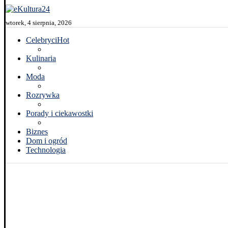
wtorek, 4 sierpnia, 2026
Celebryci
Hot
Kulinaria
Moda
Rozrywka
Porady i ciekawostki
Biznes
Dom i ogród
Technologia