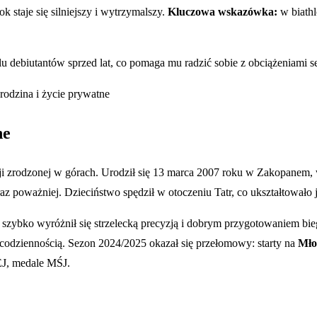
k staje się silniejszy i wytrzymalszy.
Kluczowa wskazówka:
w biathl
ielu debiutantów sprzed lat, co pomaga mu radzić sobie z obciążeniami 
ne
ji zrodzonej w górach. Urodził się 13 marca 2007 roku w Zakopanem, 
raz poważniej. Dzieciństwo spędził w otoczeniu Tatr, co ukształtowało 
e szybko wyróżnił się strzelecką precyzją i dobrym przygotowaniem 
 codziennością. Sezon 2024/2025 okazał się przełomowy: starty na
Mło
MEJ, medale MŚJ.