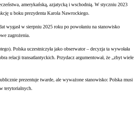
eczeństwa, amerykańską, azjatycką i wschodnią. W styczniu 2023
nkcję u boku prezydenta Karola Nawrockiego.
ndat wygasł w sierpniu 2025 roku po powołaniu na stanowisko
owe zagrożenia.
ego). Polska uczestniczyła jako obserwator – decyzja ta wywołała
ra relacji transatlantyckich. Przydacz argumentował, że „zbyt wiele
ublicznie prezentuje twarde, ale wyważone stanowisko: Polska musi
 terytorialnych.