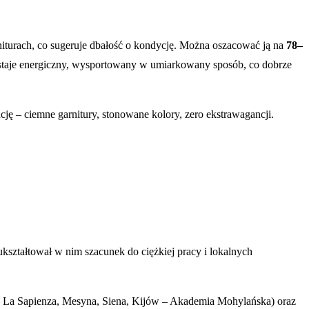
rniturach, co sugeruje dbałość o kondycję. Można oszacować ją na
78–
staje energiczny, wysportowany w umiarkowany sposób, co dobrze
ję – ciemne garnitury, stonowane kolory, zero ekstrawagancji.
ukształtował w nim szacunek do ciężkiej pracy i lokalnych
– La Sapienza, Mesyna, Siena, Kijów – Akademia Mohylańska) oraz