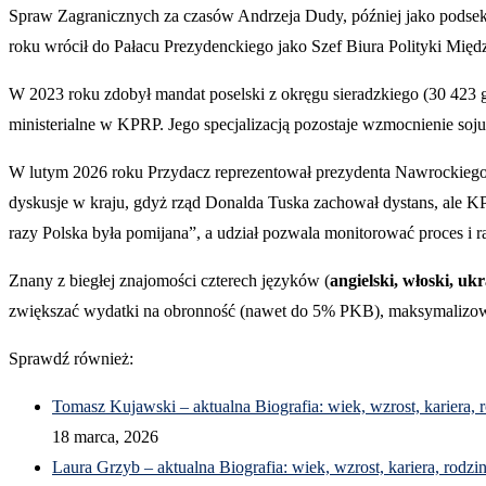
Spraw Zagranicznych za czasów Andrzeja Dudy, później jako podsek
roku wrócił do Pałacu Prezydenckiego jako Szef Biura Polityki Mi
W 2023 roku zdobył mandat poselski z okręgu sieradzkiego (30 423 
ministerialne w KPRP. Jego specjalizacją pozostaje wzmocnienie soj
W lutym 2026 roku Przydacz reprezentował prezydenta Nawrockieg
dyskusje w kraju, gdyż rząd Donalda Tuska zachował dystans, ale KPR
razy Polska była pomijana”, a udział pozwala monitorować proces i 
Znany z biegłej znajomości czterech języków (
angielski, włoski, ukr
zwiększać wydatki na obronność (nawet do 5% PKB), maksymalizować 
Sprawdź również:
Tomasz Kujawski – aktualna Biografia: wiek, wzrost, kariera, 
18 marca, 2026
Laura Grzyb – aktualna Biografia: wiek, wzrost, kariera, rodzi