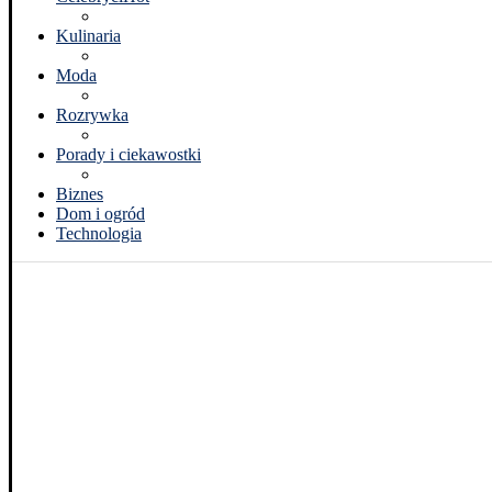
Kulinaria
Moda
Rozrywka
Porady i ciekawostki
Biznes
Dom i ogród
Technologia