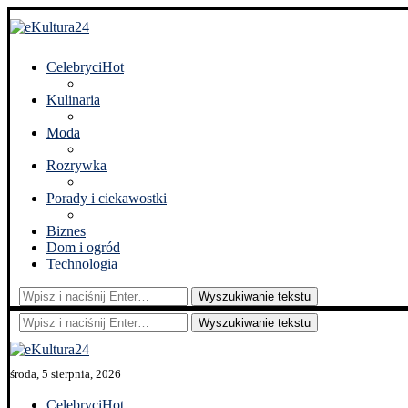
Celebryci
Hot
Kulinaria
Moda
Rozrywka
Porady i ciekawostki
Biznes
Dom i ogród
Technologia
Wyszukiwanie tekstu
Wyszukiwanie tekstu
środa, 5 sierpnia, 2026
Celebryci
Hot