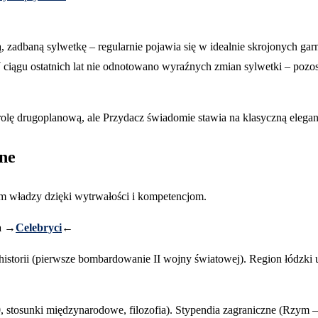
, zadbaną sylwetkę – regularnie pojawia się w idealnie skrojonych ga
ciągu ostatnich lat nie odnotowano wyraźnych zmian sylwetki – pozo
olę drugoplanową, ale Przydacz świadomie stawia na klasyczną eleganc
tne
um władzy dzięki wytrwałości i kompetencjom.
na →
Celebryci
←
 historii (pierwsze bombardowanie II wojny światowej). Region łódzki 
 stosunki międzynarodowe, filozofia). Stypendia zagraniczne (Rzym 