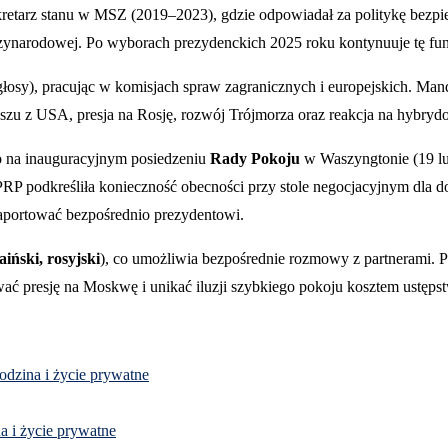
retarz stanu w MSZ (2019–2023), gdzie odpowiadał za politykę bezpi
ędzynarodowej. Po wyborach prezydenckich 2025 roku kontynuuje tę fu
głosy), pracując w komisjach spraw zagranicznych i europejskich. Ma
uszu z USA, presja na Rosję, rozwój Trójmorza oraz reakcja na hybryd
o na inauguracyjnym posiedzeniu
Rady Pokoju
w Waszyngtonie (19 lut
P podkreśliła konieczność obecności przy stole negocjacyjnym dla dob
raportować bezpośrednio prezydentowi.
aiński, rosyjski
), co umożliwia bezpośrednie rozmowy z partnerami. P
presję na Moskwę i unikać iluzji szybkiego pokoju kosztem ustępstw
rodzina i życie prywatne
na i życie prywatne