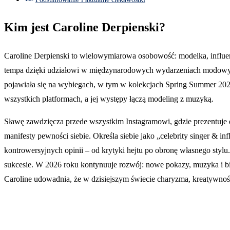
Kim jest Caroline Derpienski?
Caroline Derpienski to wielowymiarowa osobowość: modelka, influence
tempa dzięki udziałowi w międzynarodowych wydarzeniach modowyc
pojawiała się na wybiegach, w tym w kolekcjach Spring Summer 2026, 
wszystkich platformach, a jej występy łączą modeling z muzyką.
Sławę zawdzięcza przede wszystkim Instagramowi, gdzie prezentuje 
manifesty pewności siebie. Określa siebie jako „celebrity singer & in
kontrowersyjnych opinii – od krytyki hejtu po obronę własnego stylu
sukcesie. W 2026 roku kontynuuje rozwój: nowe pokazy, muzyka i bizn
Caroline udowadnia, że w dzisiejszym świecie charyzma, kreatywność