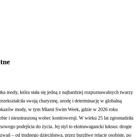
atne
ka mody, która stała się jedną z najbardziej rozpoznawalnych twarzy
kształciła swoją charyzmę, urodę i determinację w globalną
ch pokazów mody, w tym Miami Swim Week, gdzie w 2026 roku
bie i nieustraszoną wobec kontrowersji. W wieku 25 lat zgromadziła
owego podejścia do życia. Jej styl to ekstrawagancki luksus: drogie
yzwań – od trudnego dzieciństwa, przez burzliwe relacje osobiste, po