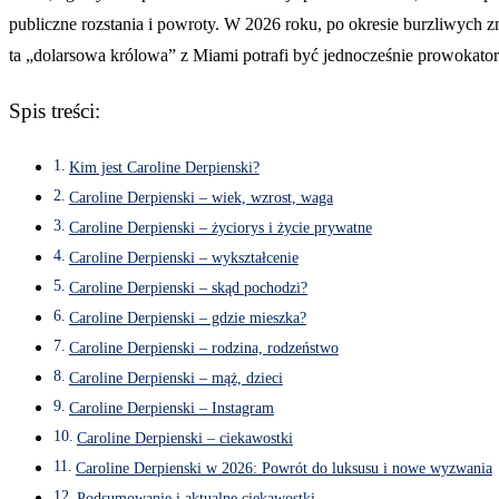
publiczne rozstania i powroty. W 2026 roku, po okresie burzliwych z
ta „dolarsowa królowa” z Miami potrafi być jednocześnie prowokatorką
Spis treści:
Kim jest Caroline Derpienski?
Caroline Derpienski – wiek, wzrost, waga
Caroline Derpienski – życiorys i życie prywatne
Caroline Derpienski – wykształcenie
Caroline Derpienski – skąd pochodzi?
Caroline Derpienski – gdzie mieszka?
Caroline Derpienski – rodzina, rodzeństwo
Caroline Derpienski – mąż, dzieci
Caroline Derpienski – Instagram
Caroline Derpienski – ciekawostki
Caroline Derpienski w 2026: Powrót do luksusu i nowe wyzwania
Podsumowanie i aktualne ciekawostki