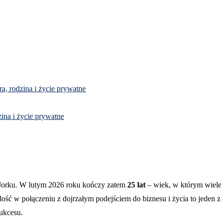
a, rodzina i życie prywatne
zina i życie prywatne
rku. W lutym 2026 roku kończy zatem
25 lat
– wiek, w którym wiele 
 w połączeniu z dojrzałym podejściem do biznesu i życia to jeden z
ukcesu.