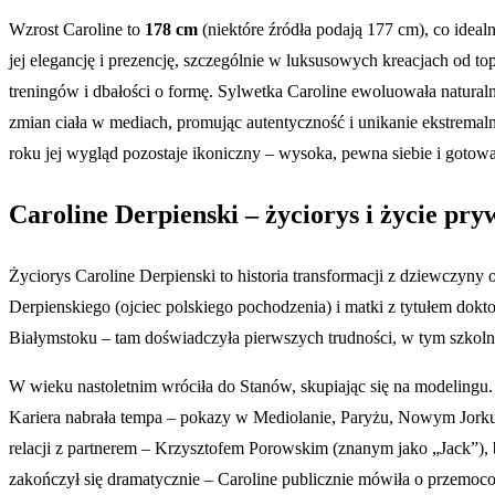
Wzrost Caroline to
178 cm
(niektóre źródła podają 177 cm), co idea
jej elegancję i prezencję, szczególnie w luksusowych kreacjach od 
treningów i dbałości o formę. Sylwetka Caroline ewoluowała naturalni
zmian ciała w mediach, promując autentyczność i unikanie ekstremalny
roku jej wygląd pozostaje ikoniczny – wysoka, pewna siebie i gotow
Caroline Derpienski – życiorys i życie pry
Życiorys Caroline Derpienski to historia transformacji z dziewczy
Derpienskiego (ojciec polskiego pochodzenia) i matki z tytułem dokt
Białymstoku – tam doświadczyła pierwszych trudności, w tym szkolne
W wieku nastoletnim wróciła do Stanów, skupiając się na modelingu
Kariera nabrała tempa – pokazy w Mediolanie, Paryżu, Nowym Jorku
relacji z partnerem – Krzysztofem Porowskim (znanym jako „Jack”), 
zakończył się dramatycznie – Caroline publicznie mówiła o przemocow