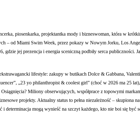
rka, piosenkarka, projektantka mody i bizneswoman, która w krótkim cz
h – od Miami Swim Week, przez pokazy w Nowym Jorku, Los Angeles, 
gdzie jej prezencja i energia sceniczną podbiły serca publiczności. 
ekstrawagancki lifestyle: zakupy w butikach Dolce & Gabbana, Valenti
fluencer”, „23 yo philanthropist & coolest girl” (choć w 2026 ma 25 lat
. Osiągnięcia? Miliony obserwujących, współprace z topowymi markami, 
esowe projekty. Aktualny status to pełna niezależność – skupiona na k
 i determinacja mogą wynieść na szczyt każdego, kto nie boi się być s