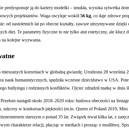
lnie predysponuje ją do kariery modelki – smukła, wysoka sylwetka do
topowych projektantów. Waga oscyluje wokół
56 kg
, co daje zdrowe pro
e: od nastoletnich lat po obecne kształty, zawsze utrzymywane dzięki 
ch diet. Te parametry fizyczne to nie tylko atut estetyczny, ale kluc
a na kolejne wyzwania.
watne
ny o mieszanych korzeniach w globalną gwiazdę. Urodzona 28 wrześni
ora nauk humanistycznych, spędziła wczesne dzieciństwo w USA. Potem 
go bullyingu i rodzinnych konfliktów. Ojciec zdradził matkę w dniu ś
. Przełom nastąpił około 2018–2020 roku: budowa obecności na Instag
, sukcesy w konkursach piękności (m.in. Queen of Poland 2019, Miss
biznesmenem starszym o ponad 35 lat. Związek trwał kilka lat, z zarę
ym charakterze relacji, płacząc w mediach i prosząc o modlitwę. Sprz