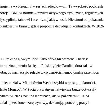
minuje na wybiegach i w sesjach zdjęciowych. Ta wysokość podkreśla
porcje i BMI w normie – rezultat aktywnego trybu życia, regularnych
dyscyplinie, tańcowi i scenicznej aktywności. Nie stroni od pokazania
z do sukcesu w branży, gdzie proporcje decydują o kontraktach. W 2026
a 2000 roku w Nowym Jorku jako córka biznesmena Charlesa
rodzina przeniosła się do Polski, gdzie Caroline dorastała w
lubu, co naznaczyło relacje toksycznością i emocjonalną przemocą.
ramie, udział w Miami Swim Week i szybki wzrost popularności.
 Elite Monaco). W życiu prywatnym największe burze dotyczyły
czynami w 2023 roku na Karaibach, ale w październiku 2024
edała pierścionek zaręczynowy, deklarując potrzebę pracy i