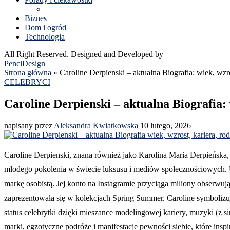
Biznes
Dom i ogród
Technologia
All Right Reserved. Designed and Developed by
PenciDesign
Strona główna
»
Caroline Derpienski – aktualna Biografia: wiek, wzro
CELEBRYCI
Caroline Derpienski – aktualna Biografia: 
napisany przez
Aleksandra Kwiatkowska
10 lutego, 2026
Caroline Derpienski, znana również jako Karolina Maria Derpieńska, 
młodego pokolenia w świecie luksusu i mediów społecznościowych.
markę osobistą. Jej konto na Instagramie przyciąga miliony obser
zaprezentowała się w kolekcjach Spring Summer. Caroline symbolizuj
status celebrytki dzięki mieszance modelingowej kariery, muzyki (z 
marki, egzotyczne podróże i manifestacje pewności siebie, które inspi