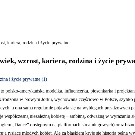
st, kariera, rodzina i życie prywatne
wiek, wzrost, kariera, rodzina i życie pryw
to polsko-amerykańska modelka, influencerka, piosenkarka i projektant
 Urodzona w Nowym Jorku, wychowana częściowo w Polsce, szybko prze
wujących, a ona sama regularnie pojawia się na wybiegach prestiżowy
e współczesną niezależną kobietę – ambitną, odważną w wyrażaniu sie
singlem „Dance” dostępnym na platformach streamingowych) oraz biznes
rują tysiące młodych kobiet. Ale za blaskiem kryje się historia pełna w