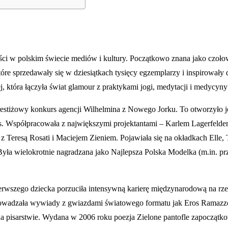
ci w polskim świecie mediów i kultury. Początkowo znana jako czołowa 
re sprzedawały się w dziesiątkach tysięcy egzemplarzy i inspirowały do
j, która łączyła świat glamour z praktykami jogi, medytacji i medycyny 
 prestiżowy konkurs agencji Wilhelmina z Nowego Jorku. To otworzyło 
dels. Współpracowała z największymi projektantami – Karlem Lagerfeld
Teresą Rosati i Maciejem Zieniem. Pojawiała się na okładkach Elle, 
ła wielokrotnie nagradzana jako Najlepsza Polska Modelka (m.in. p
rwszego dziecka porzuciła intensywną karierę międzynarodową na rzec
wadzała wywiady z gwiazdami światowego formatu jak Eros Ramazzott
 na pisarstwie. Wydana w 2006 roku poezja Zielone pantofle zapoczątkow