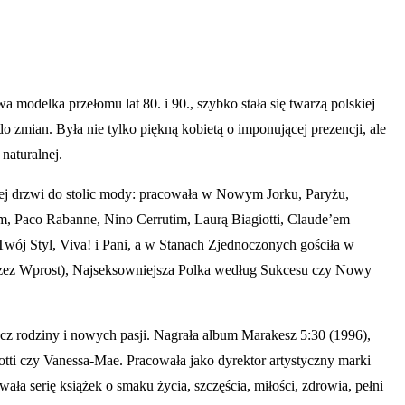
modelka przełomu lat 80. i 90., szybko stała się twarzą polskiej
 zmian. Była nie tylko piękną kobietą o imponującej prezencji, ale
naturalnej.
jej drzwi do stolic mody: pracowała w Nowym Jorku, Paryżu,
em, Paco Rabanne, Nino Cerrutim, Laurą Biagiotti, Claude’em
Twój Styl, Viva! i Pani, a w Stanach Zjednoczonych gościła w
rzez Wprost), Najseksowniejsza Polka według Sukcesu czy Nowy
z rodziny i nowych pasji. Nagrała album Marakesz 5:30 (1996),
i czy Vanessa-Mae. Pracowała jako dyrektor artystyczny marki
ała serię książek o smaku życia, szczęścia, miłości, zdrowia, pełni