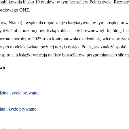
publikowała blisko 19 tytułów, w tym bestsellery Pełnia życia, Rozma
nościowego ONZ.
ferów, Niania) i wspierała organizacje charytatywne, w tym hospicju
ziećmi – oraz orędowniczką kobiecej siły i równowagi. Jej blog, Inst
nawrotu choroby w 2025 roku kontynuowała dzielenie się wiedzą w zamkn
ych modelek świata, później uczyła tysiące Polek, jak znaleźć spokój
iruje, a książki wracają na listy bestsellerów, przypominając o sile tra
a):
dzina i życie prywatne
ina i życie prywatne