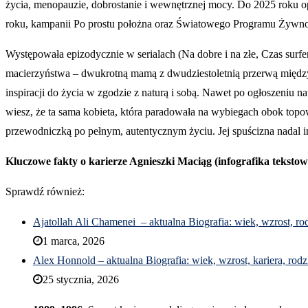
życia, menopauzie, dobrostanie i wewnętrznej mocy. Do 2025 roku o
roku, kampanii Po prostu położna oraz Światowego Programu Żyw
Występowała epizodycznie w serialach (Na dobre i na złe, Czas sur
macierzyństwa – dwukrotną mamą z dwudziestoletnią przerwą między d
inspiracji do życia w zgodzie z naturą i sobą. Nawet po ogłoszeniu 
wiesz, że ta sama kobieta, która paradowała na wybiegach obok topow
przewodniczką po pełnym, autentycznym życiu. Jej spuścizna nadal insp
Kluczowe fakty o karierze Agnieszki Maciąg (infografika tekstow
Sprawdź również:
Ajatollah Ali Chamenei – aktualna Biografia: wiek, wzrost, ro
1 marca, 2026
Alex Honnold – aktualna Biografia: wiek, wzrost, kariera, rodz
25 stycznia, 2026