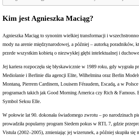
Kim jest Agnieszka Maciąg?
Agnieszka Maciąg to synonim wielkiej transformacji i wszechstronnoś
mody na arenie międzynarodowej, a później – autorką poradników, któ
przede wszystkim kobietą o niezwykłej głębi intelektualnej i duchowe
Jej kariera rozpoczęła się błyskawicznie w 1989 roku, gdy wygrała
Mediolanie i Berlinie dla agencji Elite, Wilhelmina oraz Berlin Mo
Montaną, Pierrem Cardinem, Louisem Féraudem, Escadą, a w Polsce z 
programach takich jak Good Morning America czy Rich & Famous. By
Symbol Seksu Elle.
W połowie lat 90. dokonała świadomego zwrotu – po narodzinach pie
prowadziła popularny program Siedem pokus w RTL 7, gdzie przepro
Vistula (2002–2005), zmieniając jej wizerunek, a później skupiła się