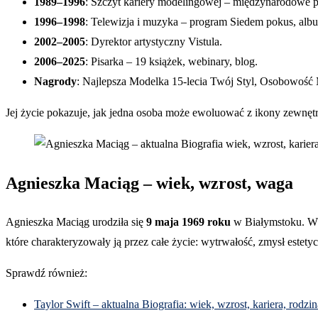
1989–1996
: Szczyt kariery modelingowej – międzynarodowe po
1996–1998
: Telewizja i muzyka – program Siedem pokus, alb
2002–2005
: Dyrektor artystyczny Vistula.
2006–2025
: Pisarka – 19 książek, webinary, blog.
Nagrody
: Najlepsza Modelka 15-lecia Twój Styl, Osobowość M
Jej życie pokazuje, jak jedna osoba może ewoluować z ikony zewnęt
Agnieszka Maciąg – wiek, wzrost, waga
Agnieszka Maciąg urodziła się
9 maja 1969 roku
w Białymstoku. W 
które charakteryzowały ją przez całe życie: wytrwałość, zmysł estet
Sprawdź również:
Taylor Swift – aktualna Biografia: wiek, wzrost, kariera, rodzi