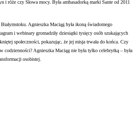
ryn i róże czy Słowa mocy. Była ambasadorką marki Sante od 2011
m w Białymstoku. Agnieszka Maciąg była ikoną świadomego
agram i webinary gromadziły dziesiątki tysięcy osób szukających
iętej społeczności, pokazując, że jej misja trwała do końca. Czy
 w codzienności? Agnieszka Maciąg nie była tylko celebrytką – była
nsformacji osobistej.