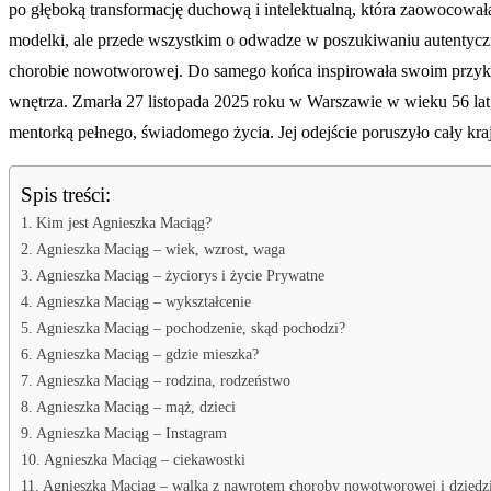
po głęboką transformację duchową i intelektualną, która zaowocowała s
modelki, ale przede wszystkim o odwadze w poszukiwaniu autentyc
chorobie nowotworowej. Do samego końca inspirowała swoim przykła
wnętrza. Zmarła 27 listopada 2025 roku w Warszawie w wieku 56 lat, 
mentorką pełnego, świadomego życia. Jej odejście poruszyło cały kra
Spis treści:
Kim jest Agnieszka Maciąg?
Agnieszka Maciąg – wiek, wzrost, waga
Agnieszka Maciąg – życiorys i życie Prywatne
Agnieszka Maciąg – wykształcenie
Agnieszka Maciąg – pochodzenie, skąd pochodzi?
Agnieszka Maciąg – gdzie mieszka?
Agnieszka Maciąg – rodzina, rodzeństwo
Agnieszka Maciąg – mąż, dzieci
Agnieszka Maciąg – Instagram
Agnieszka Maciąg – ciekawostki
Agnieszka Maciąg – walka z nawrotem choroby nowotworowej i dziedz