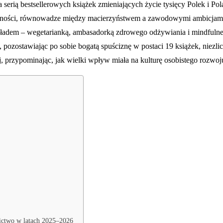
erią bestsellerowych książek zmieniających życie tysięcy Polek i Polak
zności, równowadze między macierzyństwem a zawodowymi ambicjami o
dem – wegetarianką, ambasadorką zdrowego odżywiania i mindfulness,
pozostawiając po sobie bogatą spuściznę w postaci 19 książek, niezlic
j, przypominając, jak wielki wpływ miała na kulturę osobistego rozwoj
ictwo w latach 2025–2026