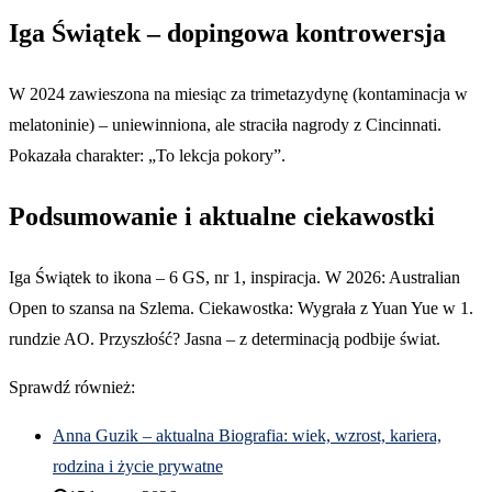
Iga Świątek – dopingowa kontrowersja
W 2024 zawieszona na miesiąc za trimetazydynę (kontaminacja w
melatoninie) – uniewinniona, ale straciła nagrody z Cincinnati.
Pokazała charakter: „To lekcja pokory”.
Podsumowanie i aktualne ciekawostki
Iga Świątek to ikona – 6 GS, nr 1, inspiracja. W 2026: Australian
Open to szansa na Szlema. Ciekawostka: Wygrała z Yuan Yue w 1.
rundzie AO. Przyszłość? Jasna – z determinacją podbije świat.
Sprawdź również:
Anna Guzik – aktualna Biografia: wiek, wzrost, kariera,
rodzina i życie prywatne