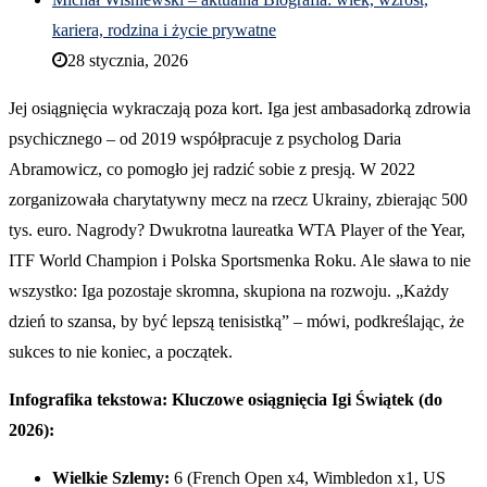
kariera, rodzina i życie prywatne
28 stycznia, 2026
Jej osiągnięcia wykraczają poza kort. Iga jest ambasadorką zdrowia
psychicznego – od 2019 współpracuje z psycholog Daria
Abramowicz, co pomogło jej radzić sobie z presją. W 2022
zorganizowała charytatywny mecz na rzecz Ukrainy, zbierając 500
tys. euro. Nagrody? Dwukrotna laureatka WTA Player of the Year,
ITF World Champion i Polska Sportsmenka Roku. Ale sława to nie
wszystko: Iga pozostaje skromna, skupiona na rozwoju. „Każdy
dzień to szansa, by być lepszą tenisistką” – mówi, podkreślając, że
sukces to nie koniec, a początek.
Infografika tekstowa: Kluczowe osiągnięcia Igi Świątek (do
2026):
Wielkie Szlemy:
6 (French Open x4, Wimbledon x1, US