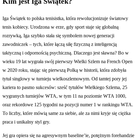
Kim jest Iga Świątek?
Iga Świątek to polska tenisistka, która rewolucjonizuje światowy
tenis kobiecy. Urodzona w erze, gdy sport staje się globalną
rozrywką, Iga szybko stała się symbolem nowej generacji
zawodniczek – tych, które łączą siłę fizyczną z inteligencją
taktyczną i odpornością psychiczną. Dlaczego jest sławna? Bo w
wieku 19 lat wygrała swój pierwszy Wielki Szlem na French Open
w 2020 roku, stając się pierwszą Polką w historii, która zdobyła
tytuł singlowy w turnieju wielkoszlemowym. Od tamtej pory jej
kariera to pasmo sukcesów: sześć tytułów Wielkiego Szlema, 25
wygranych turniejów WTA, w tym 11 na poziomie WTA 1000,
oraz rekordowe 125 tygodni na pozycji numer 1 w rankingu WTA.
To liczby, które mówią same za siebie, ale za nimi kryje się ciężka
praca i unikalny styl gry.
Jej gra opiera się na agresywnym baseline’ie, potężnym forehandzie