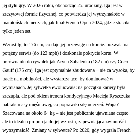
jej stylu gry. W 2026 roku, obchodząc 25. urodziny, Iga jest w
szczytowej formie fizycznej, co potwierdza jej wytrzymałość w
maratońskich meczach, jak finał French Open 2024, gdzie straciła
tylko jeden set.
Wzrost Igi to 176 cm, co daje jej przewagę na korcie: pozwala na
potężny serwis (do 123 mph) i doskonałe pokrycie kortu. W
porównaniu do rywalek jak Aryna Sabalenka (182 cm) czy Coco
Gauff (175 cm), Iga jest optymalnie zbudowana – nie za wysoka, by
tracić na mobilności, ale wystarczająco, by dominować w
wymianach. Jej sylwetka ewoluowała: na początku kariery była
szczupła, ale pod okiem trenera kondycyjnego Macieja Ryszczuka
nabrała masy mięśniowej, co poprawiło siłę uderzeń. Waga?
Szacowana na około 64 kg – nie jest publicznie ujawniana często,
ale to idealna proporcja do jej wzrostu, zapewniająca zwinność i
wytrzymałość. Zmiany w sylwetce? Po 2020, gdy wygrała French