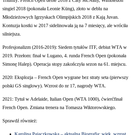
Triumfy: French Open deble 2018 z Caty McNally, Wimbledon
singiel 2018 (pokonała Leonie Küng), złoto w deblu na
Młodzieżowych Igrzyskach Olimpijskich 2018 z Kają Juvan.
Kontuzja kostki w 2017 sidelinowała ją na 7 miesięcy, ale wróciła
silniejsza.
Profesjonalizm (2016-2019): Siedem tytułów ITF, debiut WTA w
2019. Przełom: finał w Lugano, 4. runda French Open (pokonała
Simonę Halep). Operacja stopy zakończyła sezon na 61. miejscu.
2020: Eksplozja – French Open wygrane bez straty seta (pierwszy
polski GS singlowy). Wzrost do nr 17, nagrody WTA.
2021: Tytuł w Adelaide, Italian Open (WTA 1000), ćwierćfinał
French Open. Zmiana trenera na Tomasza Wiktorowskiego.
Sprawdź również:
Karolina Pajączkowska – aktualna Biografia: wiek, wzrost,