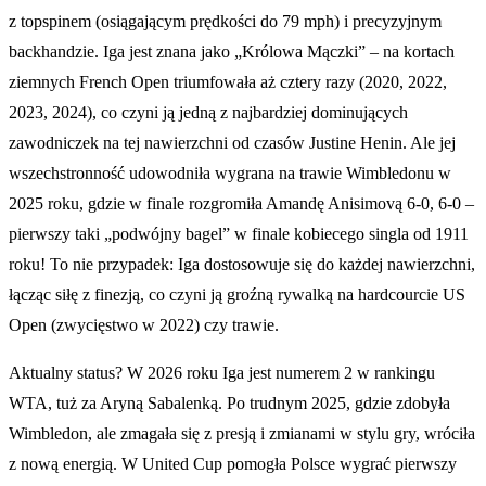
z topspinem (osiągającym prędkości do 79 mph) i precyzyjnym
backhandzie. Iga jest znana jako „Królowa Mączki” – na kortach
ziemnych French Open triumfowała aż cztery razy (2020, 2022,
2023, 2024), co czyni ją jedną z najbardziej dominujących
zawodniczek na tej nawierzchni od czasów Justine Henin. Ale jej
wszechstronność udowodniła wygrana na trawie Wimbledonu w
2025 roku, gdzie w finale rozgromiła Amandę Anisimovą 6-0, 6-0 –
pierwszy taki „podwójny bagel” w finale kobiecego singla od 1911
roku! To nie przypadek: Iga dostosowuje się do każdej nawierzchni,
łącząc siłę z finezją, co czyni ją groźną rywalką na hardcourcie US
Open (zwycięstwo w 2022) czy trawie.
Aktualny status? W 2026 roku Iga jest numerem 2 w rankingu
WTA, tuż za Aryną Sabalenką. Po trudnym 2025, gdzie zdobyła
Wimbledon, ale zmagała się z presją i zmianami w stylu gry, wróciła
z nową energią. W United Cup pomogła Polsce wygrać pierwszy