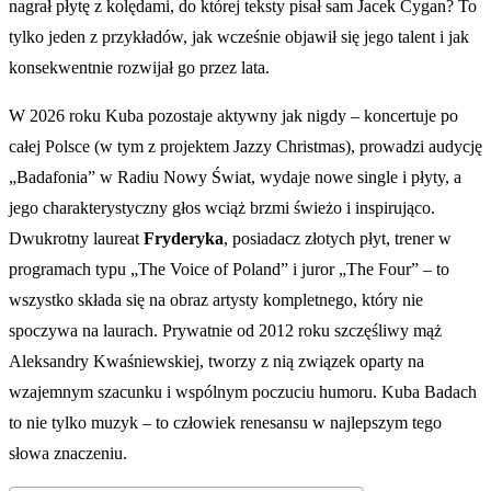
nagrał płytę z kolędami, do której teksty pisał sam Jacek Cygan? To
tylko jeden z przykładów, jak wcześnie objawił się jego talent i jak
konsekwentnie rozwijał go przez lata.
W 2026 roku Kuba pozostaje aktywny jak nigdy – koncertuje po
całej Polsce (w tym z projektem Jazzy Christmas), prowadzi audycję
„Badafonia” w Radiu Nowy Świat, wydaje nowe single i płyty, a
jego charakterystyczny głos wciąż brzmi świeżo i inspirująco.
Dwukrotny laureat
Fryderyka
, posiadacz złotych płyt, trener w
programach typu „The Voice of Poland” i juror „The Four” – to
wszystko składa się na obraz artysty kompletnego, który nie
spoczywa na laurach. Prywatnie od 2012 roku szczęśliwy mąż
Aleksandry Kwaśniewskiej, tworzy z nią związek oparty na
wzajemnym szacunku i wspólnym poczuciu humoru. Kuba Badach
to nie tylko muzyk – to człowiek renesansu w najlepszym tego
słowa znaczeniu.