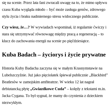
się na scenie. Przez lata fani zwracali uwagę na to, że mimo upływu
czasu Kuba wygląda młodo – być może zasługa genów, zdrowego
stylu życia i braku nadmiernego stresu widocznego publicznie.
Czy wiesz, że…?
W wywiadach wspominał, iż regularnie ćwiczy i
stara się utrzymywać równowagę między pracą a regeneracją – to
klucz do zachowania energii na scenie po pięćdziesiątce.
Kuba Badach – życiorys i życie prywatne
Historia Kuby Badacha zaczyna się w małym Krasnymstawie na
Lubelszczyźnie. Już jako pięciolatek śpiewał publicznie „Blackbird”
Beatlesów w zamojskim amfiteatrze. W wieku 12 lat nagrał
debiutancką płytę
„Gwiazdkowe Cuda”
– kolędy z tekstami m.in.
Jacka Cygana. To był sygnał, że mamy do czynienia z dzieckiem
niezwykłym.