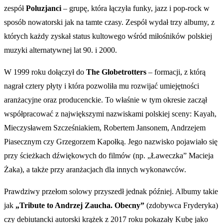
zespół
Poluzjanci
– grupę, która łączyła funky, jazz i pop-rock w
sposób nowatorski jak na tamte czasy. Zespół wydał trzy albumy, z
których każdy zyskał status kultowego wśród miłośników polskiej
muzyki alternatywnej lat 90. i 2000.
W 1999 roku dołączył do
The Globetrotters
– formacji, z którą
nagrał cztery płyty i która pozwoliła mu rozwijać umiejętności
aranżacyjne oraz producenckie. To właśnie w tym okresie zaczął
współpracować z największymi nazwiskami polskiej sceny: Kayah,
Mieczysławem Szcześniakiem, Robertem Jansonem, Andrzejem
Piasecznym czy Grzegorzem Kapołką. Jego nazwisko pojawiało się
przy ścieżkach dźwiękowych do filmów (np. „Ławeczka” Macieja
Żaka), a także przy aranżacjach dla innych wykonawców.
Prawdziwy przełom solowy przyszedł jednak później. Albumy takie
jak
„Tribute to Andrzej Zaucha. Obecny”
(zdobywca Fryderyka)
czy debiutancki autorski krążek z 2017 roku pokazały Kubę jako