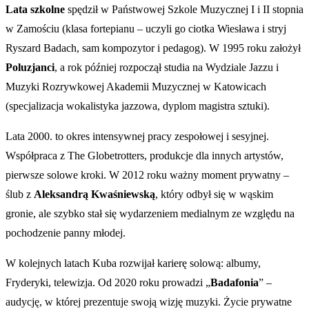
Lata szkolne
spędził w Państwowej Szkole Muzycznej I i II stopnia
w Zamościu (klasa fortepianu – uczyli go ciotka Wiesława i stryj
Ryszard Badach, sam kompozytor i pedagog). W 1995 roku założył
Poluzjanci
, a rok później rozpoczął studia na Wydziale Jazzu i
Muzyki Rozrywkowej Akademii Muzycznej w Katowicach
(specjalizacja wokalistyka jazzowa, dyplom magistra sztuki).
Lata 2000. to okres intensywnej pracy zespołowej i sesyjnej.
Współpraca z The Globetrotters, produkcje dla innych artystów,
pierwsze solowe kroki. W 2012 roku ważny moment prywatny –
ślub z
Aleksandrą Kwaśniewską
, który odbył się w wąskim
gronie, ale szybko stał się wydarzeniem medialnym ze względu na
pochodzenie panny młodej.
W kolejnych latach Kuba rozwijał karierę solową: albumy,
Fryderyki, telewizja. Od 2020 roku prowadzi „
Badafonia
” –
audycję, w której prezentuje swoją wizję muzyki. Życie prywatne