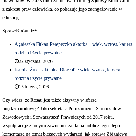
prawników. W 2023 roku zainicjował Turniej Sądowy Moot Court
z zakresu praw człowieka, co pokazuje jego zaangażowanie w
edukację.
Sprawdź również:
Agnieszka Fitkau-Perepeczko aktorka – wiek, wzrost, kariera,
rodzina i życie prywatne
22 stycznia, 2026
Kamila Żuk – aktualna Biografia: wiek, wzrost, kariera,
rodzina i życie prywatne
15 lutego, 2026
Czy wiesz, że Rosati jest także aktywny w sferze
międzynarodowej? Jako sekretarz Porozumienia Samorządów
Zawodowych i Stowarzyszeń Prawniczych od 2017 roku,
współpracuje z innymi zawodami zaufania publicznego. Jego
komentarze na temat bieżących wydarzeń, jak sprawa Zbigniewa