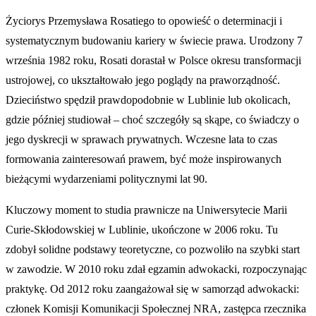
Życiorys Przemysława Rosatiego to opowieść o determinacji i
systematycznym budowaniu kariery w świecie prawa. Urodzony 7
września 1982 roku, Rosati dorastał w Polsce okresu transformacji
ustrojowej, co ukształtowało jego poglądy na praworządność.
Dzieciństwo spędził prawdopodobnie w Lublinie lub okolicach,
gdzie później studiował – choć szczegóły są skąpe, co świadczy o
jego dyskrecji w sprawach prywatnych. Wczesne lata to czas
formowania zainteresowań prawem, być może inspirowanych
bieżącymi wydarzeniami politycznymi lat 90.
Kluczowy moment to studia prawnicze na Uniwersytecie Marii
Curie-Skłodowskiej w Lublinie, ukończone w 2006 roku. Tu
zdobył solidne podstawy teoretyczne, co pozwoliło na szybki start
w zawodzie. W 2010 roku zdał egzamin adwokacki, rozpoczynając
praktykę. Od 2012 roku zaangażował się w samorząd adwokacki:
członek Komisji Komunikacji Społecznej NRA, zastępca rzecznika