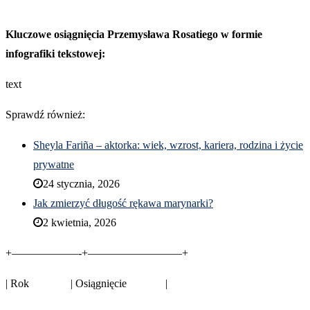
Kluczowe osiągnięcia Przemysława Rosatiego w formie
infografiki tekstowej:
text
Sprawdź również:
Sheyla Fariña – aktorka: wiek, wzrost, kariera, rodzina i życie
prywatne
24 stycznia, 2026
Jak zmierzyć długość rękawa marynarki?
2 kwietnia, 2026
+——————-+————————–+
| Rok | Osiągnięcie |