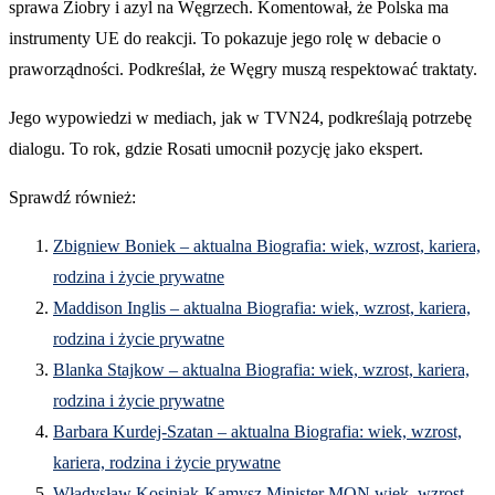
sprawa Ziobry i azyl na Węgrzech. Komentował, że Polska ma
instrumenty UE do reakcji. To pokazuje jego rolę w debacie o
praworządności. Podkreślał, że Węgry muszą respektować traktaty.
Jego wypowiedzi w mediach, jak w TVN24, podkreślają potrzebę
dialogu. To rok, gdzie Rosati umocnił pozycję jako ekspert.
Sprawdź również:
Zbigniew Boniek – aktualna Biografia: wiek, wzrost, kariera,
rodzina i życie prywatne
Maddison Inglis – aktualna Biografia: wiek, wzrost, kariera,
rodzina i życie prywatne
Blanka Stajkow – aktualna Biografia: wiek, wzrost, kariera,
rodzina i życie prywatne
Barbara Kurdej-Szatan – aktualna Biografia: wiek, wzrost,
kariera, rodzina i życie prywatne
Władysław Kosiniak-Kamysz Minister MON wiek, wzrost,