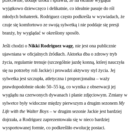
przeciwnie, dodaje uroku i sprawia, że na ekranie wygląda
wyjątkowo dziewczęco i delikatnie, co idealnie pasuje do ról
młodych bohaterek. Rodriguez często podkreśla w wywiadach, że
czuje się komfortowo ze swoją sylwetką i nie poddaje się presji
branży, by wyglądać w określony sposób.
Jeśli chodzi o
Nikki Rodriguez wagę
, nie jest ona publicznie
ujawniana w oficjalnych źródłach. Aktorka dba o zdrowy tryb
życia, regularnie trenuje (szczególnie jazdę konną, której nauczyła
się na potrzeby roli Jackie) i prowadzi aktywny styl życia. Jej
sylwetka jest szczupła, atletyczna i proporcjonalna – waży
prawdopodobnie około 50–55 kg, co wynika z obserwacji jej
wyglądu na czerwonych dywanach i planie zdjęciowym. Zmiany w
sylwetce były widoczne między pierwszym a drugim sezonem
My
Life with the Walter Boys
– w drugim sezonie Jackie jest bardziej
dojrzała, a Rodriguez zaprezentowała się w nieco bardziej
wysportowanej formie, co podkreśliło ewolucję postaci.