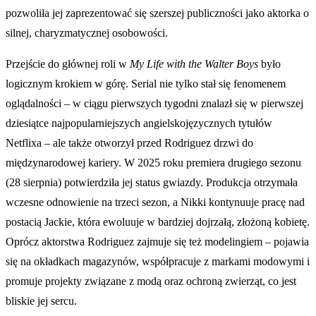
pozwoliła jej zaprezentować się szerszej publiczności jako aktorka o
silnej, charyzmatycznej osobowości.
Przejście do głównej roli w
My Life with the Walter Boys
było
logicznym krokiem w górę. Serial nie tylko stał się fenomenem
oglądalności – w ciągu pierwszych tygodni znalazł się w pierwszej
dziesiątce najpopularniejszych angielskojęzycznych tytułów
Netflixa – ale także otworzył przed Rodriguez drzwi do
międzynarodowej kariery. W 2025 roku premiera drugiego sezonu
(28 sierpnia) potwierdziła jej status gwiazdy. Produkcja otrzymała
wczesne odnowienie na trzeci sezon, a Nikki kontynuuje pracę nad
postacią Jackie, która ewoluuje w bardziej dojrzałą, złożoną kobietę.
Oprócz aktorstwa Rodriguez zajmuje się też modelingiem – pojawia
się na okładkach magazynów, współpracuje z markami modowymi i
promuje projekty związane z modą oraz ochroną zwierząt, co jest
bliskie jej sercu.