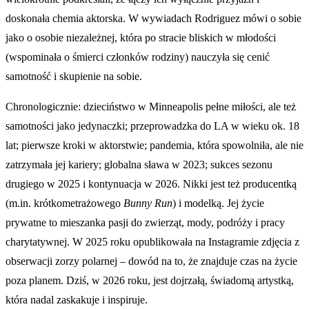
doskonała chemia aktorska. W wywiadach Rodriguez mówi o sobie
jako o osobie niezależnej, która po stracie bliskich w młodości
(wspominała o śmierci członków rodziny) nauczyła się cenić
samotność i skupienie na sobie.
Chronologicznie: dzieciństwo w Minneapolis pełne miłości, ale też
samotności jako jedynaczki; przeprowadzka do LA w wieku ok. 18
lat; pierwsze kroki w aktorstwie; pandemia, która spowolniła, ale nie
zatrzymała jej kariery; globalna sława w 2023; sukces sezonu
drugiego w 2025 i kontynuacja w 2026. Nikki jest też producentką
(m.in. krótkometrażowego
Bunny Run
) i modelką. Jej życie
prywatne to mieszanka pasji do zwierząt, mody, podróży i pracy
charytatywnej. W 2025 roku opublikowała na Instagramie zdjęcia z
obserwacji zorzy polarnej – dowód na to, że znajduje czas na życie
poza planem. Dziś, w 2026 roku, jest dojrzałą, świadomą artystką,
która nadal zaskakuje i inspiruje.