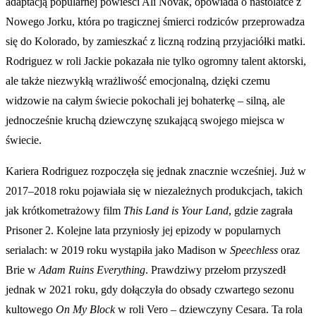
adaptacją popularnej powieści Ali Novak, opowiada o nastolatce z
Nowego Jorku, która po tragicznej śmierci rodziców przeprowadza
się do Kolorado, by zamieszkać z liczną rodziną przyjaciółki matki.
Rodriguez w roli Jackie pokazała nie tylko ogromny talent aktorski,
ale także niezwykłą wrażliwość emocjonalną, dzięki czemu
widzowie na całym świecie pokochali jej bohaterkę – silną, ale
jednocześnie kruchą dziewczynę szukającą swojego miejsca w
świecie.
Kariera Rodriguez rozpoczęła się jednak znacznie wcześniej. Już w
2017–2018 roku pojawiała się w niezależnych produkcjach, takich
jak krótkometrażowy film
This Land is Your Land
, gdzie zagrała
Prisoner 2. Kolejne lata przyniosły jej epizody w popularnych
serialach: w 2019 roku wystąpiła jako Madison w
Speechless
oraz
Brie w
Adam Ruins Everything
. Prawdziwy przełom przyszedł
jednak w 2021 roku, gdy dołączyła do obsady czwartego sezonu
kultowego
On My Block
w roli Vero – dziewczyny Cesara. Ta rola