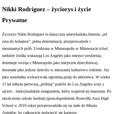
Nikki Rodriguez – życiorys i życie
Prywatne
Życiorys Nikki Rodriguez to klasyczna amerykańska historia „od
zera do bohatera”, pełna determinacji, przeprowadzek i
nieustannych prób. Urodzona w Minneapolis w Minnesocie (choć
niektóre źródła wskazują Los Angeles jako miejsce urodzenia,
dominuje wersja z Minneapolis jako miejscem dzieciństwa),
dorastała jako jedyne dziecko w mieszanej kulturowo rodzinie. Już
jako nastolatka wykazywała ogromną pasję do aktorstwa. W wieku
15 lat odbyła pierwszą „próbną” podróż do Los Angeles wraz z
ojcem – meksykańskim emigrantem, który wspierał jej marzenia. Po
ukończeniu szkoły średniej (prawdopodobnie Roseville Area High
School w 2010 roku) przeprowadziła się na stałe do Miasta
Aniołów, by całkowicie poświęcić się karierze.