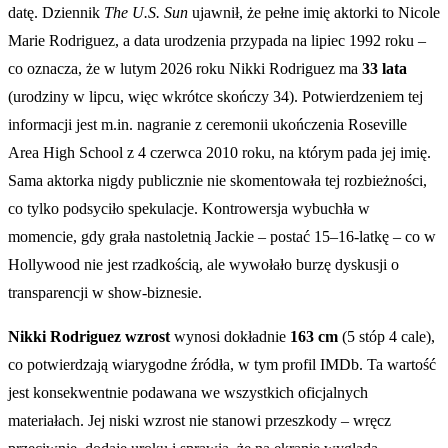
datę. Dziennik
The U.S. Sun
ujawnił, że pełne imię aktorki to Nicole
Marie Rodriguez, a data urodzenia przypada na lipiec 1992 roku –
co oznacza, że w lutym 2026 roku Nikki Rodriguez ma
33 lata
(urodziny w lipcu, więc wkrótce skończy 34). Potwierdzeniem tej
informacji jest m.in. nagranie z ceremonii ukończenia Roseville
Area High School z 4 czerwca 2010 roku, na którym pada jej imię.
Sama aktorka nigdy publicznie nie skomentowała tej rozbieżności,
co tylko podsyciło spekulacje. Kontrowersja wybuchła w
momencie, gdy grała nastoletnią Jackie – postać 15–16-latkę – co w
Hollywood nie jest rzadkością, ale wywołało burzę dyskusji o
transparencji w show-biznesie.
Nikki Rodriguez wzrost
wynosi dokładnie
163 cm
(5 stóp 4 cale),
co potwierdzają wiarygodne źródła, w tym profil IMDb. Ta wartość
jest konsekwentnie podawana we wszystkich oficjalnych
materiałach. Jej niski wzrost nie stanowi przeszkody – wręcz