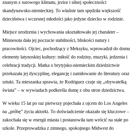
znanym z surowego klimatu, jezior i silnej społeczności
skandynawsko-niemieckiej. To właśnie tam spędziła większość
dzieciństwa i wczesnej młodości jako jedyne dziecko w rodzinie.
Miejsce urodzenia i wychowania ukształtowało jej charakter –
Minnesota dała jej poczucie stabilności, bliskości natury i
pracowitości. Ojciec, pochodzący z Meksyku, wprowadził do domu
elementy latynoskiej kultury: miłość do rodziny, muzyki, jedzenia i
celebracji tradycji. Matka o brytyjsko-niemieckim dziedzictwie
przekazała jej dyscyplinę, elegancję i zamiłowanie do literatury oraz
sztuki. Ta mieszanka sprawia, że Rodriguez czuje się „obywatelką
świata” – w wywiadach podkreśla dumę z obu stron dziedzictwa.
W wieku 15 lat po raz pierwszy pojechała z ojcem do Los Angeles
na „próbę” życia aktorki. To doświadczenie okazało się kluczowe –
zakochała się w energii miasta i postanowiła tam wrócić na stałe po
szkole. Przeprowadzka z zimnego, spokojnego Midwest do