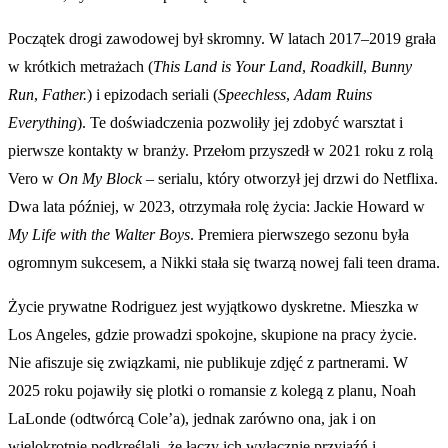
Początek drogi zawodowej był skromny. W latach 2017–2019 grała
w krótkich metrażach (
This Land is Your Land
,
Roadkill
,
Bunny
Run
,
Father.
) i epizodach seriali (
Speechless
,
Adam Ruins
Everything
). Te doświadczenia pozwoliły jej zdobyć warsztat i
pierwsze kontakty w branży. Przełom przyszedł w 2021 roku z rolą
Vero w
On My Block
– serialu, który otworzył jej drzwi do Netflixa.
Dwa lata później, w 2023, otrzymała rolę życia: Jackie Howard w
My Life with the Walter Boys
. Premiera pierwszego sezonu była
ogromnym sukcesem, a Nikki stała się twarzą nowej fali teen drama.
Życie prywatne Rodriguez jest wyjątkowo dyskretne. Mieszka w
Los Angeles, gdzie prowadzi spokojne, skupione na pracy życie.
Nie afiszuje się związkami, nie publikuje zdjęć z partnerami. W
2025 roku pojawiły się plotki o romansie z kolegą z planu, Noah
LaLonde (odtwórcą Cole’a), jednak zarówno ona, jak i on
wielokrotnie podkreślali, że łączy ich wyłącznie przyjaźń i