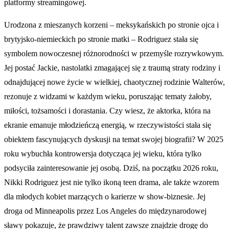
platformy streamingowej.
Urodzona z mieszanych korzeni – meksykańskich po stronie ojca i
brytyjsko-niemieckich po stronie matki – Rodriguez stała się
symbolem nowoczesnej różnorodności w przemyśle rozrywkowym.
Jej postać Jackie, nastolatki zmagającej się z traumą straty rodziny i
odnajdującej nowe życie w wielkiej, chaotycznej rodzinie Walterów,
rezonuje z widzami w każdym wieku, poruszając tematy żałoby,
miłości, tożsamości i dorastania. Czy wiesz, że aktorka, która na
ekranie emanuje młodzieńczą energią, w rzeczywistości stała się
obiektem fascynujących dyskusji na temat swojej biografii? W 2025
roku wybuchła kontrowersja dotycząca jej wieku, która tylko
podsyciła zainteresowanie jej osobą. Dziś, na początku 2026 roku,
Nikki Rodriguez jest nie tylko ikoną teen drama, ale także wzorem
dla młodych kobiet marzących o karierze w show-biznesie. Jej
droga od Minneapolis przez Los Angeles do międzynarodowej
sławy pokazuje, że prawdziwy talent zawsze znajdzie drogę do