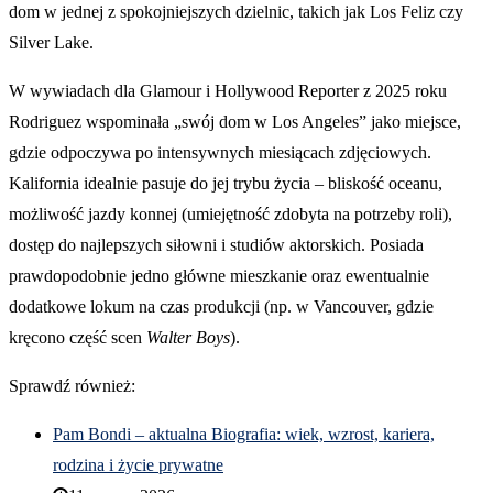
dom w jednej z spokojniejszych dzielnic, takich jak Los Feliz czy
Silver Lake.
W wywiadach dla Glamour i Hollywood Reporter z 2025 roku
Rodriguez wspominała „swój dom w Los Angeles” jako miejsce,
gdzie odpoczywa po intensywnych miesiącach zdjęciowych.
Kalifornia idealnie pasuje do jej trybu życia – bliskość oceanu,
możliwość jazdy konnej (umiejętność zdobyta na potrzeby roli),
dostęp do najlepszych siłowni i studiów aktorskich. Posiada
prawdopodobnie jedno główne mieszkanie oraz ewentualnie
dodatkowe lokum na czas produkcji (np. w Vancouver, gdzie
kręcono część scen
Walter Boys
).
Sprawdź również:
Pam Bondi – aktualna Biografia: wiek, wzrost, kariera,
rodzina i życie prywatne