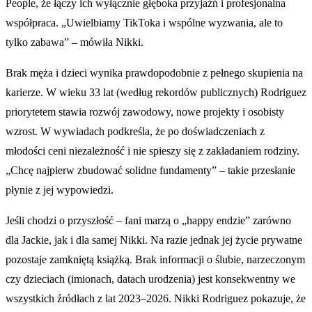
People, że łączy ich wyłącznie głęboka przyjaźń i profesjonalna
współpraca. „Uwielbiamy TikToka i wspólne wyzwania, ale to
tylko zabawa” – mówiła Nikki.
Brak męża i dzieci wynika prawdopodobnie z pełnego skupienia na
karierze. W wieku 33 lat (według rekordów publicznych) Rodriguez
priorytetem stawia rozwój zawodowy, nowe projekty i osobisty
wzrost. W wywiadach podkreśla, że po doświadczeniach z
młodości ceni niezależność i nie spieszy się z zakładaniem rodziny.
„Chcę najpierw zbudować solidne fundamenty” – takie przesłanie
płynie z jej wypowiedzi.
Jeśli chodzi o przyszłość – fani marzą o „happy endzie” zarówno
dla Jackie, jak i dla samej Nikki. Na razie jednak jej życie prywatne
pozostaje zamkniętą książką. Brak informacji o ślubie, narzeczonym
czy dzieciach (imionach, datach urodzenia) jest konsekwentny we
wszystkich źródłach z lat 2023–2026. Nikki Rodriguez pokazuje, że