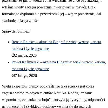
przyznała, że już w wieku 15 lat wiedziała, że chce być aktorką, i
właśnie wtedy zaczęła poważnie inwestować w rozwój. Brak
formalnego dyplomu nie przeszkodził jej – wręcz przeciwnie, dał
swobodę i elastyczność.
Sprawdź również:
Renate Reinsve – aktualna Biografia: wiek, wzrost, kariera,
rodzina i życie prywatne
2 marca, 2026
Paweł Kaźmierski – aktualna Biografia: wiek, wzrost, kariera,
rodzina i życie prywatne
7 lutego, 2026
Wielu ekspertów branży podkreśla, że taka ścieżka jest coraz
częstsza wśród młodych talentów Netflixa. Rodriguez sama
wspominała, że nauka „w boju” nauczyła ją dyscypliny, odporności
na odrzucenie i szybkiego dostosowywania się do różnych