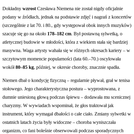
Dokładny
wzrost
Czesława Niemena nie został nigdy oficjalnie
podany w źródłach, jednak na podstawie zdjęć i nagrań z koncertów
(szczególnie z lat 70. i 80., gdy występował obok innych muzyków)
szacuje się go na około
178–182 cm
. Był postawną sylwetką, o
atletycznej budowie w młodości, która z wiekiem stała się bardziej
masywna. Waga artysty wahała się w różnych okresach kariery – w
szczytowym momencie popularności (lata 60.–70.) oscylowała
wokół
80–85 kg
, później, w okresie choroby, znacznie spadła.
Niemen dbał o kondycję fizyczną – regularnie pływał, grał w tenisa
stołowego. Jego charakterystyczna postura – wyprostowana, z
dumnie uniesioną głową podczas śpiewu – dodawała mu scenicznej
charyzmy. W wywiadach wspominał, że głos traktował jak
instrument, który wymagał dbałości o całe ciało. Zmiany sylwetki w
ostatnich latach życia były widoczne – choroba wyniszczała
organizm, co fani boleśnie obserwowali podczas sporadycznych