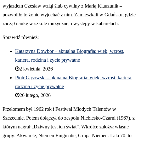
wyjazdem Czesław wziął ślub cywilny z Marią Klauzunik –
pozwoliło to żonie wyjechać z nim. Zamieszkali w Gdańsku, gdzie
zaczął naukę w szkole muzycznej i występy w kabaretach.
Sprawdź również:
Katarzyna Dowbor – aktualna Biografia: wiek, wzrost,
kariera, rodzina i życie prywatne
2 kwietnia, 2026
Piotr Gąsowski – aktualna Biografia: wiek, wzrost, kariera,
rodzina i życie prywatne
26 lutego, 2026
Przełomem był 1962 rok i Festiwal Młodych Talentów w
Szczecinie. Potem dołączył do zespołu Niebiesko-Czarni (1967), z
którym nagrał „Dziwny jest ten świat”. Wkrótce założył własne
grupy: Akwarele, Niemen Enigmatic, Grupa Niemen. Lata 70. to