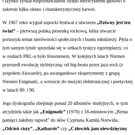
i szybko zyskał rozpoznawalność dzięki niezwykłemu głosowi o
zakresie kilku oktaw i charakterystycznej barwie.
W 1967 roku wygrał sopocki festiwal z utworem
„Dziwny jest ten
świat”
– pierwszą polską piosenką rockową, która otwarcie
poruszyła temat nierówności społecznych i buntu młodzieży. Płyta o
tym samym tytule sprzedała się w setkach tysięcy egzemplarzy, co
w realiach PRL-u było fenomenem. W kolejnych latach Niemen
przeszedł ewolucję stylistyczną: od big-beatu przez jazz-rock (z
zespołem Akwarele), po awangardowe eksperymenty z grupą
Niemen Enigmatic, a wreszcie do muzyki elektronicznej i poetyckiej
w latach 80. i 90.
Jego dyskografia obejmuje ponad 20 albumów studyjnych, w tym
arcydzieła takie jak
„Enigmatic”
(1970) z 18-minutowym „Bema
pamięci żałobny rapsod” do słów Cypriana Kamila Norwida,
„Odcień ciszy”
,
„Katharsis”
czy
„
Człowiek jam niewdzięczny