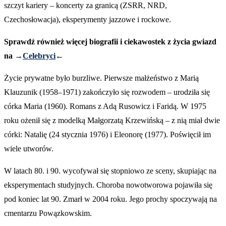
szczyt kariery – koncerty za granicą (ZSRR, NRD,
Czechosłowacja), eksperymenty jazzowe i rockowe.
Sprawdź również więcej biografii i ciekawostek z życia gwiazd
na →
Celebryci
←
Życie prywatne było burzliwe. Pierwsze małżeństwo z Marią
Klauzunik (1958–1971) zakończyło się rozwodem – urodziła się
córka Maria (1960). Romans z Adą Rusowicz i Faridą. W 1975
roku ożenił się z modelką Małgorzatą Krzewińską – z nią miał dwie
córki: Natalię (24 stycznia 1976) i Eleonorę (1977). Poświęcił im
wiele utworów.
W latach 80. i 90. wycofywał się stopniowo ze sceny, skupiając na
eksperymentach studyjnych. Choroba nowotworowa pojawiła się
pod koniec lat 90. Zmarł w 2004 roku. Jego prochy spoczywają na
cmentarzu Powązkowskim.