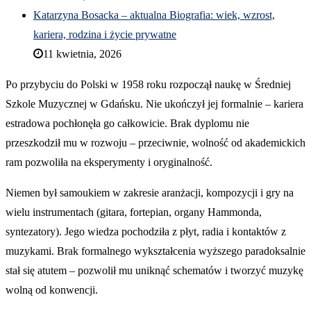
Katarzyna Bosacka – aktualna Biografia: wiek, wzrost,
kariera, rodzina i życie prywatne
11 kwietnia, 2026
Po przybyciu do Polski w 1958 roku rozpoczął naukę w Średniej
Szkole Muzycznej w Gdańsku. Nie ukończył jej formalnie – kariera
estradowa pochłonęła go całkowicie. Brak dyplomu nie
przeszkodził mu w rozwoju – przeciwnie, wolność od akademickich
ram pozwoliła na eksperymenty i oryginalność.
Niemen był samoukiem w zakresie aranżacji, kompozycji i gry na
wielu instrumentach (gitara, fortepian, organy Hammonda,
syntezatory). Jego wiedza pochodziła z płyt, radia i kontaktów z
muzykami. Brak formalnego wykształcenia wyższego paradoksalnie
stał się atutem – pozwolił mu uniknąć schematów i tworzyć muzykę
wolną od konwencji.