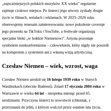
„najważniejszych polskich muzyków XX wieku” regularnie
zajmuje czołowe miejsca. Po śmierci jego utwory zyskały drugie
życie w filmach, serialach i reklamach. W 2025–2026 roku
obserwujemy renesans zainteresowania: nowe pokolenie coveruje
jego piosenki na TikToku i YouTube, a festiwale organizują
specjalne bloki „w hołdzie Niemenowi”. Artysta pozostaje
symbolem nonkonformizmu – człowiekiem, który nigdy nie poszedł
na kompromis z systemem ani z własną wizją artystyczną.
Czesław Niemen – wiek, wzrost, waga
Czesław Niemen urodził się
16 lutego 1939 roku
w Starych
Wasiliszkach (obecnie Białoruś). Zmarł
17 stycznia 2004 roku
w
Warszawie w wieku
64 lat
– niespełna miesiąc przed 65.
urodzinami. Przyczyna śmierci to nowotwór (chłoniak, z
przerzutami do jelit), z którym walczył przez ostatnie lata życia.