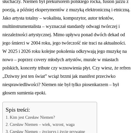
słuchaczy. Niemen był prekursorem polskiego rocka, fusion jazzu z
poezją, a później eksperymentów z muzyką elektroniczną i etniczną.
Jako artysta totalny – wokalista, kompozytor, autor tekstów,
multiinstrumentalista – wyznaczał standardy odwagi twórczej i
niezależności artystycznej. Mimo upływu ponad dwóch dekad od
jego śmierci w 2004 roku, jego twórczość nie traci na aktualności.
W 2025 i 2026 roku kolejne pokolenia odkrywają jego muzykę na
nowo – poprzez covery młodych artystów, murale w miastach
polskich, koncerty tribute czy wznowienia płyt. Czy wiesz, że refren
„Dziwny jest ten świat” wciąż brzmi jak manifest przeciwko
niesprawiedliwości? Niemen nie był tylko piosenkarzem – był
głosem sumienia epoki.
Spis treści:
Kim jest Czesław Niemen?
Czesław Niemen – wiek, wzrost, waga
Czesław Niemen – życiorys i życie prywatne