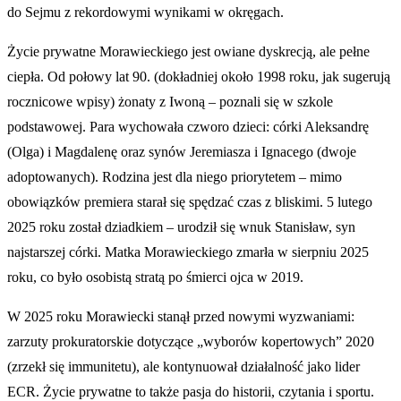
do Sejmu z rekordowymi wynikami w okręgach.
Życie prywatne Morawieckiego jest owiane dyskrecją, ale pełne
ciepła. Od połowy lat 90. (dokładniej około 1998 roku, jak sugerują
rocznicowe wpisy) żonaty z Iwoną – poznali się w szkole
podstawowej. Para wychowała czworo dzieci: córki Aleksandrę
(Olga) i Magdalenę oraz synów Jeremiasza i Ignacego (dwoje
adoptowanych). Rodzina jest dla niego priorytetem – mimo
obowiązków premiera starał się spędzać czas z bliskimi. 5 lutego
2025 roku został dziadkiem – urodził się wnuk Stanisław, syn
najstarszej córki. Matka Morawieckiego zmarła w sierpniu 2025
roku, co było osobistą stratą po śmierci ojca w 2019.
W 2025 roku Morawiecki stanął przed nowymi wyzwaniami:
zarzuty prokuratorskie dotyczące „wyborów kopertowych” 2020
(zrzekł się immunitetu), ale kontynuował działalność jako lider
ECR. Życie prywatne to także pasja do historii, czytania i sportu.