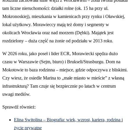
Rodzina zachowała silne więzi z Wrocławiem – żona Iwona posiada
tam liczne nieruchomości: działki rolne (ok. 15 ha przy ul.
Mokronoskiej), mieszkania w kamienicach przy rynku i Oławskiej,
lokal użytkowy. Morawieccy mają też domy i segmenty w
okolicach Wrocławia oraz nad morzem (Dębki). Majątek jest
rozdzielony – duża część na żonie od podziału w 2013 roku.
W 2026 roku, jako poseł i lider ECR, Morawiecki spędza dużo
czasu w Warszawie (Sejm, biuro) i Brukseli/Strasburgu. Dom na
Mokotowie to baza rodzinna – miejsce, gdzie odpoczywa z bliskimi.
Czy wiesz, że osiedle Marina to „małe miasto w mieście” z własną
infrastrukturą? Tam czuje się bezpiecznie po latach w centrum
uwagi mediów.
Sprawdź również:
Elina Switolina – Biografia: wiek, wzrost, kariera, rodzina i
życie prywatne