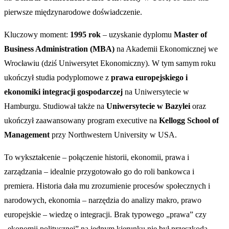
pierwsze międzynarodowe doświadczenie.
Kluczowy moment:
1995 rok
– uzyskanie dyplomu
Master of
Business Administration (MBA)
na Akademii Ekonomicznej we
Wrocławiu (dziś Uniwersytet Ekonomiczny). W tym samym roku
ukończył studia podyplomowe z
prawa europejskiego i
ekonomiki integracji gospodarczej
na Uniwersytecie w
Hamburgu. Studiował także na
Uniwersytecie w Bazylei
oraz
ukończył zaawansowany program executive na
Kellogg School of
Management
przy Northwestern University w USA.
To wykształcenie – połączenie historii, ekonomii, prawa i
zarządzania – idealnie przygotowało go do roli bankowca i
premiera. Historia dała mu zrozumienie procesów społecznych i
narodowych, ekonomia – narzędzia do analizy makro, prawo
europejskie – wiedzę o integracji. Brak typowego „prawa” czy
„ekonomii politycznej” na jednym kierunku nie był przeszkodą –