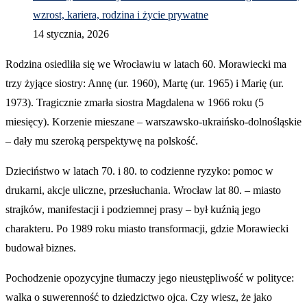
wzrost, kariera, rodzina i życie prywatne
14 stycznia, 2026
Rodzina osiedliła się we Wrocławiu w latach 60. Morawiecki ma
trzy żyjące siostry: Annę (ur. 1960), Martę (ur. 1965) i Marię (ur.
1973). Tragicznie zmarła siostra Magdalena w 1966 roku (5
miesięcy). Korzenie mieszane – warszawsko-ukraińsko-dolnośląskie
– dały mu szeroką perspektywę na polskość.
Dzieciństwo w latach 70. i 80. to codzienne ryzyko: pomoc w
drukarni, akcje uliczne, przesłuchania. Wrocław lat 80. – miasto
strajków, manifestacji i podziemnej prasy – był kuźnią jego
charakteru. Po 1989 roku miasto transformacji, gdzie Morawiecki
budował biznes.
Pochodzenie opozycyjne tłumaczy jego nieustępliwość w polityce:
walka o suwerenność to dziedzictwo ojca. Czy wiesz, że jako