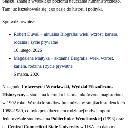
Śląsku, znaną z wysokiego poziomu nauczania humanistycznego.
Tam już kształtowała się jego pasja do historii i polityki.
Sprawdź również:
Robert Duvall – aktualna Biografia: wiek, wzrost, kariera,
rodzina i życie prywatne
16 lutego, 2026
Magdalena Majtyka – aktualna Biografia: wiek, wzrost,
kariera, rodzina i życie prywatne
6 marca, 2026
Następnie
Uniwersytet Wrocławski, Wydział Filozoficzno-
Historyczny
– studia na kierunku historia, ukończone magisterium
w 1992 roku. W trakcie studiów brał udział w strajkach studenckich
1988–1989, co było przedłużeniem rodzinnej tradycji oporu.
Jednocześnie studiował na
Politechnice Wrocławskiej
(1993) oraz
na
Central Connecticut State University
w USA, co dało mu