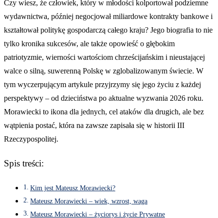
Czy wiesz, że człowiek, który w młodości kolportował podziemne
wydawnictwa, później negocjował miliardowe kontrakty bankowe i
kształtował politykę gospodarczą całego kraju? Jego biografia to nie
tylko kronika sukcesów, ale także opowieść o głębokim
patriotyzmie, wierności wartościom chrześcijańskim i nieustającej
walce o silną, suwerenną Polskę w zglobalizowanym świecie. W
tym wyczerpującym artykule przyjrzymy się jego życiu z każdej
perspektywy – od dzieciństwa po aktualne wyzwania 2026 roku.
Morawiecki to ikona dla jednych, cel ataków dla drugich, ale bez
wątpienia postać, która na zawsze zapisała się w historii III
Rzeczypospolitej.
Spis treści:
Kim jest Mateusz Morawiecki?
Mateusz Morawiecki – wiek, wzrost, waga
Mateusz Morawiecki – życiorys i życie Prywatne