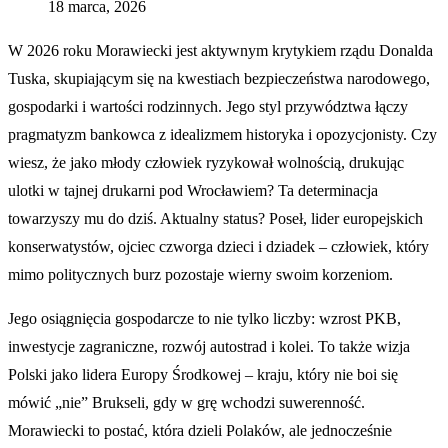
18 marca, 2026
W 2026 roku Morawiecki jest aktywnym krytykiem rządu Donalda
Tuska, skupiającym się na kwestiach bezpieczeństwa narodowego,
gospodarki i wartości rodzinnych. Jego styl przywództwa łączy
pragmatyzm bankowca z idealizmem historyka i opozycjonisty. Czy
wiesz, że jako młody człowiek ryzykował wolnością, drukując
ulotki w tajnej drukarni pod Wrocławiem? Ta determinacja
towarzyszy mu do dziś. Aktualny status? Poseł, lider europejskich
konserwatystów, ojciec czworga dzieci i dziadek – człowiek, który
mimo politycznych burz pozostaje wierny swoim korzeniom.
Jego osiągnięcia gospodarcze to nie tylko liczby: wzrost PKB,
inwestycje zagraniczne, rozwój autostrad i kolei. To także wizja
Polski jako lidera Europy Środkowej – kraju, który nie boi się
mówić „nie” Brukseli, gdy w grę wchodzi suwerenność.
Morawiecki to postać, która dzieli Polaków, ale jednocześnie