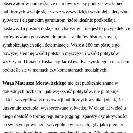
obserwatorów podkreśla, że na mównicy czy podczas wystąpień
publicznych wydaje się jeszcze wyższy dzięki szczupłej, atletycznej
sylwetce i eleganckim garniturom, które idealnie podkreślają
postawę. Ta postura dodaje mu charyzmy – nie jest to przypadek, że
porównywano go czasem do postaci z filmów historycznych,
symbolizujących siłę i determinację. Wzrost 180 cm plasuje go
powyżej średniej wśród polskich mężczyzn i wśród polityków –
wyższy od Donalda Tuska czy Jarosława Kaczyńskiego, co czasem
podkreśla się w memach czy komentarzach medialnych.
Waga Mateusza Morawieckiego
nie jest publicznie znana w
dokładnych liczbach – jak większość polityków, nie publikuje
takich szczegółów. Z obserwacji publicznych wynika jednak, że
utrzymuje szczupłą, wysportowaną sylwetkę. W ciągu lat widać u
niego dbałość o formę: regularne joggingi, spacery czy aktywności
na świeżym powietrzu, szczególnie w czasach, gdy jako premier
musiał radzić sobie ze stresem pandemii i wojny. Nie odnotowano