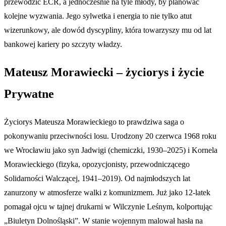
przewodzić ECR, a jednocześnie na tyle młody, by planować
kolejne wyzwania. Jego sylwetka i energia to nie tylko atut
wizerunkowy, ale dowód dyscypliny, która towarzyszy mu od lat
bankowej kariery po szczyty władzy.
Mateusz Morawiecki – życiorys i życie
Prywatne
Życiorys Mateusza Morawieckiego to prawdziwa saga o
pokonywaniu przeciwności losu. Urodzony 20 czerwca 1968 roku
we Wrocławiu jako syn Jadwigi (chemiczki, 1930–2025) i Kornela
Morawieckiego (fizyka, opozycjonisty, przewodniczącego
Solidarności Walczącej, 1941–2019). Od najmłodszych lat
zanurzony w atmosferze walki z komunizmem. Już jako 12-latek
pomagał ojcu w tajnej drukarni w Wilczynie Leśnym, kolportując
„Biuletyn Dolnośląski”. W stanie wojennym malował hasła na