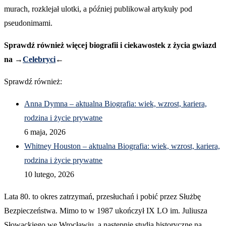
murach, rozklejał ulotki, a później publikował artykuły pod
pseudonimami.
Sprawdź również więcej biografii i ciekawostek z życia gwiazd
na →
Celebryci
←
Sprawdź również:
Anna Dymna – aktualna Biografia: wiek, wzrost, kariera,
rodzina i życie prywatne
6 maja, 2026
Whitney Houston – aktualna Biografia: wiek, wzrost, kariera,
rodzina i życie prywatne
10 lutego, 2026
Lata 80. to okres zatrzymań, przesłuchań i pobić przez Służbę
Bezpieczeństwa. Mimo to w 1987 ukończył IX LO im. Juliusza
Słowackiego we Wrocławiu, a następnie studia historyczne na