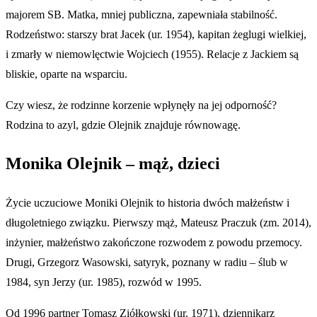
majorem SB. Matka, mniej publiczna, zapewniała stabilność.
Rodzeństwo: starszy brat Jacek (ur. 1954), kapitan żeglugi wielkiej,
i zmarły w niemowlęctwie Wojciech (1955). Relacje z Jackiem są
bliskie, oparte na wsparciu.
Czy wiesz, że rodzinne korzenie wpłynęły na jej odporność?
Rodzina to azyl, gdzie Olejnik znajduje równowagę.
Monika Olejnik – mąż, dzieci
Życie uczuciowe Moniki Olejnik to historia dwóch małżeństw i
długoletniego związku. Pierwszy mąż, Mateusz Praczuk (zm. 2014),
inżynier, małżeństwo zakończone rozwodem z powodu przemocy.
Drugi, Grzegorz Wasowski, satyryk, poznany w radiu – ślub w
1984, syn Jerzy (ur. 1985), rozwód w 1995.
Od 1996 partner Tomasz Ziółkowski (ur. 1971), dziennikarz