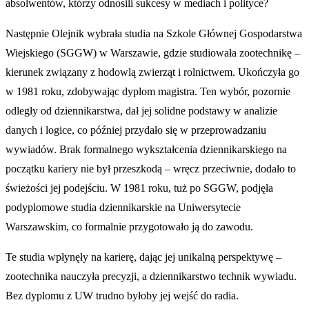
absolwentów, którzy odnosili sukcesy w mediach i polityce?
Następnie Olejnik wybrała studia na Szkole Głównej Gospodarstwa
Wiejskiego (SGGW) w Warszawie, gdzie studiowała zootechnikę –
kierunek związany z hodowlą zwierząt i rolnictwem. Ukończyła go
w 1981 roku, zdobywając dyplom magistra. Ten wybór, pozornie
odległy od dziennikarstwa, dał jej solidne podstawy w analizie
danych i logice, co później przydało się w przeprowadzaniu
wywiadów. Brak formalnego wykształcenia dziennikarskiego na
początku kariery nie był przeszkodą – wręcz przeciwnie, dodało to
świeżości jej podejściu. W 1981 roku, tuż po SGGW, podjęła
podyplomowe studia dziennikarskie na Uniwersytecie
Warszawskim, co formalnie przygotowało ją do zawodu.
Te studia wpłynęły na karierę, dając jej unikalną perspektywę –
zootechnika nauczyła precyzji, a dziennikarstwo technik wywiadu.
Bez dyplomu z UW trudno byłoby jej wejść do radia.