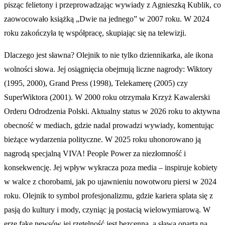
pisząc felietony i przeprowadzając wywiady z Agnieszką Kublik, co
zaowocowało książką „Dwie na jednego” w 2007 roku. W 2024
roku zakończyła tę współpracę, skupiając się na telewizji.
Dlaczego jest sławna? Olejnik to nie tylko dziennikarka, ale ikona
wolności słowa. Jej osiągnięcia obejmują liczne nagrody: Wiktory
(1995, 2000), Grand Press (1998), Telekamerę (2005) czy
SuperWiktora (2001). W 2000 roku otrzymała Krzyż Kawalerski
Orderu Odrodzenia Polski. Aktualny status w 2026 roku to aktywna
obecność w mediach, gdzie nadal prowadzi wywiady, komentując
bieżące wydarzenia polityczne. W 2025 roku uhonorowano ją
nagrodą specjalną VIVA! People Power za niezłomność i
konsekwencję. Jej wpływ wykracza poza media – inspiruje kobiety
w walce z chorobami, jak po ujawnieniu nowotworu piersi w 2024
roku. Olejnik to symbol profesjonalizmu, gdzie kariera splata się z
pasją do kultury i mody, czyniąc ją postacią wielowymiarową. W
erze fake newsów jej rzetelność jest bezcenna, a sława oparta na