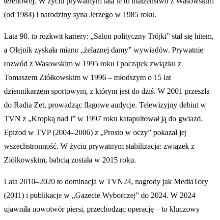
terenowej. W życiu prywatnym lata te to małżeństwo z Wasowskim
(od 1984) i narodziny syna Jerzego w 1985 roku.
Lata 90. to rozkwit kariery: „Salon polityczny Trójki” stał się hitem,
a Olejnik zyskała miano „żelaznej damy” wywiadów. Prywatnie
rozwód z Wasowskim w 1995 roku i początek związku z
Tomaszem Ziółkowskim w 1996 – młodszym o 15 lat
dziennikarzem sportowym, z którym jest do dziś. W 2001 przeszła
do Radia Zet, prowadząc flagowe audycje. Telewizyjny debiut w
TVN z „Kropką nad i” w 1997 roku katapultował ją do gwiazd.
Epizod w TVP (2004–2006) z „Prosto w oczy” pokazał jej
wszechstronność. W życiu prywatnym stabilizacja: związek z
Ziółkowskim, babcią została w 2015 roku.
Lata 2010–2020 to dominacja w TVN24, nagrody jak MediaTory
(2011) i publikacje w „Gazecie Wyborczej” do 2024. W 2024
ujawniła nowotwór piersi, przechodząc operację – to kluczowy