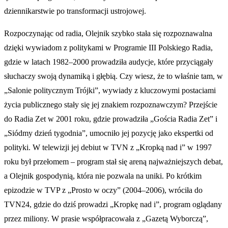
dziennikarstwie po transformacji ustrojowej.
Rozpoczynając od radia, Olejnik szybko stała się rozpoznawalna
dzięki wywiadom z politykami w Programie III Polskiego Radia,
gdzie w latach 1982–2000 prowadziła audycje, które przyciągały
słuchaczy swoją dynamiką i głębią. Czy wiesz, że to właśnie tam, w
„Salonie politycznym Trójki”, wywiady z kluczowymi postaciami
życia publicznego stały się jej znakiem rozpoznawczym? Przejście
do Radia Zet w 2001 roku, gdzie prowadziła „Gościa Radia Zet” i
„Siódmy dzień tygodnia”, umocniło jej pozycję jako ekspertki od
polityki. W telewizji jej debiut w TVN z „Kropką nad i” w 1997
roku był przełomem – program stał się areną najważniejszych debat,
a Olejnik gospodynią, która nie pozwala na uniki. Po krótkim
epizodzie w TVP z „Prosto w oczy” (2004–2006), wróciła do
TVN24, gdzie do dziś prowadzi „Kropkę nad i”, program oglądany
przez miliony. W prasie współpracowała z „Gazetą Wyborczą”,