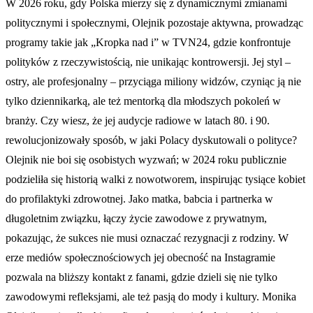
W 2026 roku, gdy Polska mierzy się z dynamicznymi zmianami
politycznymi i społecznymi, Olejnik pozostaje aktywna, prowadząc
programy takie jak „Kropka nad i” w TVN24, gdzie konfrontuje
polityków z rzeczywistością, nie unikając kontrowersji. Jej styl –
ostry, ale profesjonalny – przyciąga miliony widzów, czyniąc ją nie
tylko dziennikarką, ale też mentorką dla młodszych pokoleń w
branży. Czy wiesz, że jej audycje radiowe w latach 80. i 90.
rewolucjonizowały sposób, w jaki Polacy dyskutowali o polityce?
Olejnik nie boi się osobistych wyzwań; w 2024 roku publicznie
podzieliła się historią walki z nowotworem, inspirując tysiące kobiet
do profilaktyki zdrowotnej. Jako matka, babcia i partnerka w
długoletnim związku, łączy życie zawodowe z prywatnym,
pokazując, że sukces nie musi oznaczać rezygnacji z rodziny. W
erze mediów społecznościowych jej obecność na Instagramie
pozwala na bliższy kontakt z fanami, gdzie dzieli się nie tylko
zawodowymi refleksjami, ale też pasją do mody i kultury. Monika