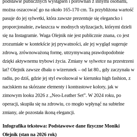
podstawie publicznych wystąpień i porównań z innymi osobami,
można oszacować go na około 165-170 cm. Ta przybliżona wartość
pasuje do jej sylwetki, która zawsze prezentuje się elegancko i
proporcjonalnie, zwłaszcza w modnych stylizacjach, którymi dzieli
się na Instagramie. Waga Olejnik nie jest publicznie znana, co jest
zrozumiałe w kontekście jej prywatności, ale jej wygląd sugeruje
zdrową, zrównoważoną formę, utrzymywaną prawdopodobnie
dzięki aktywnemu trybowi życia. Zmiany w sylwetce na przestrzeni
lat? Olejnik zawsze dbała o wizerunek – od lat 80., gdy zaczynała w
radiu, po dziś, gdzie jej styl ewoluował w kierunku high fashion, z
naciskiem na skórzane elementy i kontrastowe kolory, jak w
zimowym looku 2026 z „Neo-Leather Set”. W 2024 roku, po
operacji, skupiła się na zdrowiu, co mogło wpłynąć na subtelne
zmiany, ale pozostała ikoną elegancji.
Infografika tekstowa: Podstawowe dane fizyczne Moniki
Olejnik (stan na 2026 rok)