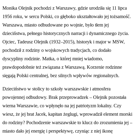
Monika Olejnik pochodzi z Warszawy, gdzie urodziła się 11 lipca
1956 roku, w sercu Polski, co głęboko ukształtowało jej tożsamość.
Warszawa, miasto odbudowane po wojnie, było tłem jej
dzieciństwa, pełnego historycznych narracji i dynamicznego życia.
Ojciec, Tadeusz Olejnik (1932–2015), historyk i major w MSW,
pochodził z rodziny o wojskowych tradycjach, co dodało
dyscypliny rodzinie. Matka, o której mniej wiadomo,
prawdopodobnie też związana z Warszawą. Korzenie rodzinne
sięgają Polski centralnej, bez silnych wpływów regionalnych.
Dzieciństwo w stolicy to szkoły warszawskie i atmosfera
powojennej odbudowy. Brak przeprowadzek – Olejnik pozostała
wierna Warszawie, co wpłynęło na jej patriotyzm lokalny. Czy
wiesz, że jej brat Jacek, kapitan żeglugi, wprowadził element morski
do rodziny? Pochodzenie warszawskie to klucz do zrozumienia jej –
miasto dało jej energię i perspektywę, czyniąc z niej ikonę