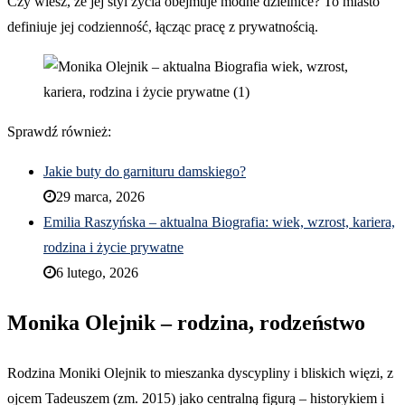
Czy wiesz, że jej styl życia obejmuje modne dzielnice? To miasto
definiuje jej codzienność, łącząc pracę z prywatnością.
Sprawdź również:
Jakie buty do garnituru damskiego?
29 marca, 2026
Emilia Raszyńska – aktualna Biografia: wiek, wzrost, kariera,
rodzina i życie prywatne
6 lutego, 2026
Monika Olejnik – rodzina, rodzeństwo
Rodzina Moniki Olejnik to mieszanka dyscypliny i bliskich więzi, z
ojcem Tadeuszem (zm. 2015) jako centralną figurą – historykiem i