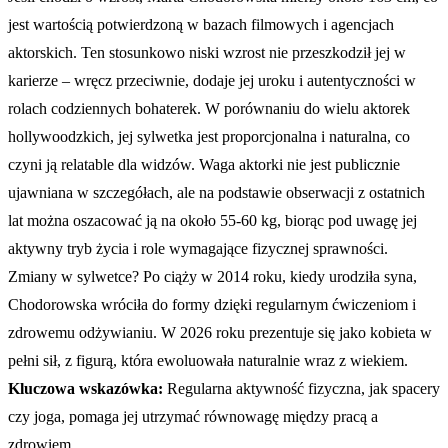
jest wartością potwierdzoną w bazach filmowych i agencjach
aktorskich. Ten stosunkowo niski wzrost nie przeszkodził jej w
karierze – wręcz przeciwnie, dodaje jej uroku i autentyczności w
rolach codziennych bohaterek. W porównaniu do wielu aktorek
hollywoodzkich, jej sylwetka jest proporcjonalna i naturalna, co
czyni ją relatable dla widzów. Waga aktorki nie jest publicznie
ujawniana w szczegółach, ale na podstawie obserwacji z ostatnich
lat można oszacować ją na około 55-60 kg, biorąc pod uwagę jej
aktywny tryb życia i role wymagające fizycznej sprawności.
Zmiany w sylwetce? Po ciąży w 2014 roku, kiedy urodziła syna,
Chodorowska wróciła do formy dzięki regularnym ćwiczeniom i
zdrowemu odżywianiu. W 2026 roku prezentuje się jako kobieta w
pełni sił, z figurą, która ewoluowała naturalnie wraz z wiekiem.
Kluczowa wskazówka:
Regularna aktywność fizyczna, jak spacery
czy joga, pomaga jej utrzymać równowagę między pracą a
zdrowiem.