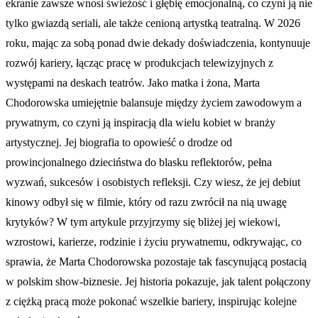
ekranie zawsze wnosi świeżość i głębię emocjonalną, co czyni ją nie
tylko gwiazdą seriali, ale także cenioną artystką teatralną. W 2026
roku, mając za sobą ponad dwie dekady doświadczenia, kontynuuje
rozwój kariery, łącząc pracę w produkcjach telewizyjnych z
występami na deskach teatrów. Jako matka i żona, Marta
Chodorowska umiejętnie balansuje między życiem zawodowym a
prywatnym, co czyni ją inspiracją dla wielu kobiet w branży
artystycznej. Jej biografia to opowieść o drodze od
prowincjonalnego dzieciństwa do blasku reflektorów, pełna
wyzwań, sukcesów i osobistych refleksji. Czy wiesz, że jej debiut
kinowy odbył się w filmie, który od razu zwrócił na nią uwagę
krytyków? W tym artykule przyjrzymy się bliżej jej wiekowi,
wzrostowi, karierze, rodzinie i życiu prywatnemu, odkrywając, co
sprawia, że Marta Chodorowska pozostaje tak fascynującą postacią
w polskim show-biznesie. Jej historia pokazuje, jak talent połączony
z ciężką pracą może pokonać wszelkie bariery, inspirując kolejne