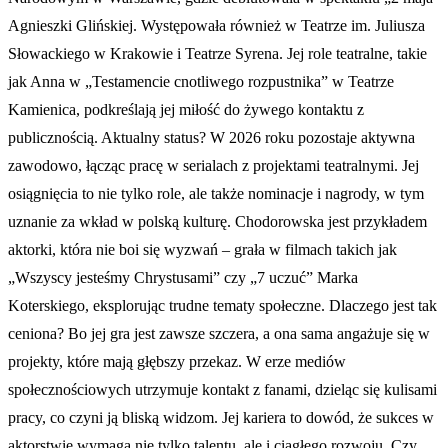
Agnieszki Glińskiej. Występowała również w Teatrze im. Juliusza
Słowackiego w Krakowie i Teatrze Syrena. Jej role teatralne, takie
jak Anna w „Testamencie cnotliwego rozpustnika” w Teatrze
Kamienica, podkreślają jej miłość do żywego kontaktu z
publicznością. Aktualny status? W 2026 roku pozostaje aktywna
zawodowo, łącząc pracę w serialach z projektami teatralnymi. Jej
osiągnięcia to nie tylko role, ale także nominacje i nagrody, w tym
uznanie za wkład w polską kulturę. Chodorowska jest przykładem
aktorki, która nie boi się wyzwań – grała w filmach takich jak
„Wszyscy jesteśmy Chrystusami” czy „7 uczuć” Marka
Koterskiego, eksplorując trudne tematy społeczne. Dlaczego jest tak
ceniona? Bo jej gra jest zawsze szczera, a ona sama angażuje się w
projekty, które mają głębszy przekaz. W erze mediów
społecznościowych utrzymuje kontakt z fanami, dzieląc się kulisami
pracy, co czyni ją bliską widzom. Jej kariera to dowód, że sukces w
aktorstwie wymaga nie tylko talentu, ale i ciągłego rozwoju. Czy