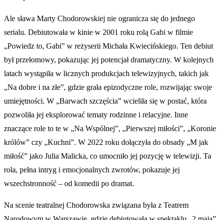
Ale sława Marty Chodorowskiej nie ogranicza się do jednego
serialu. Debiutowała w kinie w 2001 roku rolą Gabi w filmie
„Powiedz to, Gabi” w reżyserii Michała Kwiecińskiego. Ten debiut
był przełomowy, pokazując jej potencjał dramatyczny. W kolejnych
latach wystąpiła w licznych produkcjach telewizyjnych, takich jak
„Na dobre i na złe”, gdzie grała epizodyczne role, rozwijając swoje
umiejętności. W „Barwach szczęścia” wcieliła się w postać, która
pozwoliła jej eksplorować tematy rodzinne i relacyjne. Inne
znaczące role to te w „Na Wspólnej”, „Pierwszej miłości”, „Koronie
królów” czy „Kuchni”. W 2022 roku dołączyła do obsady „M jak
miłość” jako Julia Malicka, co umocniło jej pozycję w telewizji. Ta
rola, pełna intryg i emocjonalnych zwrotów, pokazuje jej
wszechstronność – od komedii po dramat.
Na scenie teatralnej Chodorowska związana była z Teatrem
Narodowym w Warszawie, gdzie debiutowała w spektaklu „2 maja”