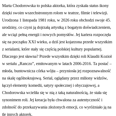
Marta Chodorowska to polska aktorka, która zyskała status ikony
dzięki swoim wszechstronnym rolom w teatrze, filmie i telewizji.
Urodzona 1 listopada 1981 roku, w 2026 roku obchodzi swoje 45.
urodziny, co czyni ją dojrzałą artystką z bogatym doświadczeniem,
ale wciąż pełną energii i nowych pomysłów. Jej kariera rozpoczęła
się na początku XXI wieku, a dziś jest kojarzona przede wszystkim
z serialami, które stały się częścią polskiej kultury popularnej.
Dlaczego jest sławna? Przede wszystkim dzięki roli Klaudii Kozioł
w serialu „Ranczo”, emitowanym w latach 2006-2016. Ta postać –
młoda, buntownicza córka wójta – przyniosła jej rozpoznawalność
na skalę ogólnokrajową. Serial, oglądany przez miliony widzów,
łączył elementy komedii, satyry społecznej i obyczajowej, a
Chodorowska wcieliła się w nią z taką naturalnością, że stała się
synonimem roli. Jej kreacja była chwalona za autentyczność i
zdolność do przekazywania złożonych emocji, co wyróżniało ją na
tle innych aktorek.