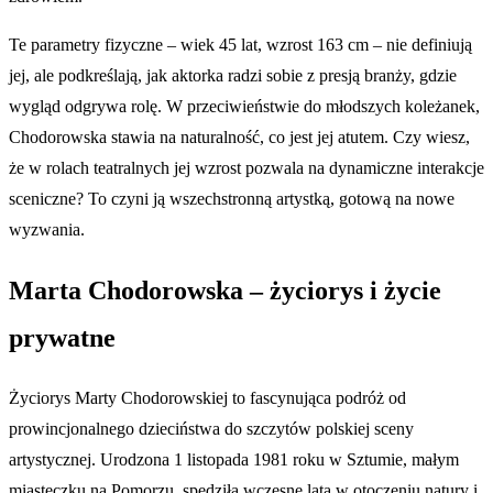
Te parametry fizyczne – wiek 45 lat, wzrost 163 cm – nie definiują
jej, ale podkreślają, jak aktorka radzi sobie z presją branży, gdzie
wygląd odgrywa rolę. W przeciwieństwie do młodszych koleżanek,
Chodorowska stawia na naturalność, co jest jej atutem. Czy wiesz,
że w rolach teatralnych jej wzrost pozwala na dynamiczne interakcje
sceniczne? To czyni ją wszechstronną artystką, gotową na nowe
wyzwania.
Marta Chodorowska – życiorys i życie
prywatne
Życiorys Marty Chodorowskiej to fascynująca podróż od
prowincjonalnego dzieciństwa do szczytów polskiej sceny
artystycznej. Urodzona 1 listopada 1981 roku w Sztumie, małym
miasteczku na Pomorzu, spędziła wczesne lata w otoczeniu natury i