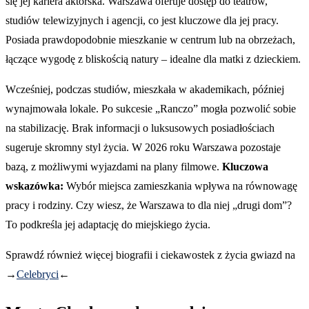
się jej kariera aktorska. Warszawa oferuje dostęp do teatrów,
studiów telewizyjnych i agencji, co jest kluczowe dla jej pracy.
Posiada prawdopodobnie mieszkanie w centrum lub na obrzeżach,
łączące wygodę z bliskością natury – idealne dla matki z dzieckiem.
Wcześniej, podczas studiów, mieszkała w akademikach, później
wynajmowała lokale. Po sukcesie „Ranczo” mogła pozwolić sobie
na stabilizację. Brak informacji o luksusowych posiadłościach
sugeruje skromny styl życia. W 2026 roku Warszawa pozostaje
bazą, z możliwymi wyjazdami na plany filmowe.
Kluczowa
wskazówka:
Wybór miejsca zamieszkania wpływa na równowagę
pracy i rodziny. Czy wiesz, że Warszawa to dla niej „drugi dom”?
To podkreśla jej adaptację do miejskiego życia.
Sprawdź również więcej biografii i ciekawostek z życia gwiazd na
→
Celebryci
←