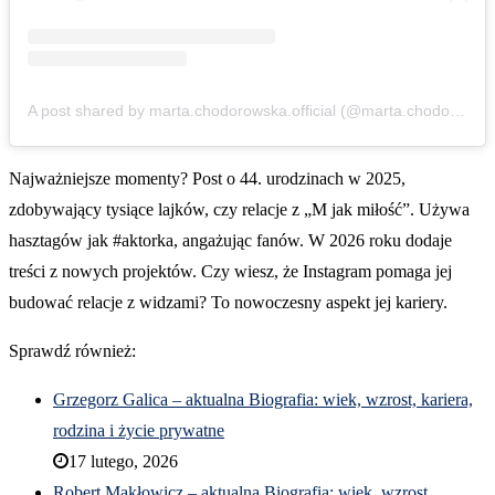
A post shared by marta.chodorowska.official (@marta.chodorowska.official)
Najważniejsze momenty? Post o 44. urodzinach w 2025,
zdobywający tysiące lajków, czy relacje z „M jak miłość”. Używa
hasztagów jak #aktorka, angażując fanów. W 2026 roku dodaje
treści z nowych projektów. Czy wiesz, że Instagram pomaga jej
budować relacje z widzami? To nowoczesny aspekt jej kariery.
Sprawdź również:
Grzegorz Galica – aktualna Biografia: wiek, wzrost, kariera,
rodzina i życie prywatne
17 lutego, 2026
Robert Makłowicz – aktualna Biografia: wiek, wzrost,