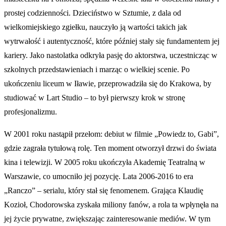
prostej codzienności. Dzieciństwo w Sztumie, z dala od
wielkomiejskiego zgiełku, nauczyło ją wartości takich jak
wytrwałość i autentyczność, które później stały się fundamentem jej
kariery. Jako nastolatka odkryła pasję do aktorstwa, uczestnicząc w
szkolnych przedstawieniach i marząc o wielkiej scenie. Po
ukończeniu liceum w Iławie, przeprowadziła się do Krakowa, by
studiować w Lart Studio – to był pierwszy krok w stronę
profesjonalizmu.
W 2001 roku nastąpił przełom: debiut w filmie „Powiedz to, Gabi”,
gdzie zagrała tytułową rolę. Ten moment otworzył drzwi do świata
kina i telewizji. W 2005 roku ukończyła Akademię Teatralną w
Warszawie, co umocniło jej pozycję. Lata 2006-2016 to era
„Ranczo” – serialu, który stał się fenomenem. Grająca Klaudię
Kozioł, Chodorowska zyskała miliony fanów, a rola ta wpłynęła na
jej życie prywatne, zwiększając zainteresowanie mediów. W tym