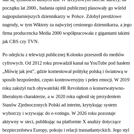
początku lat 2000., badania opinii publicznej plasowały go wśród
najpopularniejszych dziennikarzy w Polsce. Zdobył prestiżowe
nagrody, w tym Wiktory za najwyżej cenionego dziennikarza, a jego
firma producencka Media 2000 współpracowała z gigantami takimi
jak CBS czy TVN.
Po odejściu z telewizji publicznej Kolonko przeszedł do mediów
cyfrowych. Od 2012 roku prowadził kanał na YouTube pod hasłem
„Mówię jak jest”, gdzie komentował politykę polską i światową w
sposób bezpośredni, często kontrowersyjny i pełen emocji. W 2019
roku założył ruch obywatelski #R Revolution o konserwatywno-
liberalnym charakterze, a w 2020 roku ogłosił się prezydentem
Stanów Zjednoczonych Polski ad interim, krytykując system
wyborczy i wzywając do e-votingu. W 2026 roku pozostaje
aktywny w sieci, publikując na platformie X analizy dotyczące
bezpieczeństwa Europy, pokoju i relacji transatlantyckich. Jego styl