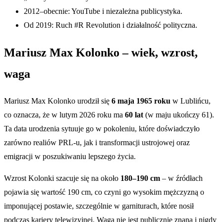
2012–obecnie: YouTube i niezależna publicystyka.
Od 2019: Ruch #R Revolution i działalność polityczna.
Mariusz Max Kolonko – wiek, wzrost,
waga
Mariusz Max Kolonko urodził się
6 maja 1965 roku
w Lublińcu,
co oznacza, że w lutym 2026 roku ma
60 lat
(w maju ukończy 61).
Ta data urodzenia sytuuje go w pokoleniu, które doświadczyło
zarówno realiów PRL-u, jak i transformacji ustrojowej oraz
emigracji w poszukiwaniu lepszego życia.
Wzrost Kolonki szacuje się na około
180–190 cm
– w źródłach
pojawia się wartość 190 cm, co czyni go wysokim mężczyzną o
imponującej postawie, szczególnie w garniturach, które nosił
podczas kariery telewizyjnej. Waga nie jest publicznie znana i nigdy