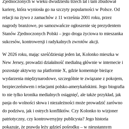
Zjednoczonych w wieku dwudziestu trzech lat i tam zbudował
karierę, która wyniosła go na szczyty popularności w Polsce. Od
relacji na żywo z zamachów z 11 września 2001 roku, przez
nagrody branżowe, po samozwańcze ogłoszenie się prezydentem
Stanów Zjednoczonych Polski – jego droga życiowa to mieszanka
sukcesów, kontrowersji i radykalnych zwrotów akcji.
W 2026 roku, mając sześćdziesiąt jeden lat, Kolonko mieszka w
New Jersey, prowadzi działalność medialną głównie w internecie i
pozostaje aktywny na platformie X, gdzie komentuje bieżące
wydarzenia międzynarodowe, szczególnie te związane z pokojem,
bezpieczeństwem i relacjami polsko-amerykańskimi. Jego biografia
to nie tylko kronika medialnych osiągnięć, ale także przykład, jak
pasja do wolności słowa i niezależności może prowadzić zarówno
do podziwu, jak i ostrych konfliktów. Czy Kolonko to wizjoner
patriotyczny, czy kontrowersyjny publicysta? Jego historia
pokazuje, że prawda leży gdzieś pośrodku – w nieustannym