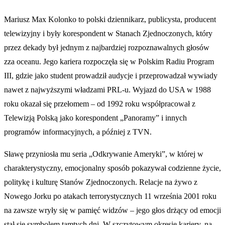
Mariusz Max Kolonko to polski dziennikarz, publicysta, producent
telewizyjny i były korespondent w Stanach Zjednoczonych, który
przez dekady był jednym z najbardziej rozpoznawalnych głosów
zza oceanu. Jego kariera rozpoczęła się w Polskim Radiu Program
III, gdzie jako student prowadził audycje i przeprowadzał wywiady
nawet z najwyższymi władzami PRL-u. Wyjazd do USA w 1988
roku okazał się przełomem – od 1992 roku współpracował z
Telewizją Polską jako korespondent „Panoramy” i innych
programów informacyjnych, a później z TVN.
Sławę przyniosła mu seria „Odkrywanie Ameryki”, w której w
charakterystyczny, emocjonalny sposób pokazywał codzienne życie,
politykę i kulturę Stanów Zjednoczonych. Relacje na żywo z
Nowego Jorku po atakach terrorystycznych 11 września 2001 roku
na zawsze wryły się w pamięć widzów – jego głos drżący od emocji
stał się symbolem tamtych dni. W szczytowym okresie kariery, na