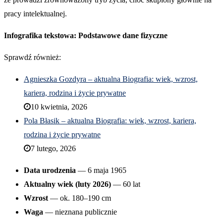
pracy intelektualnej.
Infografika tekstowa: Podstawowe dane fizyczne
Sprawdź również:
Agnieszka Gozdyra – aktualna Biografia: wiek, wzrost,
kariera, rodzina i życie prywatne
10 kwietnia, 2026
Pola Błasik – aktualna Biografia: wiek, wzrost, kariera,
rodzina i życie prywatne
7 lutego, 2026
Data urodzenia
— 6 maja 1965
Aktualny wiek (luty 2026)
— 60 lat
Wzrost
— ok. 180–190 cm
Waga
— nieznana publicznie