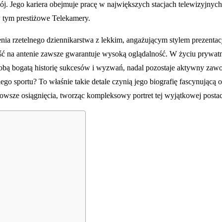
ój. Jego kariera obejmuje pracę w największych stacjach telewizyjnyc
 tym prestiżowe Telekamery.
enia rzetelnego dziennikarstwa z lekkim, angażującym stylem prezentac
 na antenie zawsze gwarantuje wysoką oglądalność. W życiu prywatny
obą bogatą historię sukcesów i wyzwań, nadal pozostaje aktywny zawo
go sportu? To właśnie takie detale czynią jego biografię fascynującą o
owsze osiągnięcia, tworząc kompleksowy portret tej wyjątkowej postac