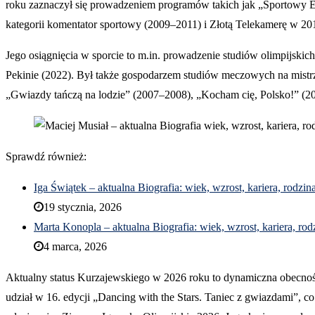
roku zaznaczył się prowadzeniem programów takich jak „Sportowy E
kategorii komentator sportowy (2009–2011) i Złotą Telekamerę w 20
Jego osiągnięcia w sporcie to m.in. prowadzenie studiów olimpijski
Pekinie (2022). Był także gospodarzem studiów meczowych na mistrz
„Gwiazdy tańczą na lodzie” (2007–2008), „Kocham cię, Polsko!” (2
Sprawdź również:
Iga Świątek – aktualna Biografia: wiek, wzrost, kariera, rodzin
19 stycznia, 2026
Marta Konopla – aktualna Biografia: wiek, wzrost, kariera, rod
4 marca, 2026
Aktualny status Kurzajewskiego w 2026 roku to dynamiczna obecność
udział w 16. edycji „Dancing with the Stars. Taniec z gwiazdami”, 