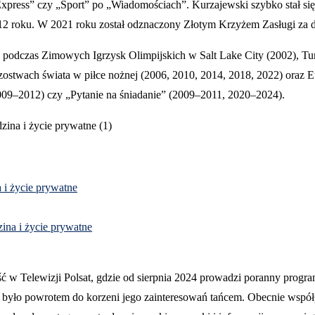
xpress” czy „Sport” po „Wiadomościach”. Kurzajewski szybko stał si
12 roku. W 2021 roku został odznaczony Złotym Krzyżem Zasługi za dz
ch podczas Zimowych Igrzysk Olimpijskich w Salt Lake City (2002), Tu
ostwach świata w piłce nożnej (2006, 2010, 2014, 2018, 2022) oraz 
009–2012) czy „Pytanie na śniadanie” (2009–2011, 2020–2024).
a i życie prywatne
zina i życie prywatne
 w Telewizji Polsat, gdzie od sierpnia 2024 prowadzi poranny progr
co było powrotem do korzeni jego zainteresowań tańcem. Obecnie wspó