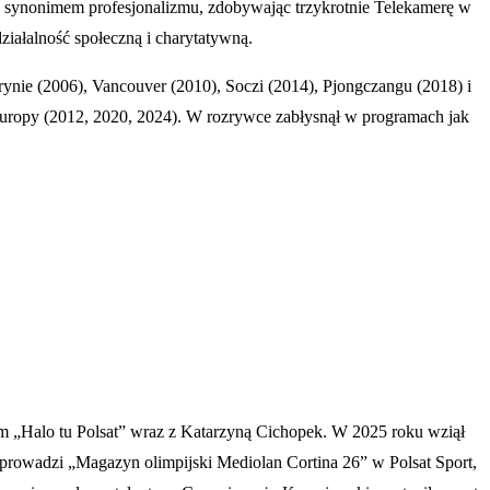
ę synonimem profesjonalizmu, zdobywając trzykrotnie Telekamerę w
iałalność społeczną i charytatywną.
rynie (2006), Vancouver (2010), Soczi (2014), Pjongczangu (2018) i
Europy (2012, 2020, 2024). W rozrywce zabłysnął w programach jak
am „Halo tu Polsat” wraz z Katarzyną Cichopek. W 2025 roku wziął
łprowadzi „Magazyn olimpijski Mediolan Cortina 26” w Polsat Sport,