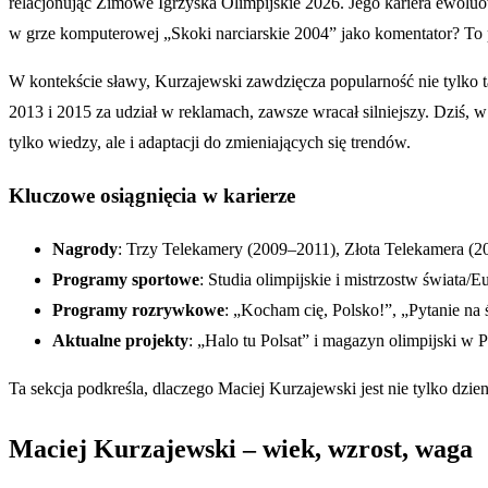
relacjonując Zimowe Igrzyska Olimpijskie 2026. Jego kariera ewoluo
w grze komputerowej „Skoki narciarskie 2004” jako komentator? To p
W kontekście sławy, Kurzajewski zawdzięcza popularność nie tylko 
2013 i 2015 za udział w reklamach, zawsze wracał silniejszy. Dziś, w
tylko wiedzy, ale i adaptacji do zmieniających się trendów.
Kluczowe osiągnięcia w karierze
Nagrody
: Trzy Telekamery (2009–2011), Złota Telekamera (20
Programy sportowe
: Studia olimpijskie i mistrzostw świata/E
Programy rozrywkowe
: „Kocham cię, Polsko!”, „Pytanie na
Aktualne projekty
: „Halo tu Polsat” i magazyn olimpijski w P
Ta sekcja podkreśla, dlaczego Maciej Kurzajewski jest nie tylko dzi
Maciej Kurzajewski – wiek, wzrost, waga