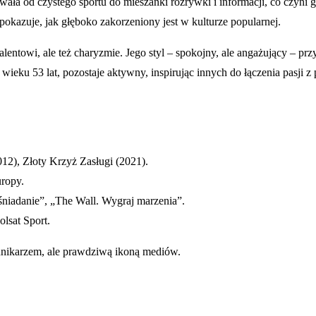
wała od czystego sportu do mieszanki rozrywki i informacji, co czyni
okazuje, jak głęboko zakorzeniony jest w kulturze popularnej.
talentowi, ale też charyzmie. Jego styl – spokojny, ale angażujący 
 wieku 53 lat, pozostaje aktywny, inspirując innych do łączenia pasji z
12), Złoty Krzyż Zasługi (2021).
uropy.
 śniadanie”, „The Wall. Wygraj marzenia”.
olsat Sport.
ennikarzem, ale prawdziwą ikoną mediów.