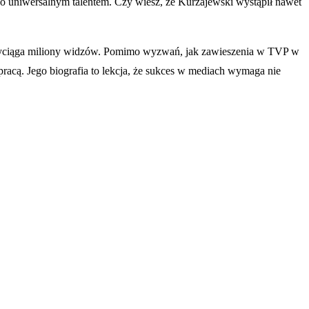
 go uniwersalnym talentem. Czy wiesz, że Kurzajewski wystąpił nawet
– przyciąga miliony widzów. Pomimo wyzwań, jak zawieszenia w TVP w
 pracą. Jego biografia to lekcja, że sukces w mediach wymaga nie