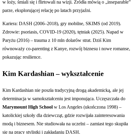
w loży, śmiali się i flirtowali na wizji. Źródła mówią o „inseparable”
parze, eksplorującej relację po latach przyjaźni.
Kariera: DASH (2006–2018), gry mobilne, SKIMS (od 2019).
Zdrowie: psoriasis, COVID-19 (2020), tętniak (2025). Napad w
Paryżu (2016) – trauma z 10 mln dolarów strat. Dziś Kim
równoważy co-parenting z Kanye, rozwój biznesu i nowe romanse,
pokazując resilience.
Kim Kardashian – wykształcenie
Kim Kardashian nie poszła tradycyjną drogą akademicką, ale jej
determinacja w samokształceniu jest imponująca. Uczęszczała do
Marymount High School
w Los Angeles (ukończona 1998) –
katolickiej szkoły dla dziewcząt, gdzie rozwijała zainteresowania
modą i biznesem. Nie studiowała na uczelni – zamiast tego skupiła
się na pracy stylistki i zakładaniu DASH.