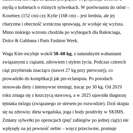
myślą o kobietach o różnych sylwetkach. W porównaniu do sióstr –
Kourtney (152 cm) czy Kylie (168 cm) – jest średnia, ale jej
charyzma i obecność sceniczna sprawiają, że wydaje się wyższa.
Mimo niskiego wzrostu chodziła po wybiegach dla Balenciaga,
Dolce & Gabbana i Paris Fashion Week.
Waga Kim oscyluje wokół
50–60 kg
, z naturalnymi wahaniami
związanymi z ciążami, zdrowiem i stylem życia. Podczas czterech
ciąż przybierała znacząco (nawet 27 kg przy pierwszej), co
prowadziło do komplikacji jak pre-eclampsia. Po porodach
stosowała diety i intensywne treningi, tracąc po 30 kg. Od 2019
roku zmaga się z łuszczycą stawową, a w 2025 ujawniła diagnozę
tętniaka mózgu (związanego ze stresem po rozwodzie). Dziś skupia
się na zdrowiu: dieta wegańska, joga i body positivity w SKIMS.
Zmiany sylwetki po operacjach (pięć zabiegów po jednej ciąży) nie
wpłynęły na jej pewność siebie – wręcz przeciwnie, promuje