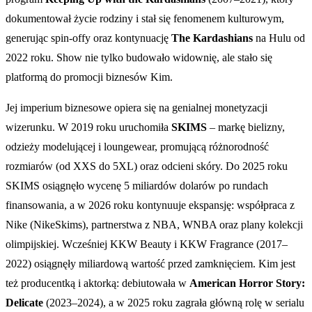
dokumentował życie rodziny i stał się fenomenem kulturowym,
generując spin-offy oraz kontynuację
The Kardashians
na Hulu od
2022 roku. Show nie tylko budowało widownię, ale stało się
platformą do promocji biznesów Kim.
Jej imperium biznesowe opiera się na genialnej monetyzacji
wizerunku. W 2019 roku uruchomiła
SKIMS
– markę bielizny,
odzieży modelującej i loungewear, promującą różnorodność
rozmiarów (od XXS do 5XL) oraz odcieni skóry. Do 2025 roku
SKIMS osiągnęło wycenę 5 miliardów dolarów po rundach
finansowania, a w 2026 roku kontynuuje ekspansję: współpraca z
Nike (NikeSkims), partnerstwa z NBA, WNBA oraz plany kolekcji
olimpijskiej. Wcześniej KKW Beauty i KKW Fragrance (2017–
2022) osiągnęły miliardową wartość przed zamknięciem. Kim jest
też producentką i aktorką: debiutowała w
American Horror Story:
Delicate
(2023–2024), a w 2025 roku zagrała główną rolę w serialu