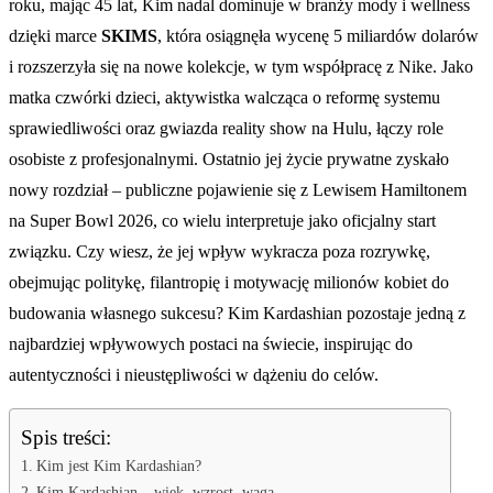
roku, mając 45 lat, Kim nadal dominuje w branży mody i wellness
dzięki marce
SKIMS
, która osiągnęła wycenę 5 miliardów dolarów
i rozszerzyła się na nowe kolekcje, w tym współpracę z Nike. Jako
matka czwórki dzieci, aktywistka walcząca o reformę systemu
sprawiedliwości oraz gwiazda reality show na Hulu, łączy role
osobiste z profesjonalnymi. Ostatnio jej życie prywatne zyskało
nowy rozdział – publiczne pojawienie się z Lewisem Hamiltonem
na Super Bowl 2026, co wielu interpretuje jako oficjalny start
związku. Czy wiesz, że jej wpływ wykracza poza rozrywkę,
obejmując politykę, filantropię i motywację milionów kobiet do
budowania własnego sukcesu? Kim Kardashian pozostaje jedną z
najbardziej wpływowych postaci na świecie, inspirując do
autentyczności i nieustępliwości w dążeniu do celów.
Spis treści:
Kim jest Kim Kardashian?
Kim Kardashian – wiek, wzrost, waga