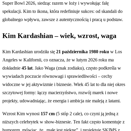
Super Bowl 2026, siedząc razem w loży i wywołując falę
spekulacji. Kim to ikona, która redefiniuje sukces: od skandali do
globalnego wpływu, zawsze z autentycznością i pracą u podstaw.
Kim Kardashian – wiek, wzrost, waga
Kim Kardashian urodziła się
21 października 1980 roku
w Los
Angeles w Kalifornii, co oznacza, że w lutym 2026 roku ma
dokładnie
45 lat
. Jako Waga (znak zodiaku), często podkreśla w
wywiadach poczucie równowagi i sprawiedliwości – cechy
widoczne w jej aktywizmie i biznesie. Wiek 45 lat to dla niej okres
szczytowej formy: łączy macierzyństwo, rozwój marek i nowe
projekty, udowadniając, że energia i ambicja nie maleją z latami.
Wzrost Kim wynosi
157 cm
(5 stóp 2 cale), co czyni ją jedną z
niższych celebrytek w show-biznesie. Ten fakt często komentuje z
humorem, mówiąc, że „małe jest piękne”, i projektuje SKIMS z