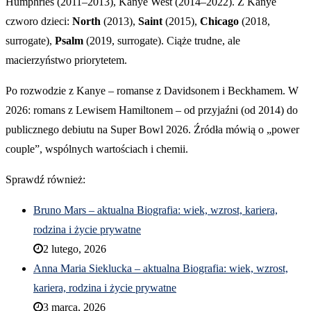
Humphries (2011–2013), Kanye West (2014–2022). Z Kanye
czworo dzieci:
North
(2013),
Saint
(2015),
Chicago
(2018,
surrogate),
Psalm
(2019, surrogate). Ciąże trudne, ale
macierzyństwo priorytetem.
Po rozwodzie z Kanye – romanse z Davidsonem i Beckhamem. W
2026: romans z Lewisem Hamiltonem – od przyjaźni (od 2014) do
publicznego debiutu na Super Bowl 2026. Źródła mówią o „power
couple”, wspólnych wartościach i chemii.
Sprawdź również:
Bruno Mars – aktualna Biografia: wiek, wzrost, kariera,
rodzina i życie prywatne
2 lutego, 2026
Anna Maria Sieklucka – aktualna Biografia: wiek, wzrost,
kariera, rodzina i życie prywatne
3 marca, 2026