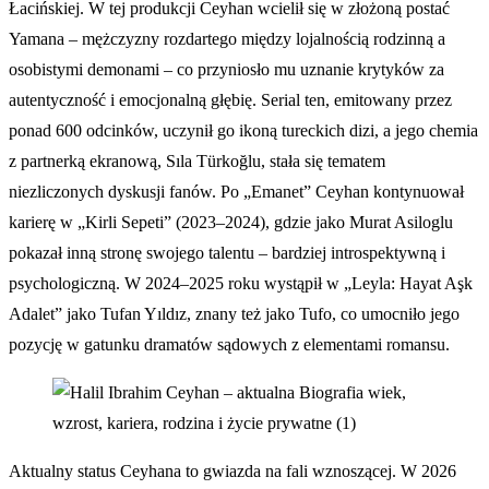
Łacińskiej. W tej produkcji Ceyhan wcielił się w złożoną postać
Yamana – mężczyzny rozdartego między lojalnością rodzinną a
osobistymi demonami – co przyniosło mu uznanie krytyków za
autentyczność i emocjonalną głębię. Serial ten, emitowany przez
ponad 600 odcinków, uczynił go ikoną tureckich dizi, a jego chemia
z partnerką ekranową, Sıla Türkoğlu, stała się tematem
niezliczonych dyskusji fanów. Po „Emanet” Ceyhan kontynuował
karierę w „Kirli Sepeti” (2023–2024), gdzie jako Murat Asiloglu
pokazał inną stronę swojego talentu – bardziej introspektywną i
psychologiczną. W 2024–2025 roku wystąpił w „Leyla: Hayat Aşk
Adalet” jako Tufan Yıldız, znany też jako Tufo, co umocniło jego
pozycję w gatunku dramatów sądowych z elementami romansu.
Aktualny status Ceyhana to gwiazda na fali wznoszącej. W 2026