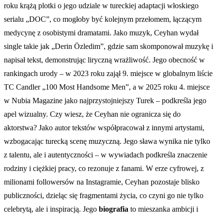
roku krążą plotki o jego udziale w tureckiej adaptacji włoskiego
serialu „DOC”, co mogłoby być kolejnym przełomem, łączącym
medycynę z osobistymi dramatami. Jako muzyk, Ceyhan wydał
single takie jak „Derin Özledim”, gdzie sam skomponował muzykę i
napisał tekst, demonstrując liryczną wrażliwość. Jego obecność w
rankingach urody – w 2023 roku zajął 9. miejsce w globalnym liście
TC Candler „100 Most Handsome Men”, a w 2025 roku 4. miejsce
w Nubia Magazine jako najprzystojniejszy Turek – podkreśla jego
apel wizualny. Czy wiesz, że Ceyhan nie ogranicza się do
aktorstwa? Jako autor tekstów współpracował z innymi artystami,
wzbogacając turecką scenę muzyczną. Jego sława wynika nie tylko
z talentu, ale i autentyczności – w wywiadach podkreśla znaczenie
rodziny i ciężkiej pracy, co rezonuje z fanami. W erze cyfrowej, z
milionami followersów na Instagramie, Ceyhan pozostaje blisko
publiczności, dzieląc się fragmentami życia, co czyni go nie tylko
celebrytą, ale i inspiracją. Jego
biografia
to mieszanka ambicji i