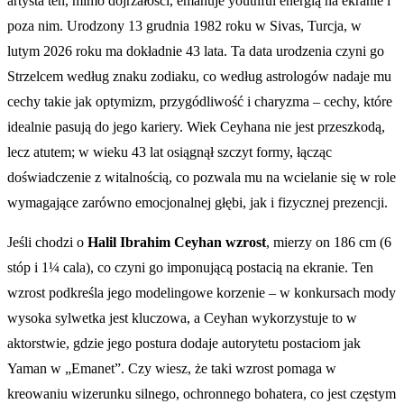
artysta ten, mimo dojrzałości, emanuje youthful energią na ekranie i
poza nim. Urodzony 13 grudnia 1982 roku w Sivas, Turcja, w
lutym 2026 roku ma dokładnie 43 lata. Ta data urodzenia czyni go
Strzelcem według znaku zodiaku, co według astrologów nadaje mu
cechy takie jak optymizm, przygódliwość i charyzma – cechy, które
idealnie pasują do jego kariery. Wiek Ceyhana nie jest przeszkodą,
lecz atutem; w wieku 43 lat osiągnął szczyt formy, łącząc
doświadczenie z witalnością, co pozwala mu na wcielanie się w role
wymagające zarówno emocjonalnej głębi, jak i fizycznej prezencji.
Jeśli chodzi o
Halil Ibrahim Ceyhan wzrost
, mierzy on 186 cm (6
stóp i 1¼ cala), co czyni go imponującą postacią na ekranie. Ten
wzrost podkreśla jego modelingowe korzenie – w konkursach mody
wysoka sylwetka jest kluczowa, a Ceyhan wykorzystuje to w
aktorstwie, gdzie jego postura dodaje autorytetu postaciom jak
Yaman w „Emanet”. Czy wiesz, że taki wzrost pomaga w
kreowaniu wizerunku silnego, ochronnego bohatera, co jest częstym