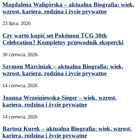
Magdalena Waligórska – aktualna Biografia: wiek,
wzrost, kariera, rodzina i życie prywatne
23 lipca, 2026
Czy warto kupić set Pokémon TCG 30th
Celebration? Kompletny przewodnik ekspercki
30 czerwca, 2026
Szymon Marciniak – aktualna Biografia: wiek,
wzrost, kariera, rodzina i życie prywatne
14 czerwca, 2026
Joanna Wrześniewska-Sieger – wiek, wzrost,
kariera, rodzina i życie prywatne
14 czerwca, 2026
Bartosz Kurek – aktualna Biografia: wiek, wzrost,
kariera, rodzina i życie prywatne