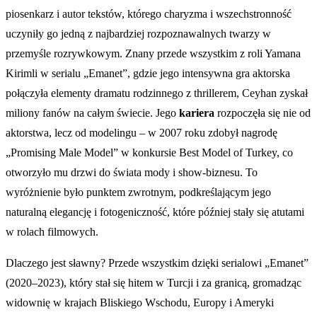
piosenkarz i autor tekstów, którego charyzma i wszechstronność
uczyniły go jedną z najbardziej rozpoznawalnych twarzy w
przemyśle rozrywkowym. Znany przede wszystkim z roli Yamana
Kirimli w serialu „Emanet”, gdzie jego intensywna gra aktorska
połączyła elementy dramatu rodzinnego z thrillerem, Ceyhan zyskał
miliony fanów na całym świecie. Jego
kariera
rozpoczęła się nie od
aktorstwa, lecz od modelingu – w 2007 roku zdobył nagrodę
„Promising Male Model” w konkursie Best Model of Turkey, co
otworzyło mu drzwi do świata mody i show-biznesu. To
wyróżnienie było punktem zwrotnym, podkreślającym jego
naturalną elegancję i fotogeniczność, które później stały się atutami
w rolach filmowych.
Dlaczego jest sławny? Przede wszystkim dzięki serialowi „Emanet”
(2020–2023), który stał się hitem w Turcji i za granicą, gromadząc
widownię w krajach Bliskiego Wschodu, Europy i Ameryki