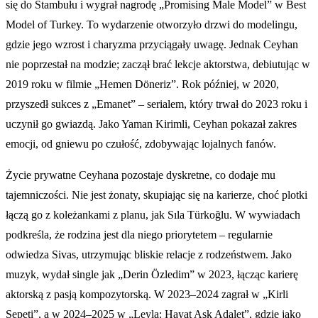
się do Stambułu i wygrał nagrodę „Promising Male Model” w Best
Model of Turkey. To wydarzenie otworzyło drzwi do modelingu,
gdzie jego wzrost i charyzma przyciągały uwagę. Jednak Ceyhan
nie poprzestał na modzie; zaczął brać lekcje aktorstwa, debiutując w
2019 roku w filmie „Hemen Döneriz”. Rok później, w 2020,
przyszedł sukces z „Emanet” – serialem, który trwał do 2023 roku i
uczynił go gwiazdą. Jako Yaman Kirimli, Ceyhan pokazał zakres
emocji, od gniewu po czułość, zdobywając lojalnych fanów.
Życie prywatne Ceyhana pozostaje dyskretne, co dodaje mu
tajemniczości. Nie jest żonaty, skupiając się na karierze, choć plotki
łączą go z koleżankami z planu, jak Sıla Türkoğlu. W wywiadach
podkreśla, że rodzina jest dla niego priorytetem – regularnie
odwiedza Sivas, utrzymując bliskie relacje z rodzeństwem. Jako
muzyk, wydał single jak „Derin Özledim” w 2023, łącząc karierę
aktorską z pasją kompozytorską. W 2023–2024 zagrał w „Kirli
Sepeti”, a w 2024–2025 w „Leyla: Hayat Aşk Adalet”, gdzie jako