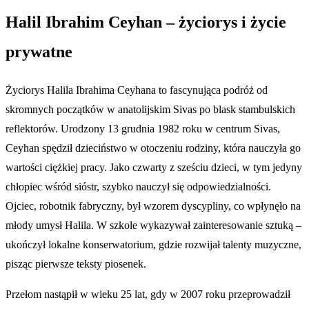
Halil Ibrahim Ceyhan – życiorys i życie
prywatne
Życiorys Halila Ibrahima Ceyhana to fascynująca podróż od
skromnych początków w anatolijskim Sivas po blask stambulskich
reflektorów. Urodzony 13 grudnia 1982 roku w centrum Sivas,
Ceyhan spędził dzieciństwo w otoczeniu rodziny, która nauczyła go
wartości ciężkiej pracy. Jako czwarty z sześciu dzieci, w tym jedyny
chłopiec wśród sióstr, szybko nauczył się odpowiedzialności.
Ojciec, robotnik fabryczny, był wzorem dyscypliny, co wpłynęło na
młody umysł Halila. W szkole wykazywał zainteresowanie sztuką –
ukończył lokalne konserwatorium, gdzie rozwijał talenty muzyczne,
pisząc pierwsze teksty piosenek.
Przełom nastąpił w wieku 25 lat, gdy w 2007 roku przeprowadził