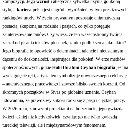
kompozycji. Jego
wzrost
i atletyczna sylwetka czynią go ikoną
stylu, a
kariera
pełna jest nagród i wyróżnień, w tym prestiżowych
rankingów urody. W życiu prywatnym pozostaje enigmatyczną
postacią, skupioną na rodzinie i pasjach, co tylko potęguje
zainteresowanie fanów. Czy wiesz, że ten wszechstronny twórca
zaczął od pisania tekstów piosenek, zanim podbił serca jako aktor?
Jego biografia to opowieść o determinacji, talencie i nieustannym
dążeniu do doskonałości, inspirująca dla pokoleń. W erze mediów
społecznościowych, gdzie
Halil Ibrahim Ceyhan biografia
jest na
wyciągnięcie ręki, artysta ten symbolizuje nowoczesnego celebrytę
– autentycznego, pracowitego i zawsze blisko swoich korzeni. Od
skromnych początków w Sivas po globalne uznanie, Ceyhan
udowadnia, że prawdziwy sukces rodzi się z pasji i ciężkiej pracy.
W 2026 roku, z nowymi projektami na horyzoncie, jego gwiazda
świeci jaśniej niż kiedykolwiek, czyniąc go nie tylko gwiazdą
tureckiej telewizji, ale i międzynarodowym fenomenem.