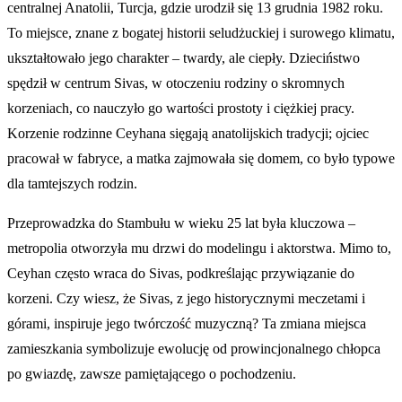
centralnej Anatolii, Turcja, gdzie urodził się 13 grudnia 1982 roku.
To miejsce, znane z bogatej historii seludżuckiej i surowego klimatu,
ukształtowało jego charakter – twardy, ale ciepły. Dzieciństwo
spędził w centrum Sivas, w otoczeniu rodziny o skromnych
korzeniach, co nauczyło go wartości prostoty i ciężkiej pracy.
Korzenie rodzinne Ceyhana sięgają anatolijskich tradycji; ojciec
pracował w fabryce, a matka zajmowała się domem, co było typowe
dla tamtejszych rodzin.
Przeprowadzka do Stambułu w wieku 25 lat była kluczowa –
metropolia otworzyła mu drzwi do modelingu i aktorstwa. Mimo to,
Ceyhan często wraca do Sivas, podkreślając przywiązanie do
korzeni. Czy wiesz, że Sivas, z jego historycznymi meczetami i
górami, inspiruje jego twórczość muzyczną? Ta zmiana miejsca
zamieszkania symbolizuje ewolucję od prowincjonalnego chłopca
po gwiazdę, zawsze pamiętającego o pochodzeniu.