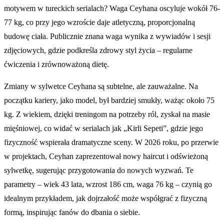
motywem w tureckich serialach? Waga Ceyhana oscyluje wokół 76-
77 kg, co przy jego wzroście daje atletyczną, proporcjonalną
budowę ciała. Publicznie znana waga wynika z wywiadów i sesji
zdjęciowych, gdzie podkreśla zdrowy styl życia – regularne
ćwiczenia i zrównoważoną dietę.
Zmiany w sylwetce Ceyhana są subtelne, ale zauważalne. Na
początku kariery, jako model, był bardziej smukły, ważąc około 75
kg. Z wiekiem, dzięki treningom na potrzeby ról, zyskał na masie
mięśniowej, co widać w serialach jak „Kirli Sepeti”, gdzie jego
fizyczność wspierała dramatyczne sceny. W 2026 roku, po przerwie
w projektach, Ceyhan zaprezentował nowy haircut i odświeżoną
sylwetkę, sugerując przygotowania do nowych wyzwań. Te
parametry – wiek 43 lata, wzrost 186 cm, waga 76 kg – czynią go
idealnym przykładem, jak dojrzałość może współgrać z fizyczną
formą, inspirując fanów do dbania o siebie.