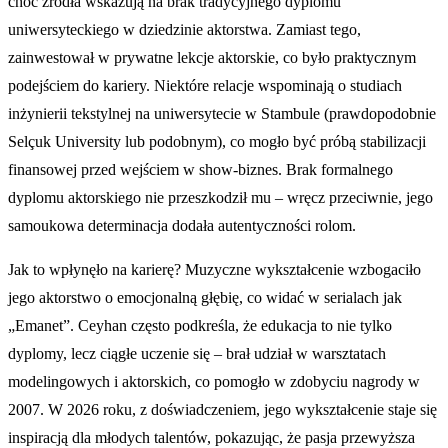
choć źródła wskazują na brak tradycyjnego dyplomu
uniwersyteckiego w dziedzinie aktorstwa. Zamiast tego,
zainwestował w prywatne lekcje aktorskie, co było praktycznym
podejściem do kariery. Niektóre relacje wspominają o studiach
inżynierii tekstylnej na uniwersytecie w Stambule (prawdopodobnie
Selçuk University lub podobnym), co mogło być próbą stabilizacji
finansowej przed wejściem w show-biznes. Brak formalnego
dyplomu aktorskiego nie przeszkodził mu – wręcz przeciwnie, jego
samoukowa determinacja dodała autentyczności rolom.
Jak to wpłynęło na karierę? Muzyczne wykształcenie wzbogaciło
jego aktorstwo o emocjonalną głębię, co widać w serialach jak
„Emanet”. Ceyhan często podkreśla, że edukacja to nie tylko
dyplomy, lecz ciągłe uczenie się – brał udział w warsztatach
modelingowych i aktorskich, co pomogło w zdobyciu nagrody w
2007. W 2026 roku, z doświadczeniem, jego wykształcenie staje się
inspiracją dla młodych talentów, pokazując, że pasja przewyższa