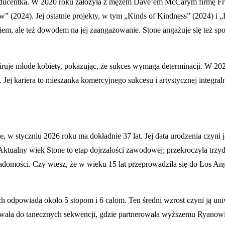
 producentka. W 2020 roku założyła z mężem Dave’em McCarym firmę Fr
w” (2024). Jej ostatnie projekty, w tym „Kinds of Kindness” (2024) i
em, ale też dowodem na jej zaangażowanie. Stone angażuje się też spo
inspiruje młode kobiety, pokazując, że sukces wymaga determinacji. W
. Jej kariera to mieszanka komercyjnego sukcesu i artystycznej integra
, w styczniu 2026 roku ma dokładnie 37 lat. Jej data urodzenia czyni 
Aktualny wiek Stone to etap dojrzałości zawodowej; przekroczyła trzydz
iadomości. Czy wiesz, że w wieku 15 lat przeprowadziła się do Los Ang
h odpowiada około 5 stopom i 6 calom. Ten średni wzrost czyni ją uniwer
owała do tanecznych sekwencji, gdzie partnerowała wyższemu Ryanowi