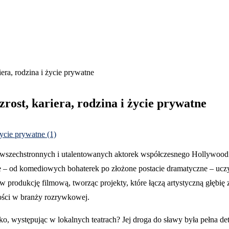
era, rodzina i życie prywatne
rost, kariera, rodzina i życie prywatne
j wszechstronnych i utalentowanych aktorek współczesnego Hollywood
le – od komediowych bohaterek po złożone postacie dramatyczne – uczy
ię w produkcję filmową, tworząc projekty, które łączą artystyczną głę
ności w branży rozrywkowej.
ko, występując w lokalnych teatrach? Jej droga do sławy była pełna d