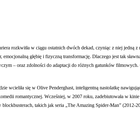
riera rozkwitła w ciągu ostatnich dwóch dekad, czyniąc z niej jedną 
, emocjonalną głębię i fizyczną transformację. Dlaczego jest tak sła
nawczym – oraz zdolności do adaptacji do różnych gatunków filmowyc
 wcieliła się w Olive Penderghast, inteligentną nastolatkę nawigującą
omedii romantycznej. Wcześniej, w 2007 roku, zadebiutowała w kinie 
 w blockbusterach, takich jak seria „The Amazing Spider-Man” (2012-