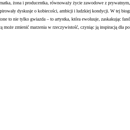
matka, żona i producentka, równoważy życie zawodowe z prywatnym, uni
rowały dyskusje o kobiecości, ambicji i ludzkiej kondycji. W tej biogra
tone to nie tylko gwiazda – to artystka, która ewoluuje, zaskakując f
acą może zmienić marzenia w rzeczywistość, czyniąc ją inspiracją dla po