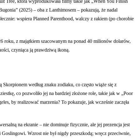
uit Tree, która wyprodukowała filmy takie jak „When You Finish
 „Bugonia” (2025) – oba z Lanthimosem – pokazują, że nadal
łecznie: wspiera Planned Parenthood, walczy z rakiem (po chorobie
 2026 roku, z majątkiem szacowanym na ponad 40 milionów dolarów,
lności, czyniąca ją prawdziwą ikoną.
ją Skorpionem według znaku zodiaku, co często wiąże się z
iestkę, co pozwoliło jej na bardziej złożone role, takie jak w „Poor
eles, by realizować marzenia? To pokazuje, jak wcześnie zaczęła
salną na ekranie – nie dominuje fizycznie, ale jej prezencja jest
 Goslingowi. Wzrost nie był nigdy przeszkodą; wręcz przeciwnie,