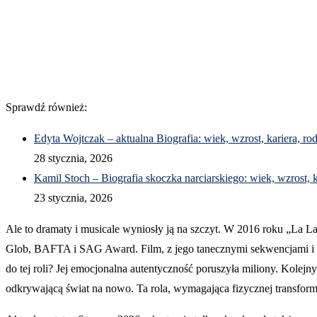
Sprawdź również:
Edyta Wojtczak – aktualna Biografia: wiek, wzrost, kariera, ro
28 stycznia, 2026
Kamil Stoch – Biografia skoczka narciarskiego: wiek, wzrost, k
23 stycznia, 2026
Ale to dramaty i musicale wyniosły ją na szczyt. W 2016 roku „La La
Glob, BAFTA i SAG Award. Film, z jego tanecznymi sekwencjami i no
do tej roli? Jej emocjonalna autentyczność poruszyła miliony. Kolej
odkrywającą świat na nowo. Ta rola, wymagająca fizycznej transforma