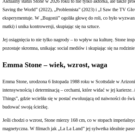
Aktualny status Stone w 2026 roku to nie tylko aktorka, ale także
Saving the World” (2022), „Problemista” (2023) i „I Saw the TV Glo
eksperymentuje. W „Bugonii” ogoliła głowę do roli, co było wyzwani
matki) i unika kontrowersji, skupiając się na sztuce.
Jej osiągnięcia to nie tylko nagrody – to wpływ na kulturę. Stone 
pozostaje skromna, unikając social mediów i skupiając się na rodzinie
Emma Stone – wiek, wzrost, waga
Emma Stone, urodzona 6 listopada 1988 roku w Scottsdale w Arizonie
intensywnością i determinacją – cechami, które widać w jej karierze. 
Things”, gdzie wcieliła się w postać ewoluującą od naiwności do św
budować swoją ścieżkę.
Jeśli chodzi o wzrost, Stone mierzy 168 cm, co w stopach imperialnyc
magnetyczna. W filmach jak „La La Land” jej sylwetka idealnie pas