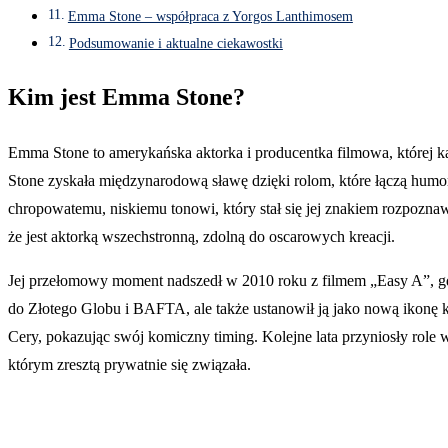
Emma Stone – współpraca z Yorgos Lanthimosem
Podsumowanie i aktualne ciekawostki
Kim jest Emma Stone?
Emma Stone to amerykańska aktorka i producentka filmowa, której ka
Stone zyskała międzynarodową sławę dzięki rolom, które łączą humor
chropowatemu, niskiemu tonowi, który stał się jej znakiem rozpoz
że jest aktorką wszechstronną, zdolną do oscarowych kreacji.
Jej przełomowy moment nadszedł w 2010 roku z filmem „Easy A”, gdzie
do Złotego Globu i BAFTA, ale także ustanowił ją jako nową ikonę k
Cery, pokazując swój komiczny timing. Kolejne lata przyniosły role
którym zresztą prywatnie się związała.