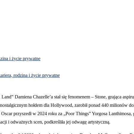
dzina i życie prywatne
ariera, rodzina i życie prywatne
 Land” Damiena Chazelle’a stał się fenomenem – Stone, grająca aspiruj
stalgicznym hołdem dla Hollywood, zarobił ponad 440 milionów dolar
ny Oscar przyszedł w 2024 roku za „Poor Things” Yorgosa Lanthimosa, g
cji i odważnych scen, podkreśliła jej odwagę artystyczną.