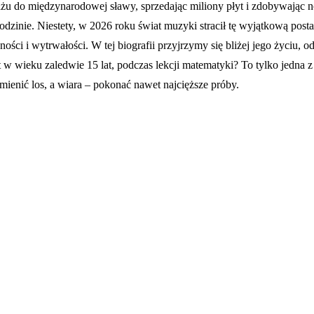
żu do międzynarodowej sławy, sprzedając miliony płyt i zdobywając n
 rodzinie. Niestety, w 2026 roku świat muzyki stracił tę wyjątkową post
czności i wytrwałości. W tej biografii przyjrzymy się bliżej jego życi
w wieku zaledwie 15 lat, podczas lekcji matematyki? To tylko jedna z wi
zmienić los, a wiara – pokonać nawet najcięższe próby.