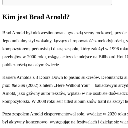
Kim jest Brad Arnold?
Brad Arnold był niekwestionowaną gwiazdą sceny rockowej, przede w
Jego unikalny styl wokalny, łączący chropowatość z melodyjnością, sp
kompozytorem, perkusistą i duszą zespołu, który założył w 1996 roku 
przebojów w 2000 roku, osiągając trzecie miejsce na Billboard Hot 10
publicznością na całym świecie.
Kariera Arnolda z 3 Doors Down to pasmo sukcesów. Debiutancki 
from the Sun
(2002) z hitem „Here Without You” – balladowym arcyd
Arnold, jako główny autor tekstów, wplatał w nie osobiste doświadcz
kompozytorski. W 2008 roku self-titled album znów trafił na szczyt l
Poza zespołem Arnold eksperymentował solo, wydając w 2020 roku s
był aktywny koncertowo, występując na festiwalach i dzieląc się wi