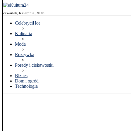
czwartek, 6 sierpnia, 2026
Celebryci
Hot
Kulinaria
Moda
Rozrywka
Porady i ciekawostki
Biznes
Dom i ogród
Technologia