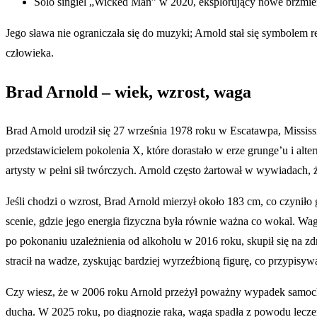
Solo singiel „Wicked Man” w 2020, eksplorujący nowe brzmie
Jego sława nie ograniczała się do muzyki; Arnold stał się symbolem re
człowieka.
Brad Arnold – wiek, wzrost, waga
Brad Arnold urodził się 27 września 1978 roku w Escatawpa, Mississ
przedstawicielem pokolenia X, które dorastało w erze grunge’u i alte
artysty w pełni sił twórczych. Arnold często żartował w wywiadach, ż
Jeśli chodzi o wzrost, Brad Arnold mierzył około 183 cm, co czyn
scenie, gdzie jego energia fizyczna była równie ważna co wokal. Wa
po pokonaniu uzależnienia od alkoholu w 2016 roku, skupił się na zdr
stracił na wadze, zyskując bardziej wyrzeźbioną figurę, co przypisywa
Czy wiesz, że w 2006 roku Arnold przeżył poważny wypadek samoch
ducha. W 2025 roku, po diagnozie raka, waga spadła z powodu leczenia