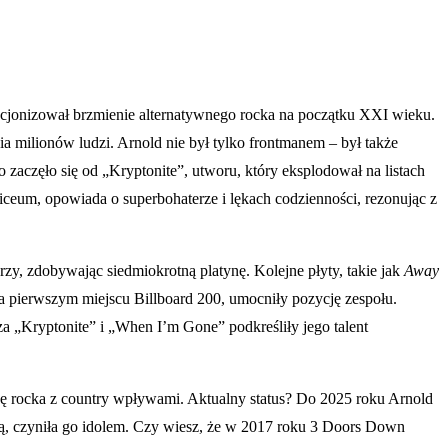
ucjonizował brzmienie alternatywnego rocka na początku XXI wieku.
ia milionów ludzi. Arnold nie był tylko frontmanem – był także
 zaczęło się od „Kryptonite”, utworu, który eksplodował na listach
liceum, opowiada o superbohaterze i lękach codzienności, rezonując z
zy, zdobywając siedmiokrotną platynę. Kolejne płyty, takie jak
Away
a pierwszym miejscu Billboard 200, umocniły pozycję zespołu.
za „Kryptonite” i „When I’m Gone” podkreśliły jego talent
ę rocka z country wpływami. Aktualny status? Do 2025 roku Arnold
cią, czyniła go idolem. Czy wiesz, że w 2017 roku 3 Doors Down