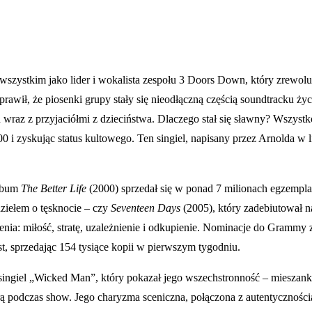
szystkim jako lider i wokalista zespołu 3 Doors Down, który zrewol
rawił, że piosenki grupy stały się nieodłączną częścią soundtracku życ
wraz z przyjaciółmi z dzieciństwa. Dlaczego stał się sławny? Wszystko
0 i zyskując status kultowego. Ten singiel, napisany przez Arnolda w 
album
The Better Life
(2000) sprzedał się w ponad 7 milionach egzemplar
ziełem o tęsknocie – czy
Seventeen Days
(2005), który zadebiutował n
enia: miłość, stratę, uzależnienie i odkupienie. Nominacje do Grammy 
ist, sprzedając 154 tysiące kopii w pierwszym tygodniu.
ingiel „Wicked Man”, który pokazał jego wszechstronność – mieszank
arą podczas show. Jego charyzma sceniczna, połączona z autentycznoś