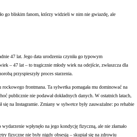
iło go bliskim fanom, którzy widzieli w nim nie gwiazdę, ale
dnie 47 lat. Jego data urodzenia czyniła go typowym
iek – 47 lat – to tragicznie młody wiek na odejście, zwłaszcza dla
orobą przyspieszyły proces starzenia.
unku rockowego frontmana. Ta sylwetka pomagała mu dominować na
hoć publicznie nie podawał dokładnych danych. W ostatnich latach,
lił się na Instagramie. Zmiany w sylwetce były zauważalne: po rehabie
darzenie wpłynęło na jego kondycję fizyczną, ale nie złamało
try fizyczne nie były nigdy obsesją – skupiał się na zdrowiu