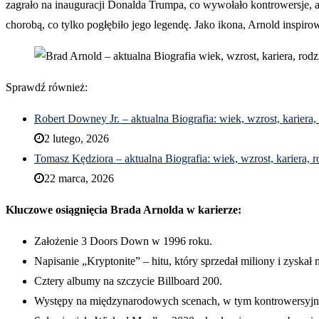
zagrało na inauguracji Donalda Trumpa, co wywołało kontrowersje, ale
chorobą, co tylko pogłębiło jego legendę. Jako ikona, Arnold inspiro
Sprawdź również:
Robert Downey Jr. – aktualna Biografia: wiek, wzrost, kariera,
2 lutego, 2026
Tomasz Kędziora – aktualna Biografia: wiek, wzrost, kariera, r
22 marca, 2026
Kluczowe osiągnięcia Brada Arnolda w karierze:
Założenie 3 Doors Down w 1996 roku.
Napisanie „Kryptonite” – hitu, który sprzedał miliony i zyska
Cztery albumy na szczycie Billboard 200.
Występy na międzynarodowych scenach, w tym kontrowersyjny