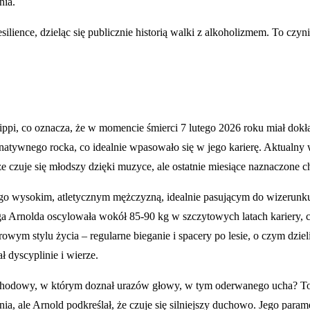
nia.
silience, dzieląc się publicznie historią walki z alkoholizmem. To czyn
ippi, co oznacza, że w momencie śmierci 7 lutego 2026 roku miał dokła
rnatywnego rocka, co idealnie wpasowało się w jego karierę. Aktualny w
e czuje się młodszy dzięki muzyce, ale ostatnie miesiące naznaczone ch
iło go wysokim, atletycznym mężczyzną, idealnie pasującym do wizer
ga Arnolda oscylowała wokół 85-90 kg w szczytowych latach kariery, c
owym stylu życia – regularne bieganie i spacery po lesie, o czym dzie
ł dyscyplinie i wierze.
odowy, w którym doznał urazów głowy, w tym oderwanego ucha? To wy
, ale Arnold podkreślał, że czuje się silniejszy duchowo. Jego parame