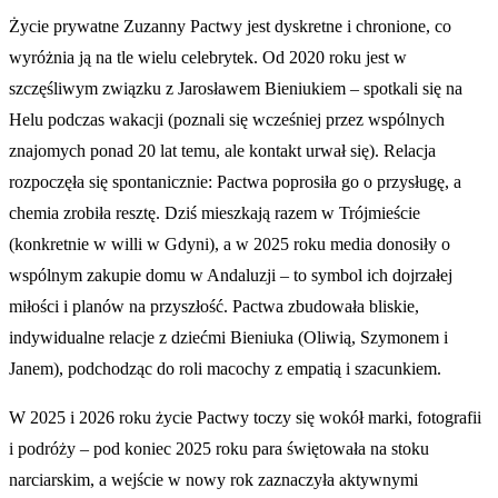
Życie prywatne Zuzanny Pactwy jest dyskretne i chronione, co
wyróżnia ją na tle wielu celebrytek. Od 2020 roku jest w
szczęśliwym związku z Jarosławem Bieniukiem – spotkali się na
Helu podczas wakacji (poznali się wcześniej przez wspólnych
znajomych ponad 20 lat temu, ale kontakt urwał się). Relacja
rozpoczęła się spontanicznie: Pactwa poprosiła go o przysługę, a
chemia zrobiła resztę. Dziś mieszkają razem w Trójmieście
(konkretnie w willi w Gdyni), a w 2025 roku media donosiły o
wspólnym zakupie domu w Andaluzji – to symbol ich dojrzałej
miłości i planów na przyszłość. Pactwa zbudowała bliskie,
indywidualne relacje z dziećmi Bieniuka (Oliwią, Szymonem i
Janem), podchodząc do roli macochy z empatią i szacunkiem.
W 2025 i 2026 roku życie Pactwy toczy się wokół marki, fotografii
i podróży – pod koniec 2025 roku para świętowała na stoku
narciarskim, a wejście w nowy rok zaznaczyła aktywnymi