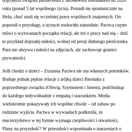
dojrzałym związku partnerskim z Jarosławem Bieniukiem od 2020
roku (ponad 5 lat wspólnego życia). Poznali się spontanicznie na
Helu, choć znali się wcześniej przez wspólnych znajomych. On
poprosił o przysługę, a uczucie rozkwitło naturalnie. Pactwa często
mówi o wyzwaniach początku relacji, ale też o pracy nad nią – dziś
to przykład dojrzałej miłości, wolnej od presji ślubnego pierścionka.
Para nie ukrywa czułości na zdjęciach, ale zachowuje granice
prywatności.
Jeśli chodzi o dzieci – Zuzanna Pactwa nie ma własnych potomków.
Buduje jednak piękne relacje z trójką dzieci Bieniuka z
poprzedniego związku (Oliwią, Szymonem i Janem), podchodząc
do każdego indywidualnie z empatią i szacunkiem. Media
wielokrotnie pokazywały ich wspólne chwile – od zabaw po
rodzinne wyjścia. Pactwa w wywiadach podkreśla, że
macierzyństwo w tej formie wymaga cierpliwości i otwartości.
Plany na przyszłość? W przeszłości wspominała o marzeniach o