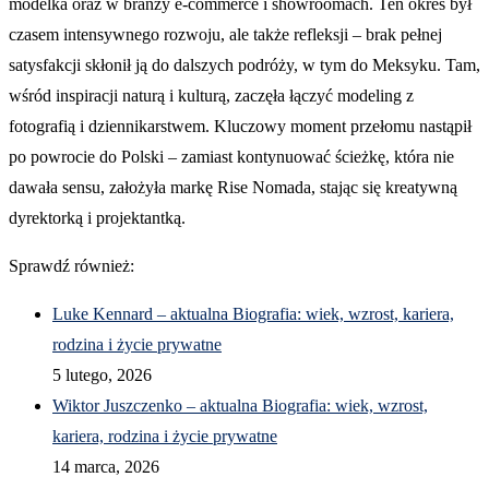
modelka oraz w branży e-commerce i showroomach. Ten okres był
czasem intensywnego rozwoju, ale także refleksji – brak pełnej
satysfakcji skłonił ją do dalszych podróży, w tym do Meksyku. Tam,
wśród inspiracji naturą i kulturą, zaczęła łączyć modeling z
fotografią i dziennikarstwem. Kluczowy moment przełomu nastąpił
po powrocie do Polski – zamiast kontynuować ścieżkę, która nie
dawała sensu, założyła markę Rise Nomada, stając się kreatywną
dyrektorką i projektantką.
Sprawdź również:
Luke Kennard – aktualna Biografia: wiek, wzrost, kariera,
rodzina i życie prywatne
5 lutego, 2026
Wiktor Juszczenko – aktualna Biografia: wiek, wzrost,
kariera, rodzina i życie prywatne
14 marca, 2026