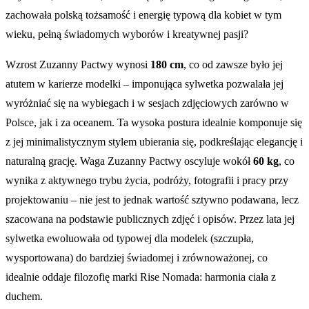
zachowała polską tożsamość i energię typową dla kobiet w tym
wieku, pełną świadomych wyborów i kreatywnej pasji?
Wzrost Zuzanny Pactwy wynosi
180 cm
, co od zawsze było jej
atutem w karierze modelki – imponująca sylwetka pozwalała jej
wyróżniać się na wybiegach i w sesjach zdjęciowych zarówno w
Polsce, jak i za oceanem. Ta wysoka postura idealnie komponuje się
z jej minimalistycznym stylem ubierania się, podkreślając elegancję i
naturalną grację. Waga Zuzanny Pactwy oscyluje wokół
60 kg
, co
wynika z aktywnego trybu życia, podróży, fotografii i pracy przy
projektowaniu – nie jest to jednak wartość sztywno podawana, lecz
szacowana na podstawie publicznych zdjęć i opisów. Przez lata jej
sylwetka ewoluowała od typowej dla modelek (szczupła,
wysportowana) do bardziej świadomej i zrównoważonej, co
idealnie oddaje filozofię marki Rise Nomada: harmonia ciała z
duchem.