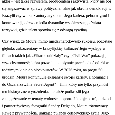
aktor – jest także reżyserem, producentem i aktywistą, który nie boi
się angażować w sprawy polityczne, takie jak obrona demokracji w
Brazylii czy walka z autorytaryzmem. Jego kariera, pełna nagród i
kontrowersji, odzwierciedla dynamikę współczesnego świata
rozrywki, gdzie talent spotyka się z odwagą cywilną.
Czy wiesz, że Moura, mimo międzynarodowego sukcesu, pozostaje
głęboko zakorzeniony w brazylijskiej kulturze? Jego występy w
filmach takich jak „Elitarne oddziały” czy „Civil War” pokazują
wszechstronność, która pozwala mu płynnie przechodzić od ról w
rodzimym kinie do blockbusterów. W 2026 roku, na progu 50.
urodzin, Moura kontynuuje ekspansję swojej kariery, z nominacją
do Oscara za „The Secret Agent” – film, który nie tylko przyniósł
mu historyczne wyróżnienia, ale także podkreślił jego
zaangażowanie w tematy wolności i oporu. Jako ojciec trójki dzieci
i partner życiowy fotografki Sandry Delgado, Moura równoważy
sławę z prywatnością, unikając pułapek celebryckiego życia. Jego