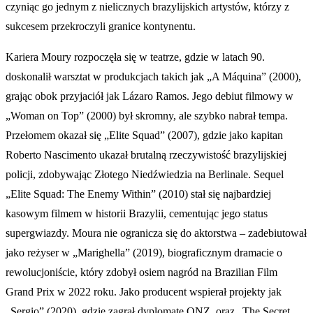
czyniąc go jednym z nielicznych brazylijskich artystów, którzy z
sukcesem przekroczyli granice kontynentu.
Kariera Moury rozpoczęła się w teatrze, gdzie w latach 90.
doskonalił warsztat w produkcjach takich jak „A Máquina” (2000),
grając obok przyjaciół jak Lázaro Ramos. Jego debiut filmowy w
„Woman on Top” (2000) był skromny, ale szybko nabrał tempa.
Przełomem okazał się „Elite Squad” (2007), gdzie jako kapitan
Roberto Nascimento ukazał brutalną rzeczywistość brazylijskiej
policji, zdobywając Złotego Niedźwiedzia na Berlinale. Sequel
„Elite Squad: The Enemy Within” (2010) stał się najbardziej
kasowym filmem w historii Brazylii, cementując jego status
supergwiazdy. Moura nie ogranicza się do aktorstwa – zadebiutował
jako reżyser w „Marighella” (2019), biograficznym dramacie o
rewolucjoniście, który zdobył osiem nagród na Brazilian Film
Grand Prix w 2022 roku. Jako producent wspierał projekty jak
„Sergio” (2020), gdzie zagrał dyplomatę ONZ, oraz „The Secret