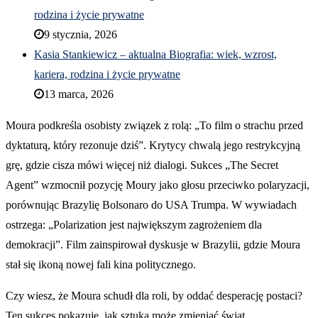
rodzina i życie prywatne
9 stycznia, 2026
Kasia Stankiewicz – aktualna Biografia: wiek, wzrost,
kariera, rodzina i życie prywatne
13 marca, 2026
Moura podkreśla osobisty związek z rolą: „To film o strachu przed
dyktaturą, który rezonuje dziś”. Krytycy chwalą jego restrykcyjną
grę, gdzie cisza mówi więcej niż dialogi. Sukces „The Secret
Agent” wzmocnił pozycję Moury jako głosu przeciwko polaryzacji,
porównując Brazylię Bolsonaro do USA Trumpa. W wywiadach
ostrzega: „Polarization jest największym zagrożeniem dla
demokracji”. Film zainspirował dyskusje w Brazylii, gdzie Moura
stał się ikoną nowej fali kina politycznego.
Czy wiesz, że Moura schudł dla roli, by oddać desperację postaci?
Ten sukces pokazuje, jak sztuka może zmieniać świat.