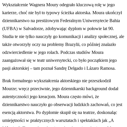
Wykształcenie Wagnera Moury odegrało kluczową rolę w jego
karierze, choć nie był to typowy ścieżka aktorska. Moura ukończył
dziennikarstwo na prestiżowym Federalnym Uniwersytecie Bahia
(UFBA) w Salvadorze, zdobywając dyplom w połowie lat 90.
Studia te nie tylko nauczyły go komunikacji i analizy społecznej, ale
także otworzyły oczy na problemy Brazylii, co później znalazło
odzwierciedlenie w jego rolach. Podczas studiów Moura
zaangażował się w teatr uniwersytecki, co było początkiem jego
pasji aktorskiej – tam poznał Sandrę Delgado i Lázaro Ramosa.
Brak formalnego wykształcenia aktorskiego nie przeszkodził
Mourze; wręcz przeciwnie, jego dziennikarski background dodał
autentyczności jego kreacjom. Moura często mówi, że
dziennikarstwo nauczyło go obserwacji ludzkich zachowań, co jest
esencją aktorstwa. Po dyplomie skupił się na teatrze, doskonaląc
umiejętności w praktycznych warsztatach i spektaklach jak „A