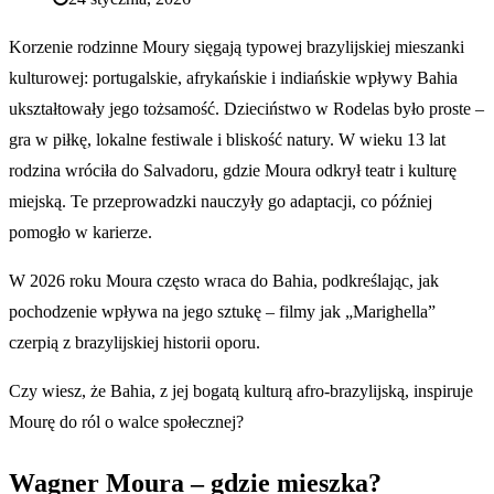
Korzenie rodzinne Moury sięgają typowej brazylijskiej mieszanki
kulturowej: portugalskie, afrykańskie i indiańskie wpływy Bahia
ukształtowały jego tożsamość. Dzieciństwo w Rodelas było proste –
gra w piłkę, lokalne festiwale i bliskość natury. W wieku 13 lat
rodzina wróciła do Salvadoru, gdzie Moura odkrył teatr i kulturę
miejską. Te przeprowadzki nauczyły go adaptacji, co później
pomogło w karierze.
W 2026 roku Moura często wraca do Bahia, podkreślając, jak
pochodzenie wpływa na jego sztukę – filmy jak „Marighella”
czerpią z brazylijskiej historii oporu.
Czy wiesz, że Bahia, z jej bogatą kulturą afro-brazylijską, inspiruje
Mourę do ról o walce społecznej?
Wagner Moura – gdzie mieszka?