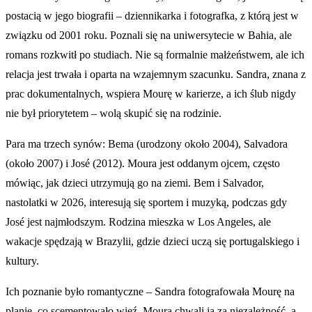
postacią w jego biografii – dziennikarka i fotografka, z którą jest w
związku od 2001 roku. Poznali się na uniwersytecie w Bahia, ale
romans rozkwitł po studiach. Nie są formalnie małżeństwem, ale ich
relacja jest trwała i oparta na wzajemnym szacunku. Sandra, znana z
prac dokumentalnych, wspiera Mourę w karierze, a ich ślub nigdy
nie był priorytetem – wolą skupić się na rodzinie.
Para ma trzech synów: Bema (urodzony około 2004), Salvadora
(około 2007) i José (2012). Moura jest oddanym ojcem, często
mówiąc, jak dzieci utrzymują go na ziemi. Bem i Salvador,
nastolatki w 2026, interesują się sportem i muzyką, podczas gdy
José jest najmłodszym. Rodzina mieszka w Los Angeles, ale
wakacje spędzają w Brazylii, gdzie dzieci uczą się portugalskiego i
kultury.
Ich poznanie było romantyczne – Sandra fotografowała Mourę na
planie, co scementowało więź. Moura chwali ją za niezależność, a