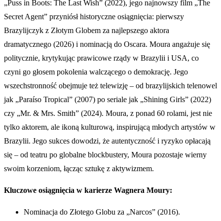
„Puss in Boots: The Last Wish” (2022), jego najnowszy film „The
Secret Agent” przyniósł historyczne osiągnięcia: pierwszy
Brazylijczyk z Złotym Globem za najlepszego aktora
dramatycznego (2026) i nominacją do Oscara. Moura angażuje się
politycznie, krytykując prawicowe rządy w Brazylii i USA, co
czyni go głosem pokolenia walczącego o demokrację. Jego
wszechstronność obejmuje też telewizję – od brazylijskich telenowel
jak „Paraíso Tropical” (2007) po seriale jak „Shining Girls” (2022)
czy „Mr. & Mrs. Smith” (2024). Moura, z ponad 60 rolami, jest nie
tylko aktorem, ale ikoną kulturową, inspirującą młodych artystów w
Brazylii. Jego sukces dowodzi, że autentyczność i ryzyko opłacają
się – od teatru po globalne blockbustery, Moura pozostaje wierny
swoim korzeniom, łącząc sztukę z aktywizmem.
Kluczowe osiągnięcia w karierze Wagnera Moury:
Nominacja do Złotego Globu za „Narcos” (2016).