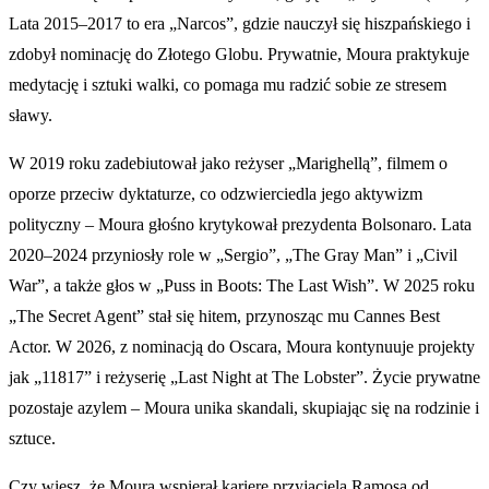
Lata 2015–2017 to era „Narcos”, gdzie nauczył się hiszpańskiego i
zdobył nominację do Złotego Globu. Prywatnie, Moura praktykuje
medytację i sztuki walki, co pomaga mu radzić sobie ze stresem
sławy.
W 2019 roku zadebiutował jako reżyser „Marighellą”, filmem o
oporze przeciw dyktaturze, co odzwierciedla jego aktywizm
polityczny – Moura głośno krytykował prezydenta Bolsonaro. Lata
2020–2024 przyniosły role w „Sergio”, „The Gray Man” i „Civil
War”, a także głos w „Puss in Boots: The Last Wish”. W 2025 roku
„The Secret Agent” stał się hitem, przynosząc mu Cannes Best
Actor. W 2026, z nominacją do Oscara, Moura kontynuuje projekty
jak „11817” i reżyserię „Last Night at The Lobster”. Życie prywatne
pozostaje azylem – Moura unika skandali, skupiając się na rodzinie i
sztuce.
Czy wiesz, że Moura wspierał karierę przyjaciela Ramosa od