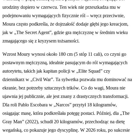
urodziny dopiero w czerwcu. Ten wiek nie przeszkadza mu w
podejmowaniu wymagających fizycznie ról – wręcz przeciwnie,
Moura często podkreśla, że dojrzałość dodaje głębi jego kreacjom,
jak w „The Secret Agent”, gdzie gra mężczyznę w średnim wieku
zmagającego się z kryzysem tożsamości.
Wzrost Moury wynosi około 180 cm (5 stóp 11 cali), co czyni go
postawnym mężczyzną, idealnie pasującym do ról wymagających
autorytetu, takich jak kapitan policji w „Elite Squad” czy
dziennikarz w „Civil War”. Ta sylwetka pozwala mu dominować na
ekranie, bez potrzeby sztucznych trików. Co do wagi, Moura nie
ujawnia jej publicznie, ale jest znany z drastycznych transformacji.
Dla roli Pablo Escobara w „Narcos” przytył 18 kilogramów,
osiągając masę, która podkreślała potęgę postaci. Później, dla „The
Gray Man” (2022), schudł 20 kilogramów, przechodząc na dietę
wegańską, co pokazuje jego dyscyplinę. W 2026 roku, po sukcesie