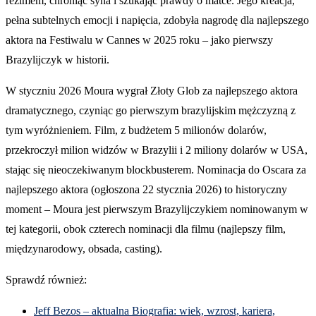
reżimem, chroniąc syna i szukając prawdy o matce. Jego kreacja,
pełna subtelnych emocji i napięcia, zdobyła nagrodę dla najlepszego
aktora na Festiwalu w Cannes w 2025 roku – jako pierwszy
Brazylijczyk w historii.
W styczniu 2026 Moura wygrał Złoty Glob za najlepszego aktora
dramatycznego, czyniąc go pierwszym brazylijskim mężczyzną z
tym wyróżnieniem. Film, z budżetem 5 milionów dolarów,
przekroczył milion widzów w Brazylii i 2 miliony dolarów w USA,
stając się nieoczekiwanym blockbusterem. Nominacja do Oscara za
najlepszego aktora (ogłoszona 22 stycznia 2026) to historyczny
moment – Moura jest pierwszym Brazylijczykiem nominowanym w
tej kategorii, obok czterech nominacji dla filmu (najlepszy film,
międzynarodowy, obsada, casting).
Sprawdź również:
Jeff Bezos – aktualna Biografia: wiek, wzrost, kariera,