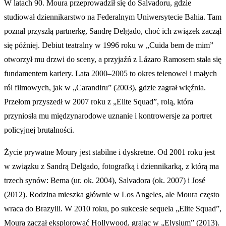
W latach 90. Moura przeprowadził się do Salvadoru, gdzie
studiował dziennikarstwo na Federalnym Uniwersytecie Bahia. Tam
poznał przyszłą partnerkę, Sandrę Delgado, choć ich związek zaczął
się później. Debiut teatralny w 1996 roku w „Cuida bem de mim”
otworzył mu drzwi do sceny, a przyjaźń z Lázaro Ramosem stała się
fundamentem kariery. Lata 2000–2005 to okres telenowel i małych
ról filmowych, jak w „Carandiru” (2003), gdzie zagrał więźnia.
Przełom przyszedł w 2007 roku z „Elite Squad”, rolą, która
przyniosła mu międzynarodowe uznanie i kontrowersje za portret
policyjnej brutalności.
Życie prywatne Moury jest stabilne i dyskretne. Od 2001 roku jest
w związku z Sandrą Delgado, fotografką i dziennikarką, z którą ma
trzech synów: Bema (ur. ok. 2004), Salvadora (ok. 2007) i José
(2012). Rodzina mieszka głównie w Los Angeles, ale Moura często
wraca do Brazylii. W 2010 roku, po sukcesie sequela „Elite Squad”,
Moura zaczął eksplorować Hollywood, grając w „Elysium” (2013).