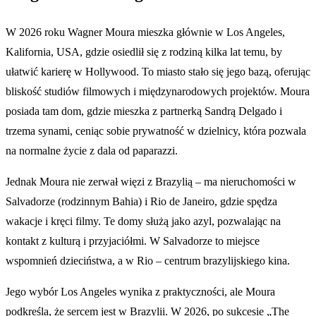
W 2026 roku Wagner Moura mieszka głównie w Los Angeles,
Kalifornia, USA, gdzie osiedlił się z rodziną kilka lat temu, by
ułatwić karierę w Hollywood. To miasto stało się jego bazą, oferując
bliskość studiów filmowych i międzynarodowych projektów. Moura
posiada tam dom, gdzie mieszka z partnerką Sandrą Delgado i
trzema synami, ceniąc sobie prywatność w dzielnicy, która pozwala
na normalne życie z dala od paparazzi.
Jednak Moura nie zerwał więzi z Brazylią – ma nieruchomości w
Salvadorze (rodzinnym Bahia) i Rio de Janeiro, gdzie spędza
wakacje i kręci filmy. Te domy służą jako azyl, pozwalając na
kontakt z kulturą i przyjaciółmi. W Salvadorze to miejsce
wspomnień dzieciństwa, a w Rio – centrum brazylijskiego kina.
Jego wybór Los Angeles wynika z praktyczności, ale Moura
podkreśla, że sercem jest w Brazylii. W 2026, po sukcesie „The