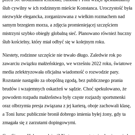
ślub cywilny w ich rodzinnym mieście Konstanca. Uroczystość była
niezwykle elegancka, zorganizowana z wielkim rozmachem nad
samym brzegiem morza, a zdjęcia promieniejącej szczęściem
mistrzyni szybko obiegły globalną sieć. Planowano również huczny
ślub kościelny, który miał odbyć się w kolejnym roku.
Niestety, rodzinne szczęście nie trwało długo. Zaledwie rok po
zawarciu związku małżeńskiego, we wrześniu 2022 roku, światowe
media zelektryzowała oficjalna wiadomość o rozwodzie pary.
Rozstanie nastąpiło za obopólną zgodą, bez publicznego prania
brudów i wzajemnych oskarżeń w sądzie. Choć spekulowano, że
powodem rozpadu małżeństwa były częste rozjazdy sportsmenki
oraz olbrzymia presja związana z jej karierą, oboje zachowali klasę,
a Toni Iuruc publicznie bronił dobrego imienia byłej żony, gdy ta
zmagała się z zarzutami dopingowymi.