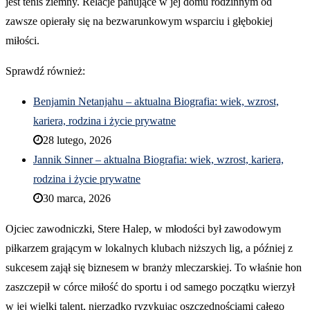
jest tenis ziemny. Relacje panujące w jej domu rodzinnym od
zawsze opierały się na bezwarunkowym wsparciu i głębokiej
miłości.
Sprawdź również:
Benjamin Netanjahu – aktualna Biografia: wiek, wzrost,
kariera, rodzina i życie prywatne
28 lutego, 2026
Jannik Sinner – aktualna Biografia: wiek, wzrost, kariera,
rodzina i życie prywatne
30 marca, 2026
Ojciec zawodniczki, Stere Halep, w młodości był zawodowym
piłkarzem grającym w lokalnych klubach niższych lig, a później z
sukcesem zajął się biznesem w branży mleczarskiej. To właśnie hon
zaszczepił w córce miłość do sportu i od samego początku wierzył
w jej wielki talent, nierzadko ryzykując oszczędnościami całego