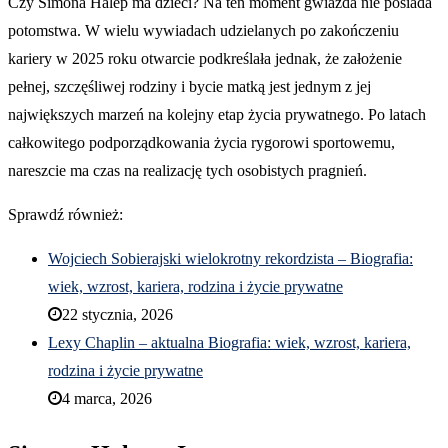
Czy Simona Halep ma dzieci? Na ten moment gwiazda nie posiada
potomstwa. W wielu wywiadach udzielanych po zakończeniu
kariery w 2025 roku otwarcie podkreślała jednak, że założenie
pełnej, szczęśliwej rodziny i bycie matką jest jednym z jej
największych marzeń na kolejny etap życia prywatnego. Po latach
całkowitego podporządkowania życia rygorowi sportowemu,
nareszcie ma czas na realizację tych osobistych pragnień.
Sprawdź również:
Wojciech Sobierajski wielokrotny rekordzista – Biografia:
wiek, wzrost, kariera, rodzina i życie prywatne
22 stycznia, 2026
Lexy Chaplin – aktualna Biografia: wiek, wzrost, kariera,
rodzina i życie prywatne
4 marca, 2026