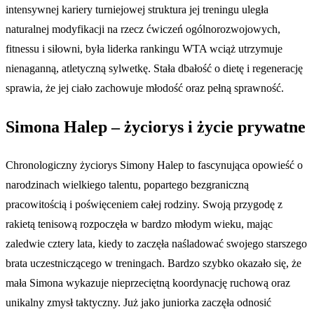
intensywnej kariery turniejowej struktura jej treningu uległa
naturalnej modyfikacji na rzecz ćwiczeń ogólnorozwojowych,
fitnessu i siłowni, była liderka rankingu WTA wciąż utrzymuje
nienaganną, atletyczną sylwetkę. Stała dbałość o dietę i regenerację
sprawia, że jej ciało zachowuje młodość oraz pełną sprawność.
Simona Halep – życiorys i życie prywatne
Chronologiczny życiorys Simony Halep to fascynująca opowieść o
narodzinach wielkiego talentu, popartego bezgraniczną
pracowitością i poświęceniem całej rodziny. Swoją przygodę z
rakietą tenisową rozpoczęła w bardzo młodym wieku, mając
zaledwie cztery lata, kiedy to zaczęła naśladować swojego starszego
brata uczestniczącego w treningach. Bardzo szybko okazało się, że
mała Simona wykazuje nieprzeciętną koordynację ruchową oraz
unikalny zmysł taktyczny. Już jako juniorka zaczęła odnosić