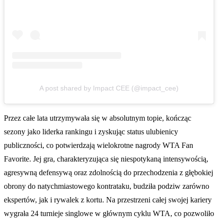
A post shared by Impact CEE (@impact_cee)
Przez całe lata utrzymywała się w absolutnym topie, kończąc
sezony jako liderka rankingu i zyskując status ulubienicy
publiczności, co potwierdzają wielokrotne nagrody WTA Fan
Favorite. Jej gra, charakteryzująca się niespotykaną intensywością,
agresywną defensywą oraz zdolnością do przechodzenia z głębokiej
obrony do natychmiastowego kontrataku, budziła podziw zarówno
ekspertów, jak i rywalek z kortu. Na przestrzeni całej swojej kariery
wygrała 24 turnieje singlowe w głównym cyklu WTA, co pozwoliło