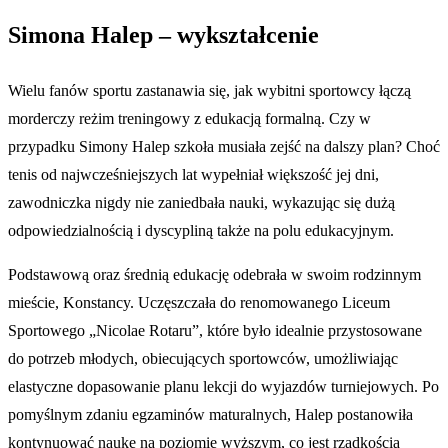
Simona Halep – wykształcenie
Wielu fanów sportu zastanawia się, jak wybitni sportowcy łączą
morderczy reżim treningowy z edukacją formalną. Czy w
przypadku Simony Halep szkoła musiała zejść na dalszy plan? Choć
tenis od najwcześniejszych lat wypełniał większość jej dni,
zawodniczka nigdy nie zaniedbała nauki, wykazując się dużą
odpowiedzialnością i dyscypliną także na polu edukacyjnym.
Podstawową oraz średnią edukację odebrała w swoim rodzinnym
mieście, Konstancy. Uczęszczała do renomowanego Liceum
Sportowego „Nicolae Rotaru”, które było idealnie przystosowane
do potrzeb młodych, obiecujących sportowców, umożliwiając
elastyczne dopasowanie planu lekcji do wyjazdów turniejowych. Po
pomyślnym zdaniu egzaminów maturalnych, Halep postanowiła
kontynuować naukę na poziomie wyższym, co jest rzadkością