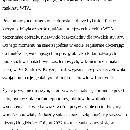
rankingu WTA.
Przełomowym okresem w jej dorosła karierze był rok 2013, w
którym zdobyła aż sześć tytułów turniejowych z cyklu WTA,
prezentując dojrzały, niezwykle bezwzględny dla rywalek styl gry.
Od tego momentu na stałe zagościła w elicie, regularnie docierając
do finałów najważniejszych imprez globu. Po kilku bolesnych
porażkach w finałach wielkoszlemowych, w końcu przełamała
passę w 2018 roku w Paryżu, a rok wyjaśniający przypieczętowała
swoją dominację genialnym triumfem na trawie w Londynie.
Życie prywatne mistrzyni, choć zawsze starała się chronić je przed
natrętnym wzrokiem fotoreporterów, obfitowało w doniosłe
wydarzenia. Jej wielka wrażliwość i przywiązanie do tradycyjnych
wartości sprawiały, że każdy sukces oraz każdą porażkę przeżywała
niezwykle głęboko. Gdy w 2022 roku jej świat zatrząsł się w