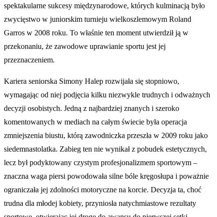
spektakularne sukcesy międzynarodowe, których kulminacją było
zwycięstwo w juniorskim turnieju wielkoszlemowym Roland
Garros w 2008 roku. To właśnie ten moment utwierdził ją w
przekonaniu, że zawodowe uprawianie sportu jest jej
przeznaczeniem.
Kariera seniorska Simony Halep rozwijała się stopniowo,
wymagając od niej podjęcia kilku niezwykle trudnych i odważnych
decyzji osobistych. Jedną z najbardziej znanych i szeroko
komentowanych w mediach na całym świecie była operacja
zmniejszenia biustu, którą zawodniczka przeszła w 2009 roku jako
siedemnastolatka. Zabieg ten nie wynikał z pobudek estetycznych,
lecz był podyktowany czystym profesjonalizmem sportowym –
znaczna waga piersi powodowała silne bóle kręgosłupa i poważnie
ograniczała jej zdolności motoryczne na korcie. Decyzja ta, choć
trudna dla młodej kobiety, przyniosła natychmiastowe rezultaty
sportowe, otwierając jej drogę do awansu do pierwszej setki