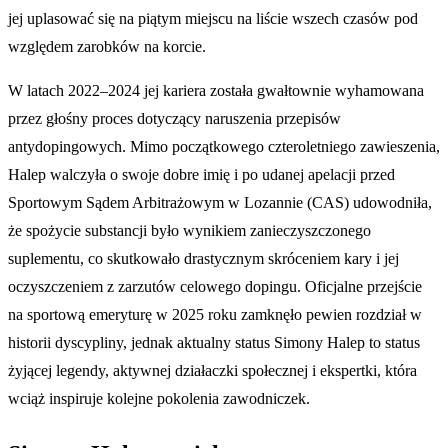
jej uplasować się na piątym miejscu na liście wszech czasów pod
względem zarobków na korcie.
W latach 2022–2024 jej kariera została gwałtownie wyhamowana
przez głośny proces dotyczący naruszenia przepisów
antydopingowych. Mimo początkowego czteroletniego zawieszenia,
Halep walczyła o swoje dobre imię i po udanej apelacji przed
Sportowym Sądem Arbitrażowym w Lozannie (CAS) udowodniła,
że spożycie substancji było wynikiem zanieczyszczonego
suplementu, co skutkowało drastycznym skróceniem kary i jej
oczyszczeniem z zarzutów celowego dopingu. Oficjalne przejście
na sportową emeryturę w 2025 roku zamknęło pewien rozdział w
historii dyscypliny, jednak aktualny status Simony Halep to status
żyjącej legendy, aktywnej działaczki społecznej i ekspertki, która
wciąż inspiruje kolejne pokolenia zawodniczek.