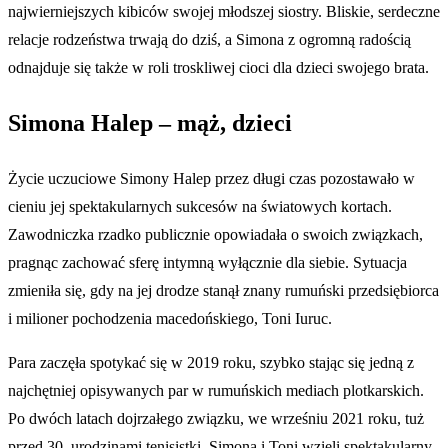
najwierniejszych kibiców swojej młodszej siostry. Bliskie, serdeczne
relacje rodzeństwa trwają do dziś, a Simona z ogromną radością
odnajduje się także w roli troskliwej cioci dla dzieci swojego brata.
Simona Halep – mąż, dzieci
Życie uczuciowe Simony Halep przez długi czas pozostawało w
cieniu jej spektakularnych sukcesów na światowych kortach.
Zawodniczka rzadko publicznie opowiadała o swoich związkach,
pragnąc zachować sferę intymną wyłącznie dla siebie. Sytuacja
zmieniła się, gdy na jej drodze stanął znany rumuński przedsiębiorca
i milioner pochodzenia macedońskiego, Toni Iuruc.
Para zaczęła spotykać się w 2019 roku, szybko stając się jedną z
najchętniej opisywanych par w rumuńskich mediach plotkarskich.
Po dwóch latach dojrzałego związku, we wrześniu 2021 roku, tuż
przed 30. urodzinami tenisistki, Simona i Toni wzięli spektakularny