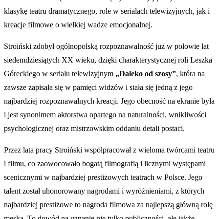
klasykę teatru dramatycznego, role w serialach telewizyjnych, jak i
kreacje filmowe o wielkiej wadze emocjonalnej.
Stroiński zdobył ogólnopolską rozpoznawalność już w połowie lat
siedemdziesiątych XX wieku, dzięki charakterystycznej roli Leszka
Góreckiego w serialu telewizyjnym
„Daleko od szosy”
, która na
zawsze zapisała się w pamięci widzów i stała się jedną z jego
najbardziej rozpoznawalnych kreacji. Jego obecność na ekranie była
i jest synonimem aktorstwa opartego na naturalności, wnikliwości
psychologicznej oraz mistrzowskim oddaniu detali postaci.
Przez lata pracy Stroiński współpracował z wieloma twórcami teatru
i filmu, co zaowocowało bogatą filmografią i licznymi występami
scenicznymi w najbardziej prestiżowych teatrach w Polsce. Jego
talent został uhonorowany nagrodami i wyróżnieniami, z których
najbardziej prestiżowe to nagroda filmowa za najlepszą główną rolę
męską. To dowód na uznanie nie tylko publiczności, ale także