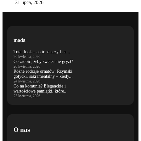
31 lipca, 2026
moda
Total look – co to znaczy i na...
26 kwietnia, 2026
Co zrobić, żeby sweter nie gryzł?
26 kwietnia, 2026
Różne rodzaje ornatów: Rzymski,
gotycki, sakramentalny – kiedy...
24 kwietnia, 2026
Co na komunię? Eleganckie i
wartościowe pamiątki, które...
23 kwietnia, 2026
O nas