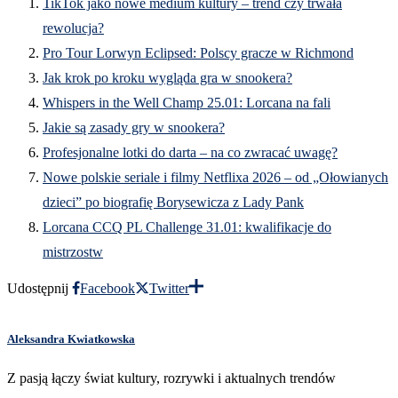
TikTok jako nowe medium kultury – trend czy trwała
rewolucja?
Pro Tour Lorwyn Eclipsed: Polscy gracze w Richmond
Jak krok po kroku wygląda gra w snookera?
Whispers in the Well Champ 25.01: Lorcana na fali
Jakie są zasady gry w snookera?
Profesjonalne lotki do darta – na co zwracać uwagę?
Nowe polskie seriale i filmy Netflixa 2026 – od „Ołowianych
dzieci” po biografię Borysewicza z Lady Pank
Lorcana CCQ PL Challenge 31.01: kwalifikacje do
mistrzostw
Udostępnij
Facebook
Twitter
Aleksandra Kwiatkowska
Z pasją łączy świat kultury, rozrywki i aktualnych trendów