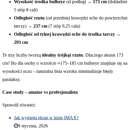
Wysokość środka bullseye
od podłogi →
173 cm
(dokładnie
5 stóp 8 cali)
Odległość rzutu
(od przedniej krawędzi oche do powierzchni
tarczy) →
237 cm
(7 stóp 9,25 cala)
Odległość od tylnej krawędzi oche do środka tarczy
→
293 cm
Te trzy liczby tworzą
idealny trójkąt rzutu
. Dlaczego akurat 173
cm? Bo dla osoby o wzroście ≈175–185 cm bullseye znajduje się na
wysokości oczu – naturalna linia wzroku minimalizuje błędy
paralaksy.
Case study – amator vs profesjonalista
Sprawdź również:
Jak wygląda ekran w kinie IMAX?
9 stycznia, 2026