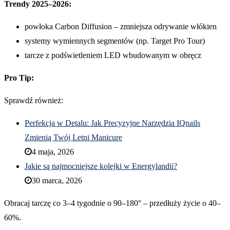
Trendy 2025–2026:
powłoka Carbon Diffusion – zmniejsza odrywanie włókien
systemy wymiennych segmentów (np. Target Pro Tour)
tarcze z podświetleniem LED wbudowanym w obręcz
Pro Tip:
Sprawdź również:
Perfekcja w Detalu: Jak Precyzyjne Narzędzia IQnails
Zmienią Twój Letni Manicure
4 maja, 2026
Jakie są najmocniejsze kolejki w Energylandii?
30 marca, 2026
Obracaj tarczę co 3–4 tygodnie o 90–180° – przedłuży życie o 40–
60%.