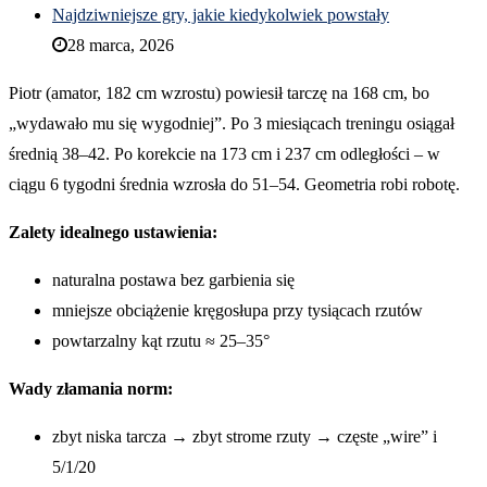
Najdziwniejsze gry, jakie kiedykolwiek powstały
28 marca, 2026
Piotr (amator, 182 cm wzrostu) powiesił tarczę na 168 cm, bo
„wydawało mu się wygodniej”. Po 3 miesiącach treningu osiągał
średnią 38–42. Po korekcie na 173 cm i 237 cm odległości – w
ciągu 6 tygodni średnia wzrosła do 51–54. Geometria robi robotę.
Zalety idealnego ustawienia:
naturalna postawa bez garbienia się
mniejsze obciążenie kręgosłupa przy tysiącach rzutów
powtarzalny kąt rzutu ≈ 25–35°
Wady złamania norm:
zbyt niska tarcza → zbyt strome rzuty → częste „wire” i
5/1/20