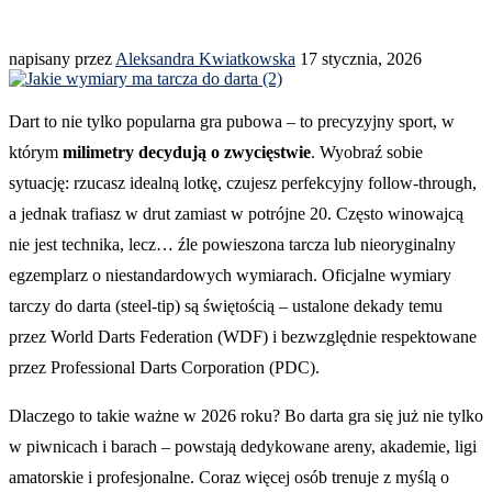
napisany przez
Aleksandra Kwiatkowska
17 stycznia, 2026
Dart to nie tylko popularna gra pubowa – to precyzyjny sport, w
którym
milimetry decydują o zwycięstwie
. Wyobraź sobie
sytuację: rzucasz idealną lotkę, czujesz perfekcyjny follow-through,
a jednak trafiasz w drut zamiast w potrójne 20. Często winowajcą
nie jest technika, lecz… źle powieszona tarcza lub nieoryginalny
egzemplarz o niestandardowych wymiarach. Oficjalne wymiary
tarczy do darta (steel-tip) są świętością – ustalone dekady temu
przez World Darts Federation (WDF) i bezwzględnie respektowane
przez Professional Darts Corporation (PDC).
Dlaczego to takie ważne w 2026 roku? Bo darta gra się już nie tylko
w piwnicach i barach – powstają dedykowane areny, akademie, ligi
amatorskie i profesjonalne. Coraz więcej osób trenuje z myślą o