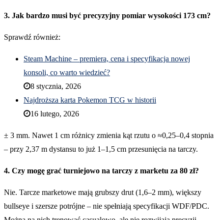
3. Jak bardzo musi być precyzyjny pomiar wysokości 173 cm?
Sprawdź również:
Steam Machine – premiera, cena i specyfikacja nowej
konsoli, co warto wiedzieć?
8 stycznia, 2026
Najdroższa karta Pokemon TCG w historii
16 lutego, 2026
± 3 mm. Nawet 1 cm różnicy zmienia kąt rzutu o ≈0,25–0,4 stopnia
– przy 2,37 m dystansu to już 1–1,5 cm przesunięcia na tarczy.
4. Czy mogę grać turniejowo na tarczy z marketu za 80 zł?
Nie. Tarcze marketowe mają grubszy drut (1,6–2 mm), większy
bullseye i szersze potrójne – nie spełniają specyfikacji WDF/PDC.
Można na nich trenować casualowo, ale nie rozwijają precyzji