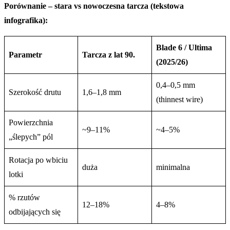
Porównanie – stara vs nowoczesna tarcza (tekstowa
infografika):
Blade 6 / Ultima
Parametr
Tarcza z lat 90.
(2025/26)
0,4–0,5 mm
Szerokość drutu
1,6–1,8 mm
(thinnest wire)
Powierzchnia
~9–11%
~4–5%
„ślepych” pól
Rotacja po wbiciu
duża
minimalna
lotki
% rzutów
12–18%
4–8%
odbijających się